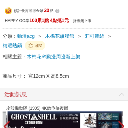
20
預計最高可得金幣
點
?
100累1點 4點抵1元
HAPPY GO享
折抵無上限
分類：
動漫acg
＞
木棉花旗艦館
＞
莉可麗絲
＞
精選熱銷
追蹤
相關主題：
木棉花🌸動漫周邊新上架
商品尺寸：
寬12cm X 高8.5cm
活動訊息
攻殼機動隊 (1995) 4K數位修復版