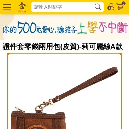
0
證件套零錢兩用包(皮質)-莉可麗絲A款