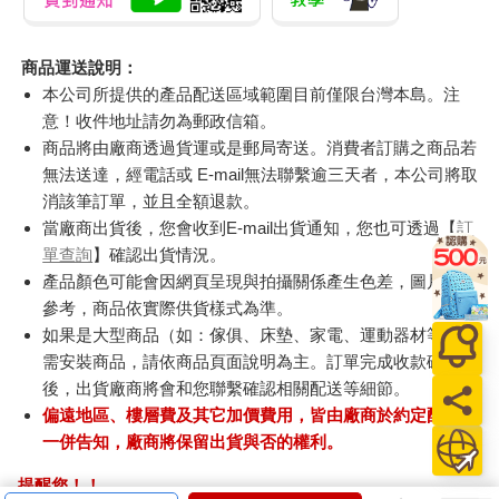
商品運送說明：
本公司所提供的產品配送區域範圍目前僅限台灣本島。注
意！收件地址請勿為郵政信箱。
商品將由廠商透過貨運或是郵局寄送。消費者訂購之商品若
無法送達，經電話或 E-mail無法聯繫逾三天者，本公司將取
消該筆訂單，並且全額退款。
當廠商出貨後，您會收到E-mail出貨通知，您也可透過【
訂
單查詢
】確認出貨情況。
產品顏色可能會因網頁呈現與拍攝關係產生色差，圖片僅供
參考，商品依實際供貨樣式為準。
如果是大型商品（如：傢俱、床墊、家電、運動器材等）及
需安裝商品，請依商品頁面說明為主。訂單完成收款確認
後，出貨廠商將會和您聯繫確認相關配送等細節。
偏遠地區、樓層費及其它加價費用，皆由廠商於約定配送時
一併告知，廠商將保留出貨與否的權利。
提醒您！！