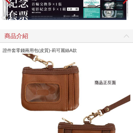
商品介紹
證件套零錢兩用包(皮質)-莉可麗絲A款