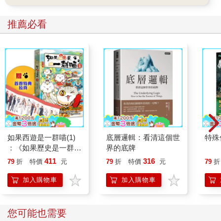
推薦必看
如果西遊是一群喵(1)
底層邏輯：看清這個世
特殊傳
：《如果歷史是一群
界的底牌
喵》作者最新力作，附
411
316
79
折
特價
元
79
折
特價
元
79
折
【首卷特典】拉頁
加入購物車
加入購物車
您可能也需要