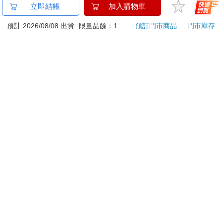
金石堂及銀行均不會請您操作ATM! 如接獲電話要求您前往
立即結帳
加入購物車
ATM提款機，請不要聽從指示，以免受騙上當！
預計 2026/08/08 出貨
限量品餘：1
預訂門市商品
門市庫存
退換貨須知：
**提醒您，鑑賞期不等於試用期，退回商品須為全新狀態**
依據「消費者保護法」第19條及行政院消費者保護處公告之
「通訊交易解除權合理例外情事適用準則」，以下商品購買
後，除商品本身有瑕疵外，將不提供7天的猶豫期：
易於腐敗、保存期限較短或解約時即將逾期。（如：生
鮮食品）
依消費者要求所為之客製化給付。（客製化商品）
報紙、期刊或雜誌。（含MOOK、外文雜誌）
經消費者拆封之影音商品或電腦軟體。
非以有形媒介提供之數位內容或一經提供即為完成之線
上服務，經消費者事先同意始提供。（如：電子書、電
子雜誌、下載版軟體、虛擬商品…等）
已拆封之個人衛生用品。（如：內衣褲、刮鬍刀、除毛
刀…等）
若非上列種類商品，均享有到貨7天的猶豫期（含例假