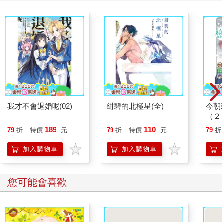
我才不會退婚呢(02)
紺碧的北極星(全)
今朝
（２
189
110
79
折
特價
元
79
折
特價
元
79
折
加入購物車
加入購物車
您可能會喜歡