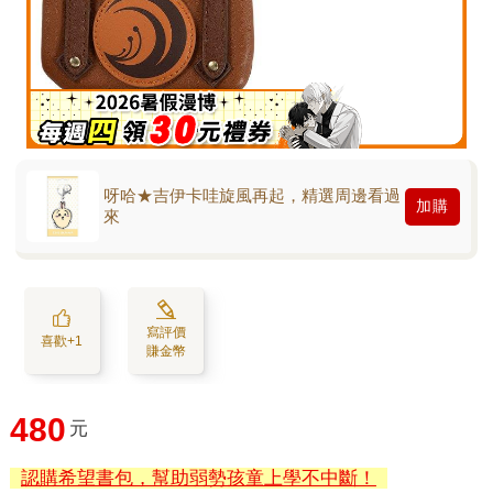
呀哈★吉伊卡哇旋風再起，精選周邊看過
加購
來
寫評價
喜歡+1
賺金幣
480
元
認購希望書包，幫助弱勢孩童上學不中斷！