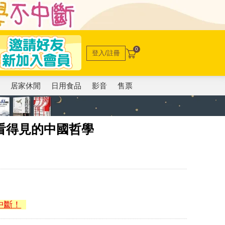
0
登入/註冊
電
居家休閒
日用食品
影音
售票
看得見的中國哲學
中斷！