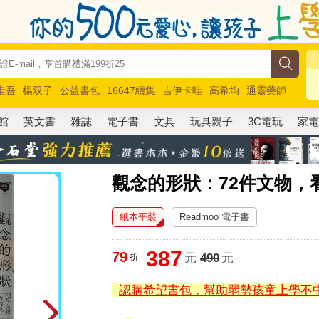
圭吾
楊双子
公益書包
16647續集
吉伊卡哇
高希均
通靈藥師
路邊攤新作
馬斯克
玩具總動員5
超慢跑
館
英文書
雜誌
電子書
文具
玩具親子
3C電玩
家
觀念的形狀：72件文物，
紙本平裝
Readmoo 電子書
387
79
折
元
490
元
認購希望書包，幫助弱勢孩童上學不