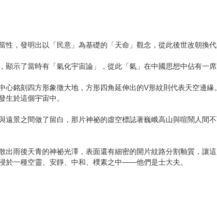
當性，發明出以「民意」為基礎的「天命」觀念，從此後世改朝換代
，顯示了當時有「氣化宇宙論」，從此「氣」在中國思想中佔有一席
中心銘刻四方形象徵大地，方形四角延伸出的V形紋則代表天空邊緣
發生於這個宇宙中。
與遠景之間做了留白，那片神祕的虛空標誌著巍峨高山與喧鬧人間不
散出雨後天青的神祕光澤，表面還有細密的開片紋路分割釉質，讓這
浸於一種空靈、安靜、中和、樸素之中――他們是士大夫。