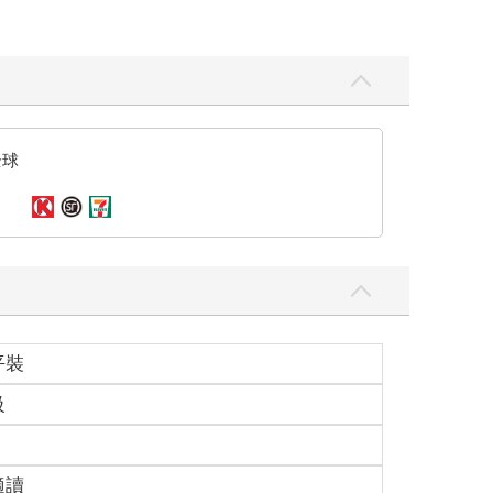
全球
平裝
級
適讀