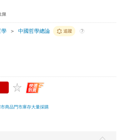
上限
哲學
＞
中國哲學總論
追蹤
?
門市商品
門市庫存
大量採購