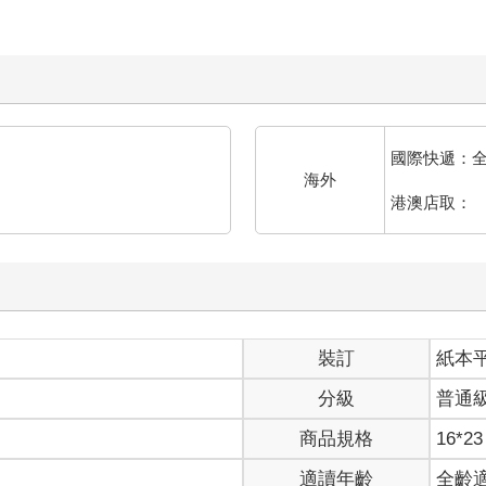
國際快遞：
海外
港澳店取：
裝訂
紙本
分級
普通
商品規格
16*23
適讀年齡
全齡