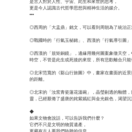
是古人對於人性、宇宙、此生和來世的思考，
更是今人認識古代哲學思想與精神生活的媒介。
•••
◎西周的「大盂鼎」銘文，可以看到周朝為了統治正
◎戰國時的「行氣玉柲銘」、西漢的「行氣導引圖」
◎西漢的「規矩銅鏡」，邊緣用幾何圖案象徵天空，
時空，不管是此生或死後的來世，所有悲歡離合只能
◎北宋范寬的《谿山行旅圖》中，畫家在畫面的近景
的距離。
◎北宋的「汝窯青瓷蓮花溫碗」，晶瑩剔透的釉體，
靈，已經厭倦了盛唐的姹紫嫣紅與金光銀色，渴望沉
◆
如果文物會說話，可以告訴我們什麼？
它們不只是文明的物質遺產，
更藏有古人要我們聆聽的信息。