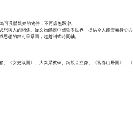
成為可具體觀察的物件，不再虛無飄渺。
思想與人的關係。從文物觸摸中國哲學世界，提供今人能安頓身心與
成思想的銀河星系圖，超越制式時間軸。
箱、《女史箴圖》、大秦景教碑、銅觀音立像、《富春山居圖》、《