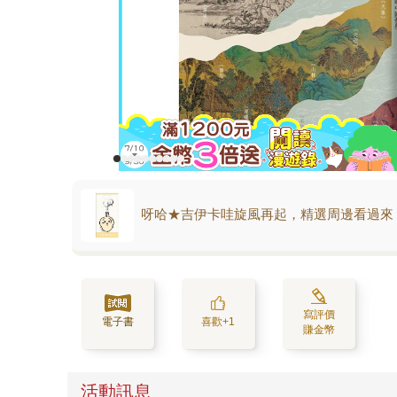
呀哈★吉伊卡哇旋風再起，精選周邊看過來
寫評價
電子書
喜歡+1
賺金幣
活動訊息