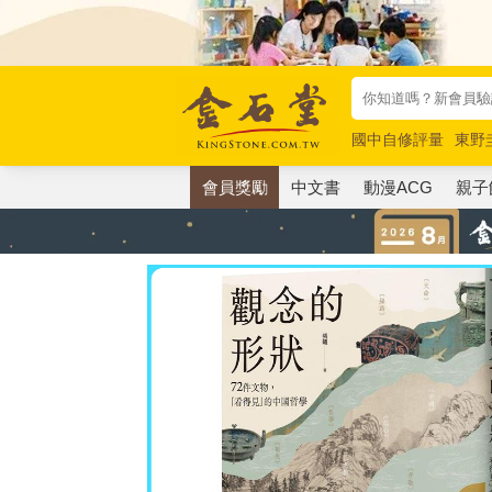
國中自修評量
東野
唯紅花綻放
奧德賽
會員獎勵
中文書
動漫ACG
親子