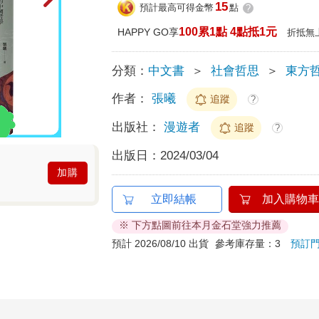
15
預計最高可得金幣
點
?
100累1點 4點抵1元
HAPPY GO享
折抵無
分類：
中文書
＞
社會哲思
＞
東方
作者：
張曦
追蹤
?
出版社：
漫遊者
追蹤
?
出版日：
2024/03/04
加購
立即結帳
加入購物車
※ 下方點圖前往本月金石堂強力推薦
預計 2026/08/10 出貨
參考庫存量：3
預訂