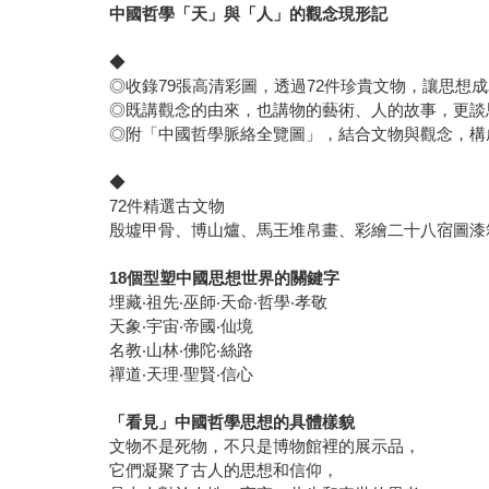
中國哲學「天」與「人」的觀念現形記
◆
◎收錄79張高清彩圖，透過72件珍貴文物，讓思想
◎既講觀念的由來，也講物的藝術、人的故事，更談
◎附「中國哲學脈絡全覽圖」，結合文物與觀念，構
◆
72件精選古文物
殷墟甲骨、博山爐、馬王堆帛畫、彩繪二十八宿圖漆
18
個型塑中國思想世界的關鍵字
埋藏‧祖先‧巫師‧天命‧哲學‧孝敬
天象‧宇宙‧帝國‧仙境
名教‧山林‧佛陀‧絲路
禪道‧天理‧聖賢‧信心
「看見」中國哲學思想的具體樣貌
文物不是死物，不只是博物館裡的展示品，
它們凝聚了古人的思想和信仰，