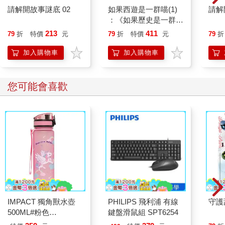
請解開故事謎底 02
如果西遊是一群喵(1)
請解
：《如果歷史是一群
喵》作者最新力作，附
213
411
79
折
特價
元
79
折
特價
元
79
折
【首卷特典】拉頁
加入購物車
加入購物車
您可能會喜歡
IMPACT 獨角獸水壺
PHILIPS 飛利浦 有線
守護
500ML#粉色
鍵盤滑鼠組 SPT6254
IM00B11PK