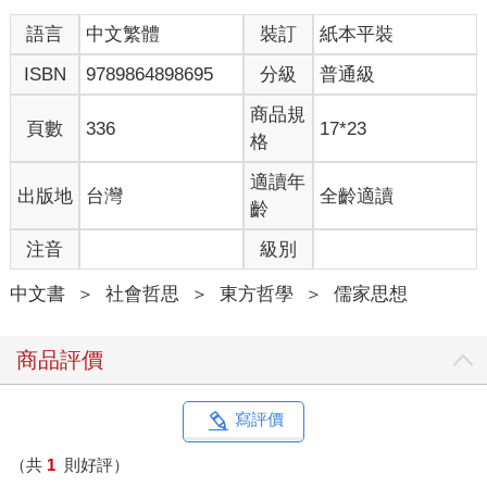
語言
中文繁體
裝訂
紙本平裝
ISBN
9789864898695
分級
普通級
商品規
頁數
336
17*23
格
適讀年
出版地
台灣
全齡適讀
齡
注音
級別
中文書
＞
社會哲思
＞
東方哲學
＞
儒家思想
商品評價
寫評價
（共
1
則好評）