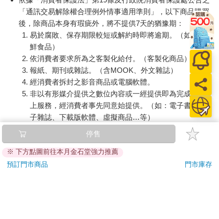
「通訊交易解除權合理例外情事適用準則」，以下商品購買
後，除商品本身有瑕疵外，將不提供7天的猶豫期：
易於腐敗、保存期限較短或解約時即將逾期。（如：生
鮮食品）
依消費者要求所為之客製化給付。（客製化商品）
報紙、期刊或雜誌。（含MOOK、外文雜誌）
經消費者拆封之影音商品或電腦軟體。
非以有形媒介提供之數位內容或一經提供即為完成之線
上服務，經消費者事先同意始提供。（如：電子書、電
子雜誌、下載版軟體、虛擬商品…等）
已拆封之個人衛生用品。（如：內衣褲、刮鬍刀、除毛
停售
刀…等）
※ 下方點圖前往本月金石堂強力推薦
若非上列種類商品，均享有到貨7天的猶豫期（含例假
日）。
預訂門市商品
門市庫存
辦理退換貨時，商品（組合商品恕無法接受單獨退貨）必須
是您收到商品時的原始狀態（包含商品本體、配件、贈品、
保證書、所有附隨資料文件及原廠內外包裝…等），請勿直
接使用原廠包裝寄送，或於原廠包裝上黏貼紙張或書寫文