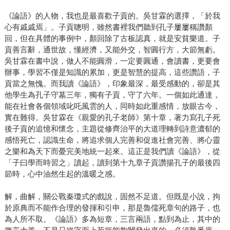
《論語》的人物，我也是最喜歡子貢的。吳甘霖的選擇，「於我
心有戚戚焉」。子貢聰明，雖然書裡我們聽到孔子屢屢稱讚顏
回，但在具體的事例中，顏回除了古板認真，就是安貧樂道。子
貢善言辭，通世故，懂經濟，又能外交，智圓行方，大節無虧。
吳甘霖在書中說，做人不能圓滑，一定要圓通，會讀書，更要會
辦事，學習不僅是知識的累加，更是智慧的提高，這些讚語，子
貢當之無愧。而我讀《論語》，印象最深，最受感動的，卻是其
他學生為孔子守墓三年，獨有子貢，守了六年。一個如此通達，
能在社會各個領域叱吒風雲的人，同時如此重感情，放眼古今，
實在難得。吳甘霖在《親愛的孔子老師》第十章，著力寫孔子死
後子貢的追憶和懷念，主題從修齊治平的大道理轉到詩意濃郁的
感悟死亡，認識生命，將追求個人完善和促進社會完善、將心靈
之樂和為天下而憂完美地統一起來。這正是我們讀《論語》，從
「子曰學而時習之」讀起，讀到第十九章子貢讚揚孔子的最後四
節時，心中油然生起的溫暖之感。
解，曲解，關公戰秦瓊式的戲說，固然不足道。但既是小說，拘
於原典而不能作合理的發揮和引申，那是魯儒死章句的路子，也
為人所不取。《論語》多為短章，三言兩語，點到為止，其中的