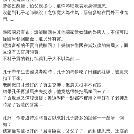
曾參甦醒後，怕父親擔心，還彈琴唱歌表示身體無恙。
沒想到孔子老師聽說了之後竟大為生氣，罰曾參站在門外不准進
門......
魯國國君宣布：誰能贖回在其他國家當奴隸的魯國人，不僅可以
從國庫領回贖金，還另外有賞。
經濟富裕的子貢自費贖回了十幾個在衛國在當奴僕的魯國人，而
且沒有去官府領賞。
不料子貢的義行卻讓孔子大不以為然......
孔子帶學生去國境考察時，孔子的馬偷吃了田裡的莊稼，被農夫
扣了下來。
老師派口才最好的子貢去交涉，但農夫根本不買賬。
結果孔子再派馬夫去交涉，他竟然很快把馬領回來了！
子貢尷尬又滿腹懷疑：難道學問一點都不實用？幸好孔子老師及
時給了智慧的答案......
此外，作者還特別將自古以來對孔子諸多的誤解一一澄清，例
如：
儒家最常被批評的「君君臣臣，父父子子」的封建思想、迂腐的