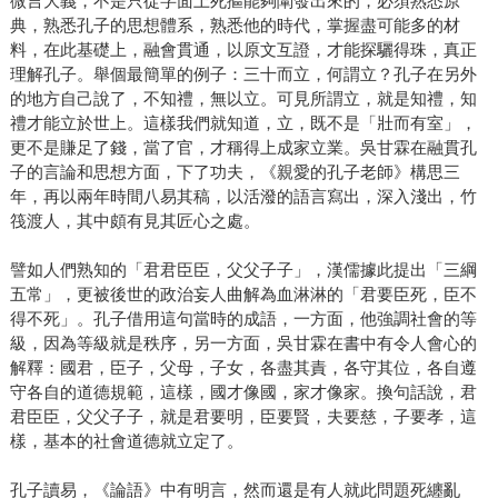
微言大義，不是只從字面上死摳能夠闡發出來的，必須熟悉原
典，熟悉孔子的思想體系，熟悉他的時代，掌握盡可能多的材
料，在此基礎上，融會貫通，以原文互證，才能探驪得珠，真正
理解孔子。舉個最簡單的例子：三十而立，何謂立？孔子在另外
的地方自己說了，不知禮，無以立。可見所謂立，就是知禮，知
禮才能立於世上。這樣我們就知道，立，既不是「壯而有室」，
更不是賺足了錢，當了官，才稱得上成家立業。吳甘霖在融貫孔
子的言論和思想方面，下了功夫，《親愛的孔子老師》構思三
年，再以兩年時間八易其稿，以活潑的語言寫出，深入淺出，竹
筏渡人，其中頗有見其匠心之處。
譬如人們熟知的「君君臣臣，父父子子」，漢儒據此提出「三綱
五常」，更被後世的政治妄人曲解為血淋淋的「君要臣死，臣不
得不死」。孔子借用這句當時的成語，一方面，他強調社會的等
級，因為等級就是秩序，另一方面，吳甘霖在書中有令人會心的
解釋：國君，臣子，父母，子女，各盡其責，各守其位，各自遵
守各自的道德規範，這樣，國才像國，家才像家。換句話說，君
君臣臣，父父子子，就是君要明，臣要賢，夫要慈，子要孝，這
樣，基本的社會道德就立定了。
孔子讀易，《論語》中有明言，然而還是有人就此問題死纏亂