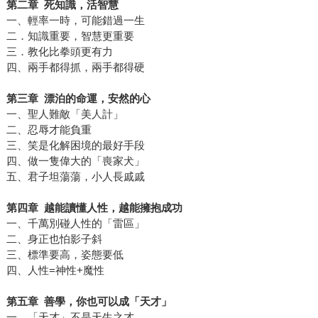
第二章 死知識，活智慧
一、輕率一時，可能錯過一生
二．知識重要，智慧更重要
三．教化比拳頭更有力
四、兩手都得抓，兩手都得硬
第三章 漂泊的命運，安然的心
一、聖人難敵「美人計」
二、忍辱才能負重
三、笑是化解困境的最好手段
四、做一隻偉大的「喪家犬」
五、君子坦蕩蕩，小人長戚戚
第四章 越能讀懂人性，越能擁抱成功
一、千萬別碰人性的「雷區」
二、身正也怕影子斜
三、標準要高，姿態要低
四、人性=神性+魔性
第五章 善學，你也可以成「天才」
一、「天才」不是天生之才