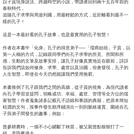
以子貢現身說法、跨越時空的小說，帶讀者回到兩千五百年前的
春秋時代，
追隨孔子求學與周遊列國，用最輕鬆的方式，近距離看到最不一
樣的孔子！
這是一本最好看的孔子故事，也是最實用的孔子智慧！
作者在本書中「化身」孔子的得意弟子──「儒商始祖」子貢，以
第一人稱的方式，記錄跟同學們向孔子求學的所見、所聞和所
感，生動的文筆及故事安排，讓孔子好像真實地近在眼前，諄諄
告訴我們該如何修身、求學、處世以及治國，你會發現，孔子的
人生智慧，即使在今天仍然能讓我們受用無窮。
本書推倒了孔子跟我們之間的高牆，從子貢的視角，為現代讀者
向孔子學習並提問，領略成功、幸福、處世、管理等全方位的儒
家智慧！作者蒐集諸多記載孔子語錄和事蹟的典籍，把原本簡短
枯澀的文句，按事件發生順序鋪演出一則則脈絡連貫、圍繞在孔
子與弟子間發生的趣事，例如：
曾參耕農時，一個不小心鏟斷了秧苗，被父親曾點狠狠打了一
頓，竟昏厥過去。