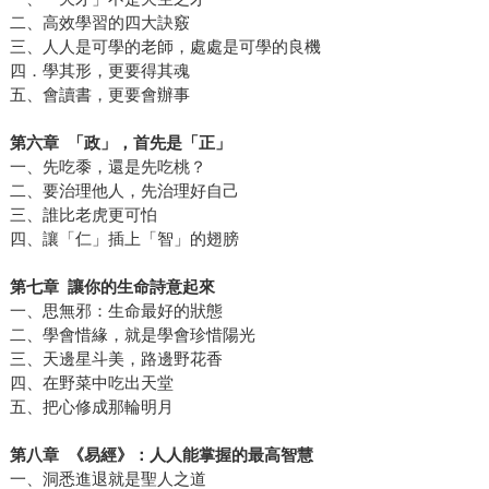
二、高效學習的四大訣竅
三、人人是可學的老師，處處是可學的良機
四．學其形，更要得其魂
五、會讀書，更要會辦事
第六章 「政」，首先是「正」
一、先吃黍，還是先吃桃？
二、要治理他人，先治理好自己
三、誰比老虎更可怕
四、讓「仁」插上「智」的翅膀
第七章 讓你的生命詩意起來
一、思無邪：生命最好的狀態
二、學會惜緣，就是學會珍惜陽光
三、天邊星斗美，路邊野花香
四、在野菜中吃出天堂
五、把心修成那輪明月
第八章 《易經》：人人能掌握的最高智慧
一、洞悉進退就是聖人之道