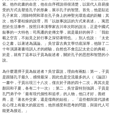
索。他作此書的命意，他在自序裡說得很清楚，以當代人容易接
受的方式去塑造孔子的形象，展示孔子的智慧。首先，他是貼近
孔子來寫，消除時間和罩在孔子身上的神聖光環造成的距離；其
次，他不要枯燥的說理，而「以故事說話的方式來表述」。寓思
想於生活事件，按照日本漢學家吉川幸次郎的說法，正是中國式
敍事的一大特色：司馬遷的史傳文學，就是最好的例子：「我欲
載之空言，不如見之於行事之深切著明也。」別人也說：「太史
公之書，以著述為議論。」吳甘霖古典文學功底深厚，他除了二
十年演講著書培訓人才的經驗，自然也不會忘記太史公的典範，
於是，就有了這本以子貢為敍述者，關於孔子的思想和智慧的小
說。
為什麼選擇子貢為敍述者？吳甘霖說，理由有兩點：第一，子貢
是跟隨孔子最久，感情最深，因此也是交流最多的人（《論語》
一書中，子貢出現三十八次，僅次於子路的四十二次，再其次是
顏回和子夏，各有二十一次）；第二，吳甘霖特別強調，子貢是
孔門弟子中「最有現代個性和追求」的人物，他口才好，善經
商，是「著名外交家，還是儒商的始祖」，「這些都與當代讀者
在心理上有最大的親近性，他所感受和思考的問題，與當代人可
能更為接近。」