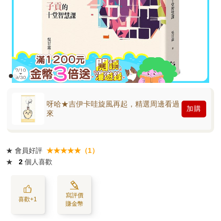
呀哈★吉伊卡哇旋風再起，精選周邊看過
加購
來
★
會員好評
★★★★★（1）
★
2
個人喜歡
寫評價
喜歡+1
賺金幣