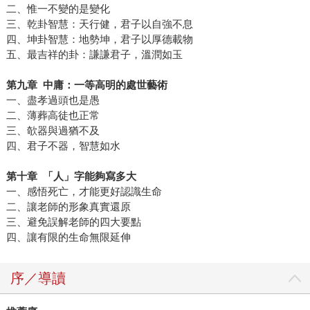
二、惟一不變的是變化
三、乾卦智慧：天行健，君子以自強不息
四、坤卦智慧：地勢坤，君子以厚德載物
五、最吉祥的卦：謙謙君子，溫潤如玉
第九章 中庸：一等高明的處世藝術
一、盡孝過頭也是愚
二、薄葬高徒也正常
三、欹器與過猶不及
四、君子不器，智慧如水
第十章 「人」字能夠寫多大
一、感悟死亡，才能更好認識生命
二、讓老師的形象真實還原
三、避免誤解老師的四大要點
四、讓有限的生命無限延伸
序／導讀