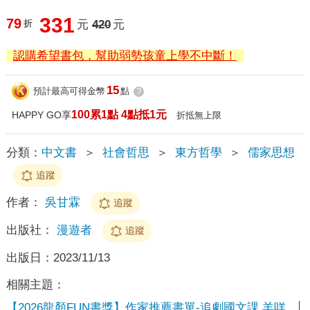
331
79
折
元
420
元
認購希望書包，幫助弱勢孩童上學不中斷！
15
預計最高可得金幣
點
?
100累1點 4點抵1元
HAPPY GO享
折抵無上限
分類：
中文書
＞
社會哲思
＞
東方哲學
＞
儒家思想
追蹤
作者：
吳甘霖
追蹤
出版社：
漫遊者
追蹤
出版日：
2023/11/13
相關主題：
【2026龍顏FUN書獎】作家推薦書單-追劇國文課 羊咩