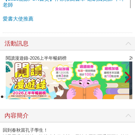
老師
愛書大使推薦
活動訊息
閱讀漫遊錄-2026上半年暢銷榜
2
內容簡介
回到春秋當孔子學生！