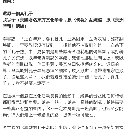
推薦序
還原一個真孔子
張宗子（美國著名東方文化學者，原《僑報》副總編、原《美洲
時報》總編）
李零說，「近百年來，尊孔批孔，互為因果，互為表裡，經常翻
烙餅。」李零教授沒有提到——相信他不屑提到的是——在當下
的「孔子熱」中，更多的是那些戴著各種花冠的偽專家，或打著
孔子的旗號，以年老為胡說的本錢，兜售他那點江湖世故；或以
學者的面目出現，信口雌黃，美其名曰弘揚傳統文化。這樣的
尊，無異於對孔子肆無忌憚的糟踏，欺人欺世，連帶連祖宗也欺
了。從這些人筆下，我們若還要指望讀到一個「活孔子，真孔
子」，豈不是癡人說夢？
在這樣一個處在文化浩劫長長的陰影中，經典的普及比任何時候
都顯得急迫和重要。越是「熱」，越是一窩蜂的鬧騰，越是需要
一些真正有益的東西，它不一定本身即是一座高峰，但它至少能
夠引導人們走上一條踏實的路，提供一種可能性。
吳甘霖的《親愛的孔子老師》出版，讓我們看到了一種全新的探