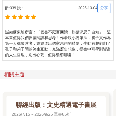
分享
jj**039 說：
2025-10-04
誠如蘇東坡所言：「舊書不厭百回讀，熟讀深思子自知」，這
本書值得我們反覆閱讀和思考！作者以小說筆法，將子貢作為
第一人稱敘述者，娓娓道出儒家思想的精髓，生動有趣刻劃了
孔子和弟子間的師生互動，充滿歷史想像，從書中可學到豐富
相關主題
聯經出版：文史精選電子書展
2026/7/15 ~ 2026/9/25 單書85折