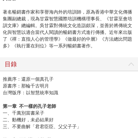
著名暢銷書作家和享譽海內外的培訓師，原為香港中華文化傳播
集團副總裁，現為甘霖智慧國際培訓機構理事長、《甘霖至會培
訓文庫》總編輯。吳甘霖對傳統文化造詣頗深，並善於將傳統文
化與智慧以適合當代人閱讀的暢銷書方式進行傳播。近年來出版
了《禪：直指人心的管理學》《做最好的中層》《方法總比問題
多》《執行重在到位》等一系列暢銷書著作。
目錄
推薦序：還原一個真孔子
原書序：那輪千古明月
台灣版序：以智慧統率知識
第一章 不一樣的孔子老師
一、千萬別當書呆子
二、動機好，未必結果好
三、不要曲解「君君臣臣、父父子子」