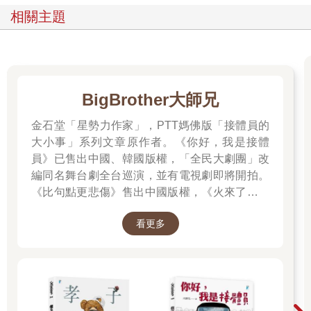
訴自己的無辜、反芻自己的無助及受傷情緒及負面思考，把責任
相關主題
推卸給他人，並強烈的索取同情和關懷，而不去真實的面對生活
存在的困難，解決自身遇見的問題。
受害者情結，是童年受傷及受苦經驗膠著僵化而成
BigBrother大師兄
個體之所以會選擇受害的心態來因應人生，是因為他的內在需要
經歷這樣的情緒叢（多重心結），其實也是他的人生模式一再重
金石堂「星勢力作家」，PTT媽佛版「接體員的
演的縮影。這個模式，最早起源於他的童年，是在幼年時期經歷
大小事」系列文章原作者。《你好，我是接體
巨大的情感創傷及情感忽視，然而，幼年的他，面對自己的遭遇
員》已售出中國、韓國版權，「全民大劇團」改
及環境，無力可施、無能為力，自覺弱勢弱小，渴望別人的挽救
編同名舞台劇全台巡演，並有電視劇即將開拍。
或關懷，同時感受不到周圍人的協助及幫忙，因此留下了一個始
《比句點更悲傷》售出中國版權，《火來了，快
終暗自哭泣，埋怨這世界無情辜負的受殘害幼童心靈，在自己的
跑》售出泰國版權。
內在凍結。
看更多
這種情結在無意識形塑和衍生過程，並未隨著自己真實年齡的成
長和發展而有所轉化或改觀，於是，僵化在早年時期的經驗，形
成了對人生的「錯誤意義」設定，解讀這世界及別人都是欺負他
的，他只能任人欺壓與宰制，別人都是對他殘忍及不仁不義……
等等觀感。