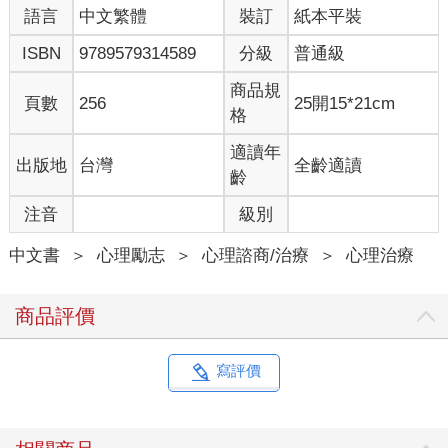
語言
中文繁體
裝訂
紙本平裝
這個過程裡，我相信你會是很努力的那個人，「努力地」想要改
變他的心情，「努力地」要幫他改善生活經驗，「努力地」要他
ISBN
9789579314589
分級
普通級
換個角度思考，或是「努力地」要他不要絕望，再度擁抱這世界
的希望吧！
商品規
頁數
256
25開15*21cm
格
然後，你會知道，沒有起任何用處，也無法獲得對方任何的回
應。甚至有時候，當你給予這些回應，不論是同理，還是安慰，
適讀年
出版地
台灣
全齡適讀
或是到想要引導對方思考其他的人生面向時，他完全無動於衷，
齡
就像是沒有聽到你的聲音一般，任由你的回應淹沒在他的述說聲
注音
級別
量中。
中文書
＞
心理勵志
＞
心理諮商/治療
＞
心理治療
如果，你因為這樣反覆周旋，毫無進展的過程而心生厭倦，或心
力耗竭，而採用了激進的回應，或是來個不再回應，這時候，對
方反而被激起令人難以理解的憤怒，將你也放進這個可惡且殘酷
商品評價
世界的一部分，指責你沒愛心、沒良心、沒道德、沒義理、沒人
情…….
總之，這個過程徹頭徹尾，你都感到有點莫名其妙，像是一頭踩
寫評價
進了什麼大沙坑，陷落下去，不可自拔。雖然你很想抓著沙坑底
下的人，一起往上掙扎爬出沙洞，哪知不僅沒有爬出沙洞，還覺
得有股拉力使勁把你往下拉，使你越陷越深。當你覺得快沒命而