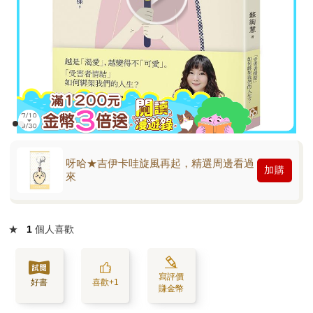
呀哈★吉伊卡哇旋風再起，精選周邊看過
加購
來
★
1
個人喜歡
寫評價
好書
喜歡+1
賺金幣