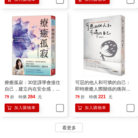
切人事物，並且沒有特定對象的沿展及移置到任何所接觸到的對
象，只要那位人士並沒有照著他所期待的反應，包括：索求給
予、要脅滿足、順應同情，並將他視為唯一重要的對象關注及滿
足，就會遭遇強烈的情緒攻擊，並以劇烈的情緒痛苦做為控訴的
工具，指責別人壓迫傷害，同時自憐式的把自己說成這世界唯一
最可憐，也是最不幸之人。
具有受害者情結的人，行事風格特點是他們會在生活中，反覆的
把自己推向痛苦邊緣，哪裡有痛苦就往哪裡鑽。並且，會無意識
地把這種痛苦傳染給他身邊的每一個人。受害者情結的人，由於
內心十分的空虛和恐懼，他們幾乎所有的注意力，都在自己的空
虛和恐懼上，並且被一種莫名的焦慮和無助支配，因此，長期處
於這種情結的人容易罹患抑鬱症、身心症，也常陷於絕望感中，
療癒孤寂：30堂課學會接住
可惡的他人和可憐的自己：
嚴重的甚至有自虐傾向和輕生傾向。
自己，建立內在安全感，成
即時療癒人際關係的痛與情
為能與他人連結的完整自我
感內傷
284
221
79
折
特價
元
79
折
特價
元
這樣的心理反應，我們稱為「受害者情結」。這是一種由長期的
加入購物車
加入購物車
無助感、自卑感、消極性、敵意，所形成的應對人生處境的方
式，其本質上是一種逃避心理，不願意面對自己生命的真實處
境，包括承擔所面臨的生活挑戰及各種問題。
看更多
在無意識之中，人產生了「受害者情結」後，很容易透過不斷複