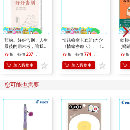
對他而言，如我前面所說，他的內在封存在童年無助的狀態，抗
拒長大，不想面對自己的生命重量（責任和挑戰）。但若要他承
認自己的逃避及錯誤，這又是他無法承受的（這會讓他認為自己
是不好的），因此，怪罪別人讓他的心理，有了一個理由或藉口
合理逃脫，減輕內心壓力。
預約。好好告別：人生
情緒療癒卡套組(內含
蛤蟆
正因為如此，受害者情結的個體，會有永恆無助的情感操縱上
最後的期末考，讓我們
《情緒療癒卡》、《用
(暢
演，操縱著別人的情緒，引發別人的恐懼、罪惡感及同情心，必
好好說再見
情緒療癒卡喚醒拯救自
理諮
237
774
須為他的需求扛起責任。
79
折
特價
元
79
折
特價
元
79
折
己的內在力量》)
先生
加入購物車
加入購物車
這些弔詭的人際陷阱，都有著受害者情結個體的固執信念，幾乎
無法鬆動。所謂的固執信念，就是他們認定了別人為惡、自己為
善，同時又有自己的生命是低下的、沒價值、不重要的扭曲信
您可能也需要
念。因此，他們的所作所為，所反應出來的情緒和想法，都是符
合這些扭曲的信念下所產生的。
也在這樣的情況下，他們會無意識的透過言行舉止及人際互動歷
程，讓別人成為「加害者」或「壓迫者」，讓自己繼續可以擔任
「受害者」，這樣才能讓情勢走向他預期的結果：「別人好壞，
我是多麼善良無害，只能被惡人欺負欺凌，遭人迫害。」在這樣