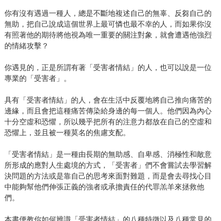
你有沒有遇過一種人，總是不斷地複述自己的無辜、反芻自己的
無助，把自己說成這個世界上最可憐也最不幸的人，而如果你沒
有照著他的期待將他視為唯一重要的關注對象，就會遭遇他強烈
的情緒攻擊？
你遇見的，正是所謂有著「受害者情結」的人，也可以說是一位
專業的「受害者」。
具有「受害者情結」的人，會在生活中反覆地將自己推向痛苦的
邊緣，而且會把這種痛苦傳染給身邊的每一個人。他們因為內心
十分空虛和恐懼，所以幾乎把所有的注意力都放在自己的空虛和
恐懼上，並且被一種莫名的焦慮支配。
「受害者情結」是一種由長期的無助感、自卑感、消極性和敵意
所形成的應對人生處境的方式，「受害者」們不會嘗試去學習解
決問題的方法或是靠自己的思考來面對難題，而是會去尋找心目
中能夠幫他們伸張正義的強者或承擔責任的代罪羔羊來拯救他
們。
本書便教你如何辨識「受害者情結」的八種特徵以及八種常見的