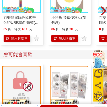
的結果下，受害者情結的人便能更加印證自己的扭曲信念：我對
生命所發生的事無能為力，我只能任人踐踏及宰割，都是那些無
良的人害我的。
百樂健握玩色搖搖筆
小呸角-造型便利貼(荷
百樂果
那麼，在無意識下，他們所進行的情感操縱心理遊戲會如何上演
0.5PURE聯名 葡萄(限
包君)
聯名
呢？在什麼樣的人際互動下，他們可以讓扭曲他們信念的結局一
量)
187
30
85
折
特價
元
86
折
特價
元
8
折
再發生呢？答案就是「下餌」，在人際關係互動的起點即下入
餌，讓不知情，或是有對應關係的人（例如有拯救者情結的人）
加入購物車
加入購物車
被餌勾住，而進入一連串負面感受的人際歷程，重複印證「加害
VS.受害」的情節上演，寫下不愉快、衝突、決裂，甚至兩敗俱傷
的痛苦結局。
您可能會喜歡
這些情感操縱心理遊戲的餌，包括一個人際互動中的口語特徵，
或是一連串人際互動後的負面情緒表達。不論劇情是如何開始、
有什麼經歷、是什麼樣的後果，都會發生「受害者情結」者，對
人際關係對象的指控和怨恨，並在一種鬼打牆狀態下，反覆循環
繞圈圈，怎麼也說明不清，怎麼也核對不了。這些心理遊戲的
餌，同時也是一種負面人際互動經驗的陷阱，包括有：
「都是你害的」