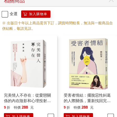
相關商品
必須自救自保時，終於不得不放棄這種無力的掙扎，卻換來沙洞
底下的人大喊大罵：「你就這樣拋下我，自己逃命去，你傷得我
好深呀……」
全選
加入購物車
※ 出版日十年以上商品需另下訂，調貨時間較長，無法與一般商品合
如果，這是你曾經遇過的對象，或是這個對象現在正在你左右，
併結帳，敬請見諒。
那麼，或許你可以慢下來，靜下來，為自己這一段人際關係的奇
幻過程開啟新的思考和理解。或許，你遇見的，正是有著「受害
者情結」的人，也可說是一位專業的「受害者」。
受害者情結，不等於「被害者」
「受害者情結」，不等於「犯罪被害者」。在法律上，定義的
「被害者」是：「係指個人或整體受到傷害包括身心損傷、感情
痛苦、經濟損失或基本權利的重大損害的人，這種傷害是由於觸
犯現行刑事法律，包括那些禁止非法濫用權力的法律的行為或不
當行為所造成。」也就是說，若是法律上所指稱的「被害人」都
是基於現行刑事法律認定下的各種損害，有具體事證，也有可追
完美情人不存在：從愛戀關
受害者情結：擺脫惡性糾葛
訴的特定「加害人」為對象。
係的內在陰影和心理投射中
的人際關係，重新找回完整
覺醒，破除愛情幻覺
的自己！
288
288
9
折
特價
元
9
折
特價
元
但心理層面的「受害者情結」，則是廣泛性的控訴周遭生活的一
加入購物車
加入購物車