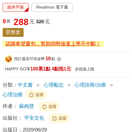
紙本平裝
Readmoo 電子書
288
9
折
元
320
元
買整套
認購希望書包，幫助弱勢孩童上學不中斷！
10
預計最高可得金幣
點
?
100累1點 4點抵1元
HAPPY GO享
折抵無上限
分類：
中文書
＞
心理勵志
＞
心理諮商/治療
＞
心理治療
追蹤
作者：
蘇絢慧
追蹤
出版社：
平安文化
追蹤
出版日：
2020/06/29