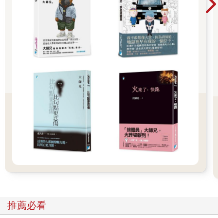
在他的成長過程裡，可能未有恰當機會透過教育、學習或啟發，
來累積自己應對這世界的知識和技能，從中調動或重新理解了自
己和世界的關係，反而外表雖然是長大了，內心卻像是被封印在
童年創傷的那些年，始終感嘆這世界及周遭的人，都是冷漠拋下
和歧視輕看他的。
然而，雖說內心像是被封印在過往的無助時空中，不得翻身，但
其實痛苦及怨恨的情緒卻不停翻攪，反覆湧出，因此產生了大量
自憐，也產生了大量對外界的敵意和恐懼。正因為無意識的在這
樣的歷程中循環，他的生命歷程，絲毫沒有任何引發他反思、領
悟，及成長的機會，而是沉溺或浸泡在其中的情緒和生命創傷
中，載浮載沉，於是，就只能一直唱重複的調、說相同的事件、
哭訴一樣的情節，並且留下一個永遠不願意撕去的標籤：「我是
不幸的受害者」，好控訴著這個世界的無情無義，及無盡傷害。
如此，也給了他自己一個理由一個說法，來歸咎自己人生的痛苦
和悲辛遭遇，都是這可惡的世界所害。同時，鞏固自己是無辜者
和需要被補償者的位置。可是弔詭的是，他們不是鎖定當初令他
推薦必看
們受傷或遭遇痛苦的對象，而是廣泛性的、普遍性的認定，這世
界的人都是可惡的人，都是會帶給他們傷害和冷漠的人，因而將