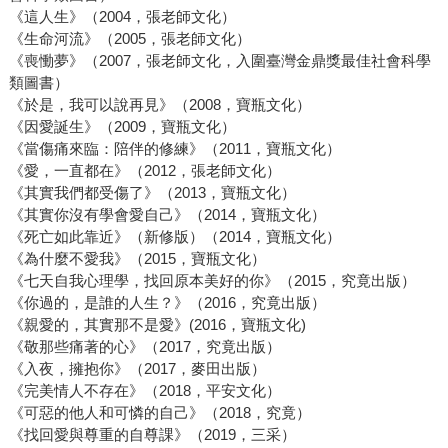
《這人生》（2004，張老師文化）
《生命河流》（2005，張老師文化）
《喪慟夢》（2007，張老師文化，入圍臺灣金鼎獎最佳社會科學
類圖書）
《於是，我可以說再見》（2008，寶瓶文化）
《因愛誕生》（2009，寶瓶文化）
《當傷痛來臨：陪伴的修練》（2011，寶瓶文化）
《愛，一直都在》（2012，張老師文化）
《其實我們都受傷了》（2013，寶瓶文化）
《其實你沒有學會愛自己》（2014，寶瓶文化）
《死亡如此靠近》（新修版）（2014，寶瓶文化）
《為什麼不愛我》（2015，寶瓶文化）
《七天自我心理學，找回原本美好的你》（2015，究竟出版）
《你過的，是誰的人生？》（2016，究竟出版）
《親愛的，其實那不是愛》(2016，寶瓶文化)
《敬那些痛著的心》（2017，究竟出版）
《入夜，擁抱你》（2017，麥田出版）
《完美情人不存在》（2018，平安文化）
《可惡的他人和可憐的自己》（2018，究竟）
《找回愛與尊重的自尊課》（2019，三采）