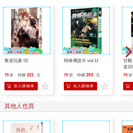
世界全視為他的敵人，除非接受他的控制和支配，任由他無盡索
討補償。
如果，這是你曾經遭遇過的情境，也曾遭受某人的控訴及怪罪到
覺得有點誇張的感受，那麼，你需要的是重新釐清你們的關係和
關係歷程，會不會太容易被怪罪？會不會認識其實時間不長，就
可以感覺到對方翻臉如翻書一樣快？會不會你每講一句話，都害
怕惹怒對方，讓對方不悅？會不會你在關係裡，像在泡三溫暖，
忽冷忽熱，冷熱交加？
叛逆玩家 02
特殊傳說Ⅲ vol.11
廿載
道2
如果，你曾經疑惑自己究竟在什麼樣的關係中？你也曾不懂為什
221
253
79
折
特價
元
79
折
特價
元
79
折
麼在對方的口中，你是如此可憎的對象？那麼，或許你已來到了
「受害者情結」的內心世界，卻完全無知，只剩下處在地獄的感
加入購物車
加入購物車
覺，及找不到出路的迷茫感。
扭曲的信念
其他人也買
比起承擔起自己的生命責任，具有受害者情結的人，更傾向怪罪
別人與命運。