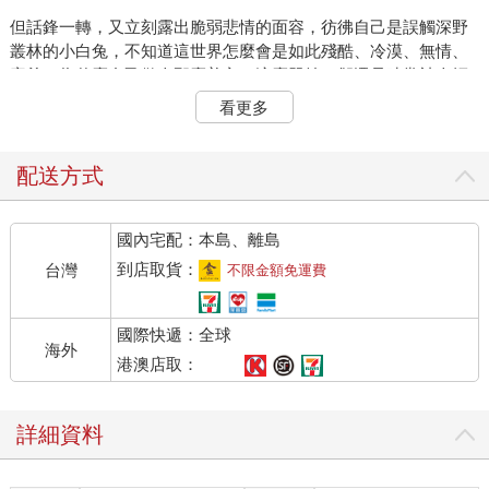
但話鋒一轉，又立刻露出脆弱悲情的面容，彷彿自己是誤觸深野
叢林的小白兔，不知道這世界怎麼會是如此殘酷、冷漠、無情、
寡義？為什麼自己做人那麼善良、這麼單純，卻還是時常被人輕
視、惡意對待、冷言冷語，以及被忽視，從不被當一回事？
看更多
再接著，他可能會淚眼婆娑的道盡自己如何的無辜、無邪，反覆
的訴說自己如何的在人生過程裡遭受別人的傷害、打壓及欺負。
配送方式
你可能一時間無法察覺，他的前後文和他的情緒狀態有何奇怪，
國內宅配：本島、離島
甚至會被他所說的遭遇吸引，覺得他真的是可憐中人，不由得泛
起同情和悲憫，但慢慢的，漸漸的，或是一次一次的，你會發現
到店取貨：
台灣
不限金額免運費
他的述說內容，並未隨著他的傾吐和宣洩有任何改變；甚至，他
的段落，他嚥下口水的地方，他流淚時所說到的句子，幾乎都在
國際快遞：全球
同樣的落拍，像是一首唱不盡的歌曲，而他可以反覆的誦唱，反
海外
覆的迴旋。
港澳店取：
最讓你驚訝的，就是你不明白為什麼他每次說到同樣的情節、過
詳細資料
程，甚至時間日期，都像是第一次說，彷彿他從來沒有跟你說過
一樣。