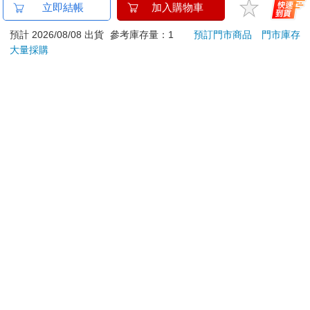
BLOOD LINE～怪異
16647 Birthday Cake
【T
立即結帳
加入購物車
以這一句「都是你害的」，勾動他人不安和罪惡感，讓別人以為
ABO宇宙～
拍貼風小卡組
恆溫
真的是自己一手造成的，而抱有虧欠及補償心態，以順從或討
預計 2026/08/08 出貨
參考庫存量：1
預訂門市商品
門市庫存
肩/
280
120
特價
元
特價
元
1290
好，來令受害者情結個體滿意，以消解自己無法調節的各種混
加熱
大量採購
亂、衝突、複雜的負面情緒。
膝熱
預購限定
加入購物車
「求求你⋯⋯可憐我吧！」
訂購/退換貨須知
這一句話，是最能釣起同情心氾濫的人，那種心中總是不分青紅
皂白，也無法理性以邏輯思考前後因果，只要看見或聽見別人可
憐狀，就不由得泛起同情情緒，想要為別人解決困難的拯救者。
加入金石堂 LINE 官方帳號『完成綁定』，隨時掌握出貨動
因此，面對那些有受害者情結的人，發出的弱者訊號，就一定會
態：
上鉤，覺得應該要幫些什麼或給些什麼，來讓對方好過一點兒。
因此，常守不住自己的情緒界線和關係界線。「是的，你說的
是⋯⋯可是⋯⋯」
這一句話是受害者情緒的人，最容易出現的推卸自我責任語句。
提醒您！！
當旁邊的人想要給予意見或建議，或是一些資源指引，希望他改
金石堂及銀行均不會請您操作ATM! 如接獲電話要求您前往
善自己的處境，或調整那些生活難題時，受害者情結的人，便會
有許多推托之詞，不是說這行不通，就是說那沒辦法。
ATM提款機，請不要聽從指示，以免受騙上當！