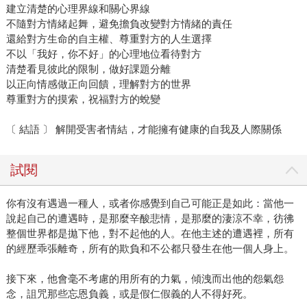
建立清楚的心理界線和關心界線
不隨對方情緒起舞，避免擔負改變對方情緒的責任
還給對方生命的自主權、尊重對方的人生選擇
不以「我好，你不好」的心理地位看待對方
清楚看見彼此的限制，做好課題分離
以正向情感做正向回饋，理解對方的世界
尊重對方的摸索，祝福對方的蛻變
〔 結語 〕 解開受害者情結，才能擁有健康的自我及人際關係
試閱
你有沒有遇過一種人，或者你感覺到自己可能正是如此：當他一
說起自己的遭遇時，是那麼辛酸悲情，是那麼的淒涼不幸，彷彿
整個世界都是拋下他，對不起他的人。在他主述的遭遇裡，所有
的經歷乖張離奇，所有的欺負和不公都只發生在他一個人身上。
接下來，他會毫不考慮的用所有的力氣，傾洩而出他的怨氣怨
念，詛咒那些忘恩負義，或是假仁假義的人不得好死。