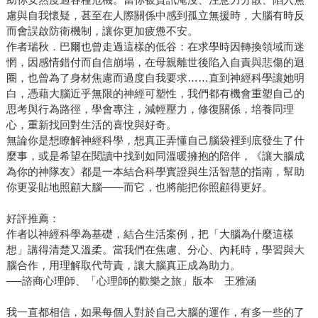
慮與自我懷疑，甚至在人際關係中感到孤立無援時，大腦有時反
而會誤啟防衛機制，讓你更加疲憊不安。
作者瑞秋．巴爾也曾走過這樣的低谷：在求學時因轉換領域而迷
惘，因感情錯付而自信崩塌，在母親離世後陷入自責與悲傷的迴
圈，也曾為了身材焦慮而過度自我要求……直到神經科學讓她明
白，憑藉大腦近乎無限的神經可塑性，我們都有機會重塑自己的
思考與行為路徑，學會專注，減輕壓力，修復關係，培養同理
心，重新找回對生活的喜悅與好奇。
無論你是想瞭解神經科學，想真正弄懂自己腦袋裡到底發生了什
麼事，或是希望在閱讀中找到如同溫暖擁抱的陪伴，《讓大腦成
為你的神隊友》都是一本結合科學實證與生活智慧的指南，幫助
你更妥貼地照顧大腦——而它，也將能把你照顧得更好。
好評推薦：
作者以神經科學為基礎，結合生活案例，把「大腦為什麼這樣
想」講得清楚又溫柔。當我們在焦慮、分心、內耗時，學習與大
腦合作，用理解取代苛責，讓大腦真正成為助力。
──諮商心理師、「心理師的歡樂之旅」版本 王雅涵
我一直都相信，如果每個人對於自己大腦的運作，有多一些的了