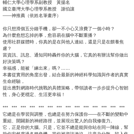
輔仁大學心理學系副教授 黃揚名
國立臺灣大學心理學系教授 謝伯讓
――神推薦（依姓名筆畫序）
你只想滑個五分鐘手機，卻一不小心又浪費了一個小時？
為什麼愈想忘掉的事，愈容易在腦中不斷重播？
使用社群媒體時，你真的是在與他人連結，還是只是在餵養焦
慮？
當資訊、訊息、通知同時轟炸你的大腦，它真的有辦法幫你做出
好決策嗎？
幸福感，能被「練出來」嗎？……
本書從實用的角度出發，結合最新的神經科學知識與作者的真實
生命經驗，
提出應對網路時代挑戰的具體策略，帶領讀者一步步提升心智韌
性，身心更穩定、生活更幸福！
*** *** *** *** *** *** *** *** *** *** *** ​​​​​​​*** ​​​​​​​*** ​​​​​​​***
它總是在學習與調整，也總是在努力保護你——在不斷的變動中
重組、開闢新的神經路徑，並展現出驚人的自我修復力。
它，正是你的大腦。只是，它並不總是能與你站在同一陣線，幫
助你安然度過各種危機。當你被資訊淹沒、注意力分散、陷入焦