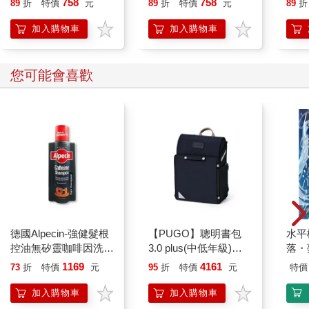
758
758
決於你。這代表你得認清何時該收手，何時候該抗拒衝動，別再
89
折
特價
元
89
折
特價
元
89
折
多看一個應用程式，或再點開另一個連結。你真的有需要問
加入購物車
加入購物車
ChatGPT腳趾甲的成分是什麼，還是掉進維基百科無止境超連結
的兔子洞裡嗎？你真的值得把僅有的十五分鐘休息時間，花在左
右滑動一排又一排脫離現實的臉孔上嗎？
您可能會喜歡
透過一個螢幕就能看到整個世界，很容易會讓我們以為自己一伸
出手就能觸及世界的每一個角落。我們之所以會被捲入這種不斷
使人分心的潮流之中，部分原因是我們無法忍受無聊。我們真
的、真的很討厭無聊。事實上，我們逃避它的程度，簡直到了病
態的地步。這聽起來可能有些誇張，但有項研究完全體現了這種
說法。受試者要獨處十五分鐘，陪伴他們的只有腦袋裡的念頭，
以及一個可以自我電擊的按鈕。他們只需要坐在那裡思考，但超
過半數的人選擇按下電擊扭。其中有個特別焦躁的傢伙，在那短
短的時間內大約按了一百九十次按鈕。一百九十次！這讓人不禁
好奇他當時到底在想什麼，前提是最後他腦中還有任何想法的
德國Alpecin-強健髮根
【PUGO】聰明書包
水平
話。一百九十次電擊先生，你要是正好看到這裡，也許我可以說
控油無矽靈咖啡因洗髮
3.0 plus(中低年級)酷
落・
服你給無聊一個機會。
凝露375ml/瓶-C1強健
黑 全新進化玩美上市
1169
4161
73
折
特價
元
95
折
特價
元
特價
髮根(護髮洗髮精/男士
無聊是人類最重要的體驗之一。正是它推動我們離開沙發、走向
調理頭皮洗髮液/0矽靈
加入購物車
加入購物車
滋潤洗頭髮水/一般髮
戶外呼吸新鮮空氣。它是我們最後拿起電話，聯繫那個一直想找