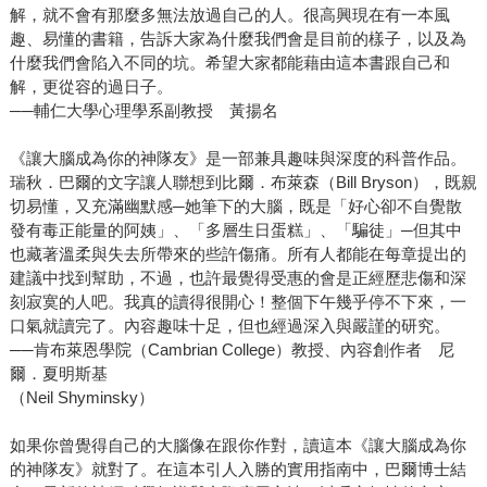
解，就不會有那麼多無法放過自己的人。很高興現在有一本風
趣、易懂的書籍，告訴大家為什麼我們會是目前的樣子，以及為
什麼我們會陷入不同的坑。希望大家都能藉由這本書跟自己和
解，更從容的過日子。
──輔仁大學心理學系副教授 黃揚名
《讓大腦成為你的神隊友》是一部兼具趣味與深度的科普作品。
瑞秋．巴爾的文字讓人聯想到比爾．布萊森（Bill Bryson），既親
切易懂，又充滿幽默感─她筆下的大腦，既是「好心卻不自覺散
發有毒正能量的阿姨」、「多層生日蛋糕」、「騙徒」─但其中
也藏著溫柔與失去所帶來的些許傷痛。所有人都能在每章提出的
建議中找到幫助，不過，也許最覺得受惠的會是正經歷悲傷和深
刻寂寞的人吧。我真的讀得很開心！整個下午幾乎停不下來，一
口氣就讀完了。內容趣味十足，但也經過深入與嚴謹的研究。
──肯布萊恩學院（Cambrian College）教授、內容創作者 尼
爾．夏明斯基
（Neil Shyminsky）
如果你曾覺得自己的大腦像在跟你作對，讀這本《讓大腦成為你
的神隊友》就對了。在這本引人入勝的實用指南中，巴爾博士結