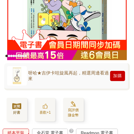
呀哈★吉伊卡哇旋風再起，精選周邊看過
加購
來
寫評價
好書
喜歡+1
賺金幣
?
紙本平裝
金石堂 電子書
Readmoo 電子書