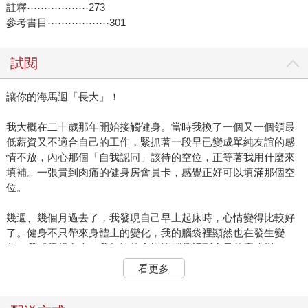
註釋⋯⋯⋯⋯⋯⋯273
參考書目⋯⋯⋯⋯⋯⋯301
試閱
讓你的海馬迴「長大」！
我大概在二十歲那年開始接觸健身。當時我換了一個又一個領最
低薪資又不適合自己的工作，緊抓著一段早已變成單純友誼的感
情不放，內心那個「自我認同」該待的空位，正等著我用什麼來
填補。一張貴到肉痛的健身房會員卡，感覺正好可以填滿那個空
位。
幾週、幾個月過去了，我發現自己早上起床時，心情變得比較好
了。健身不只帶來身體上的變化，我的腦袋裡顯然也在發生變
化，我感覺得出來。我無法篤定地說腦袋裡到底是什麼改變了，
但看起來很可能是海馬迴，因為規律運動真的能讓海馬迴變大。
看更多
你和海馬迴現在已經是老朋友了，在這本書裡一起度過了這麼多