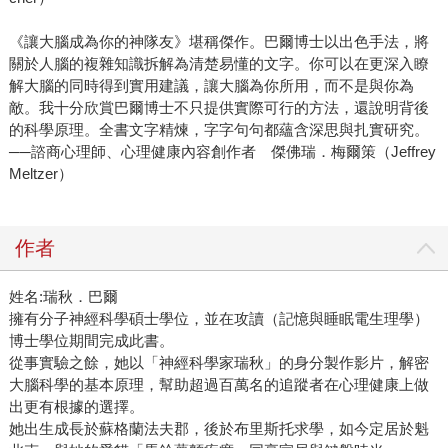
《讓大腦成為你的神隊友》堪稱傑作。巴爾博士以出色手法，將
關於人腦的複雜知識拆解為清楚易懂的文字。你可以在更深入瞭
解大腦的同時得到實用建議，讓大腦為你所用，而不是與你為
敵。我十分欣賞巴爾博士不只提供實際可行的方法，還說明背後
的科學原理。全書文字精煉，字字句句都蘊含深思與扎實研究。
──諮商心理師、心理健康內容創作者 傑佛瑞．梅爾策（Jeffrey
Meltzer）
作者
姓名:瑞秋．巴爾
擁有分子神經科學碩士學位，並在攻讀（記憶與睡眠電生理學）
博士學位期間完成此書。
從事實驗之餘，她以「神經科學家瑞秋」的身分製作影片，解密
大腦科學的基本原理，幫助超過百萬名的追蹤者在心理健康上做
出更有根據的選擇。
她出生成長於蘇格蘭法夫郡，後於布里斯托求學，如今定居於魁