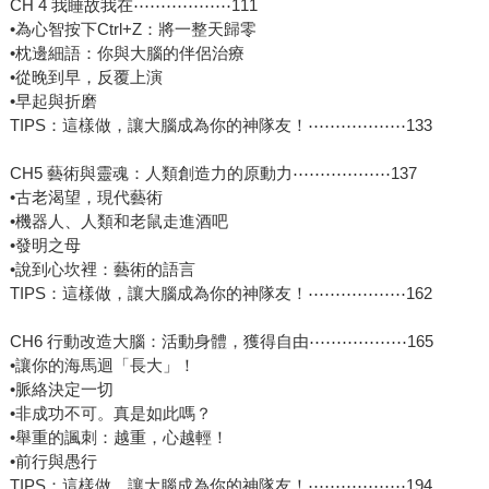
CH 4 我睡故我在⋯⋯⋯⋯⋯⋯111
•為心智按下Ctrl+Z：將一整天歸零
•枕邊細語：你與大腦的伴侶治療
•從晚到早，反覆上演
•早起與折磨
TIPS：這樣做，讓大腦成為你的神隊友！⋯⋯⋯⋯⋯⋯133
CH5 藝術與靈魂：人類創造力的原動力⋯⋯⋯⋯⋯⋯137
•古老渴望，現代藝術
•機器人、人類和老鼠走進酒吧
•發明之母
•說到心坎裡：藝術的語言
TIPS：這樣做，讓大腦成為你的神隊友！⋯⋯⋯⋯⋯⋯162
CH6 行動改造大腦：活動身體，獲得自由⋯⋯⋯⋯⋯⋯165
•讓你的海馬迴「長大」！
•脈絡決定一切
•非成功不可。真是如此嗎？
•舉重的諷刺：越重，心越輕！
•前行與愚行
TIPS：這樣做，讓大腦成為你的神隊友！⋯⋯⋯⋯⋯⋯194