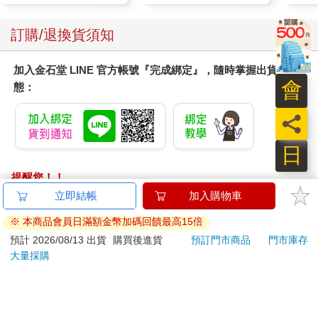
質適用)
機會聊天的老朋友的原因。它也驅使我們去學習新技能，無論是
編程、烹飪、編織、機器人技術等等。無聊就像一個神奇的芝麻
訂購/退換貨須知
開門，解鎖我們可能永遠無法發現的部分自我。然而，我們常用
滑TikTok、Instagram或任何正好在主畫面上的應用程式，來填補
加入金石堂 LINE 官方帳號『完成綁定』，隨時掌握出貨動
這些空檔。下次當你發現自己又陷入這種熟悉的模式時，請放下
會
態：
手機，與無聊共處，讓自己沉浸其中，看看會發生什麼事。
員
由無聊引起的滑動，並不能提供真正的參與感。它只是暫時堵住
了這個缺口，阻止了無聊發揮它激發行動的職責。這點反映在我
日
們偏好媒體多工，也就是從某個數位活動快速切換到另一個上。
邊看電視邊滑手機就是常見的例子，但我們要同時處理三項，甚
提醒您！！
至四項數位任務也不成問題。比方說，我們可能同時在背景播放
金石堂及銀行均不會請您操作ATM! 如接獲電話要求您前往
立即結帳
加入購物車
電影，在iPad上瀏覽文章，不時就傳個訊息給朋友，還心不在焉
ATM提款機，請不要聽從指示，以免受騙上當！
地滑著Instagram。這可是對我們可憐大腦發動的多戰線攻擊。
※ 本商品會員日滿額金幣加碼回饋最高15倍
退換貨須知：
預計 2026/08/13 出貨
購買後進貨
預訂門市商品
門市庫存
這一切都源自我們生來傾向尋求刺激。早期人類將大部分的時間
大量採購
**提醒您，鑑賞期不等於試用期，退回商品須為全新狀態**
都花在確保食物與住所，所以想必很少有機會覺得生活無聊。為
依據「消費者保護法」第19條及行政院消費者保護處公告之
生存而努力的生活，意味著隨時得應對外在刺激，不斷完成那些
「通訊交易解除權合理例外情事適用準則」，以下商品購買
既耗體力且必須費盡各種心思的任務。因此，我們之所以會發展
後，除商品本身有瑕疵外，將不提供7天的猶豫期：
出感到無聊的能力，可能是因為我們不斷進化的大腦已經習慣了