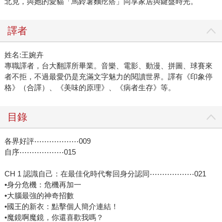
北克，與她的愛貓「馬鈴薯麵疙瘩」同享家居與鍵盤時光。
譯者
姓名:王婉卉
專職譯者，台大翻譯所畢業。音樂、電影、動漫、拼圖、球賽來
者不拒，不過最愛仍是充滿文字魅力的閱讀世界。譯有《印象停
格》（合譯）、《美味的原理》、《病者生存》等。
目錄
各界好評⋯⋯⋯⋯⋯⋯009
自序⋯⋯⋯⋯⋯⋯015
CH 1 認識自己：在最佳化時代奪回身分認同⋯⋯⋯⋯⋯⋯021
•身分危機：危機再加一
•大腦最強的神奇招數
•國王的新衣：點擊個人簡介連結！
•魔鏡啊魔鏡，你還喜歡我嗎？