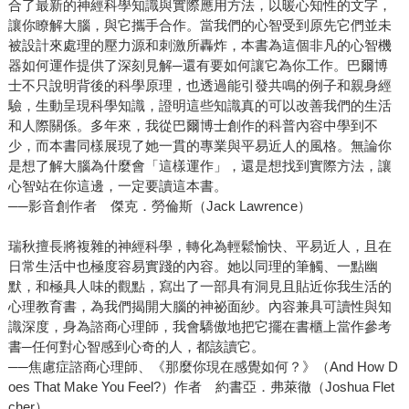
合了最新的神經科學知識與實際應用方法，以暖心知性的文字，
讓你瞭解大腦，與它攜手合作。當我們的心智受到原先它們並未
被設計來處理的壓力源和刺激所轟炸，本書為這個非凡的心智機
器如何運作提供了深刻見解─還有要如何讓它為你工作。巴爾博
士不只說明背後的科學原理，也透過能引發共鳴的例子和親身經
驗，生動呈現科學知識，證明這些知識真的可以改善我們的生活
和人際關係。多年來，我從巴爾博士創作的科普內容中學到不
少，而本書同樣展現了她一貫的專業與平易近人的風格。無論你
是想了解大腦為什麼會「這樣運作」，還是想找到實際方法，讓
心智站在你這邊，一定要讀這本書。
──影音創作者 傑克．勞倫斯（Jack Lawrence）
瑞秋擅長將複雜的神經科學，轉化為輕鬆愉快、平易近人，且在
日常生活中也極度容易實踐的內容。她以同理的筆觸、一點幽
默，和極具人味的觀點，寫出了一部具有洞見且貼近你我生活的
心理教育書，為我們揭開大腦的神祕面紗。內容兼具可讀性與知
識深度，身為諮商心理師，我會驕傲地把它擺在書櫃上當作參考
書─任何對心智感到心奇的人，都該讀它。
──焦慮症諮商心理師、《那麼你現在感覺如何？》（And How D
oes That Make You Feel?）作者 約書亞．弗萊徹（Joshua Flet
cher）