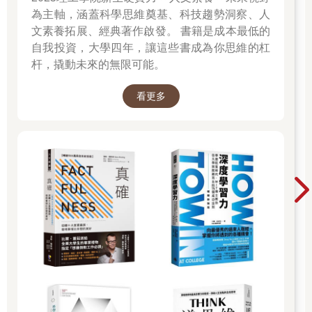
為有可能長出全新大腦而興奮過頭之前，我得告訴你齒狀迴其實
為主軸，涵蓋科學思維奠基、科技趨勢洞察、人
不能算是神經元工廠。神經元實際生成有多快仍是個問號，但為
文素養拓展、經典著作啟發。 書籍是成本最低的
了讓你對數量有點概念，請想像一下世界人口每天增加了數十
自我投資，大學四年，讓這些書成為你思維的杠
人。這些新生神經元少歸少，但它們似乎能用工作熱忱彌補這一
杆，撬動未來的無限可能。
點。它們就像幹勁十足的實習生，渴望證明自己的價值。當那些
更年長資深的同事安於維持既有連結時（也許偶爾用喝杯神經傳
導物質咖啡的時間建立新的連結），這些新來的菜鳥卻在外頭努
看更多
力「衝業績」。它們格外努力想讓自己派上用場，不斷往左右兩
側建立新的連結。
神經新生這個過程仍籠罩著一層神祕面紗。我們仍有很多東西要
學，許多科學家依然對目前從人類身上得到的數據資料半信半
疑。一般認為，運動可以增加或至少維持海馬迴的體積，也有益
心理健康。儘管存在爭議，但有研究結果顯示，神經新生在此也
可能扮演潛在的關鍵角色。我們認為新生神經元樂於加入海馬迴
用來減少皮質醇分泌的迴路，協助海馬迴調節壓力。就算皮質醇
受體超載了，這批新湧入的神經元也能幫助海馬迴爭取一線生
機、完成工作。你可以把它們想像成我們大腦裡突然出現的一批
實習生，用它們小小的援手減輕了大腦整體的工作負擔！
但這些充滿青春活力還交出超乎預期成果的神經元，可不是只會