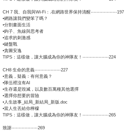
CH 7 我、自我與Wi-Fi：.在網路世界保持清醒⋯⋯⋯⋯⋯⋯197
•網路讓我們變笨了嗎？
•分割畫面生活
•鉤子、魚線與思考者
•追求的刺激感
•鍵盤戰
•貪圖安逸
TIPS：這樣做，讓大腦成為你的神隊友！⋯⋯⋯⋯⋯⋯224
CH8 生命的意義⋯⋯⋯⋯⋯⋯227
•意義，疑義：有何意義？
•隊伍裡沒有AI
•生存還是毀滅，以及數百萬種其他選擇
•選擇你想要的冒險
•人生故事_結局_新結局_新版.doc
•當人生丟給你檸檬
TIPS：這樣做，讓大腦成為你的神隊友！⋯⋯⋯⋯⋯⋯265
致謝⋯⋯⋯⋯⋯⋯269