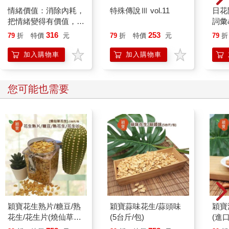
世界：從教室到辦公隔間，甚至連我們的娛樂方式，一切都離不
情緒價值：消除內耗，
特殊傳說Ⅲ vol.11
日花
開久坐。我們開發的科技讓我們無須離開椅子，就能獲得無窮無
把情緒變得有價值，跟
詞彙
盡的知識。然而，我們的大腦經過數百萬年的演化塑造，仍然將
誰都能自在相處
316
253
79
折
特價
元
79
折
特價
元
79
折
移動與學習和成長畫上等號。
加入購物車
加入購物車
如果我們想保持頭腦敏銳、思路清晰，就必須兌現這份演化遺
產，持續保持活躍，並多多與周遭的世界互動。這並不代表你一
定得報名參加馬拉松或開始攀岩，但如果你喜歡，這些活動都很
您可能也需要
棒。活動筋骨其實可以很簡單，比如說你可以選擇走路而不是開
車去商店，培養能讓你動起來的嗜好，或甚至只是盡可能每個小
時就站起來動一動。研究發現，就連低強度運動也能增加海馬迴
的體積。事實上，快走是當中最可靠的選擇。關鍵就在於，把運
動變成你日常作息中規律且有意為之的一件事。
分割畫面生活
注意力是有限的。它是一種我們會謹慎使用也會肆意揮霍的貨
幣。你在IMDb上查的每一個演員資料、滑過的每一篇Instagram
貼文、每一條推文、簡訊，以及對ChatGPT的每一次提問，都在
穎寶花生熟片/糖豆/熟
穎寶蒜味花生/蒜頭味
穎寶
競爭你大腦中的資源。你的大腦會幫你清除記憶儲存空間，選擇
花生/花生片(燒仙草花
(5台斤/包)
(進
性忘掉它認為你不需要的東西。但能否減輕注意力的負擔，則取
生)-5台斤