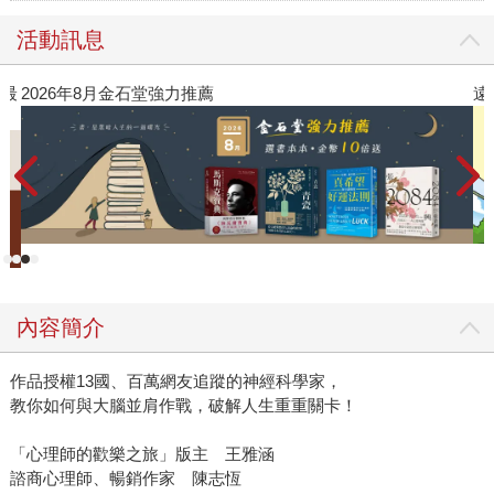
活動訊息
》最
2026年8月金石堂強力推薦
遠
內容簡介
作品授權13國、百萬網友追蹤的神經科學家，
教你如何與大腦並肩作戰，破解人生重重關卡！
「心理師的歡樂之旅」版主 王雅涵
諮商心理師、暢銷作家 陳志恆