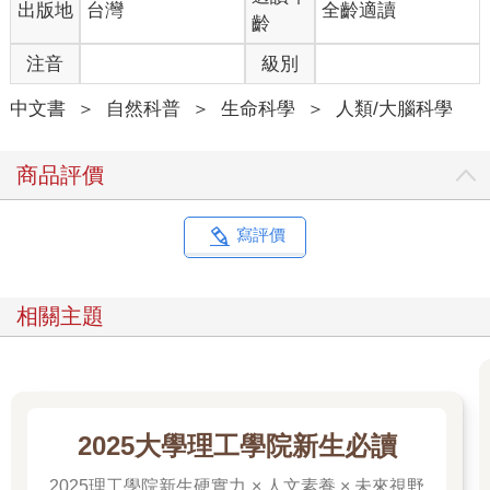
出版地
台灣
全齡適讀
當大腦結構的體積擴張時，增加的分量通常來自新的突觸
齡
（synapse）或增厚的絕緣層等結構性成分。至於神經元本身，
注音
級別
你出生時有多少，就只有那麼多可用了。是的，我得老實說，製
造神經元是年輕大腦的遊戲，而你的大腦老早就退休啦。嗯，至
中文書
＞
自然科普
＞
生命科學
＞
人類/大腦科學
少大部分是這樣啦。
長久以來，科學界都認為成年人的大腦無法再產生新的神經元，
商品評價
我們稱這個過程為「神經新生」（neurogenesis）。但就像科學
界經常發生的那樣，總會有些令人意外的發現！雖然科學界仍爭
論不休，但成年人的大腦中可能有幾個特別的區域能夠進行神經
寫評價
新生，其中一個區域（請擊鼓），正是海馬迴！你認識海馬迴這
麼久，在這麼多不同的情境中見過它，你是不是自以為已經把它
摸透了？結果你的這位老朋友現在居然還能展現出它深藏不露的
相關主題
一面。「你究竟是何方神聖？」我簡直能聽到你搖著頭，用又愛
又氣的語氣問道。
大腦的結構有點像俄羅斯娃娃：剝開一層，你會發現裡面還有另
一層─或更確切來說，是一個功能和技能各異、略小的次結構。
2025大學理工學院新生必讀
海馬迴裡有一層被稱為「齒狀迴」（dentategyrus）的結構，因為
有著「牙齒狀」的邊緣而得名。不過，請先等一下。趁你還沒因
2025理工學院新生硬實力 × 人文素養 × 未來視野