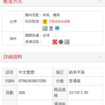
時光。（啊，記憶！）沒錯，就是記憶！海馬迴當然是以它在學
配送方式
習和記憶中的角色出名，當它有更大的地盤可以運作時，這些功
能似乎也會跟著升級。不過，我們就別再提這些粗淺的知識了，
國內宅配：本島、離島
你早就對海馬迴有基本概念了對吧。
到店取貨：
台灣
不限金額免運費
正如我們之前說的，海馬迴在壓力管理上也扮演著要角，它所配
備的皮質醇受體能告訴身體何時該停止分泌壓力荷爾蒙。但就像
國際快遞：全球
任何被操到極限的系統，這些受體一旦過勞，就會開始罷工。更
海外
糟的是，長期慢性壓力不只會搞垮受體，也可能對神經元造成傷
港澳店取：
害，一點一滴蠶食你的海馬迴。只要時間夠長，皮質醇甚至會變
身成「神經毒素」，對它附著的任何神經細胞發出致命一擊。這
詳細資料
就是為什麼海馬迴特別脆弱，因為它身上布滿了讓皮質醇可以發
威的受體。
語言
中文繁體
裝訂
紙本平裝
在憂鬱症患者身上常可見到海馬迴偏小的情形，很可能正是這個
過程導致的結果。海馬迴一旦縮水，就會更難管理壓力，形成難
ISBN
9786263907058
分級
普通級
以逃脫的惡性循環。這時就輪到運動這個超強盟友挺身而出了！
運動可以做為緩衝，保護海馬迴不受壓力侵蝕，讓它有機會奮力
商品規
頁數
306
21*15*1.45
一搏，維持既有功能和完整大小。這或許就是為什麼我每天鍛鍊
格
之後，會感覺更清醒、更有活力的原因吧。
適讀年