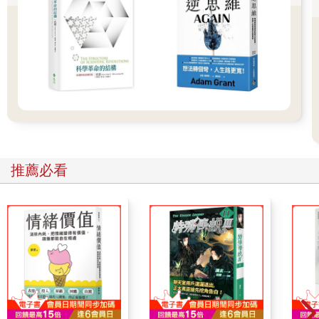
做例行事務而已。據信，在形塑人是如何感知周遭世界並做出反
應的過程中，也能看到它們活躍的身影。這些新生神經元透過建
立新突觸和強化舊突觸，可以協助建立新的心智框架，讓你擁有
全新的視角。如果你曾發現自己深陷泥淖，老是在擔心同樣的事
或沉溺在負面想法當中，這可能就是你的認知彈性有點生鏽的信
號。海馬迴太過執著於先前得到的資訊時，就可能出現這種情
況，我們認為這正是憂鬱症中常見典型悲觀情緒的關鍵驅動力。
新生神經元（理論上）會前來救援，藉由增加認知彈性，打破惡
性循環。當你的海馬迴更能適應新資訊時，它就會更有能力去挑
戰和改變負面的思考模式。
推薦必看
移動和思考是一對激勵彼此登峰造極的老舞伴，這種關係自人類
誕生之初便一直存在。你在移動時，就是在對大腦發出以下信
號：「你可能正在探索新的領域、有新的體驗，或者正以某種方
式參與世界，因此你可能需要建立一些新的神經連結！」這時，
大腦基本上就會回應：「哇，我們超活躍的耶！這樣我最好多製
造一些新的神經元，才能應付所有可能學到的新鮮事！」
對我們的祖先來說，移動不只必要，更是生存的關鍵，同理當然
也是思考的關鍵。但如今，我們卻建立了一個讓我們靜止不動的