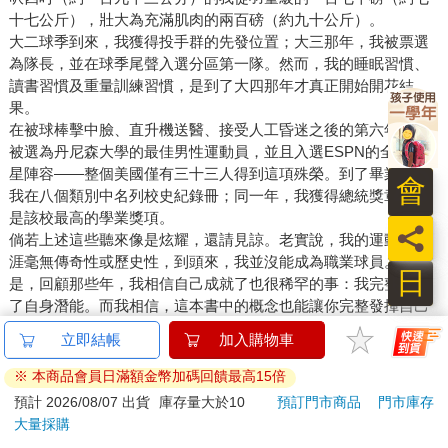
十七公斤），壯大為充滿肌肉的兩百磅（約九十公斤）。
大二球季到來，我獲得投手群的先發位置；大三那年，我被票選
為隊長，並在球季尾聲入選分區第一隊。然而，我的睡眠習慣、
讀書習慣及重量訓練習慣，是到了大四那年才真正開始開花結
果。
在被球棒擊中臉、直升機送醫、接受人工昏迷之後的第六年，我
被選為丹尼森大學的最佳男性運動員，並且入選ESPN的全美明
星陣容——整個美國僅有三十三人得到這項殊榮。到了畢業時，
會
我在八個類別中名列校史紀錄冊；同一年，我獲得總統獎章，這
是該校最高的學業獎項。
員
倘若上述這些聽來像是炫耀，還請見諒。老實說，我的運動員生
涯毫無傳奇性或歷史性，到頭來，我並沒能成為職業球員。但
日
是，回顧那些年，我相信自己成就了也很稀罕的事：我完整發揮
了自身潛能。而我相信，這本書中的概念也能讓你完整發揮自己
的潛能。
立即結帳
加入購物車
我們在人生中都會面臨挑戰。那次嚴重的傷勢是我的挑戰之一，
而那份經驗也教了我至關重要的一課：只要你願意堅持多年，起
※ 本商品會員日滿額金幣加碼回饋最高15倍
初看似微不足道的改變終將像以複利計算一樣利滾利，滾出非比
預計 2026/08/07 出貨
庫存量大於10
預訂門市商品
門市庫存
尋常的結果。過程中會有挫折，但長久下來，生命的品質往往取
大量採購
決於習慣的品質。習慣不變，結果就不會變；而一旦有了更好的