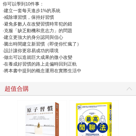
起中的韓國翻譯文學，今年療癒系當道：帶著奇幻色彩的
你可以學到10件事：
《歡迎光臨夢境百貨》、正視人與人之間溫暖情感的年底黑
‧建立一套每天進步1%的系統
馬《不便利的便利店》，皆是備受大眾讀者喜愛的翻譯文學
‧戒除壞習慣，保持好習慣
作品。 正能量！「讓自己活得更好」為年度重要課題 今年
‧避免多數人在改變習慣時常犯的錯
‧克服「缺乏動機和意志力」的問題
心理勵志暢銷書反映出讀者心內正能量增長！和金石堂愛書
‧建立更強大的身分認同與信心
大使愛瑞克一同發掘自己的《內在原力》、從岸見一郎文字
‧騰出時間建立新習慣（即使你忙瘋了）
中獲得阿德勒《被討厭的勇氣》、向志玲姐姐學習《剛剛好
‧設計讓你更容易成功的環境
的優雅》、或是跟著《蛤蟆先生去看心理師》面對心中迷
‧做出可以造就巨大成果的微小改變
障。這幾本高居在年度TOP20暢銷書排行上的讀物，在在反
‧在養成好習慣的路上走偏時回到正軌
映挺過疫情後，讀者對人生採取更正向積極的思考、以及行
‧將本書中提到的概念運用在實際生活中
動的能量。 全球經濟下行理財投資轉回財商（FQ）養成 由
於股市震盪加上通膨，金石堂年度TOP20暢銷書中，操作型
超值合購
的投資工具書略顯退燒，轉由強調「穩健投資」的新書《給
存股新手的財富翻滾筆記》登上第六名。大多數的讀者選擇
關注回自身財務觀念力：致力推動大眾財商教育的吳淡如
《人生實用商學院》系列作、注重建立自身進步系統的《原
子習慣》，讀者從學生、上班族、到退休樂齡都有，廣受國
人喜愛與好評，穩入年度TOP20暢銷書與作家排行榜。 動畫