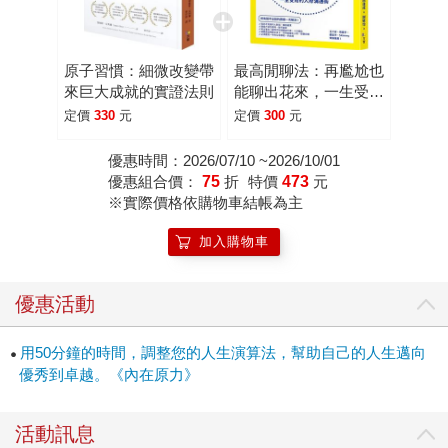
化與YouTuber跨界助攻帶動漫畫圖書齊竄紅 即使不是動漫
迷，今年一定還是常聽到《SPY×FAMILY間諜家家酒》這名
字。這部由遠藤達哉創作的漫畫紅到出圈，改編動畫一登上
原子習慣：細微改變帶
最高閒聊法：再尷尬也
Netflix便迅速搶佔熱門節目榜，帶動原著漫畫熱銷。不僅是動
來巨大成就的實證法則
能聊出花來，一生受用
畫，影音平台上的說書人也幫了大忙！出版數十年、散發神
的人際溝通術
定價
330
元
定價
300
元
秘氛圍的《世界最神奇的24堂課》和《我所看見的未來》，
藉由知名的YouTuber「老高與小茉」介紹，激發數百萬閱聽
優惠時間：2026/07/10 ~2026/10/01
者強烈的好奇心，在網路上與親友群組中瘋傳討論。為今年
優惠組合價：
75
折
特價
473
元
※實際價格依購物車結帳為主
TOP20暢銷書與作家排行榜帶來令人驚豔的話題亮點！ 金石
堂年度大賞20日登場十大影響力好書珍藏套書預購中 回望
加入購物車
2022年度出版風貌，金石堂第38屆年度風雲人物暨十大影響
力好書年度大賞，將於12月20日登場，屆時公布今年「金石
優惠活動
堂作家風雲人物」、「金石堂出版風雲人物」、「金石堂星
勢力作家」以及「金石堂十大影響力好書」等重要獎項。邀
用50分鐘的時間，調整您的人生演算法，幫助自己的人生邁向
集多位知名作家與出版社與會，實是圖書出版人的年末壓軸
優秀到卓越。《內在原力》
盛事。 新年度欣逢金石堂40周年，限量推出「十大影響力好
書珍藏套書」，即日起開放門市與網路預購，原價4,590元，
珍藏價3,400元，加贈十大影響力好書推薦卡和金石堂40周年
活動訊息