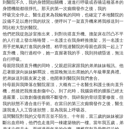
到醫院不久，我的身體開始關機，連進行呼吸或吞嚥這種基本的
身體機能都很掙扎。那天的第一次癲癇發作之後，我的
呼吸完全停止。醫生趕來為我輸氧的同時，也確定了本地醫院的
設備不足以應付我的狀況，便呼叫了一架直升機來將我移送到一
間比較大型的醫院。
他們把我從急診室推出來，到對街搭直升機。擔架床在凹凸不平
的人行道上發出咯咯聲，一名護士在我身畔推擔架，另一名護士
用手把氧氣打進我的身體。稍早抵達醫院的母親也跟我一起上了
直升機，飛行過程中，她一直握著我的手，我則持續昏迷，無法
自行呼吸。
母親陪我搭直升機的同時，父親趕回家跟我的弟弟妹妹報訊。他
忍著眼淚向妹妹解釋說，他當晚無法出席她的八年級畢業典禮。
把弟妹送到親友家之後，他開車到醫院與我們會合。
待母親與我降落在醫院屋頂，大概有二十名醫生和護士衝向直升
機，然後把我推進創傷中心。到了此時，我腦袋裡的腫脹已經太
過嚴重，以致創傷後癲癇不斷發作。我碎裂的骨頭需要修復，但
我的狀態不適合進行手術。在當日的第三次癲癇發作之後，醫生
讓我進入人工昏迷狀態，並為我裝上呼吸器。
這間醫院對我的父母而言並不陌生。十年前，當三歲的妹妹被診
斷出血癌時，他們也走進同一棟建築物的一樓。當年我五歲，弟
弟才六個月大。而經過兩年半的化療、腰椎穿刺及骨髓切片檢