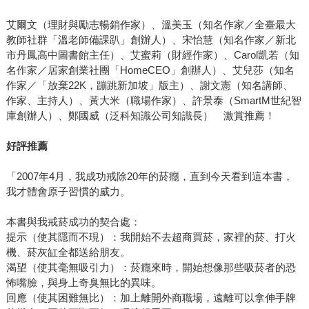
艾爾文（理財與勵志暢銷作家）、溫美玉（知名作家／全臺最大
教師社群「溫老師備課趴」創辦人）、宋怡慧（知名作家／新北
市丹鳳高中圖書館主任）、艾蜜莉（財經作家）、Carol凱若（知
名作家／居家創業社團「HomeCEO」創辦人）、艾兒莎（知名
作家／「放棄22K，蹦跳新加坡」版主）、謝文憲（知名講師、
作家、主持人）、黃大米（職場作家）、許景泰（SmartM世紀智
庫創辦人）、鄭國威（泛科知識公司知識長） 激賞推薦！
好評推薦
「2007年4月，我成功戒除20年的菸癮，直到今天看到這本書，
我才體會原子習慣的威力。
本書與我戒菸成功的契合處：
提示（使其隱而不現）：我開始不去超商買菸，家裡的菸、打火
機、菸灰缸全都送給朋友。
渴望（使其毫無吸引力）：菸癮來時，開始想像那些吸菸者的恐
怖嘴臉，與身上奇臭無比的異味。
回應（使其困難無比）：加上離開外商職場，遠離可以拿伸手牌