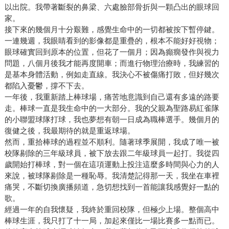
以出院。我帶著斷裂的鼻梁、六處臉部骨折與一顆凸出的眼球回
家。
接下來的幾個月十分艱難，感覺生命中的一切都被按下暫停鍵。
一連幾週，我眼睛看到的影像都是重疊的，根本不能好好視物；
眼球確實回到原本的位置，但花了一個月；因為癲癇發作與視力
問題，八個月後我才能再度開車；而進行物理治療時，我練習的
是基本身體活動，例如走直線。我決心不被傷痛打敗，但好幾次
都陷入憂鬱，撐不下去。
一年後，我重新踏上棒球場，痛苦地意識到自己還有多遠的路要
走。棒球一直是我生命中的一大部分。我的父親為聖路易紅雀隊
的小聯盟球隊打球，我也夢想有朝一日成為職棒選手。幾個月的
復健之後，我最期待的就是重返球場。
然而，重拾棒球的過程並不順利。隨著球季展開，我成了唯一被
校隊剔除的三年級球員，被下放去跟二年級球員一起打。我從四
歲開始打棒球，對一個在這項運動上投注這麼多時間與心力的人
來說，被球隊剔除是一種恥辱。我清楚記得那一天，我坐在車裡
痛哭，不斷切換廣播頻道，急切想找到一首能讓我感覺好一點的
歌。
經過一年的自我懷疑，我終於重回校隊，但極少上場。整個高中
棒球生涯，我只打了十一局，加起來僅比一場比賽多一點而已。