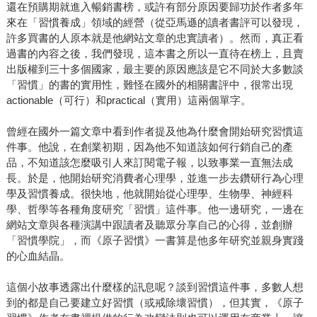
還在預購期就進入暢銷書榜，或許有部分原因要歸功於作者多年
來在「習慣養成」領域的經營（從亞馬遜的讀者書評可以發現，
許多買書的人原本就是他網站文章的忠實讀者）。然而，真正看
過書的內容之後，我們發現，這本書之所以一直待在榜上，且賣
出版權到三十多個國家，最主要的原因應該是它不同於大多數談
「習慣」的書的實用性，難怪在國外的相關書評中，很常出現
actionable（可行）和practical（實用）這兩個單字。
曾經在國外一篇文章中看到作者提及他為什麼會開始研究習慣這
件事。他說，在創業初期，因為他不知道該如何行銷自己的產
品，不知道該怎麼吸引人來訂閱電子報，以致事業一直無法成
長。於是，他開始研究消費者心理學，並進一步去鑽研行為心理
學及習慣養成。很快地，他就開始從心理學、生物學、神經科
學、哲學等各種角度研究「習慣」這件事。他一邊研究，一邊在
網站文章與各種演講中跟讀者及聽眾分享自己的心得，並創辦
「習慣學院」，而《原子習慣》一書算是他多年研究並親身實踐
的心血結晶。
這個小故事透露出什麼樣的訊息呢？談到習慣這件事，多數人想
到的都是自己要建立好習慣（或戒除壞習慣），但其實，《原子