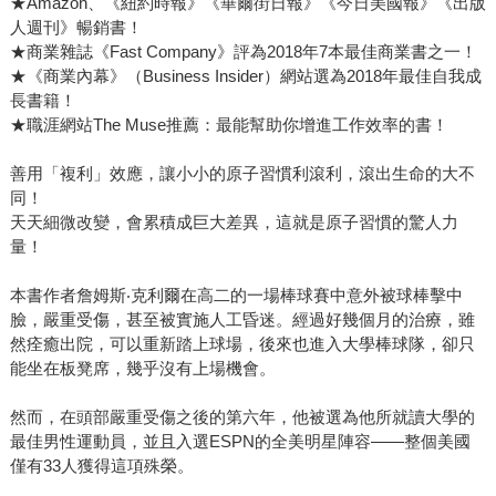
★Amazon、《紐約時報》《華爾街日報》《今日美國報》《出版
人週刊》暢銷書！
★商業雜誌《Fast Company》評為2018年7本最佳商業書之一！
★《商業內幕》（Business Insider）網站選為2018年最佳自我成
長書籍！
★職涯網站The Muse推薦：最能幫助你增進工作效率的書！
善用「複利」效應，讓小小的原子習慣利滾利，滾出生命的大不
同！
天天細微改變，會累積成巨大差異，這就是原子習慣的驚人力
量！
本書作者詹姆斯‧克利爾在高二的一場棒球賽中意外被球棒擊中
臉，嚴重受傷，甚至被實施人工昏迷。經過好幾個月的治療，雖
然痊癒出院，可以重新踏上球場，後來也進入大學棒球隊，卻只
能坐在板凳席，幾乎沒有上場機會。
然而，在頭部嚴重受傷之後的第六年，他被選為他所就讀大學的
最佳男性運動員，並且入選ESPN的全美明星陣容——整個美國
僅有33人獲得這項殊榮。