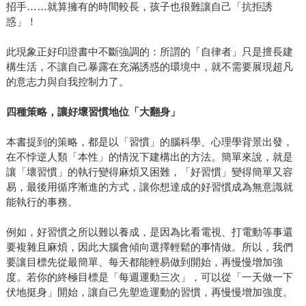
招手……就算擁有的時間較長，孩子也很難讓自己「抗拒誘
惑」！
此現象正好印證書中不斷強調的：所謂的「自律者」只是擅長建
構生活，不讓自己暴露在充滿誘惑的環境中，就不需要展現超凡
的意志力與自我控制力了。
四種策略，讓好壞習慣地位「大翻身」
本書提到的策略，都是以「習慣」的腦科學、心理學背景出發，
在不悖逆人類「本性」的情況下建構出的方法。簡單來說，就是
讓「壞習慣」的執行變得麻煩又困難，「好習慣」變得簡單又容
易，最後用循序漸進的方式，讓你想達成的好習慣成為無意識就
能執行的事務。
例如，好習慣之所以難以養成，是因為比看電視、打電動等事還
要複雜且麻煩，因此大腦會傾向選擇輕鬆的事情做。所以，我們
要讓目標先從最簡單、每天都能輕易做到開始，再慢慢增加強
度。若你的終極目標是「每週運動三次」，可以從「一天做一下
伏地挺身」開始，讓自己先塑造運動的習慣，再慢慢增加強度。