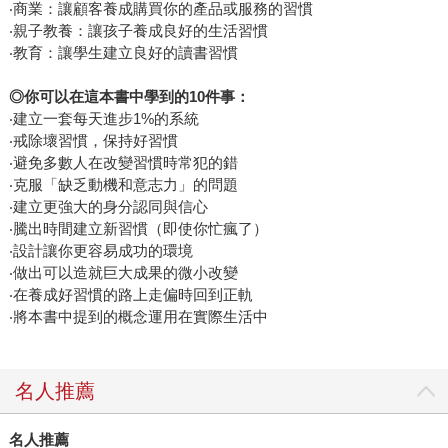
‧商業：讓顧客養成購買你的產品或服務的習慣
‧親子教養：讓孩子養成良好的生活習慣
‧教育：讓學生建立良好的讀書習慣
◎
你可以在這本書中學到的
10
件事：
‧建立一套每天進步1%的系統
‧戒除壞習慣，保持好習慣
‧避免多數人在改變習慣時常犯的錯
‧克服「缺乏動機和意志力」的問題
‧建立更強大的身分認同與信心
‧騰出時間建立新習慣（即使你忙瘋了）
‧設計讓你更容易成功的環境
‧做出可以造就巨大成果的微小改變
‧在養成好習慣的路上走偏時回到正軌
‧將本書中提到的概念運用在實際生活中
名人推薦
名人推薦