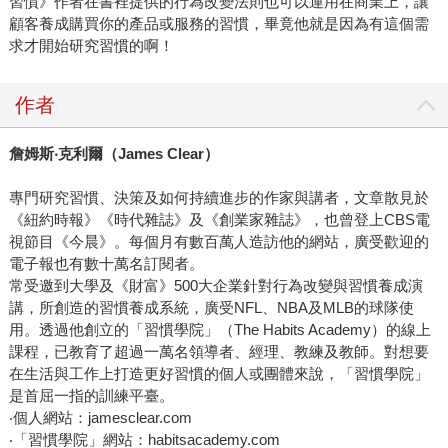
習慣》作者在書裡提供的行為改變法則也可以運用在商業上，讓
顧客養成購買你的產品或服務的習慣，畢竟他就是因為有這個需
求才開始研究習慣的啊！
作者
詹姆斯
‧
克利爾（
James Clear
）
專門研究習慣、決策及如何持續進步的作家與講者，文章散見於
《紐約時報》《時代雜誌》及《創業家雜誌》，也曾登上CBS電
視節目《今晨》。每個月有數百萬人造訪他的網站，廣受歡迎的
電子報也有數十萬名訂閱者。
常受邀到大學及《財富》500大企業針對行為改變與習慣養成演
講，所創造的習慣養成系統，廣受NFL、NBA及MLB的球隊使
用。透過他創立的「習慣學院」（The Habits Academy）的線上
課程，已教育了超過一萬名領導者、經理、教練及教師。對想要
在生活與工作上打造更好習慣的個人或團體來說，「習慣學院」
是首屈一指的訓練平臺。
‧個人網站：jamesclear.com
‧「習慣學院」網站：habitsacademy.com