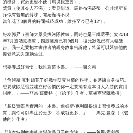
的機會，買菸更顯不便（環境很重要）。
獎賞（使其令人不滿）：看見街道、馬路布滿菸蒂，公共場所充
斥似有若無的菸味，開始顯得不悅。
當年花了3個月的時間戒菸成功，維持至今已有12年。
好友郭昇（臺師大景美拔河隊教練，同時也是三鐵選手）於2018
年7月遭酒駕撞擊，四肢癱瘓已有9個月，復元狀況已有大幅進
步。我一定要把本書作者的親身故事告訴他，希望可以延續他的
復健意志與運動生涯。
想要養成好習慣，我推薦這本書。」——謝文憲
「詹姆斯‧克利爾花了好幾年研究習慣的科學，並磨練自身技巧。
想要破除惡習並建立好習慣的你一定要擁有這本引人入勝的實用
指南。」——亞當‧葛蘭特（《給予》作者，華頓商學院教授）
「超級實際且實用的一本書。詹姆斯‧克利爾提煉出習慣養成的本
質，讓你可以專注於更少，卻成就更多。」——馬克‧曼森（《管
他的》作者）
「這本特別的書能改變你過日子的方法。」——萊恩‧霍利得