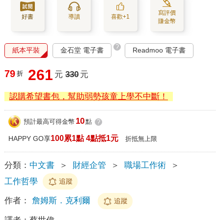
寫評價
好書
導讀
喜歡+1
賺金幣
?
紙本平裝
金石堂 電子書
Readmoo 電子書
261
79
折
元
330
元
認購希望書包，幫助弱勢孩童上學不中斷！
10
預計最高可得金幣
點
?
100累1點 4點抵1元
HAPPY GO享
折抵無上限
分類：
中文書
＞
財經企管
＞
職場工作術
＞
工作哲學
追蹤
作者：
詹姆斯．克利爾
追蹤