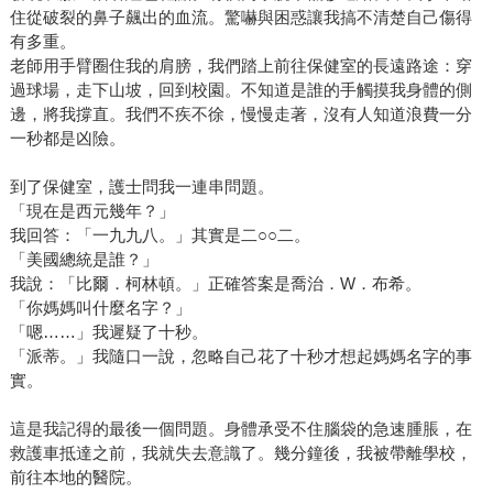
住從破裂的鼻子飆出的血流。驚嚇與困惑讓我搞不清楚自己傷得
有多重。
老師用手臂圈住我的肩膀，我們踏上前往保健室的長遠路途：穿
過球場，走下山坡，回到校園。不知道是誰的手觸摸我身體的側
邊，將我撐直。我們不疾不徐，慢慢走著，沒有人知道浪費一分
一秒都是凶險。
到了保健室，護士問我一連串問題。
「現在是西元幾年？」
我回答：「一九九八。」其實是二○○二。
「美國總統是誰？」
我說：「比爾．柯林頓。」正確答案是喬治．W．布希。
「你媽媽叫什麼名字？」
「嗯……」我遲疑了十秒。
「派蒂。」我隨口一說，忽略自己花了十秒才想起媽媽名字的事
實。
這是我記得的最後一個問題。身體承受不住腦袋的急速腫脹，在
救護車抵達之前，我就失去意識了。幾分鐘後，我被帶離學校，
前往本地的醫院。