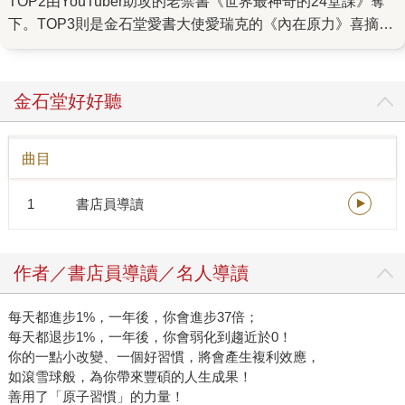
TOP2由YouTuber助攻的老禁書《世界最神奇的24堂課》奪
下。TOP3則是金石堂愛書大使愛瑞克的《內在原力》喜摘
銅。 首見！年度暢銷作家前三名都是孩子們的愛 小朋友也
掀起作家追星瘋！今年首見，暢銷作家排行榜皆由童書漫畫
作者包辦前三名：以《如果歷史是一群喵》系列奪得暢銷作
金石堂好好聽
者第一的肥志、新一代兒童界天王「屁屁偵探」系列作者
Troll、寫出《神奇柑仔店》、《妖怪出租》等暢銷兒童小說
曲目
作家廣嶋玲子，皆是從2021年至今長銷不墜的暢銷常客。 從
「被迫學習」變成「主動想學」 現代臺灣父母最在意的，是
1
書店員導讀
孩子在閱讀學習上的興趣和熱情！金石堂暢銷榜上也可觀察
到，童書圖像和文本面貌更加多元──療癒、推理、情緒、奇
幻、志怪、歷史故事、自然科普……等，多樣元素的童書百
作者／書店員導讀／名人導讀
花齊放。幽默有趣又不俗套的故事，將知識巧妙融入其中，
讓孩子主動向父母喊著：「我想看那本書！」 慰藉人心！療
每天都進步1%，一年後，你會進步37倍；
癒系與愛情故事當道 害怕被傳染、關在房門內的鬱悶，對疫
每天都退步1%，一年後，你會弱化到趨近於0！
情的種種焦慮與不穩定感，文學成了臺灣讀者跳脫現實紛擾
你的一點小改變、一個好習慣，將會產生複利效應，
的出口。投入文字的另一端，華文作家晨羽、黃山料、九把
如滾雪球般，為你帶來豐碩的人生成果！
刀的愛情小說內，青澀愛戀與悸動，讓心再次怦然跳動；崛
善用了「原子習慣」的力量！