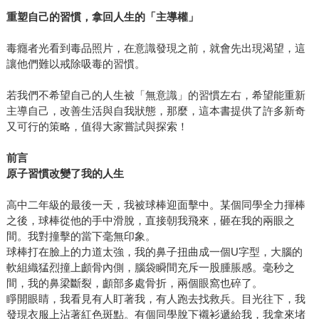
重塑自己的習慣，拿回人生的「主導權」
毒癮者光看到毒品照片，在意識發現之前，就會先出現渴望，這
讓他們難以戒除吸毒的習慣。
若我們不希望自己的人生被「無意識」的習慣左右，希望能重新
主導自己，改善生活與自我狀態，那麼，這本書提供了許多新奇
又可行的策略，值得大家嘗試與探索！
前言
原子習慣改變了我的人生
高中二年級的最後一天，我被球棒迎面擊中。某個同學全力揮棒
之後，球棒從他的手中滑脫，直接朝我飛來，砸在我的兩眼之
間。我對撞擊的當下毫無印象。
球棒打在臉上的力道太強，我的鼻子扭曲成一個U字型，大腦的
軟組織猛烈撞上顱骨內側，腦袋瞬間充斥一股腫脹感。毫秒之
間，我的鼻梁斷裂，顱部多處骨折，兩個眼窩也碎了。
睜開眼睛，我看見有人盯著我，有人跑去找救兵。目光往下，我
發現衣服上沾著紅色斑點。有個同學脫下襯衫遞給我，我拿來堵