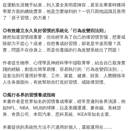
從運動生涯幾乎結束，到入選全美明星陣容，甚至在畢業時獲得
學業方面的總統獎章，他是怎麼做到的？一切只因他認識且善用
了「原子習慣」的力量！
◎
有效建立永久良好習慣的系統化「行為改變四法則」
雖然知道習慣很重要，但你經常為了自己的壞習慣苦惱，想要戒
除卻力不從心？或者，你想養成好習慣，卻老是半途而廢？其
實，問題不在你身上，而是你遵循的行為改變系統出了問題！
作者從生物學、心理學及神經科學中擷取菁華，結合自己親身實
踐的經驗，創造出簡單易懂、容易執行的「行為改變四法則」。
這套法則可運用於學業、工作、家庭、健康、財富、人際關係等
人生各個面向，有效幫助你打造好習慣、戒除壞習慣。
◎
風行各界的習慣養成指南
本書作者是世界知名的習慣養成專家，經常受邀到各界演講，例
如NFL、NBA、MLB的球隊，以及美國運通、麥肯錫、美林證
券、奇異公司、本田汽車、思科系統、IKEA等知名企業。
本書提供的系統性方法不只適用於個人，還能運用在……