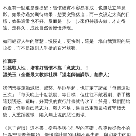
不過有一點還是要提醒：習慣確實不容易養成，也無法立竿見
影。如果你過於期待結果，想要突飛猛進，而一次設定太高的目
標，效果通常也不好。反而是一步一步來但持續去做，才走得
遠、走得久，成效自然會慢慢浮現。
如同經營人生的智慧，慢慢走，更快到，這是一場自我實現的馬
拉松，而不是跟別人爭搶的百米競賽。
推薦序
別挑戰人性，培養好習慣不靠「意志力」！
溫美玉（全臺最大教師社群「溫老師備課趴」創辦人）
我們想要運動減肥、戒菸、早睡早起，也訂定了諸如「每週運動
三次」「每天晚上十點就寢」等目標，但往往不敵看劇、滑手機
這類誘惑。這時，好習慣的實行計畫就告吹了！於是，我們開始
自責，怪罪自己意志力、毅力不足，逼自己重新嚴格遵守幾天
後，又重蹈覆轍，陷入無止境的惡性循環。
《原子習慣》這本書，從科學與心理學的基礎，教導你從微小的
行為∕想法改善開始，慢慢讓計畫的目標不再失敗。與印象中的勵