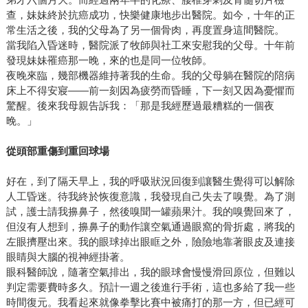
查，妹妹終於抗癌成功，快樂健康地步出醫院。如今，十年的正
常生活之後，我的父母為了另一個骨肉，再度置身這間醫院。
當我陷入昏迷時，醫院派了牧師與社工來安慰我的父母。十年前
發現妹妹罹癌那一晚，來的也是同一位牧師。
夜晚來臨，幾部機器維持著我的生命。我的父母躺在醫院的陪病
床上不得安寢——前一刻因為疲勞而昏睡，下一刻又因為憂懼而
驚醒。後來我母親告訴我：「那是我經歷過最糟糕的一個夜
晚。」
從頭部重傷到重回球場
好在，到了隔天早上，我的呼吸狀況回復到讓醫生覺得可以解除
人工昏迷。待我終於恢復意識，我發現自己失去了嗅覺。為了測
試，護士請我擤鼻子，然後嗅聞一罐蘋果汁。我的嗅覺回來了，
但沒有人想到，擤鼻子的動作讓空氣通過眼窩的骨折處，將我的
左眼擠壓出來。我的眼球掉出眼眶之外，險險地靠著眼皮及連接
眼睛與大腦的視神經掛著。
眼科醫師說，隨著空氣排出，我的眼球會慢慢滑回原位，但難以
判定需要費時多久。預計一週之後進行手術，這也多給了我一些
時間復元。我看起來就像拳擊比賽中被痛打的那一方，但已經可