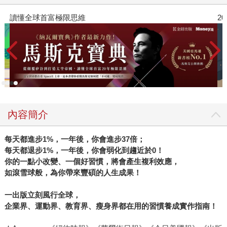
紀念提袋以及書籤，喜愛閱讀的朋友們千萬別錯過！ 金石堂
網路「2022年度暢銷排行榜」與「十大影響力好書珍藏套
2026年8月金石堂強力推薦
書」預購：
https://www.kingstone.com.tw/events/kingstoneaward/ 統計
期間：2021/12/1～2022/11/30 【金石堂書店2022年度暢銷
排行榜&暢銷作家榜TOP20】 （下方書單非依榜單順序排
列）
內容簡介
每天都進步
1%
，一年後，你會進步
37
倍；
每天都退步
1%
，一年後，你會弱化到趨近於
0
！
你的一點小改變、一個好習慣，將會產生複利效應，
如滾雪球般，為你帶來豐碩的人生成果！
一出版立刻風行全球，
企業界、運動界、教育界、瘦身界都在用的習慣養成實作指南！