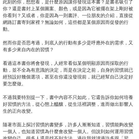
此刻的你，想想看，是什麼原因讓你發現這本書？是書名吸引了
你？還是書封上某個圖案、顏色，或是因為它被擺在架上剛好被
你看到？又或者，你是因為一則書評、一位朋友的介紹，直接從
網路訂書寄到家裡？無論如何，這些都是某個原因而促發的行
動。
然而你是否思考過，到底人的行動有多少是呼應外在的需求，又
有多少來自內在的習慣？
看過這本書你將會發現，人經常看似某個明顯原因而採取的行
動，並不全為有意識的決定，而是在決定之前，自身的習慣就已
經預設好幾個選項，甚至在你還沒發現前，就已經幫自己決定好
要怎麼做。
不過我要特別提一下，書中內容不只如此，它還告訴你如何培養
好習慣的方法，從心態上醞釀，從生活裡調整，進而做出影響人
生的正向改變。
隨著市面上探討習慣的書變多，許多人漸漸知道，習慣能夠改變
一個人，也知道習慣為什麼會改變一個人。但說到如何運用習慣
改變自己，很多人還是找不到方法。過往我就讀過許多跟「習