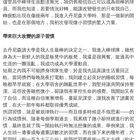
儘管高中棒球生涯黯淡無光，我仍舊相信自己可以成為很棒的球
員。而我也知道，若要情況好轉，能讓改變發生的只有我自己。
轉捩點出現在傷後兩年，我進入丹尼森大學時。那是一個新的開
始，也是在那個地方，我初次發現微小習慣的驚人力量。
帶來巨大改變的原子習慣
去丹尼森讀大學是我人生最棒的決定之一。我進入棒球隊，雖然
身為大一新鮮人的我是板凳中的板凳，我還是很興奮。挺過高中
生涯的一團混亂，我成功成為大學運動員。
短期之內我不可能躋身球隊先發，於是我先認真讓生活重回正
軌。當同儕們每晚熬夜打電動，我則建立起良好的睡眠習慣，每
晚都早早就寢；在大學宿舍的雜亂世界中，我堅持讓房間保持整
潔。這些改善雖然微小，卻讓我有掌控生命的感覺。我開始又有
了自信，而這種自信漸漸增長，蔓延至課堂，讓我改善了讀書習
慣，在大一那年每科都取得優秀成績。
所謂習慣，就是被規律執行——而且很多時候是不假思索——的
行為或慣例。隨著每個學期過去，我累積了微小卻持續進行的習
慣，最終造就了我一開始執行時無法想像的成果。舉例來說，我
人生頭一遭養成每週重訓數次的習慣，而在接下來的幾年裡，六
呎四吋（約一百九十三公分）的我從羽量級的一百七十磅（約七