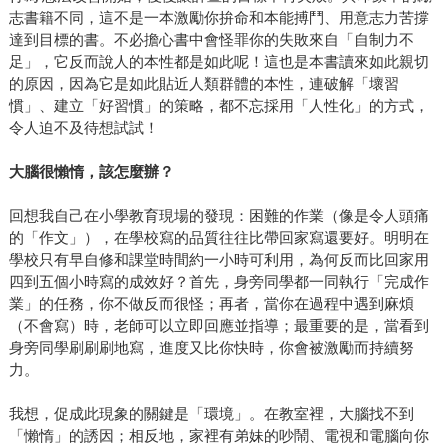
志書籍不同，這不是一本激勵你拚命和本能搏鬥、用意志力苦撐
達到目標的書。不必擔心書中會怪罪你的失敗來自「自制力不
足」，它反而說人的本性都是如此呢！這也是本書讀來如此親切
的原因，因為它是如此貼近人類群體的本性，連破解「壞習
慣」、建立「好習慣」的策略，都不忘採用「人性化」的方式，
令人迫不及待想試試！
大腦很懶惰，該怎麼辦？
回想我自己在小學教育現場的發現：困難的作業（像是令人頭痛
的「作文」），在學校寫的品質往往比帶回家寫還要好。明明在
學校只有早自修和課堂時間約一小時可利用，為何反而比回家用
四到五個小時寫的成效好？首先，身旁同學都一同執行「完成作
業」的任務，你不做反而很怪；再者，當你在過程中遇到麻煩
（不會寫）時，老師可以立即回應並指導；最重要的是，當看到
身旁同學刷刷刷地寫，進度又比你快時，你會被激勵而持續努
力。
我想，促成此現象的關鍵是「環境」。在教室裡，大腦找不到
「懶惰」的誘因；相反地，家裡有弟妹的吵鬧、電視和電腦向你