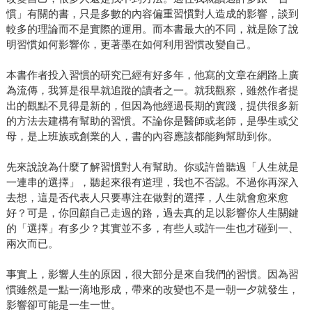
慣」有關的書，只是多數的內容偏重習慣對人造成的影響，談到
較多的理論而不是實際的運用。而本書最大的不同，就是除了說
明習慣如何影響你，更著墨在如何利用習慣改變自己。
本書作者投入習慣的研究已經有好多年，他寫的文章在網路上廣
為流傳，我算是很早就追蹤的讀者之一。就我觀察，雖然作者提
出的觀點不見得是新的，但因為他經過長期的實踐，提供很多新
的方法去建構有幫助的習慣。不論你是醫師或老師，是學生或父
母，是上班族或創業的人，書的內容應該都能夠幫助到你。
先來說說為什麼了解習慣對人有幫助。你或許曾聽過「人生就是
一連串的選擇」，聽起來很有道理，我也不否認。不過你再深入
去想，這是否代表人只要專注在做對的選擇，人生就會愈來愈
好？可是，你回顧自己走過的路，過去真的足以影響你人生關鍵
的「選擇」有多少？其實並不多，有些人或許一生也才碰到一、
兩次而已。
事實上，影響人生的原因，很大部分是來自我們的習慣。因為習
慣雖然是一點一滴地形成，帶來的改變也不是一朝一夕就發生，
影響卻可能是一生一世。