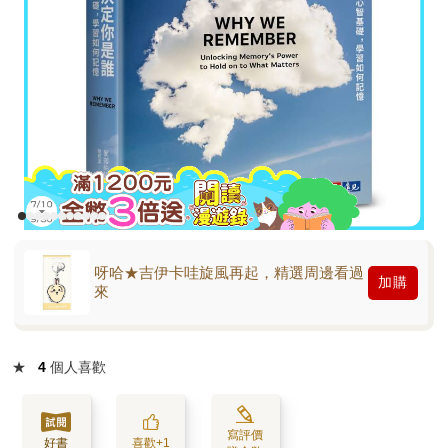
呀哈★吉伊卡哇旋風再起，精選周邊看過
加購
來
★
4
個人喜歡
寫評價
好書
喜歡+1