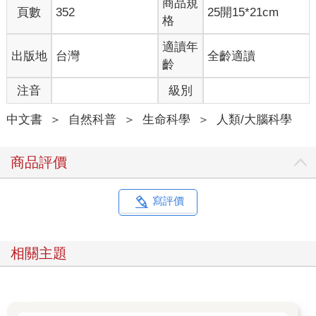
商品規
頁數
352
25開15*21cm
卻與年輕人一樣好，有時甚至更好。隨著年歲漸長，我們依然能
格
夠學習，卻較難專注於想要記住的細節，反倒常常記住無關緊要
的事情。
適讀年
出版地
台灣
全齡適讀
除了年齡之外，讓你覺得自己的前額葉皮質有問題的因素多得不
齡
得了。在現代世界裡，一心多用恐怕是最常見的罪魁禍首。我們
注音
級別
的對話、活動和會議不斷受到簡訊、電話的干擾，而我們本身又
常把注意力分散在好幾個目標上，使得問題更加嚴重。就算是神
中文書
＞
自然科普
＞
生命科學
＞
人類/大腦科學
經科學家也無法免於多工作業——在今天，幾乎每一場學術演講
中，都能發現臺下的科學家（包括我自己）拿出筆記型電腦，時
而聽講、時而回電子郵件。很多人甚至對一心多用的能力很自
商品評價
豪，但同時做兩件事很難不用付出代價。為了達成目標，前額葉
皮質能幫助我們專注在所需的事情上，但如果我們在不同目標間
迅速換來換去，這項美妙的能力就會消失。
寫評價
加州大學舊金山分校神經科學家安卡佛（Melina Uncapher）的團
隊便指出，「媒體多工」（media multitasking）對記憶不利，意
思是在不同媒體的訊息間切換會妨礙記憶，例如一下子看簡訊、
相關主題
一下子看電子郵件。更嚴重的是，習慣重度媒體多工的人，平均
而言前額葉皮質的某些區域會變得較薄。至於額葉的功能失常究
竟是媒體多工的原因或是結果，還需要更多研究才能了解，但不
管如何，這裡傳達出來的訊息相當一致。我的樂團夥伴米勒爾