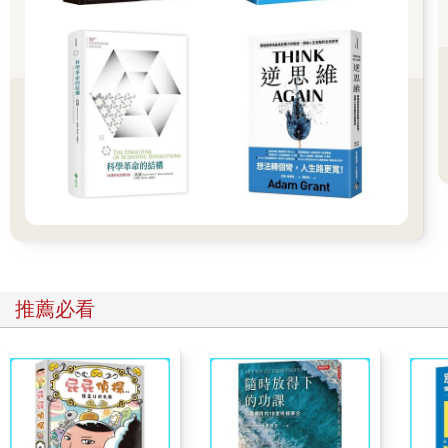
霧奮戰，不用太驚訝。
幸運的是，我們確實可以做一些事來增進前額葉皮質的運作，雖
然那些事可能跟你想的不一樣。你的腦是身體的一部分，所以任
何對身體有幫助的事情，對你的腦都有幫助，進一步也對記憶有
幫助。例如充足的睡眠、適度的運動、健康的飲食，這些事物都
有益於你的生理和心理健康，也有益於你的前額葉皮質。有氧運
動如跑步，能促進腦部化學物質釋放，進而提升神經可塑性，改
善為腦運送氧氣和能量的血管系統，降低發炎並減少罹患腦血管
疾病和糖尿病的可能性。運動也會改善睡眠、降低壓力，而睡眠
不足和壓力過高正是耗盡前額葉資源的兩大元凶。這些因素會一
同作用，影響記憶功能在我們年齡增長時的維持狀況。有一項令
人敬佩的研究，追蹤了多達兩萬九千人的記憶表現，發現那些在
生活方式裡包含上述某些有益因素的人，在十年期間記憶能力的
維持狀況也較佳。
推薦必看