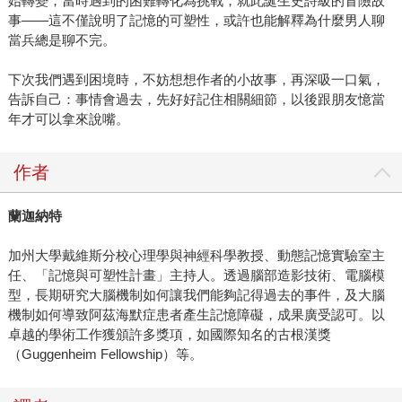
始轉變，當時遇到的困難轉化為挑戰，就此誕生史詩級的冒險故
事——這不僅說明了記憶的可塑性，或許也能解釋為什麼男人聊
當兵總是聊不完。
下次我們遇到困境時，不妨想想作者的小故事，再深吸一口氣，
告訴自己：事情會過去，先好好記住相關細節，以後跟朋友憶當
年才可以拿來說嘴。
作者
蘭迦納特
加州大學戴維斯分校心理學與神經科學教授、動態記憶實驗室主
任、「記憶與可塑性計畫」主持人。透過腦部造影技術、電腦模
型，長期研究大腦機制如何讓我們能夠記得過去的事件，及大腦
機制如何導致阿茲海默症患者產生記憶障礙，成果廣受認可。以
卓越的學術工作獲頒許多獎項，如國際知名的古根漢獎
（Guggenheim Fellowship）等。