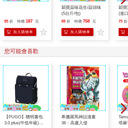
百樂健握原子筆
穎寶蒜味花生/蒜頭味
穎寶
0.5PURE聯名 頂級白
(5台斤/包)
(進
桃(限量)
187
758
85
折
特價
元
89
折
特價
元
75
折
加入購物車
加入購物車
您可能會喜歡
【PUGO】聰明書包
希臘羅馬神話漫畫
Tam
3.0 plus(中低年級)酷
36：高盧入侵
塔麻