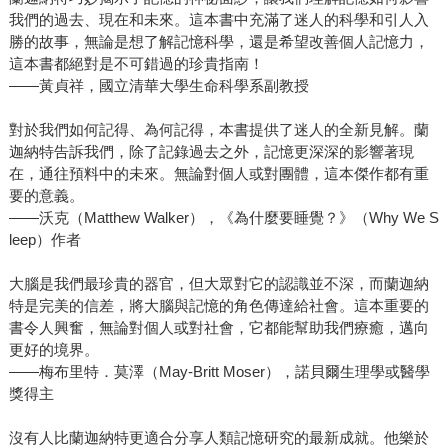
我們的過去、現在和未來。這本書中充滿了迷人的科學和引人入
勝的故事，無論是想了解記憶科學，還是希望改善個人記憶力，
這本書都絕對是不可錯過的珍貴指南！
——黃貞祥，國立清華大學生命科學系副教授
對於我們如何記得、為何記得，本書提供了迷人的全新見解。蘭
迦納特告訴我們，除了記錄過去之外，記憶更深深的影響著現
在，通往預料中的未來。無論對個人或對團體，這本傑作都有重
要的意義。
――沃克（Matthew Walker），《為什麼要睡覺？》（Why We S
leep）作者
大腦是我們最珍貴的器官，但大眾對它的認識並不深，而蘭迦納
特是完美的信差，將大腦與記憶的角色傳達給社會。這本重要的
書令人興奮，無論對個人或對社會，它都能幫助我們療癒，邁向
更好的境界。
――梅布里特．莫澤（May-Britt Moser），諾貝爾生理學或醫學
獎得主
沒有人比蘭迦納特更適合分享人類記憶研究的最新成就。他樂於