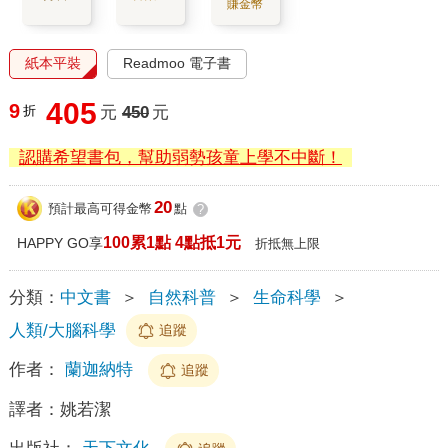
賺金幣
紙本平裝
Readmoo 電子書
405
9
折
元
450
元
認購希望書包，幫助弱勢孩童上學不中斷！
20
預計最高可得金幣
點
?
100累1點 4點抵1元
HAPPY GO享
折抵無上限
分類：
中文書
＞
自然科普
＞
生命科學
＞
人類/大腦科學
追蹤
作者：
蘭迦納特
追蹤
譯者：
姚若潔