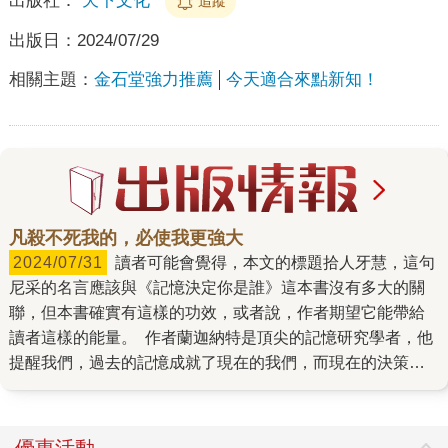
出版社：
天下文化
追蹤
出版日：
2024/07/29
相關主題：
金石堂強力推薦
今天適合來點新知！
凡殺不死我的，必使我更強大
2024/07/31
讀者可能會覺得，本文的標題拾人牙慧，這句
尼采的名言應該與《記憶決定你是誰》這本書沒有多大的關
聯，但本書確實有這樣的功效，或者說，作者期望它能帶給
讀者這樣的能量。 作者蘭迦納特是頂尖的記憶研究學者，他
提醒我們，過去的記憶成就了現在的我們，而現在的決策會
被過去的記憶影響，只要有意識的選擇記憶，主動進行管
理，將對人生將有所助益。 談到記憶，我們可能會想起自己
金魚腦般的記性，並且打從內心羨慕那些學習表現優秀或過
優惠活動