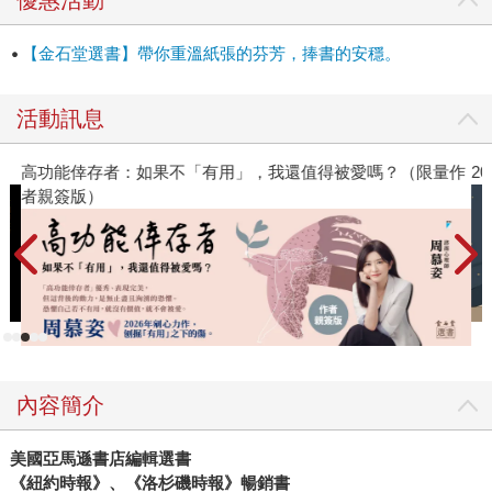
目不忘的人。但蘭迦納特說，我們不可能、也沒必要記住每
一件事，因為遺忘才是人類的天性，不過我們仍然可以利用
【金石堂選書】帶你重溫紙張的芬芳，捧書的安穩。
大腦的機制稍微對抗健忘的宿命，例如學習後進行測驗，幫
助自己學得更快更好，或是善用記憶的可塑性，重新詮釋往
活動訊息
事，讓自己有勇氣邁向新人生。 既然要利用大腦的機制，勢
必得先認識大腦。蘭迦納特以選舉投票做為比喻，說明神經
高功能倖存者：如果不「有用」，我還值得被愛嗎？（限量作
2
元如何形成連結，讓我們得以學習和記憶；他還透露，我們
者親簽版）
其實可以藉由注意力、動機等因素來「操弄選情」，強化正
確的記憶，也可以利用記憶競賽常勝軍的技巧（例如意元集
組和記憶宮殿），讓自己記得更清楚。 蘭迦納特尤其強調情
緒的影響，畢竟我們通常會記得情緒激動的時刻，甚至在回
想的時候一併喚起生理上的感覺，影響當下的想法及決策。
這種心理與生理的交互作用使得我們快樂時容易想起其他的
趣事，悲傷時比較容易想起其他令人難過的事，如果再加上
音樂，效果更是顯著，怪不得五月天有首歌叫〈傷心的人別
內容簡介
聽慢歌〉。反過來說，一旦你能覺察情緒，就能取得行動的
主導權，不被情緒牽著走。 儘管蘭迦納特在書裡分享的大多
美國亞馬遜書店編輯選書
是個人故事，卻很能引起共鳴，最讓我印象深刻的是他與朋
《紐約時報》、《洛杉磯時報》暢銷書