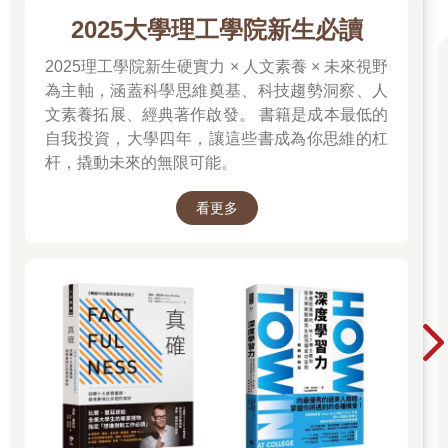
（Earl Miller）是世界頂尖的前額葉皮質專家及麻省理工學院的教
2025大學理工學院新生必讀
授，他經常這樣說：「沒有所謂一心多用；你只是輪流把不同的
事情做得很糟。」
2025理工學院新生硬實力 × 人文素養 × 未來視野
前額葉的功能也會遭到一些健康問題的破壞。例如高血壓和糖尿
為主軸，涵蓋科學思維奠基、科技趨勢洞察、人
病會傷害白質，這是大腦各區域間相互溝通的神經纖維通路。我
文素養拓展、經典著作啟發。 書籍是成本最低的
和同事發現，與年齡相關的白質損傷，似乎會讓前額葉皮質失去
自我投資，大學四年，讓這些書成為你思維的杠
跟大腦其他部分的聯繫——請試著想像這名執行長被單獨鎖在房
杆，撬動未來的無限可能。
間裡，無法使用電話和網路。感染疾病後如果造成腦部的發炎，
也可能導致相似的結果，例如在新冠肺炎流行早期受到感染的
人，注意力和記憶力等執行功能出現衰退，而且前額葉皮質部分
看更多
區域的結構發生改變。一旦前額葉的運作發生改變，就可能導致
「腦霧」（又稱為「長新冠」）——當感染的時間很長，或罹患
慢性疲勞症候群（chronic fatigue syndrome）等與感染相關的病
症時，有機率出現腦霧的症狀。
如果我們生活時忽視自己的身心健康，也可能使前額葉皮質暫時
失能。例如睡眠剝奪可能對前額葉皮質和記憶造成毀滅性的打
擊。酒精也對前額葉皮質帶來負面影響，有些研究顯示這些影響
在大量喝酒後還會持續好幾天。我們在後面的章節將探討，壓力
會破壞前額葉的運作。如果你在充滿壓力的一週工作之後，熬夜
喝酒又不停滑手機看網路新聞，然後發現自己整個週末都在跟腦