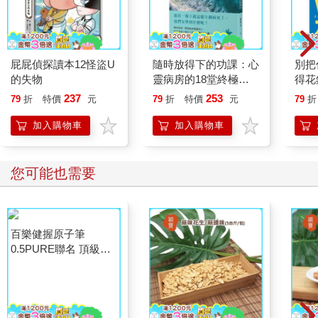
屁屁偵探讀本12怪盜U
隨時放得下的功課：心
別把
的失物
靈病房的18堂終極學
得花
分
—理
237
253
79
折
特價
元
79
折
特價
元
79
折
思維
加入購物車
加入購物車
您可能也需要