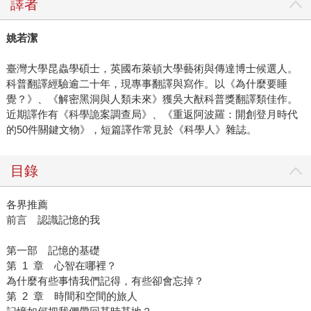
譯者
姚若潔
臺灣大學昆蟲學碩士，英國布萊頓大學藝術與傳達博士候選人。
科普翻譯經驗逾二十年，現專事翻譯與寫作。以《為什麼要睡
覺？》、《解密黑洞與人類未來》獲吳大猷科普獎翻譯類佳作。
近期譯作有《科學詭案調查局》、《重返阿波羅：開創登月時代
的50件關鍵文物》，短篇譯作常見於《科學人》雜誌。
目錄
各界推薦
前言 認識記憶的我
第一部 記憶的基礎
第 1 章 心智在哪裡？
為什麼有些事情我們記得，有些卻會忘掉？
第 2 章 時間和空間的旅人