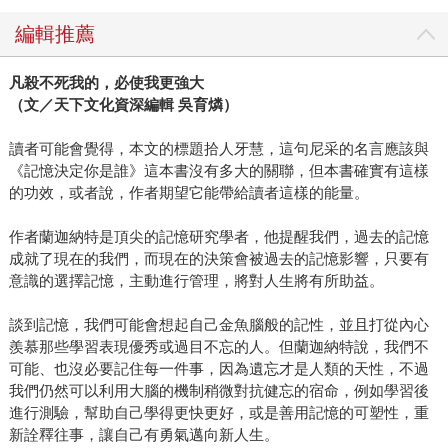
編輯推薦
凡殺不死我的，必使我更強大
（文／天下文化資深編輯 吳育燐）
讀者可能會覺得，本文的標題拾人牙慧，這句尼采的名言應該與
《記憶決定你是誰》這本書沒有多大的關聯，但本書確實有這樣
的功效，或者說，作者期望它能帶給讀者這樣的能量。
作者蘭迦納特是頂尖的記憶研究學者，他提醒我們，過去的記憶
成就了現在的我們，而現在的決策會被過去的記憶影響，只要有
意識的選擇記憶，主動進行管理，將對人生將有所助益。
談到記憶，我們可能會想起自己金魚腦般的記性，並且打從內心
羨慕那些學習表現優秀或過目不忘的人。但蘭迦納特說，我們不
可能、也沒必要記住每一件事，因為遺忘才是人類的天性，不過
我們仍然可以利用大腦的機制稍微對抗健忘的宿命，例如學習後
進行測驗，幫助自己學得更快更好，或是善用記憶的可塑性，重
新詮釋往事，讓自己有勇氣邁向新人生。