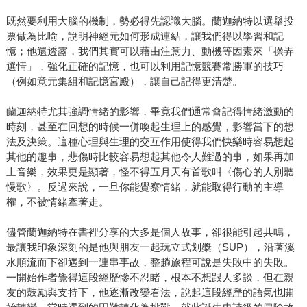
既然要利用大腦的機制，勢必得先認識大腦。蘭迦納特以選舉投
票做為比喻，說明神經元如何形成連結，讓我們得以學習和記
憶；他還透露，我們其實可以藉由注意力、動機等因素來「操弄
選情」，強化正確的記憶，也可以利用記憶競賽常勝軍的技巧
（例如意元集組和記憶宮殿），讓自己記得更清楚。
蘭迦納特尤其強調情緒的影響，畢竟我們通常會記得情緒激動的
時刻，甚至在回想的時候一併喚起生理上的感覺，影響當下的想
法及決策。這種心理與生理的交互作用使得我們快樂時容易想起
其他的趣事，悲傷時比較容易想起其他令人難過的事，如果再加
上音樂，效果更是顯著，怪不得五月天有首歌叫〈傷心的人別聽
慢歌〉。反過來說，一旦你能覺察情緒，就能取得行動的主導
權，不被情緒牽著走。
儘管蘭迦納特在書裡分享的大多是個人故事，卻很能引起共鳴，
最讓我印象深刻的是他與朋友一起玩立式划槳（SUP），沿著溪
水順流而下卻遇到一連串事故，整趟旅程可說是失敗中的失敗。
一開始作者覺得這段經歷慘不忍睹，根本不想跟人多談，但在親
友的鼓勵與支持下，他逐漸改變看法，說起這段經歷的語氣也開