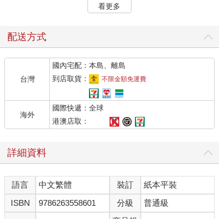
師，他一向以頭腦清晰自豪，現在卻難以專注，一直忘東忘西。
看更多
儘管從磁振造影看不出明顯的腦部損傷，但他的認知卻不比前額
葉皮質受損的人好上多少。他和醫生都沒想到，這些認知問題可
能與他剛經歷一場離婚，以及幾十年來第一次獨居的情況有關。
配送方式
前額葉皮質是腦部最晚成熟的區域之一，在整個青春期會持續調
整與其他腦區的聯繫。兒童雖然學習很快，卻不擅長專注在應該
國內宅配：本島、離島
專注的事物上，因為容易分心。這對於有ADHD（注意力缺失／
過動障礙症）的兒童更是嚴重，他們在學校表現不佳並不是因為
到店取貨：
台灣
不限金額免運費
缺乏理解力，而是因為在教室裡難以集中注意力、培養有效的學
習習慣，以及利用可以應付考試的策略。有大量證據顯示，
國際快遞：全球
ADHD與前額葉皮質的異常活動有關。
海外
前額葉皮質也是我們進入老年時，首先開始衰退的區域之一，我
港澳店取：
們因此覺得自己變得比較健忘。幸好，對多數年長的人來說，形
成記憶的能力不會有問題，倒是專注力的改變會影響我們記憶事
詳細資料
件的方式。舉例來說，你可能記不住你在表妹婚禮上遇到的某個
人叫什麼名字，卻可以記得你們會面時各式各樣的其他資訊，諸
如他臉上有雀斑，戴著鮮黃色的領結，或不停說著他最近到田納
語言
中文繁體
裝訂
紙本平裝
西州那許維爾（Nashville）的事。
隨著年齡變長，我們想起瑣事卻想不起重要事情的傾向也會提
ISBN
9786263558601
分級
普通級
高。已經有無數研究顯示，在必須專心、忽視干擾的情況下記憶
時，年長者表現得比年輕人要差，然而他們記得干擾訊息的能力