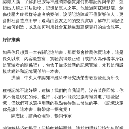
認識大腦，了解多巴胺等神經調節物質如何影響記憶與學習，並
指出人類是群居動物，記憶是眾人之事。他透過阿茲海默症、創
傷後壓力症候群等患者的案例，說明記憶障礙不僅影響個人，更
會對社會造成衝擊；還藉由親友之間的交流實驗，解釋共同記憶
是如何創造，以及如何利用社會互動重新建構更好的生命敘事。
好評推薦
如果你只想買一本有關記憶的書，那麼我會推薦你買這本，這是
長久以來，內容最豐富，實驗寫得最正確（或許因為作者本身就
是實驗者的關係吧），包含了最多最新的記憶實驗，尤其是預設
模式網路和記憶關係的一本書。
——洪蘭，中央大學認知神經科學研究所榮譽教授暨創所所長
種種記憶不論好壞，建構了我們的自我認同。沒有某段回憶，你
就不會是現在的你。也許，我們不能決定腦海裡裝進了哪些記
憶，但我們可以選擇用新的觀點看待過去發生的事。《記憶決定
你是誰》這本書，將帶你一探究竟！
——陳志恆，諮商心理師、暢銷作家
蘭迦納特巧妙揭示了記憶的神祕面紗，讓我們理解記憶如何影響