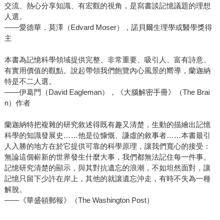
交流、熱心分享知識、有宏觀的視角，是寫書談記憶議題的理想
人選。
――愛德華．莫澤（Edvard Moser），諾貝爾生理學或醫學獎得
主
本書為記憶科學領域提供完整、非常重要、吸引人、富有詩意、
有實用價值的觀點。說起帶領我們飽覽內心風景的嚮導，蘭迦納
特是不二人選。
――伊葛門（David Eagleman），《大腦解密手冊》（The Brai
n）作者
蘭迦納特把複雜的研究敘述得既有趣又清楚，生動的描繪出記憶
科學的知識發展史……他是位慷慨、謙虛的敘事者……本書最引
人入勝的地方在於它提供可靠的科學原理，讓我們寬心的接受：
無論這個嶄新的世界發生什麼大事，我們都無法記住每一件事。
記憶研究清楚的顯示，與其對抗遺忘的浪潮，不如坦然面對，讓
記憶只留下少許在岸上，其他的就讓遺忘沖走，有時不失為一種
解脫。
――《華盛頓郵報》（The Washington Post）