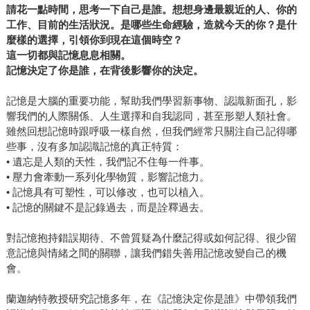
請花一點時間，思考一下自己是誰。想想身邊最親近的人、你的
友一起玩立式划槳（SUP），沿著溪水順流而下卻遇到一連
工作、目前的生活狀況。是哪些生命經驗，造就今天的你？是什
串事故，整趟旅程可說是失敗中的失敗。一開始作者覺得這
麼樣的選擇，引領你到現在這個時空？
段經歷慘不忍睹，根本不想跟人多談，但在親友的鼓勵與支
這一切都與記憶息息相關。
持下，他逐漸改變看法，說起這段經歷的語氣也開始轉變，
記憶決定了你是誰，在背後影響你的決定。
當時遇到的困難轉化為挑戰，就此誕生史詩級的冒險故事
——這不僅說明了記憶的可塑性，或許也能解釋為什麼男人
記憶是大腦的重要功能，幫助我們學習新事物、認識新面孔，影
聊當兵總是聊不完。 下次我們遇到困境時，不妨想想作者的
響我們的人際關係、人生選擇和自我認同，甚至形塑人類社會。
雖然回想記憶時跟呼吸一樣自然，但我們經常只關注自己記得哪
小故事，再深吸一口氣，告訴自己：事情會過去，先好好記
些事，沒有多加認識記憶的真正特質：
住相關細節，以後跟朋友憶當年才可以拿來說嘴。
• 遺忘是人類的天性，我們記不住每一件事。
• 壓力會牽動一系列化學物質，影響記憶力。
• 記憶具有可塑性，可以修改，也可以植入。
• 記憶的關鍵不是記錄過去，而是詮釋過去。
對記憶抱持錯誤期待、不曾質疑為什麼記得或如何記得、很少留
意記憶與情緒之間的關聯，讓我們錯失善用記憶改變自己的機
會。
蘭迦納特教授研究記憶多年，在《記憶決定你是誰》中帶領我們