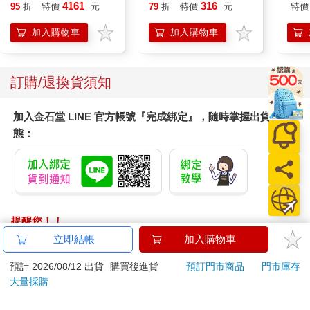
黑 全新進化玩美上市
園系
4161
316
95
折
特價
元
79
折
特價
元
特價
地冰
加入購物車
加入購物車
訂購/退換貨須知
加入金石堂 LINE 官方帳號『完成綁定』，隨時掌握出貨動
態：
提醒您！！
金石堂及銀行均不會請您操作ATM! 如接獲電話要求您前往
立即結帳
加入購物車
ATM提款機，請不要聽從指示，以免受騙上當！
預計 2026/08/12 出貨
購買後進貨
預訂門市商品
門市庫存
退換貨須知：
大量採購
**提醒您，鑑賞期不等於試用期，退回商品須為全新狀態**