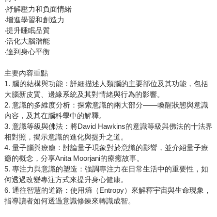
‧紓解壓力和負面情緒
‧增進學習和創造力
‧提升睡眠品質
‧活化大腦潛能
‧達到身心平衡
主要內容重點
1. 腦的結構與功能：詳細描述人類腦的主要部位及其功能，包括
大腦新皮質、邊緣系統及其對情緒與行為的影響。
2. 意識的多維度分析：探索意識的兩大部分——喚醒狀態與意識
內容，及其在腦科學中的解釋。
3. 意識等級與佛法：將David Hawkins的意識等級與佛法的十法界
相對照，揭示意識的進化與提升之道。
4. 量子腦與療癒：討論量子現象對於意識的影響，並介紹量子療
癒的概念，分享Anita Moorjani的療癒故事。
5. 專注力與意識的塑造：強調專注力在日常生活中的重要性，如
何透過改變專注方式來提升身心健康。
6. 通往智慧的道路：使用熵（Entropy）來解釋宇宙與生命現象，
指導讀者如何透過意識修鍊來轉識成智。