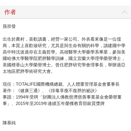
作者
孫崇發
出生於農村，喜歡讀書，經營一家公司。外表看來像是一位儒
商，本質上喜歡做研究，尤其是與生命有關的科學，讀建國中學
高中時沈迷過存在主義哲學。高雄醫學大學藥學系畢業，參加美
國哈佛大學醫學院肥胖醫學訓練，國立宜蘭大學理學榮譽博士，
美國檀香山大學榮譽博士。曾任肥胖研究學會理事長，舉辦過亞
太地區肥胖學術研究大會。
現任：TOTALIFE國際機構總裁、人人體重管理基金會董事長
著作：《健康三通》、《排毒享瘦不復胖的祕訣》
事蹟：1994年受聘「財團法人佛教慈濟慈善事業基金會榮譽董
事」、2015年至2019年連續五年榮獲教育部銀質獎牌
陳慕純