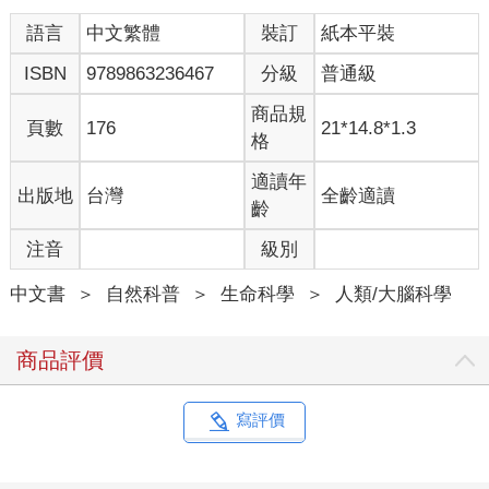
語言
中文繁體
裝訂
紙本平裝
ISBN
9789863236467
分級
普通級
商品規
頁數
176
21*14.8*1.3
格
適讀年
出版地
台灣
全齡適讀
齡
注音
級別
中文書
＞
自然科普
＞
生命科學
＞
人類/大腦科學
商品評價
寫評價