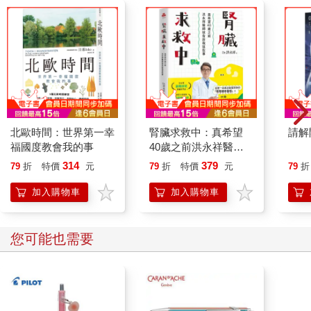
北歐時間：世界第一幸
腎臟求救中：真希望
請解
福國度教會我的事
40歲之前洪永祥醫師
就告訴我這些事
314
379
79
折
特價
元
79
折
特價
元
79
折
加入購物車
加入購物車
您可能也需要