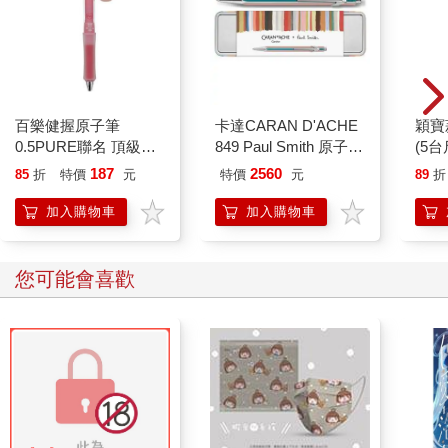
百樂健握原子筆
卡達CARAN D'ACHE
穎寶
0.5PURE聯名 頂級白
849 Paul Smith 原子筆
(5台
桃(限量)
ED.5 條紋銀
187
2560
85
折
特價
元
特價
元
89
折
加入購物車
加入購物車
您可能會喜歡