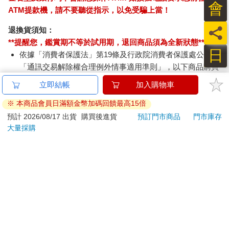
會
ATM提款機，請不要聽從指示，以免受騙上當！
員
退換貨須知：
**提醒您，鑑賞期不等於試用期，退回商品須為全新狀態**
日
依據「消費者保護法」第19條及行政院消費者保護處公告之
「通訊交易解除權合理例外情事適用準則」，以下商品購買
後，除商品本身有瑕疵外，將不提供7天的猶豫期：
立即結帳
加入購物車
易於腐敗、保存期限較短或解約時即將逾期。（如：生
※ 本商品會員日滿額金幣加碼回饋最高15倍
鮮食品）
依消費者要求所為之客製化給付。（客製化商品）
預計 2026/08/17 出貨
購買後進貨
預訂門市商品
門市庫存
大量採購
報紙、期刊或雜誌。（含MOOK、外文雜誌）
經消費者拆封之影音商品或電腦軟體。
非以有形媒介提供之數位內容或一經提供即為完成之線
上服務，經消費者事先同意始提供。（如：電子書、電
子雜誌、下載版軟體、虛擬商品…等）
已拆封之個人衛生用品。（如：內衣褲、刮鬍刀、除毛
刀…等）
若非上列種類商品，均享有到貨7天的猶豫期（含例假
日）。