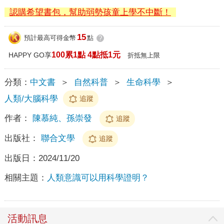
認購希望書包，幫助弱勢孩童上學不中斷！
15
預計最高可得金幣
點
?
100累1點 4點抵1元
HAPPY GO享
折抵無上限
分類：
中文書
＞
自然科普
＞
生命科學
＞
人類/大腦科學
追蹤
作者：
陳慕純、孫崇發
追蹤
出版社：
聯合文學
追蹤
出版日：
2024/11/20
相關主題：
人類意識可以用科學證明？
活動訊息