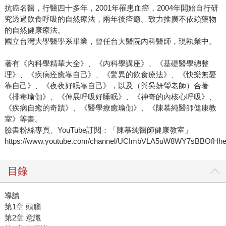
抗癌名醫，行醫四十多年，2001年罹患血癌，2004年開始自行研
究透過飲食呼吸的自然療法，兩年後痊癒。致力推廣不依賴藥物
的自然健康療法。
國立台灣大學醫學系畢業，曾任台大醫院內科醫師，現執業中。
著有《內科學精華大全》、《內科學講座》、《基礎醫學總整
理》、《疾病痊癒靠自己》、《驚異的飲食療法》、《快樂無憂
靠自己》、《夜夜好眠靠自己》，以及（與吳妍瑩老師）合著
《排毒瑜伽》、《伸展呼吸好睡眠》、《神奇的內核心呼吸》、
《疾病自癒的奇蹟》、《醫學療癒瑜伽》、《陳慕純醫師健康教
室》等書。
臉書粉絲專頁、YouTube訂閱：「陳慕純醫師健康教室」
https://www.youtube.com/channel/UCImbVLA5uW8WY7sBBOfHh
目錄
導讀
第1章 頭腦
第2章 意識