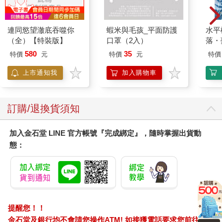
連同慾望澈底吞噬你
蝦米與毛孩_平面防護
水平
（全）【特裝版】
口罩（2入）
落・
580
35
特價
元
特價
元
特價
上市通知我
加入購物車
訂購/退換貨須知
加入金石堂 LINE 官方帳號『完成綁定』，隨時掌握出貨動
態：
提醒您！！
金石堂及銀行均不會請您操作ATM! 如接獲電話要求您前往