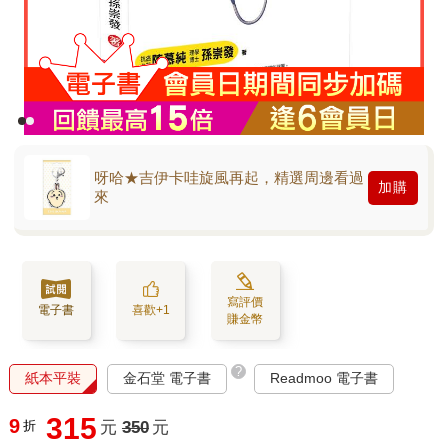
呀哈★吉伊卡哇旋風再起，精選周邊看過
加購
來
寫評價
電子書
喜歡+1
賺金幣
?
紙本平裝
金石堂 電子書
Readmoo 電子書
315
9
折
元
350
元