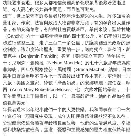
功能逐漸衰退。很多人都相信美國高齡化現象背後藏著逐漸逼
近、令人憂心的公共衛生問題，而且無可避免。
然而，世上依舊有許多長者於晚年活出精采的人生。許多知名的
藝術家、作家、法官與政治人物都非常活躍，有的孕育出大量作
品，有的充滿創意，有的對社會貢獻甚巨。舉例來說，聖雄甘地
（Gandhi）六十一歲那年體重僅約四十五公斤，卻仍率領群眾徒
步遊行整整三週，走了三百二十多公里，抗議英國殖民政府的鹽
稅制度，讓印度跨出歷史上重要的一步，邁向獨立；班傑明・富
蘭克林（Benjamin Franklin）簽署《美國獨立宣言》時年屆七
十；尼爾森・曼德拉（Nelson Mandela）於七十六歲那年成為南
非總統，四年後與格拉莎・馬榭爾（Graca Machel）結婚；日本
醫生日野原重明不僅在七十五歲後出版了多本著作，更活到一〇
六歲；美國女畫家、綽號「摩西奶奶」的安娜瑪麗・羅伯森－摩
西（Anna Mary Robertson-Moses）七十六歲才開始學畫，二十
五年間產出上千幅畫作，以一〇一歲高齡辭世，她的作品如今價
值數萬美元。
年長者通常比年紀小他們一半的人更快樂。我和同事在二〇一六
年進行的一項研究中發現，成年人即便身體健康狀況不如以往，
心理健康依舊會隨著年齡增長而改善。他們的生活滿意度、幸福
感和快樂指數較高，焦慮、憂鬱和主觀感知的壓力程度低於年輕