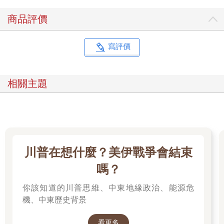
種問題的方式，是我們用來維繫日常，活出美好人生的「事
實」。比方說，內心明白哭泣的孩子或悲傷的寡婦需要安撫和慰
商品評價
藉，而非刻薄的指責或不屑的譏笑等。
第三個智慧主要元素「情緒調節」則落在前額葉皮質和背側前扣
帶迴皮質（dorsal anterior cingulate cortex）。情緒調節又稱情緒
寫評價
恆定（emotional homeostasis），而「恆定」就是平衡的意思。
我們的身體，應該說宇宙間的萬事萬物都在追求穩定與恆定，從
不間斷。人體無時無刻都在調整內部狀態，以達到理想的平衡。
相關主題
例如太熱會出汗，太冷會發抖，需要水或食物會覺得口渴或飢
餓。
心理層面也是一樣。若內在狀態動蕩不安，智慧就難以萌芽；若
經常生氣或充滿負面情緒，就無法表現出有智慧的一面。西元五
世紀的印度僧人覺音論師（Buddhaghosa）曾寫道，持續性的憤
怒就像抓起一塊滾燙的煤，打算丟給別人——會燒傷的是你。無
川普在想什麼？美伊戰爭會結束
論是情緒與認知，還是情緒與思維，都必須維持陰陽平衡。有時
的確很有理由發飆或嫉妒，但我們必須巧妙控制這些情緒，將之
嗎？
昇華成智慧。同樣的，長期盲目樂觀或開心到飄飄然也很沒意
你該知道的川普思維、中東地緣政治、能源危
義。
接下來，我們到前額葉皮質中的內側前額葉皮質（medial
機、中東歷史背景
prefrontal cortex）晃晃，順帶看看後扣帶迴（posterior
cingulate）、楔前葉（percuneus）和下頂小葉（inferior parietal
看更多