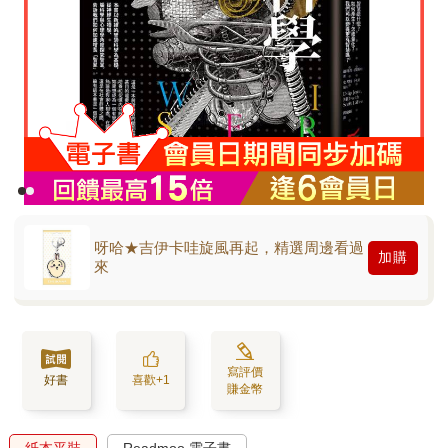
呀哈★吉伊卡哇旋風再起，精選周邊看過
加購
來
寫評價
好書
喜歡+1
賺金幣
紙本平裝
Readmoo 電子書