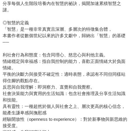
分享每個人生階段培養內在智慧的祕訣，揭開加速累積智慧之
謎。
◎智慧的定義
「智慧」是一種非常真實且深層、多層次的特徵集合體，
本書作者從數個世紀以來的許多文獻中，歸納出「智慧」的基礎
──
利社會行為和態度：包含同理心、慈悲心與利他主義。
情緒穩定與幸福感：指自我控制的能力，喜歡正面情緒大於負面
情緒。
平衡的決斷力與接受不確定性：適時表態，承認有不同但同樣站
得住腳的觀點存在。
反思與自我理解：即洞察力、直覺和自我覺察。
社會決策能力與實用的生活知識：包含社會推理及分享生活知識
和技能。
具有靈性：一種超然於個人與社會之上、層次更高的核心信念，
能產生謙卑感與撫慰感
經驗開放性（openness to experience）：對於新事物與新思維的
接受度。