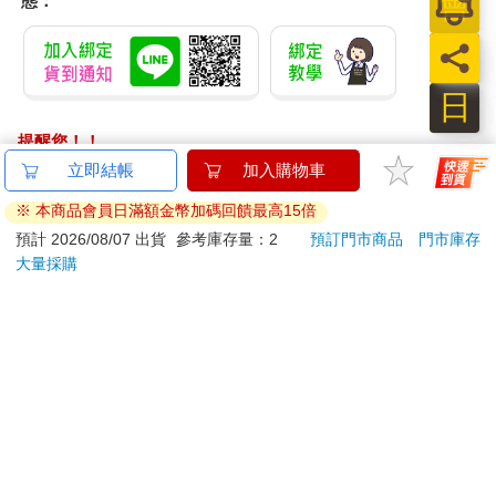
態：
和情感」位於後腦勺。
一八二八年，高爾辭世。四十年後，科比尼安・布洛德曼
（Korbinian Brodmann）於德國出生，成為神經學家，開始根據
概略的解剖特徵和細胞結構（cytoarchitecture，即細胞在功能上
的組織方式）繪製大腦皮質地圖。
取得醫學學位後，布洛德曼就前往德國耶拿大學精神科診所工
提醒您！！
作，認識了艾洛伊斯・阿茲海默（Alois Alzheimer，阿茲海默症
金石堂及銀行均不會請您操作ATM! 如接獲電話要求您前往
立即結帳
加入購物車
發現者）。在阿茲海默的勸服與鼓勵下，布洛德曼決定投入心
ATM提款機，請不要聽從指示，以免受騙上當！
神，致力於基礎神經科學研究。
※ 本商品會員日滿額金幣加碼回饋最高15倍
布洛德曼的研究結合了臨床觀察與哺乳動物大腦基礎研究，涵蓋
退換貨須知：
預計 2026/08/07 出貨
參考庫存量：2
預訂門市商品
門市庫存
的範圍很廣。他將人腦的解剖結構與靈長類、齧齒類和有袋類動
大量採購
**提醒您，鑑賞期不等於試用期，退回商品須為全新狀態**
物的大腦進行比較，並以動物和人類為實驗對象，利用刺激技術
依據「消費者保護法」第19條及行政院消費者保護處公告之
和病灶的概念來辨別大腦皮質各區的功能。他會精確地刺激活體
「通訊交易解除權合理例外情事適用準則」，以下商品購買
大腦某一區，看看實驗對象有什麼反應。動物的右腿有動嗎？鼻
後，除商品本身有瑕疵外，將不提供7天的猶豫期：
子有抽搐嗎？另外，他也會反向操作，觀察損傷的特定腦區（如
易於腐敗、保存期限較短或解約時即將逾期。（如：生
病灶）與這些身體反應間的關係。
這項研究雖然耗心費神，卻也結出豐碩的成果，讓布洛德曼得出
鮮食品）
有史以來第一張大腦功能圖，寫下卓越的科學成就。可惜這張圖
依消費者要求所為之客製化給付。（客製化商品）
同樣省略了不少細節。一九一七年，布洛德曼因肺炎突發敗血症
報紙、期刊或雜誌。（含MOOK、外文雜誌）
感染而去世，享年四十九歲。
經消費者拆封之影音商品或電腦軟體。
布洛德曼為神經科學領域的貢獻恆久流長，影響深遠。他將大腦