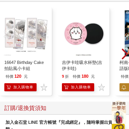
德能力的發展情形。這項實踐最後有了一個正式的名稱叫顱相學
（phrenology），由希臘文中的「心智」（φρήν／phrēn）和「知
識」（ λόγος／logos）二詞組合而成。
顱相學很快就抓住了大眾的想像力。這個理論看似天馬行空，卻
很容易理解，後來更風靡一時，成為大受歡迎的熱門學說。顱相
學誕生的時候，學術界尚未針對「可接受的證據」建構出一套系
統性的科學程序和標準。這個觀點不僅影響了當時特定的社會習
俗，看起來似乎也有科學根據，沒多久就成了書籍、手冊和巡迴
演講的素材。
這種愚蠢風氣實為眾人被誤導的產物。到了一八四〇年代，由於
16647 Birthday Cake
吉伊卡哇吸水杯墊(吉
柯南
連提倡顱相學的人都無法判定哪些是基本的心智器官，更重要的
拍貼風小卡組
伊卡哇)
語版
是，沒有人能具體、明確指出這些器官的位置，證明它們的功
120
180
特價
元
9
折
特價
元
特價
能，導致大家開始對顱相學多所質疑，否定的聲浪愈來愈大。
一九三三年，英國實驗心理學家約翰・富魯格（John Carl
加入購物車
加入購物車
Flugel）懊悔地表示：「顱相學是心理學界最大的失誤。」
無可否認的是，高爾提出了一個很重要的科學概念，即「功能定
位」，也就是不同的腦區具有不同的特定功能。此外，他也是科
訂購/退換貨須知
學史上第一批提出類似構想，試圖繪製大腦地圖的人之一。雖然
高爾的理論基礎並非實質的科學數據，而是偽科學，他卻誤打誤
加入金石堂 LINE 官方帳號『完成綁定』，隨時掌握出貨動
撞，正確地將「睿智」這項特質放在額葉皮質附近，判定「友誼