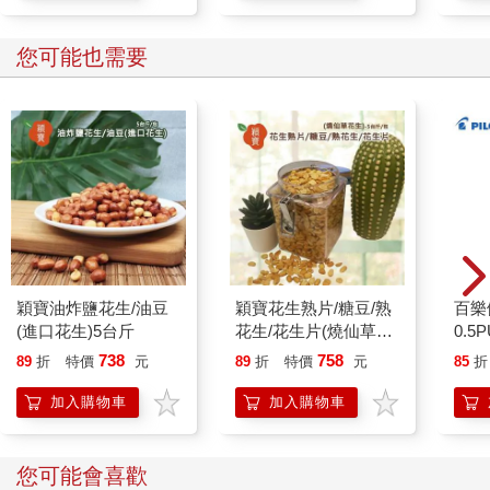
高爾腦中逐漸架構出一個概念。他開始蒐集人類和動物的頭骨與
蠟製大腦模型，以便研究顱骨輪廓，與動物或死者的特有行為相
比對。例如，他會仔細檢視形狀和重量等特徵，尋找任何可能的
您可能也需要
線索，看看能否說明野貓的肉食慾望，或是某個惡名昭彰、最近
才遭處決的強盜的竊盜傾向。截至一八〇二年，他已蒐集了大約
三百個人類頭骨和一百二十座石膏模型。
他的結論是，大腦皮質（即大腦外層，高爾稱之為「外皮」）中
不同的局部區域似乎與他稱為「基本能力」的二十七種先天心理
特徵相吻合。
其中繁衍的本能、感受情感的本能、自我防衛機制、擁有時間感
與空間感等十九項特徵都是人類與其他物種共有的特性。另外八
項則是人類獨有，包含詩才（寫詩的能力）、宗教、機敏和智慧
等。
穎寶油炸鹽花生/油豆
穎寶花生熟片/糖豆/熟
百樂
高爾認為，這二十七種能力都可以對應到特定的腦區。比方說，
(進口花生)5台斤
花生/花生片(燒仙草花
0.5
「目標堅定」落在頭頂附近；「殺人傾向」潛伏在耳朵上方；
生)-5台斤
桃(限
738
758
「語言」則位於眼睛下方。
89
折
特價
元
89
折
特價
元
85
折
他認定這二十七種基本能力影響了頭骨的形貌，就像被子下的床
加入購物車
加入購物車
單或床墊如果有凸起物，也會透過被子反映出來一樣。頭骨的不
規則隆起和凹陷分別對應不同的能力。高爾發明了一種名叫「顱
檢查術」（cranioscopy）的方法來檢視、測量人類頭顱外表起伏
您可能會喜歡
的形貌，再根據這些結果來判斷一個人的性格，推論其心智與道