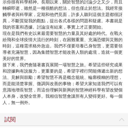
示你很有科學精神。長期以來，關於智慧的討論少之又少，而且
轉瞬即逝，雖然是一種很酷的想法，但也僅止於想法。我經常接
觸學者與科學家，定期和他們見面，許多人聽到這個主題都很訝
異，不斷質疑我的觀點，提出各式各樣的問題和疑慮。本書就是
我的答案和憑據。討論沒有結束，事實上才正要開始。
現在是我們有史以來最需要智慧的力量及其好處的時代。在戰火
紛飛和全球疫情大流行的時刻，在困難重重、充滿恐懼與災難的
時刻，這種需求格外急迫。我們不僅要培養己身智慧，更需要領
導者充滿智慧，因為集體智慧才能改善人類的處境，造就一個更
美好的世界。
接下來，我們會隨著書頁展開一場智慧之旅。希望這些研究成果
和證據夠有說服力，更重要的是，希望字裡行間能傳遞出新的想
法、見解與鼓勵；希望智慧不再是概念籠統、輪廓模糊的理想，
而是能清楚掌握、微調與改善的事物；希望大家知道我們可以有
意識地增長智慧，而這份理解與新興的智慧神經科學有望改變個
人本身，改變全世界。我相信智慧會讓所有人變得更好。每一個
人，無一例外。
試閱