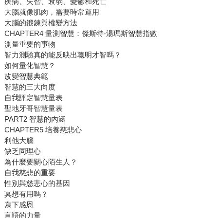
疾病、失智、衰弱、憂鬱和死亡
大腦就像肌肉，需要時常運用
大腦的鍛鍊與權變方法
CHAPTER4 量測智慧：傑斯特-湯瑪斯智慧指數
測量重要的事物
智力測驗真的能反映出聰明才智嗎？
如何量化智慧？
改變智慧典範
智慧的三大向度
自我評定智慧量表
聖地牙哥智慧量表
PART2 智慧的內涵
CHAPTER5 培養慈悲心
利他大腦
缺乏同理心
為什麼要關心陌生人？
自我慈悲的重要
性別與慈悲心的基因
冥想有用嗎？
寫下感恩
言語的力量