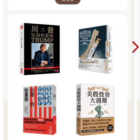
lobule）吧。這些區域與智慧的第四個要素息息相關，亦即反思和
自我理解。
「明白人生充滿未知」則位於前額葉皮質區，藏在前扣帶迴皮質
下方。這種覺悟不僅能幫助我們學習、接受隨著新知識、新經驗
和新見解而來的新思維與新信念，還能磨練我們的心，讓我們更
有能力包容、接納他人。少了包容，就不可能展現同理心與慈悲
心，也不可能與外部世界建立關係和連結。對智慧而言，包容不
同甚至對立的觀點，其重要性不亞於自我反思或利社會態度。那
是一種願意從多個角度看待生活與各種人事物，不會立即譴責或
加以貶抑的能力。這個世界就像大腦一樣充滿繽紛色彩，而非純
粹黑白。你眼前可能有一條路是對的，有一條路是錯的；唯有仔
細思考所有選擇，才有機會找出正確的路。
最後一站是前額葉皮質區、前扣帶迴皮質和眼窩額葉皮質
（orbitofrontal cortex，位於眼窩正上方，因而得名）。明白人生
模稜兩可、充滿未知，卻依舊有所作為與行動的能力，與這些腦
區密切相關。
凹凸不平的顱骨與顱內的奧祕
科學發展至今，我們已經得以了解並找出不同智慧要素所對應的
腦區位置，知道大腦各區通常會互相協調，共同運作。不過這趟