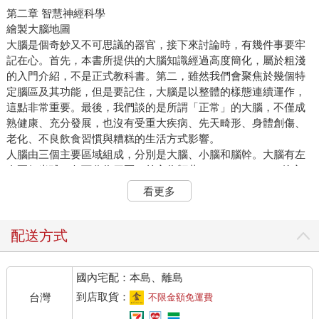
第二章 智慧神經科學
繪製大腦地圖
大腦是個奇妙又不可思議的器官，接下來討論時，有幾件事要牢
記在心。首先，本書所提供的大腦知識經過高度簡化，屬於粗淺
的入門介紹，不是正式教科書。第二，雖然我們會聚焦於幾個特
定腦區及其功能，但是要記住，大腦是以整體的樣態連續運作，
這點非常重要。最後，我們談的是所謂「正常」的大腦，不僅成
熟健康、充分發展，也沒有受重大疾病、先天畸形、身體創傷、
老化、不良飲食習慣與糟糕的生活方式影響。
人腦由三個主要區域組成，分別是大腦、小腦和腦幹。大腦有左
右兩個半球，各可分為四區，前方為額葉（frontal lobe），後方
為枕葉（occipital lobe），中間則是頂葉（parietal lobe）和顳葉
看更多
（temporal lobe）。
想像一下，把人腦像摺頁地圖一樣攤開來放在桌上，撫平皮質上
的皺摺，盡量擴大表面積變大，縮短點與點之間的距離。攤平的
配送方式
大腦大概有二千五百平方公分，跟一塊小桌布差不多。這座心智
城市由多個區域組成，智慧的要素就棲居於其中幾區。
國內宅配：本島、離島
心智之旅第一站自然是前額葉皮質。此區毫無疑問屬於優雅的高
級區，利社會行為與態度就安居於此。這類行為態度代表我們與
到店取貨：
台灣
不限金額免運費
生俱來、為共同利益而奮鬥的信念和理解。幫助別人就是幫助自