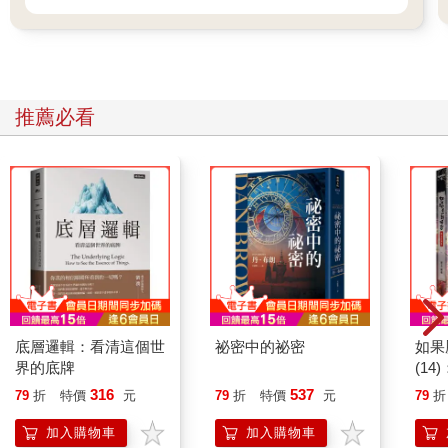
旅程一路走來曲折蜿蜒，極為漫長，還不時轉錯彎，走進死胡
同。
其中又以高爾（Gall）和布洛德曼（Brodmann）這兩個名字特別
引人注目。
一個，是騙子；另一個，是先驅。
推薦必看
法蘭茲・高爾（Franz Joseph Gall）出生於德國一個羅馬天主教
家庭。他本來想成為神職人員，但正如波蘭醫學史家艾克納希特
（Erwin Ackerknecht）後來所寫的那樣，高爾最有興趣的其實是
「科學、園藝和女人」。
一七七七年，十九歲的高爾捨棄神學院，進入醫學院，接受比較
解剖學家約翰・赫曼（Johann Hermann）的指導。赫曼認為，人
類與猿類關係密切；這個觀點在當時可說是標新立異，遑論普
及，畢竟達爾文（Charles Darwin）的演化論傑作《物種源始》
（On the Origin of Species）要到一八五九年才會出版。
高爾是個厲害的觀察家。他在進行醫學研究時注意到許多頭腦聰
明、成績優秀的學生眼球都很凸出，斷言這種情況不可能只是單
底層邏輯：看清這個世
祕密中的祕密
如果
純的巧合。後來高爾獲得第一份工作，到維也納一家精神病院服
界的底牌
(1
務。由於赫曼和其他教授很強調自然觀察的重要，他便將老師的
貓漫
316
537
79
折
特價
元
79
折
特價
元
79
折
教誨發揮得淋漓盡致，仔細觀察那些「瘋子」，特別是他們的頭
骨大小和臉部特徵。
加入購物車
加入購物車