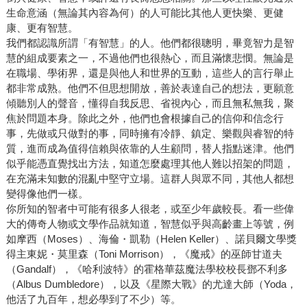
生命意涵（無論其內容為何）的人可能比其他人更快樂、更健
康、更有智慧。
我們都認識所謂「有智慧」的人。他們都很聰明，畢竟智力是智
慧的組成要素之一，不過他們也很熱心，而且滿懷悲憫。無論是
在職場、學術界，還是與他人和世界的互動，這些人的言行舉止
都非常成熟。他們不但思想開放，善於表達自己的想法，更願意
傾聽別人的聲音，懂得自我反思、省視內心，而且無私無我，聚
焦於問題本身。除此之外，他們也會根據自己的信仰和信念行
事，先做或只做對的事，同時擁有冷靜、鎮定、樂觀與睿智的特
質，進而成為值得信賴與依靠的人生顧問，替人指點迷津。他們
似乎能憑直覺找出方法，知道怎麼處理其他人難以招架的問題，
在充滿未知數的混亂中堅守立場。這群人與眾不同，其他人都想
變得像他們一樣。
你所知的智者中可能有很多人很老，或至少年歲較長。看一些偉
大的傳奇人物或文學作品就知道，智慧似乎與高齡畫上等號，例
如摩西（Moses）、海倫・凱勒（Helen Keller）、諾貝爾文學獎
得主東妮・莫里森（Toni Morrison），《魔戒》的巫師甘道夫
（Gandalf），《哈利波特》的霍格華茲魔法學校校長鄧不利多
（Albus Dumbledore），以及《星際大戰》的尤達大師（Yoda，
他活了九百年，想必學到了不少）等。