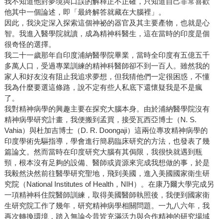
我不知道他對夢境與口誤的解釋正不正確，只知道自己非常喜歡
他其中一個論述，即「最終解答就藏在大腦裡」。
因此，我決定深入探索這個神祕的器官及其主要產物，也就是心
智。我進入醫學院就讀，成為精神科醫生，這在當時的印度是個
很奇怪的選擇。
我二十一歲那年自印度浦納醫學院畢業，當時全印度有五億五千
多萬人口，受過專業訓練的精神科醫師卻不到一百人。雖然我的
家人和好友沒有阻止我追求夢想，但我猜他們一定很困惑，不懂
我為什麼要選這條路，說不定有些人私底下還懷疑我是不是瘋
了。
我對精神病學的興趣主要在探究大腦本身。由於浦納醫學院沒有
精神病學研究計畫，我便搬到孟買，接受瓦西亞博士（N. S.
Vahia）與杜加吉博士（D. R. Doongaji）這兩位專攻精神病學的
印度學術先驅指導，學會進行簡易臨床研究的方法，也發表了幾
篇論文。然而當時在印度研究大腦有其侷限，我很快就遇到瓶
頸，根本沒有足夠的設備、醫師或資源來完成我想做的事，於是
我毅然決然前往醫學研究聖地，飛到美國，進入美國國家衛生研
究院（National Institutes of Health，NIH）。在康乃爾大學完成另
一項精神科住院醫師訓練，取得美國醫師執照後，我便到國家衛
生研究院工作了幾年，研究精神病學相關問題。一九八六年，我
再次轉換環境，踏入無論今昔皆充滿活力與合作精神的研究場域