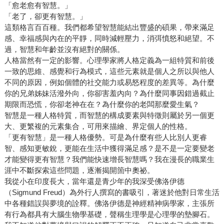
「愈老愈有智慧。」
「老了，卻更有智慧。」
這類格言百百種。我們都希望智慧能結出豐盛的碩果，帶來滿足
感、幸福感與內在的平靜，同時減輕壓力，消弭憤怒和絕望。不
過，智慧和年齡並沒有絕對的關係。
人格當然有一定的影響。心理學家將人格定義為一組特質和前後
一致的思維、感覺和行為模式，這些元素就是個人之所以與他人
不同的原因，例如個體的社交能力或易怒程度的差異等。為什麼
你的兄弟姊妹活潑外向，你卻害羞內向？為什麼同事因錯過截止
期限而恐慌，你卻老神在在？為什麼你的老闆那麼愛生氣？
智慧是一種人格特質，而智慧的構成要素與特徵則屬於另一個更
大、更繁複的元素集合，可用來描繪、界定個人的性格。
「更有智慧」是一種人格優勢。可是為什麼有些人比別人更睿
智、感知更敏銳，更能在生活中獲得滿足感？是不是一定要變老
才能變得更有智慧？我們能快速增長智慧嗎？我在漫長的職業生
涯中不斷探索這些問題，逐漸揭開箇中奧祕。
我從小在印度長大，當年還是青少年的我深受佛洛伊德
（Sigmund Freud）為外行人撰寫的書吸引，著迷於他對日常生活
中各種錯誤與夢境的詮釋。佛洛伊德是神經精神病學家，主張所
有行為都具有大腦生物學基礎，聲稱生理學是心理學的墊腳石。