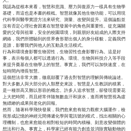
人。
我認為從根本來看，智慧和意識、壓力與復原力一樣具有生物學
基礎，而這也是本書的根柢。智慧就像其他生物功能，可以用現
代科學與醫學實證方法來研究、測量、改變與提升。這個論點並
沒有否定心理社會因素在智慧發展中的角色與重要性。從充滿關
愛的父母與祖輩，安全的校園環境，到親朋好友組成的人際支持
網絡，我們所體驗到的世界會形塑出個人的身分樣貌，定義我們
是誰，影響我們與他人的互動及生活模式。
行為和環境會影響生物習性，生物習性也會影響行為。這是好
事，表示每個人都可以透過行為、環境、生物與科技介入等手段
來提升奠基在生物學上的智慧。事實上，我們可以加快速度，在
短時間內增長智慧。
這個想法非常大膽，徹底顛覆了過去對智慧的理解與傳統論述。
對大多數人與大部分的人類歷史來說，智慧是人生教訓的積累，
是一種崇高又難以形容的概念。許多人追求智慧，卻發現需要花
上大把時間，而且經常伴隨無數血汗和淚水，進而將智慧視為虛
無縹緲的成果與老化的回報。
然而，隨著科學飛快發展，我們愈來愈有能力觀察大腦運作，檢
視形成記憶的神經元間傳遞化學與電訊號的模式，找出相關的心
理機制，也愈來愈能在相對較短的時間內積極、刻意改變個體的
想法和行為。事實上，科學家已經有能力創造並消除實驗動物的