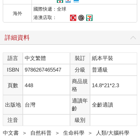
己；每個人都在尋求更偉大、更美好的事物。同理心和利他主義
國際快遞：全球
就是利社會態度，具有很深刻的生物學根源。無論是微笑望著孩
海外
子快樂地吹熄生日蛋糕上的蠟燭，還是瞥見電影中淒美的一幕而
港澳店取：
鼻酸哽咽，前額葉皮質中的鏡像神經元都會以和我們所看對象相
同的模式發射。無意識軀體模仿能力較強的人，自陳報告的利他
詳細資料
主義分數較高。若他們說自己感受到你的痛苦，就是真的感覺到
了。至少在他們的大腦裡是這樣。
可見人類的同理心和利他主義非常複雜，不只是兩人的大腦神經
語言
中文繁體
裝訂
紙本平裝
元以相同的模式齊射而已。除了部分例外，幾乎每個人都受自身
理解他人情緒、意圖、信念和慾望的能力支配，特別是那些感受
ISBN
9786267465547
分級
普通級
和想法與我們不同的時候。我們能憑直覺知道他人的想法，是因
為我們假設對方的心智運作模式和自己的類似，就算雙方可能會
商品規
頁數
448
14.8*21*2.3
得出不同的結論也一樣。這種推斷力讓我們能夠理解、詮釋、預
格
測他人的心理狀態和行為。少了這項能力，就會失去社會聯繫，
智慧也會變得遙不可及。
適讀年
出版地
台灣
全齡適讀
第二站同樣是前額葉皮質區與鄰近的前扣帶迴皮質區（anterior
齡
cingulate cortex）、後顳上溝（posterior superior temporal
注音
級別
sulcus）和顳頂交界處（temporoparietal junction），即社會決策
能力與實用生活知識之所在。這些拐彎抹角的學究式術語基本上
中文書
＞
自然科普
＞
生命科學
＞
人類/大腦科學
指的是個體對自我與他人的理解，及其應對變化無常的生活和各