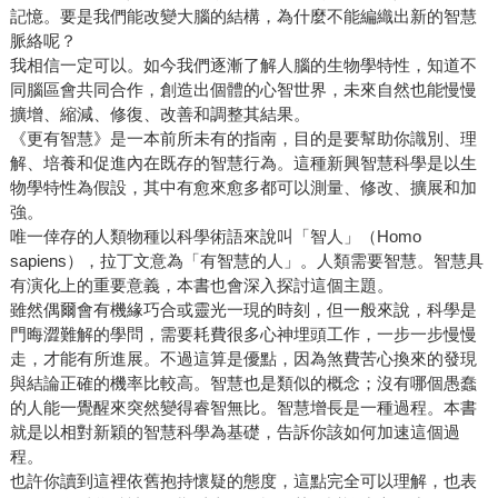
記憶。要是我們能改變大腦的結構，為什麼不能編織出新的智慧
脈絡呢？
我相信一定可以。如今我們逐漸了解人腦的生物學特性，知道不
同腦區會共同合作，創造出個體的心智世界，未來自然也能慢慢
擴增、縮減、修復、改善和調整其結果。
《更有智慧》是一本前所未有的指南，目的是要幫助你識別、理
解、培養和促進內在既存的智慧行為。這種新興智慧科學是以生
物學特性為假設，其中有愈來愈多都可以測量、修改、擴展和加
強。
唯一倖存的人類物種以科學術語來說叫「智人」（Homo
sapiens），拉丁文意為「有智慧的人」。人類需要智慧。智慧具
有演化上的重要意義，本書也會深入探討這個主題。
雖然偶爾會有機緣巧合或靈光一現的時刻，但一般來說，科學是
門晦澀難解的學問，需要耗費很多心神埋頭工作，一步一步慢慢
走，才能有所進展。不過這算是優點，因為煞費苦心換來的發現
與結論正確的機率比較高。智慧也是類似的概念；沒有哪個愚蠢
的人能一覺醒來突然變得睿智無比。智慧增長是一種過程。本書
就是以相對新穎的智慧科學為基礎，告訴你該如何加速這個過
程。
也許你讀到這裡依舊抱持懷疑的態度，這點完全可以理解，也表