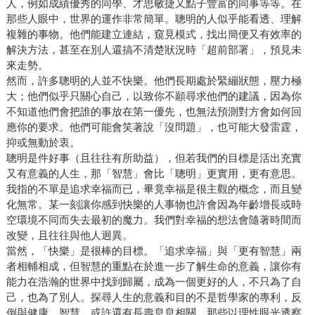
人，例如成績優秀的同學、才思敏捷又點子豐富的同事等等。在
那些人眼中，世界的運作非常簡單。聰明的人似乎能看透、理解
複雜的事物。他們能建立連結，窺見模式，找出簡便又有效率的
解決方法，甚至在別人還搞不清楚狀況時「超前部署」，預見未
來走勢。
然而，許多聰明的人並不快樂。他們長期處於緊繃狀態，壓力極
大；他們似乎只關心自己，以致你不願尋求他們的建議，因為你
不知道他們會把誰的事放在第一優先，也無法預測對方會如何回
應你的要求。他們可能會笑著說「沒問題」，也可能大發雷霆，
抑或無動於衷。
聰明是件好事（且往往有所助益），但若我們的目標是活出充實
又有意義的人生，那「智慧」會比「聰明」更實用，更有意思。
我指的不單是追求幸福而已，畢竟幸福是很主觀的概念，而且變
化無常。某一刻讓你感到快樂的人事物也許會因為年齡增長或時
空環境不同而失去最初的魔力。我們對幸福的想法會隨著時間而
改變，且往往與他人迥異。
當然，「快樂」是很棒的目標。「追求幸福」與「更有智慧」兩
者相輔相成，但智慧的重點在於進一步了解生命的意義，讓你有
能力在浩瀚的世界中找到歸屬，成為一個更好的人，不只為了自
己，也為了別人。探尋人生的意義和目的不是哲學家的專利，反
倒與健康、智慧，或許還有長壽息息相關。那些以理性眼光透察