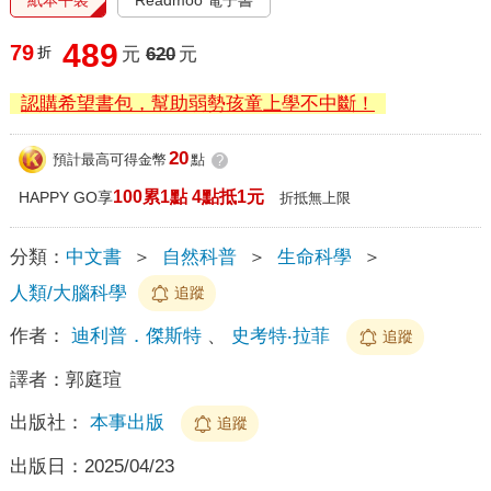
489
79
折
元
620
元
認購希望書包，幫助弱勢孩童上學不中斷！
20
預計最高可得金幣
點
?
100累1點 4點抵1元
HAPPY GO享
折抵無上限
分類：
中文書
＞
自然科普
＞
生命科學
＞
人類/大腦科學
追蹤
作者：
迪利普．傑斯特
、
史考特‧拉菲
追蹤
譯者：
郭庭瑄
出版社：
本事出版
追蹤
出版日：
2025/04/23