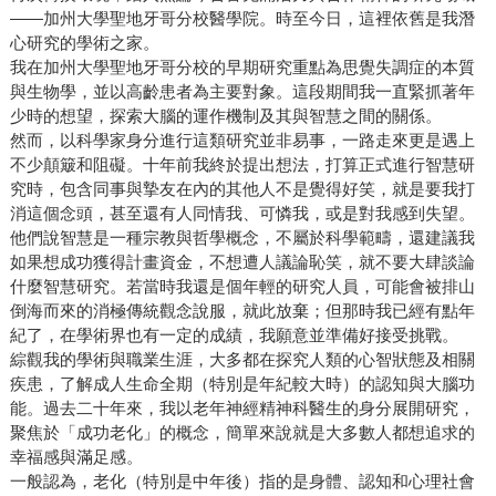
——加州大學聖地牙哥分校醫學院。時至今日，這裡依舊是我潛
心研究的學術之家。
我在加州大學聖地牙哥分校的早期研究重點為思覺失調症的本質
與生物學，並以高齡患者為主要對象。這段期間我一直緊抓著年
少時的想望，探索大腦的運作機制及其與智慧之間的關係。
然而，以科學家身分進行這類研究並非易事，一路走來更是遇上
不少顛簸和阻礙。十年前我終於提出想法，打算正式進行智慧研
究時，包含同事與摯友在內的其他人不是覺得好笑，就是要我打
消這個念頭，甚至還有人同情我、可憐我，或是對我感到失望。
他們說智慧是一種宗教與哲學概念，不屬於科學範疇，還建議我
如果想成功獲得計畫資金，不想遭人議論恥笑，就不要大肆談論
什麼智慧研究。若當時我還是個年輕的研究人員，可能會被排山
倒海而來的消極傳統觀念說服，就此放棄；但那時我已經有點年
紀了，在學術界也有一定的成績，我願意並準備好接受挑戰。
綜觀我的學術與職業生涯，大多都在探究人類的心智狀態及相關
疾患，了解成人生命全期（特別是年紀較大時）的認知與大腦功
能。過去二十年來，我以老年神經精神科醫生的身分展開研究，
聚焦於「成功老化」的概念，簡單來說就是大多數人都想追求的
幸福感與滿足感。
一般認為，老化（特別是中年後）指的是身體、認知和心理社會