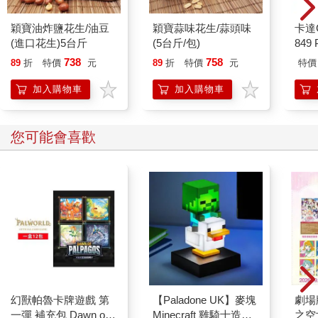
由自主的想法，可能會責怪自己分心。這些思緒有個共同的特
徵，那就是不由自主地出現，往往不是我們刻意去想。
穎寶油炸鹽花生/油豆
穎寶蒜味花生/蒜頭味
卡達C
不由自主的思維，大多沒有意識。如果你打算靜觀，無論有沒有
(進口花生)5台斤
(5台斤/包)
849 
人在旁邊引導，目標都是專心靜觀，但你的思緒難免會飄到別
ED.
738
758
處。當你開始走神，你始終意識到自己的想法，就是忘了要專心
89
折
特價
元
89
折
特價
元
特價
靜觀。我們知道自己在思考，卻沒有察覺到思緒飄走。一旦我們
加入購物車
加入購物車
驚覺這些想法，就會趕緊回歸手頭上的任務。不由自主的思維，
與做夢有一些共通點。做夢的時候，我們知道自己在思考，卻不
知道自己在做夢。大部分研究人員都同意，走神和做夢都欠缺特
您可能會喜歡
定的自我意識。
至於白日夢，也可以列入不由自主的思維。我們做白日夢時，會
想像自己身在愉快的情景，像是如果有無限的資源，將過著怎樣
的人生：會購買的房子、展開的旅行，以及送給親朋好友的禮
物。雖然有些人認為，做白日夢與走神是同樣的意思，實際上，
白日夢主要是走神的其中一類，意指正向的想像。
外部刺激與不受外部刺激的思維
外部事件觸發的思維，例如聽到戶外的鳥叫聲，令我想起小時候
在祖父母家的花園聽見鳥鳴，以及在那裡度過美好的時光，這就
是外部刺激的思維。換句話說，如果我沒有聽到鳥叫聲，可能就
幻獸帕魯卡牌遊戲 第
【Paladone UK】麥塊
劇場版
不會想起這些回憶。
一彈 補充包 Dawn of
Minecraft 雞騎士造型
之空