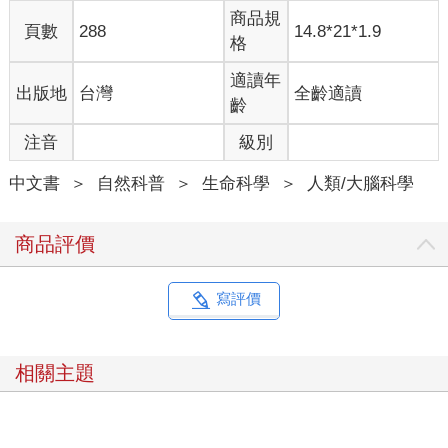
（rumination），也就是同一個想法反覆出現，強行進入思緒。她
商品規
頁數
288
14.8*21*1.9
刻意排除這些念頭，但為什麼就是忍不住浮現呢？
格
本書可以解答哪些問題？
適讀年
出版地
台灣
全齡適讀
我是神經科學家，任職於加州大學聖地牙哥分校的思維科學研究
齡
所（IONS），專門研究頭腦如何處理資訊，進而產生體驗。本書
注音
級別
探討當我們的心神漫遊，會是什麼情況？我們明明專心做某件
事，為什麼忍不住做白日夢或走神？在這種情況下，頭腦是怎麼
中文書
＞
自然科普
＞
生命科學
＞
人類/大腦科學
了？有什麼辦法可以妥善控制我們的思緒嗎？
走神還觸及更大的課題，包括我們的想法從何而來，以及這些想
法是否等於我們？我們的存在遠遠大於我們的想法嗎？該如何馴
商品評價
服我們的思緒？比如你準備閱讀這本書，周圍有東西會干擾你，
你能否不動如山？如果你打算在家裡動手做點事，能否保持專
注，忽略周圍的動靜，或者你特別容易分心？如果走神太嚴重，
寫評價
已經妨礙正常生活，沒辦法專心做正事，甚至無法發揮所有的潛
力，到底該怎麼辦？
我們的想法構成我們的認同，但心智究竟是如何運作，背後的科
相關主題
學知識和原理，潛藏了許多奧祕，等著我們去探索。
第一部分：什麼是走神？