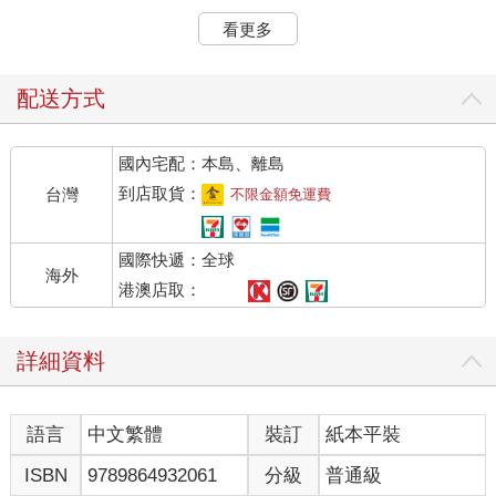
用手機計時15分鐘，準備開始靜觀。起初，他所有注意力都放在
看更多
感官上。他能感受到空氣隨著呼吸進出，體會胸腔的起伏。他很
專注，觀察到每個感覺。突然間，他閃過一個念頭，「真棒，好
放鬆！我喜歡靜觀，清空我的思緒。」這個念頭並未停止，繼續
配送方式
發展下去。「這次靜觀會舒緩我所有的壓力，真受不了截稿期限
和緊迫感。他們付給我的錢那麼少⋯⋯」他的思緒不停流轉。約
國內宅配：本島、離島
翰沒有專心靜觀，因為他想起煩惱和工作壓力，呼吸愈來愈短
淺，身體開始緊繃。他突然驚覺，「天啊！我沒有專注於呼吸，
到店取貨：
台灣
不限金額免運費
快回來靜觀！」他回到靜觀，過沒幾秒鐘，另一個念頭又浮現
了，「我真是失敗！無法專心呼吸，這讓我想起了⋯⋯」他再度
國際快遞：全球
分心。約翰的靜觀就這樣斷斷續續，直到手機的計時器響起。為
海外
什麼約翰不能夠專心靜觀呢？是他心理有問題，或者走神才是人
港澳店取：
類的本性？⋯⋯
潔恩熱衷政治。她有自己的政治觀點，喜歡在網路論壇質疑別
詳細資料
人，她認為自己永遠是對的。她就是堅信自己是對的。總統大選
快到了，她把喜歡的候選人理想化，然後將其他陣營的候選人妖
魔化。後來，她擁護的候選人落選，她難以置信。在她看來，其
語言
中文繁體
裝訂
紙本平裝
他陣營的候選人明明是惡魔，竟然勝選了。這個念頭時時刻刻都
控制著她。她希望擺脫這些念頭，因為只會徒增痛苦。然而，她
ISBN
9789864932061
分級
普通級
無法自拔。這是一個極端的走神案例，被稱為反芻思維