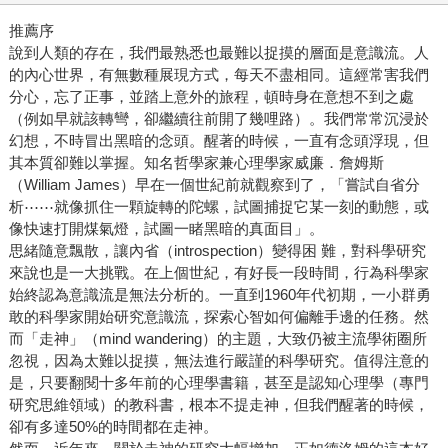
推薦序
說到人類的存在，我們最熟悉也最難以捉摸的層面是意識流。人
的內心世界，有無數種展現方式，每天不盡相同。這經常害我們
分心，忘了正事，並踏上意外的旅程，頓時身在意想不到之處
（例如早就該轉彎，卻繼續往前開了幾哩路）。我們常常沉浸於
幻想，不時冒出黑暗的念頭。醒著的時候，一直有念頭浮現，但
其本質卻難以掌握。知名哲學家兼心理學家威廉．詹姆斯
（William James）早在一個世紀前就觀察到了，「嘗試自省分
析⋯⋯就像抓住一顆旋轉的陀螺，試圖捕捉它某一刻的動態，或
像快速打開煤氣燈，試圖一睹黑暗的真面目」。
思緒隨意飄散，讓內省（introspection）變得困 難，對科學研究
來說也是一大挑戰。在上個世紀，有好長一段時間，行為科學家
始終認為意識流是無法分析的。一直到1960年代初期，一小群勇
敢的科學家開始研究意識流，探索心智如何偏離手邊的任務。然
而「走神」（mind wandering）的主題，大致仍被主流學術圈所
忽視，因為太難以捉摸，無法進行嚴謹的科學研究。值得注意的
是，只要翻閱十多年前的心理學書籍，甚至是認知心理學（專門
研究思維領域）的教科書，根本不提走神，但我們醒著的時候，
卻有多達50%的時間都在走神。