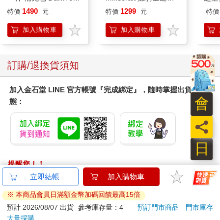
有些研究者認為，外部刺激的思維並不算走神，有些研究者卻覺
Palpagos（日文版一
ICON小夜燈
樂部 
1490
1299
特價
元
特價
元
特價
得是。如何判斷是不是外部刺激的思維呢？研究團隊會要求受試
盒）
Par
者專心做一件事，然後打斷他，問他正在想什麼，以及那段思緒
加入購物車
加入購物車
的背景。如果這段思緒是由外部事件（如戶外的狗叫聲）所觸
發，就算是外部刺激的思維。
然而，不太容易區分是否受到外部刺激。假設我的肚子咕嚕叫，
訂購/退換貨須知
腦袋想起了食物，這是受到外部刺激的思維嗎？我們一般人很少
完全與外界隔絕，例如待在水箱裡、漂浮在水面上，或自顧自地
加入金石堂 LINE 官方帳號『完成綁定』，隨時掌握出貨動
戴著耳機。既然如此，便很難斷定哪些思維受到外部刺激，因為
會
態：
任何思維的發生，都可能會受到環境影響。
員
強迫型反芻思維
當思緒圍繞著相同主題，無盡地重複，就稱為強迫型思維。翻開
日
心理保健文獻，這又稱反芻思維。反芻思維屬於不由自主的思
維，介於目標導向思維及不由自主的思維之間。為了確認是不是
提醒您！！
強迫型思維，研究人員讓受試者做重複的事情，然後中途打斷，
金石堂及銀行均不會請您操作ATM! 如接獲電話要求您前往
立即結帳
加入購物車
詢問受試者正在想什麼。如果受試者老是想著同一件事，為此感
ATM提款機，請不要聽從指示，以免受騙上當！
到心煩、不開心，這就是反芻思維。一旦浮現反芻思維，自己通
※ 本商品會員日滿額金幣加碼回饋最高15倍
常會意識到。之前提過潔恩的例子，她反覆想起自己的政治觀
退換貨須知：
預計 2026/08/07 出貨
參考庫存量：4
預訂門市商品
門市庫存
點，忍不住浮現特定的人和事。而且每天一想就是數小時，害她
大量採購
**提醒您，鑑賞期不等於試用期，退回商品須為全新狀態**