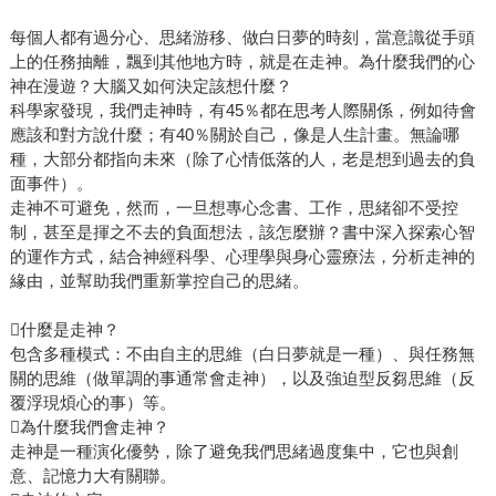
每個人都有過分心、思緒游移、做白日夢的時刻，當意識從手頭
上的任務抽離，飄到其他地方時，就是在走神。為什麼我們的心
神在漫遊？大腦又如何決定該想什麼？
科學家發現，我們走神時，有45％都在思考人際關係，例如待會
應該和對方說什麼；有40％關於自己，像是人生計畫。無論哪
種，大部分都指向未來（除了心情低落的人，老是想到過去的負
面事件）。
走神不可避免，然而，一旦想專心念書、工作，思緒卻不受控
制，甚至是揮之不去的負面想法，該怎麼辦？書中深入探索心智
的運作方式，結合神經科學、心理學與身心靈療法，分析走神的
緣由，並幫助我們重新掌控自己的思緒。
什麼是走神？
包含多種模式：不由自主的思維（白日夢就是一種）、與任務無
關的思維（做單調的事通常會走神），以及強迫型反芻思維（反
覆浮現煩心的事）等。
為什麼我們會走神？
走神是一種演化優勢，除了避免我們思緒過度集中，它也與創
意、記憶力大有關聯。