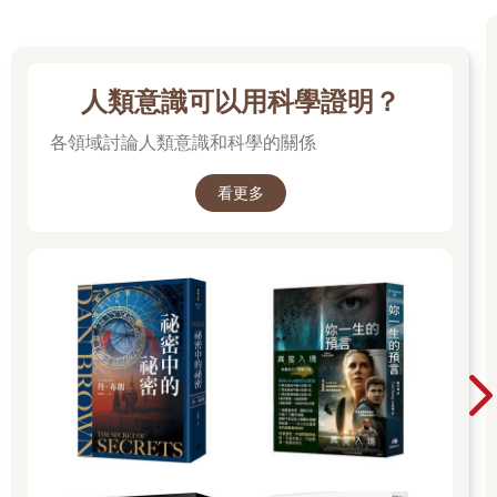
科學家有哪些研究走神的方法，來幫助我們洞悉走神的源頭，明
白它為什麼會製造問題，又該如何解決問題。
第二部分：走神與你
人類意識可以用科學證明？
從獨特的視角來探索人類心智，思考走神包含哪些 不同類型的念
頭，以及有哪些相關的研究。同時，回顧研究走神的歷史，科學
各領域討論人類意識和科學的關係
家如何開發各種技術，來探討情緒、注意力和個性對念頭的影
響。此外，也會討論不由自主的思維（involuntary thinking），與
看更多
我們生活各個層面如何交互作用。當你感到沮喪，會不自覺地有
負面的念頭嗎？不由自主的思維對情緒有什麼影響？
接著，從心理學跨入神經科學，藉由腦成像技術，得知我們心有
所思時，腦內是什麼情況。隨著知識的累積，我們更明瞭思維背
後的神經機制，有助於開發新的方法，來防堵有問題的思維模
式。這是真正引導思維，改善生活品質的關鍵。
第三部分：馴服心靈
收錄一系列方法，教大家調整走神的內容和頻率，這是為了改善
生活品質，防堵無謂的思慮。也會解釋為何要採用間接的方法，
不能只是命令頭腦不去想。我會介紹幾個鍛鍊心智及克制走神的
技巧，讓你過得更幸福。辯證和靜觀的練習都非常強大，可以擺
脫有害的思緒，最終讓這些想法消失。一切的關鍵就在於換個角