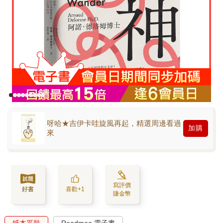
呀哈★吉伊卡哇旋風再起，精選周邊看過
加購
來
寫評價
好書
喜歡+1
賺金幣
紙本平裝
Readmoo 電子書