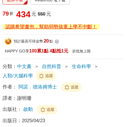
434
79
折
元
550
元
認購希望書包，幫助弱勢孩童上學不中斷！
20
預計最高可得金幣
點
?
100累1點 4點抵1元
HAPPY GO享
折抵無上限
分類：
中文書
＞
自然科普
＞
生命科學
＞
人類/大腦科學
追蹤
作者：
阿諾．德洛姆博士
追蹤
譯者：
謝明珊
出版社：
啟動
追蹤
出版日：
2025/04/23