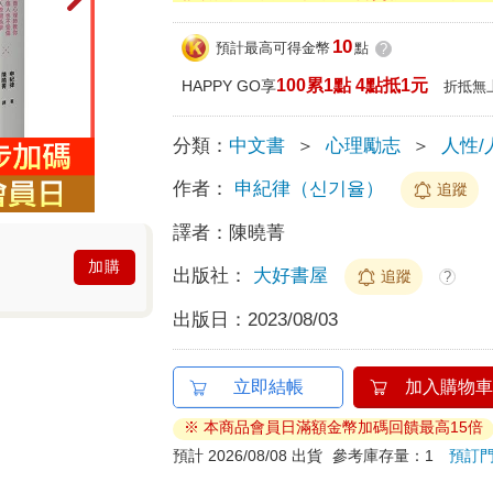
10
預計最高可得金幣
點
?
100累1點 4點抵1元
HAPPY GO享
折抵無
分類：
中文書
＞
心理勵志
＞
人性/
作者：
申紀律（신기율）
追蹤
譯者：
陳曉菁
加購
出版社：
大好書屋
追蹤
?
出版日：
2023/08/03
立即結帳
加入購物車
※ 本商品會員日滿額金幣加碼回饋最高15倍
預計 2026/08/08 出貨
參考庫存量：1
預訂