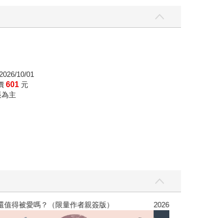
026/10/01
價
601
元
帳為主
，我還值得被愛嗎？（限量作者親簽版）
2026年8月金