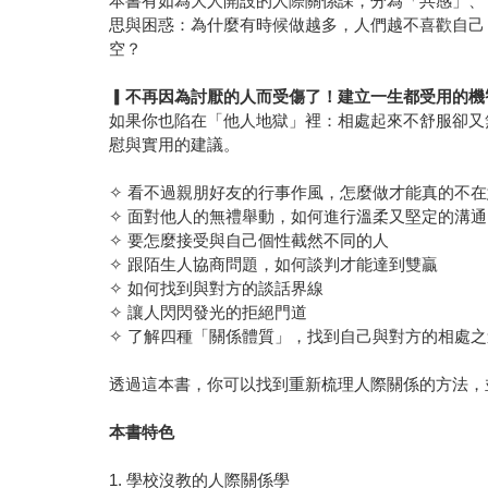
本書有如為大人開設的人際關係課，分為「共感」、
思與困惑：為什麼有時候做越多，人們越不喜歡自己
空？
▎
不再因為討厭的人而受傷了！建立一生都受用的機
如果你也陷在「他人地獄」裡：相處起來不舒服卻又
慰與實用的建議。
✧ 看不過親朋好友的行事作風，怎麼做才能真的不在
✧ 面對他人的無禮舉動，如何進行溫柔又堅定的溝通
✧ 要怎麼接受與自己個性截然不同的人
✧ 跟陌生人協商問題，如何談判才能達到雙贏
✧ 如何找到與對方的談話界線
✧ 讓人閃閃發光的拒絕門道
✧ 了解四種「關係體質」，找到自己與對方的相處之
透過這本書，你可以找到重新梳理人際關係的方法，
本書特色
1. 學校沒教的人際關係學