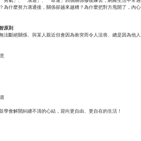
「勇氣」、「溝通」、「命運」四個關係修復練習，網羅生活中常遇
？為什麼努力溝通後，關係卻越來越糟？為什麼把對方甩開了，內心
智原則
無法斷絕關係、與某人親近但會因為衝突而令人沮喪、總是因為他人
意
道
並學會解開糾纏不清的心結，迎向更自由、更自在的生活！