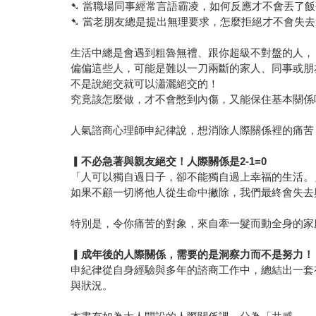
➷ 當職場同事經常言語霸凌，如何反應才不會丟了
➷ 當老朋友總是提出無理要求，怎麼拒絕才不會失
生活中總是會遇到粗魯無禮、跟你超級不對盤的人，
偏偏這些人，可能是難以一刀兩斷的家人、同事或朋
不是說絕交就可以瀟灑絕交的！
究竟該怎麼做，才不會憋到內傷，又能保住基本關係
人氣諮商心理師申紀律說，想消除人際關係裡的痛苦
▎
不必急著與親友絕交！人際關係是2-1=0
「人可以獨自過日子，卻不能獨自過上幸福的生活。
如果不顧一切將他人從生命中撇除，我們最終會失去與
特別是，令你痛苦的對象，來自牽一髮而動全身的家
▎
成年後的人際關係，需要的是洞察力而不是努力！
申紀律從自身經驗與多年的諮商工作中，總結出一套
與狀況。