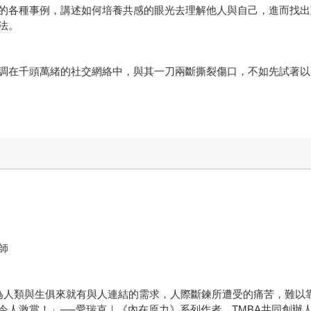
的各種事例，講述如何培養共感的眼光去理解他人與自己，進而找出
法。
調在千頭萬緒的社交網絡中，與其一刀兩斷撕裂傷口，不如先試著以
師
，因為人類與生俱來就有與人連結的需求，人際斷鍊所遭受的痛苦，難
令人激賞！」──愛瑞克｜《內在原力》系列作者、TMBA共同創辦