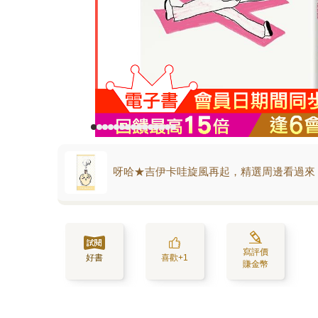
呀哈★吉伊卡哇旋風再起，精選周邊看過來
寫評價
好書
喜歡+1
賺金幣