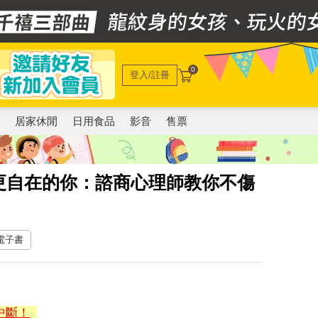
0
登入/註冊
電
居家休閒
日用食品
影音
售票
更自在的你：諮商心理師教你不傷
 電子書
中斷！