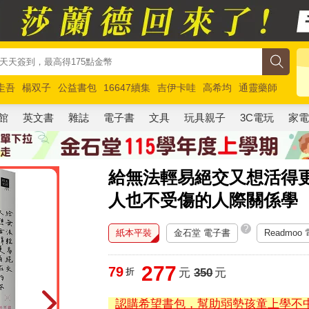
圭吾
楊双子
公益書包
16647續集
吉伊卡哇
高希均
通靈藥師
路邊攤新作
馬斯克
玩具總動員5
超慢跑
館
英文書
雜誌
電子書
文具
玩具親子
3C電玩
家
給無法輕易絕交又想活得
人也不受傷的人際關係學
?
紙本平裝
金石堂 電子書
Readmoo
277
79
折
元
350
元
認購希望書包，幫助弱勢孩童上學不