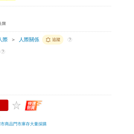
上限
人際
＞
人際關係
追蹤
?
?
門市商品
門市庫存
大量採購