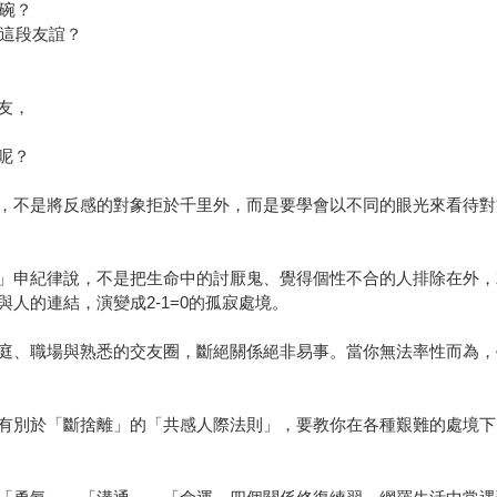
飯碗？
去這段友誼？
友，
呢？
，不是將反感的對象拒於千里外，而是要學會以不同的眼光來看待對
」申紀律說，不是把生命中的討厭鬼、覺得個性不合的人排除在外，
人的連結，演變成2-1=0的孤寂處境。
庭、職場與熟悉的交友圈，斷絕關係絕非易事。當你無法率性而為，
有別於「斷捨離」的「共感人際法則」，要教你在各種艱難的處境下