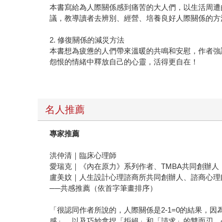
本書寫給為人際關係感到痛苦的大人們，以生活周遭
議，教導讀者去辨別、經營、培養良好人際關係的方
2. 修復關係的減災方法
本書想為疲憊的人們帶來溫暖的共鳴和安慰，作者強
怨恨的情緒中釋放自己的心靈，活得更自在！
名人推薦
專家推薦
洪仲清｜臨床心理師
愛瑞克｜《內在原力》系列作者、TMBA共同創辦人
盧美妏｜人生設計心理諮商所共同創辦人、諮商心理
──共感推薦（依首字筆畫排序）
「很認同作者所說的，人際關係是2-1=0的結果
感」，以及巧妙拿捏「拒絕」和「請求」的雙面刃，