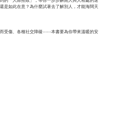
到的「人際挫敗」，帶你一步步解開人與人相處的迷
還是如此在意？為什麼試著去了解別人，才能海闊天
而受傷、各種社交障礙⋯⋯本書要為你帶來溫暖的安