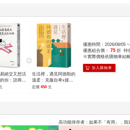
優惠時間：2026/08/05 ~2
優惠組合價：
75
折
特
※實際價格依購物車結
加入購物車
輕易絕交又想活
生活裡，遇見阿德勒的
在的你：諮商心
溫柔：克服自卑x接納
你不傷人也不受
不完美，從阿德勒心理
元
定價
450
元
際關係學
學找到自我療癒與成長
的勇氣
高功能倖存者：如果不「有用」