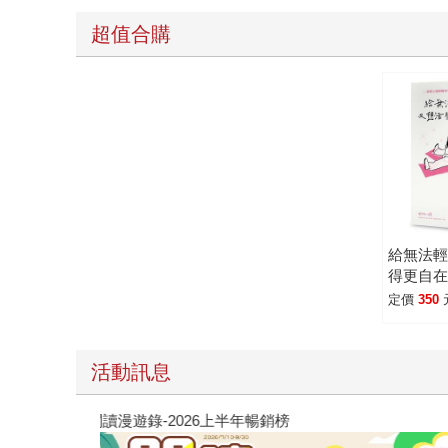
超值合購
給無法
得更自
理師教
定價
350
傷的人
活動訊息
閱讀漫遊錄-2026上半年暢銷榜