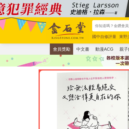
國中自修評量
東野
唯紅花綻放
奧德賽
會員獎勵
中文書
動漫ACG
親子