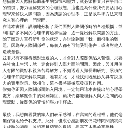
想擺脫因人際關係而產生的煩惱和壓力，就必須摒棄只在乎自己
的習慣，努力理解雙方的心理狀態。這也是為什麼我們要活用心
理學來解決人際問題，因為所謂的心理學，正是以科學方法來研
究人類心理的一門學問。
在這本書裡，詳細地分析了我們面對人際關係時的各種煩惱，並
利用許多不同的心理學實驗和理論，逐一提出解決問題的方法。
除了因對方言行所引發的狀況，亦討論到因「我」而衍生的難
題。因為在人際關係裡，每個人都有可能受到傷害，或者對他人
造成創傷。
並非只有不懂得應對進退的人，才會對人際關係陷入苦惱。只要
在社會上生活，就一定會碰到人際方面的問題。因此，與其用個
人有限的觀點和視角苦尋解方，不如透過人類長期研究、累積的
心理學知識來解決問題。唯有如此，才能找到既絕妙又具有說服
力的實用對策。我相信，這本書將能徹底發揮其作用。
假如你正因人際關係而陷入困境，一定能用這本書提出的心理學
處方，緩解關係中的疑難雜症。願我們都能理解人與人之間的心
理流動，從關係的苦惱和壓力中釋放。
最後，我想向親愛的家人們表示感謝，在寫書的過程裡，他們毫
無保留地給予我支持。此外，也衷心感謝朋友們花時間閱讀我尚
未成熟的初稿，以坦率且切實的反饋，提高了本書的完整性。