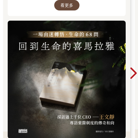
幫你，但情況不允許，絕對不是我的問題，並非我能決定，請別
看更多
境、尋找內心的喜悅與力量。
埋怨我」的心態。然而，在表達拒絕之意時，其實沒有完美的劇
本也無妨；即使理由模糊不清，對方也很可能一點都不在意。
這項論點源自於哈佛大學艾倫．朗格（Ellen Langer）教授的實
驗。
在大排長龍的印刷店前，實驗助理插隊表示：
「不好意思，可以讓我先用嗎？」
這時，大約只有三分之一的人願意讓步。不過，當助理改變說詞
之後：「不好意思，可以讓我先用嗎？因為主管要我馬上把資料
拿過去。」幾乎所有人都願意讓他先使用。
實驗結果其實一點也不讓人意外，因為後面附加的理由，足以獲
得他人的共鳴與認可。於是，研究團隊又另外設計一個情境，其
中最令人玩味的就在理由的部分。
「不好意思，可以讓我先用嗎？因為我必須要先用。」
發現了嗎？理由和前一句話幾乎一模一樣，聽起來荒誕無稽。
而令人驚訝的是，雖然讓步人數不如第二次實驗多，但也有百分
之九十三的人願意退讓！
以此為基礎，研究團隊發現，如果在請求後面添加「為什麼」，
取得同意的機率就會增高。亦即，人們需要的只是「理由」，而
非理由的「內容」。因此，就算告訴對方「那個不行，因為就是