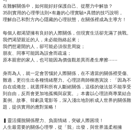
在難解關係中，如何能好好保護自己、從壓力中解放？
35則實用的心理學法則×有趣的心理實驗×具體的技巧說明，
理解自己和對方內心隱藏的心理狀態，在關係裡成為主導方！
每個人都渴望擁有良好的人際關係，但現實生活卻充滿了挑戰。
我們渴望親近的人，未必能熱絡起來；
我們想避開的人，卻可能必須假意周旋；
朋友、同事可能因為誤會而疏遠；
原本親密的家人，也可能因為價值觀差異而產生摩擦⋯⋯
身而為人，就一定會苦惱於人際關係，在不適當的關係裡受傷、
難過，更衍生出各種情緒壓力。心理諮商師柳惠寅說：「因為不
自在或倦怠，就選擇和所有人斷絕關係，這樣的做法並不能享受
到自由，反而會更加地孤獨與寂寞。」本書以心理諮商專業結合
案例、故事、韓劇及電影等，深入淺出地剖析成人世界的關係難
題，提供實用的應對策略！
▍靈活擺脫關係壓力、負面情緒，突破人際困境！
人生最需要的關係心理學，從「我」出發，與世界溫柔相擁