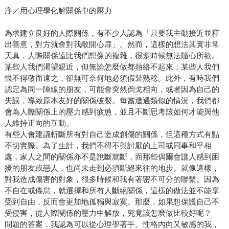
序／用心理學化解關係中的壓力
為求建立良好的人際關係，有不少人認為「只要我主動接近並釋
出善意，對方就會對我敞開心扉」。然而，這樣的想法其實非常
天真，人際關係遠比我們想像的複雜，很多時候無法隨心所欲。
某些人我們渴望親近，但無論怎麼做都熱絡不起來；某些人我們
恨不得敬而遠之，卻無可奈何地必須假裝熟稔。此外，有時我們
認定為同一陣線的朋友，可能會突然倒戈相向，或者因為自己的
失誤，導致原本友好的關係破裂。每當遭遇類似的情況，我們都
會為人際關係上的壓力感到疲憊，並且不斷思考該如何才能與他
人維持正向的互動。
有些人會建議斬斷所有對自己造成創傷的關係，但這種方式有點
不切實際。為了生計，我們不得不與討厭的上司或同事和平相
處，家人之間的關係亦不是說斷就斷，而那些偶爾會讓人感到困
擾的朋友或戀人，也尚未走到必須斷絕來往的地步。就像這樣，
對我造成傷害的對象，很多時候和我有著密不可分的聯繫。因為
不自在或倦怠，就選擇和所有人斷絕關係，這樣的做法並不能享
受到自由，反而會更加地孤獨與寂寞。那麼，如果想保護自己不
受侵害，從人際關係的壓力中解放，究竟該怎麼做比較好呢？
問題的答案，我認為可以從心理學著手。性格內向又敏感的我，