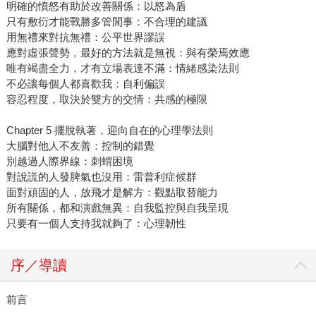
明確的憤怒有助於改善關係：以怒為盾
只有敷衍才能戰勝多管閒事：不合理的建議
用無禮來對抗無禮：公平世界謬誤
應對虛張聲勢，最好的方法就是無視：與有榮焉效應
唯有竭盡全力，才有立場表達不滿：情緒感染法則
不必讓每個人都喜歡我：自利偏誤
容忍程度，取決於雙方的交情：共感的極限
Chapter 5 擺脫執著，迎向自在的心理學法則
大腦對他人不友善：控制的錯覺
別越過人際界線：刺蝟困境
對說謊的人發脾氣也沒用：雷普利症候群
面對頑固的人，放飛才是解方：觀點取替能力
所有關係，都和演戲無異：自我監控與自我呈現
只要有一個人支持我就夠了：心理韌性
序／導讀
前言