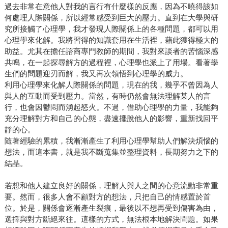
過去非常在意他人對我的言行有什麼樣的反應，因為不曉得該如
何處理人際關係，所以經常感受到巨大的壓力。直到在大學與研
究所接觸了心理學，我才發現人際關係上的各種問題，都可以用
心理學來化解。我將習得的知識套用在生活裡，藉此獲得極大的
助益。尤其在擔任諮商專門教師的期間，我對來談者的苦惱深感
共鳴，在一起探尋解方的過程裡，心理學也派上了用場。看著學
生們的問題迎刃而解，我又再次領悟到心理學的威力。
利用心理學來化解人際關係的問題，現在的我，幾乎不曾因為人
與人的互動而受到壓力。當然，有時仍然會無法理解某人的言
行，也會因鬱悶而湧起怒火。不過，借助心理學的力量，我能夠
充分理解對方和自己的心態，盡速擺脫他人的影響，重新找回平
靜的心。
隨著經驗的累積，我漸漸產生了利用心理學幫助人們解決煩惱的
想法，而這本書，就是我不斷蒐集並整理資料，長期努力之下的
結晶。
若想和他人建立良好的關係，理解人與人之間的心意流動非常重
要。然而，很多人會不顧對方的想法，只把自己的情感置於首
位。於是，關係會逐漸產生裂痕，最後以不想再受到傷害為由，
選擇與對方斷絕來往。這樣的方式，無法根本地解決問題。如果