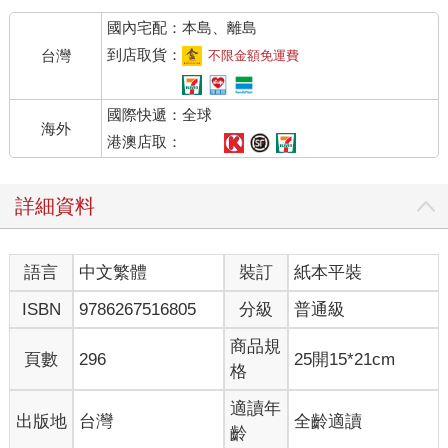
生罪惡感與焦慮。
國內宅配：本島、離島
或許有些人會感到疑惑：比起只顧自己，為他人著想有什麼不對
呢？與其把心中的怒火發洩出來，不如退一步海闊天空，這樣不
到店取貨：
台灣
不限金額免運費
就能和平相處了嗎？當然，這樣的說法也沒有錯。
不過，好人情結的問題，在於這種關懷只針對他人，對自己卻沒
國際快遞：全球
有半分體貼。即使感到傷心、煩躁、委屈或疲憊，也絕對不會表
海外
露自己的情感。「忍過去就算了」、「只要我做得更好即可」，
港澳店取：
抱持這樣的想法，無法真正過好自己的人生。
那麼，若想擺脫好人情結，究竟該怎麼做呢？其中一個方法就是
詳細資料
「建立界線」。我們可以試圖理解他人的立場，但追根究柢，對
方有自己的生活，而我也必須正視自己的人生。此外，更具體的
方法就是「練習拒絕」。
語言
中文繁體
裝訂
紙本平裝
好人情結的代表性特徵是難以拒絕他人，因為他們害怕被貼上
「自私」的標籤，就此被對方討厭。雖然他們深知這種恐懼不合
ISBN
9786267516805
分級
普通級
理，且就算拒絕他人，也不會導致嚴重的情況發生，但他們依舊
難以開口說不。人生在世，拒絕是守護自我不可或缺的手段，而
商品規
頁數
296
25開15*21cm
我們要學習的，只是如何在拒絕時，把對彼此的傷害降到最低。
格
◆守護自我的四階段拒絕練習
適讀年
出版地
台灣
全齡適讀
・第一階段：用「我考慮看看」暫時退守
齡