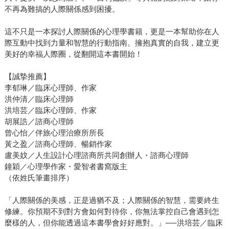
不再為難搞的人際關係感到困擾。
這不只是一本探討人際關係的心理學書籍，更是一本幫助你在人
際互動中找到力量和智慧的行動指南。擁抱真實的自我，建立更
美好的幸福人際圈，從翻開這本書開始！
【誠摯推薦】
李郁琳／臨床心理師、作家
洪仲清／臨床心理師
洪培芸／臨床心理師、作家
胡展誥／諮商心理師
曾心怡／伴旅心理治療所所長
黃之盈／諮商心理師、暢銷作家
盧美妏／人生設計心理諮商所共同創辦人・諮商心理師
鐘穎／心理學作家・愛智者書窩版主
（依姓氏筆畫排序）
「人際關係的美感，正是過猶不及；人際關係的智慧，需要終生
修練。你預期不到對方會如何對待你，你無法掌控自己會遇到怎
麼樣的人，但你能透過這本書學會好好應對。」──洪培芸／臨床