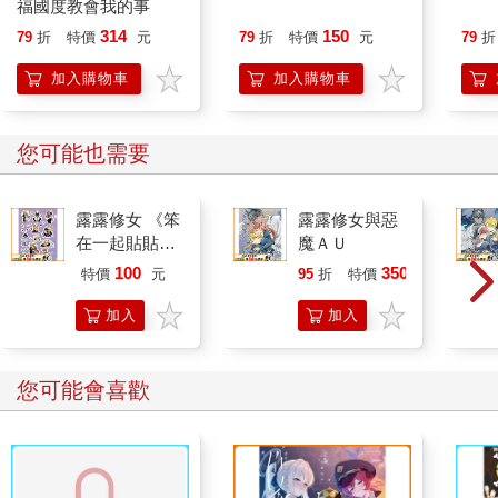
福國度教會我的事
會一直把拒絕放在心上，光是你自責的模樣，就足以讓對方諒
314
150
79
折
特價
元
79
折
特價
元
79
折
解。很多時候，人們在被拒絕時感到受傷，是因為對方的態度傲
慢無禮，因此，如果在表達拒絕時已具備適當的禮儀，內心就不
加入購物車
加入購物車
必過於糾結。
伊莉莎白．庫伯勒．羅絲（Elisabeth Kübler-Ross）和大衛．凱
斯樂（David Kessler）也在著作《用心去活：生命的十五堂必修
您可能也需要
課》（Life Lessons）裡強調，雖然父母被子女拒絕會產生挫折，
但讓孩子在適當的階段學會說「不」，也是教育裡重要的一環。
因此，讓我們試著放下愧疚，專注於每次拒絕時所感受到的自由
露露修女 《笨
露露修女與惡
在一起貼貼
魔ＡＵ
吧！
紙》
100
350
特價
元
95
折
特價
元
◎苦澀的報復，甜蜜的寬恕：重組會員
加入
加入
人生中，每個人至少都懷有一次復仇夢。雖然不如戲劇般高潮迭
購物
購物
起，但我們會默默在心底盤算著如何以牙還牙。因為害怕不斷忍
車
車
您可能會喜歡
讓，最後只會被對方看不起，導致相同的情境重複上演。因此，
站在自我保護的立場，就會產生復仇的念頭。
或許正因如此，大人也會教導年幼的孩子如何「報復」。例如蹣
跚學步的孩子，不小心頭叩的一聲撞到椅子，忍不住嚎啕大哭。
這時，大人通常怎麼反應呢？「是椅子害你痛痛的嗎？椅子壞