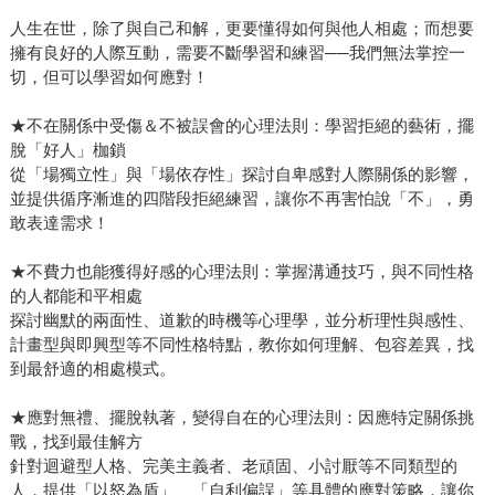
人生在世，除了與自己和解，更要懂得如何與他人相處；而想要
擁有良好的人際互動，需要不斷學習和練習──我們無法掌控一
切，但可以學習如何應對！
★不在關係中受傷＆不被誤會的心理法則：學習拒絕的藝術，擺
脫「好人」枷鎖
從「場獨立性」與「場依存性」探討自卑感對人際關係的影響，
並提供循序漸進的四階段拒絕練習，讓你不再害怕說「不」，勇
敢表達需求！
★不費力也能獲得好感的心理法則：掌握溝通技巧，與不同性格
的人都能和平相處
探討幽默的兩面性、道歉的時機等心理學，並分析理性與感性、
計畫型與即興型等不同性格特點，教你如何理解、包容差異，找
到最舒適的相處模式。
★應對無禮、擺脫執著，變得自在的心理法則：因應特定關係挑
戰，找到最佳解方
針對迴避型人格、完美主義者、老頑固、小討厭等不同類型的
人，提供「以怒為盾」、「自利偏誤」等具體的應對策略，讓你