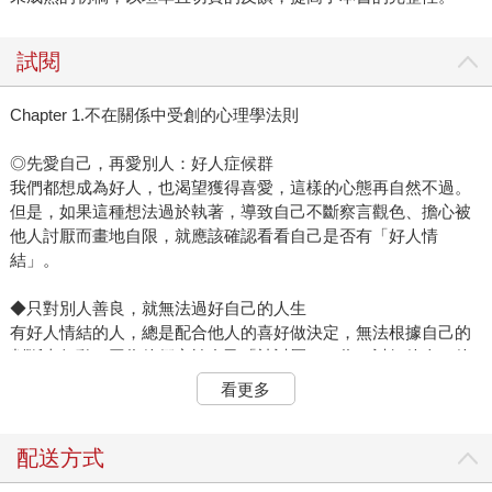
試閱
Chapter 1.不在關係中受創的心理學法則
◎先愛自己，再愛別人：好人症候群
我們都想成為好人，也渴望獲得喜愛，這樣的心態再自然不過。
但是，如果這種想法過於執著，導致自己不斷察言觀色、擔心被
他人討厭而畫地自限，就應該確認看看自己是否有「好人情
結」。
◆只對別人善良，就無法過好自己的人生
有好人情結的人，總是配合他人的喜好做決定，無法根據自己的
判斷來行動，因為他們害怕自己「被討厭」。為了討好他人，他
們會拚命地努力，不斷檢討自己的行為是否讓對方滿意，以及對
看更多
方是否對我擁有正面評價。此外，比起吐露真實的想法和情感，
他們更傾向說出符合情境的場面話。
好人情結，也會讓人無法吐出心中的怨氣。「憤怒」，是表達自
配送方式
己厭惡某件事的情緒，但擁有好人情結的人，在生氣時反倒會產