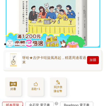
呀哈★吉伊卡哇旋風再起，精選周邊看過
加購
來
寫評價
好書
喜歡+1
賺金幣
?
紙本平裝
金石堂 電子書
Readmoo 電子書