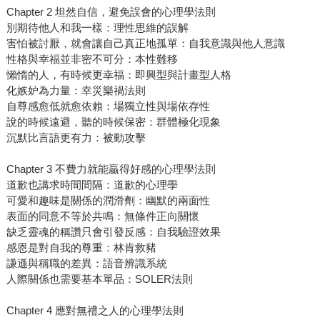
Chapter 2 坦然自信，避免誤會的心理學法則
別期待他人和我一樣：理性思維的誤解
害怕被討厭，就會讓自己真正地孤單：自我意識與他人意識
性格與幸福並非密不可分：本性難移
懶惰的人，有時候更幸福：即興型與計畫型人格
化嫉妒為力量：幸災樂禍法則
自尊感愈低就愈依賴：場獨立性與場依存性
說的時候遠避，聽的時候保密：群體極化現象
沉默比言語更有力：被動攻擊
Chapter 3 不費力就能贏得好感的心理學法則
道歉也講求時間間隔：道歉的心理學
可愛和趣味是關係的潤滑劑：幽默的兩面性
表面的同意不等於共鳴：無條件正向關懷
缺乏靈魂的稱讚只會引發反感：自我驗證效果
感恩是對自我的尊重：林肯救豬
謙遜與稱職的差異：語音辨識系統
人際關係也需要基本單品：SOLER法則
Chapter 4 應對無禮之人的心理學法則