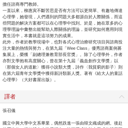
擔任諮商專門教師。
一直以來，柳惠寅不斷苦思是否有方法可以更簡單、有趣地傳達
心理學，她發現，人們遇到的問題大多都源自於人際關係，而這
些問題的解決方案都可以在心理學中找到。於是，她在眾多的心
理學理論中彙整出能幫助人際關係的理論，並研究如何應用到現
實生活中，本書就是這項努力的成果。
此外，作者於教學現場中，也對各式心理治療研究項目與諮商投
注大量的熱情與努力，在第九屆「Wee Class」優秀諮商案例募
集展上，榮獲「副總理兼教育部長官獎」。除了心理學外，作者
亦對文學抱有高度關心，曾在第十九屆「義血創作文學獎」以
〈那個女人的道歉〉獲得小說類大獎，詩作〈我貧窮的影子〉則
在第六屆青年文學獎中獲得新詩類新人獎。著有《給大人的童話
心理學》（大好書屋出版）。
譯者
張召儀
國立中興大學中文系畢業，偶然跌進一張由韓文織成的網。後赴