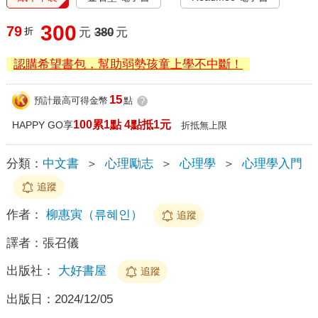
300
79
折
元
380
元
認購希望書包，幫助弱勢孩童上學不中斷！
15
預計最高可得金幣
點
?
100累1點 4點抵1元
HAPPY GO享
折抵無上限
分類：
中文書
＞
心理勵志
＞
心理學
＞
心理學入門
追蹤
作者：
柳惠寅（류혜인）
追蹤
譯者：
張召儀
出版社：
大好書屋
追蹤
出版日：
2024/12/05