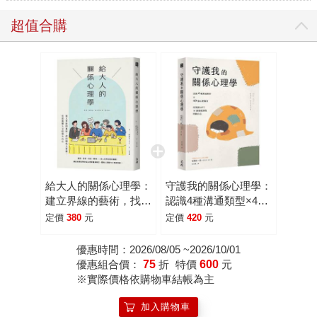
超值合購
給大人的關係心理學：
守護我的關係心理學：
建立界線的藝術，找回
認識4種溝通類型×49
關係主導權，打造無懼
個心理圈套，用英國
定價
380
元
定價
420
元
人言的強大內心
IAPT 10週關愛課程照
顧自己
優惠時間：2026/08/05 ~2026/10/01
優惠組合價：
75
折
特價
600
元
※實際價格依購物車結帳為主
加入購物車