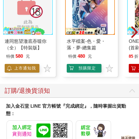
壞，我幫你打回去」，大人們會一邊給予安慰，一邊作勢拍打椅
子。當孩子長大後，如果和朋友發生肢體衝突，也有許多父母會
告訴孩子：「不要單方面挨揍，別人打你，你就打回去！」
當然，有時立即性的復仇是有效的。在某個綜藝節目中，曾經有
位嘉賓表示自己平常不怎麼生氣，於是主持人問道：「和女友也
沒吵過架嗎？」嘉賓回答自己幾乎不和對方爭執。而主持人依然
連同慾望澈底吞噬你
水平檔案-色・愛・
ONE
窮追不捨，再次問道：「那為什麼分手了呢？」這個問題十分令
（全）【特裝版】
落・夢-總集篇
(首刷
人為難，因此嘉賓忍不住回擊道：「那哥你為什麼分手了呢？」
580
480
特價
元
特價
元
85
折
主持人對此驚慌不已，尷尬地笑著：「原來無話可說是這種感覺
啊，腦袋一片空白！」就像這樣，以牙還牙、以眼還眼的方式，
上市通知我
預購限定
有時能有明顯的效果。
多倫多大學的阿納托爾．拉波波特（Anatol Rapoport）教授曾透
過電腦模擬，發現在人際關係中，「以牙還牙、以眼還眼」（Tit
訂購/退換貨須知
for tat）是最有效的戰略。亦即，我不主動挑起是非，但對方若對
我造成傷害，我就會看準時機展開報復。這種方式，與完全不反
加入金石堂 LINE 官方帳號『完成綁定』，隨時掌握出貨動
抗、選擇與對方繼續合作的「軟柿子」戰略不同。軟柿子戰略只
有在遇到同類型的人時，才能發揮實際的效用。
態：
◆寬恕換來寬恕，報復引來報復
假如想要報復的對象，拖了很久才承認自己的錯誤並道歉，這時