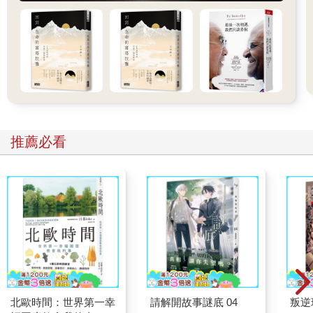
不行」、「事情要快點完成，因為就是要快一點」，還是有可能
神奇地獲得他人應允。同理可證，在婉拒對方時，其實不用以完
美的理由仔細交代前因後果。舉個極端的例子，如果對方詢問
「為什麼不行」，簡短地答覆「因為就是不行」，有時也能順利
過關。當然，偶爾還是會碰到有人反應「你在說什麼啊」，畢竟
不管走到哪裡，總是免不了有例外。
・第四階段：聚焦在拒絕的好處
如果向對方表示了拒絕，與其沉浸在罪惡感、後悔或愧疚裡，不
推薦必看
如把焦點放在因拒絕而獲得的好處上。例如婉拒同事分擔工作量
的請求後，與其在歉意裡掙扎，花時間猜測對方會不會討厭我，
不如回頭想想拒絕所帶來的優點，像是「因為婉拒了同事的請
託，所以現在得以享受片刻悠閒」、「因為拒絕了對方的請求，
所以現在可以和好朋友相處久一點」等，就能有效減少內心對拒
絕的恐懼。
問題不在於拒絕，而是拒絕時的態度
具有好人情結的人，無法以斬釘截鐵的態度拒絕他人。他們會想
盡一切辦法不讓對方受傷，小心翼翼地婉拒，而對方通常也能體
會這種禮貌性的拒絕。
被好人情結所困的人，在拒絕他人時所產生的愧疚，其實並非真
北歐時間：世界第一幸
請解開故事謎底 04
叛逆
正的罪惡感，而是單純因不安所引起。對方和你想像的不同，不