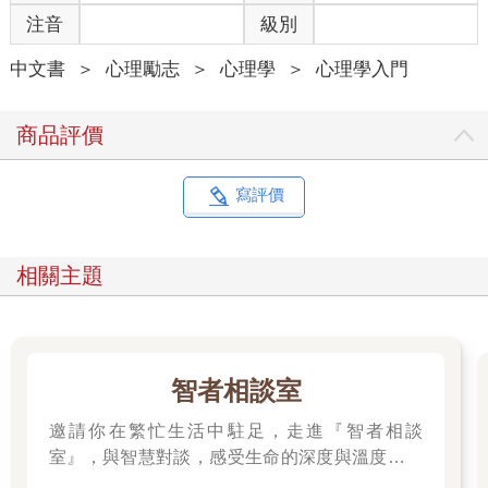
此處需要銘記的一點是「我考慮看看≠我拒絕」，即使我們自認為
注音
級別
用委婉的方式表達拒絕，對方也很有可能不知情。因此，必須盡
快明確地告知對方拒絕的意向，例如「我考慮過了，覺得不可
中文書
＞
心理勵志
＞
心理學
＞
心理學入門
行」等。這個方法的優點，是不用與對方直接面對面，可以透過
電話或文字來傳達，某種程度減輕了心理負擔。此外，也可以防
止自己無條件應允，能爭取一段時間考慮那件事對自己的必要
商品評價
性、有沒有時間完成、造成多大的壓力等。
・第二階段：培養懂得拒絕的思維
寫評價
陷入好人情結時，通常會反射性地回答：「好，好！沒關係！」
不習慣向他人說不。因此，平常要訓練自己勇於表達拒絕之意，
事先想好有哪些說法可以派上用場。此外，在受到委託或做決定
相關主題
時，如果經常感到猶豫和混亂，很可能是因為自己的標準不夠穩
固。因此，不妨思考一下自己最看重的價值是什麼。例如「我很
重視和家人一起度過的時間」，那麼就可以告知對方「我已經和
家人有約，那天無法安排其他行程」，相對輕鬆地婉拒對方的提
議。
智者相談室
邀請你在繁忙生活中駐足，走進『智者相談
・第三階段：不必煩惱該以什麼理由拒絕
我們之所以覺得拒絕很難，其中一項原因就是認為自己必須擬定
室』，與智慧對談，感受生命的深度與溫度。在
一套足以說服對方的完美劇本。這樣的想法，出自於「我努力想
這裡，每一本書都是智者的聲音，陪伴你面對困