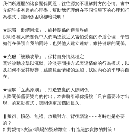
我們所經歷的諸多關係問題，往往源於不理解對方的心情。書中
介紹許多有趣的心理學，幫助我們理解在不同情境下的心理和行
為模式，讓關係困境柳暗花明！
★認識「刺蝟困境」，維持關係的適當界線
說明各種人際關係中人們渴望親近又害怕受傷的矛盾心理，學習
如何在保護自我的同時，也與他人建立連結，維持健康的關係。
★克服「被動攻擊」，保持自身情緒穩定
闡述被動攻擊以沉默、冷淡等間接方式表達情緒的行為模式，以
及如何不受其影響，跳脫負面情緒的泥沼，找回內心的平靜與自
在。
★理解「互惠原則」，打造雙贏的人際關係
人際關係需要雙向的付出，本書將引導你擺脫「只在需要時才出
現」的互動模式，讓關係更加穩固長久。
▍敷衍、憤怒、無禮、放飛對方、背後議論⋯⋯有時也是必要
的？
針對親情×友誼×職場的疑難雜症，打造絕妙實際的對策！