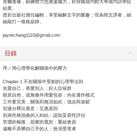
首爾進修，鍛鍊體力也激盪腦力，於韓國成均館大學成均語學院
結業。
曾於出版社擔任編輯，享受融解文字的樂趣；現為韓文譯者，細
細敲打一格格寂靜。
jaynechang1110@gmail.com
目錄
序／用心理學化解關係中的壓力
Chapter 1 不在關係中受創的心理學法則
先愛自己，再愛別人：好人症候群
順其自然，或無條件用愛包容：內在運作模式
工作要完美，關係則無須如此：強迫與放鬆
別過分釋出善意：互惠原則
別為性格扭曲的人糾結：認知妥當性評估
苦澀的報復，甜蜜的寬恕：重組會員
遠離不弄髒自己手的人：扮演受害者