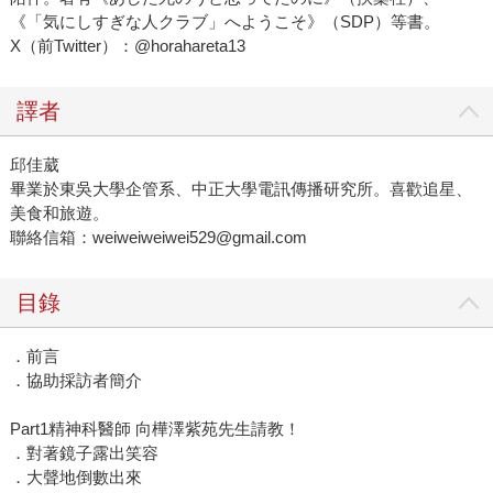
《「気にしすぎな人クラブ」へようこそ》（SDP）等書。
X（前Twitter）：@horahareta13
譯者
邱佳葳
畢業於東吳大學企管系、中正大學電訊傳播研究所。喜歡追星、
美食和旅遊。
聯絡信箱：weiweiweiwei529@gmail.com
目錄
．前言
．協助採訪者簡介
Part1精神科醫師 向樺澤紫苑先生請教！
．對著鏡子露出笑容
．大聲地倒數出來