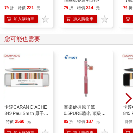
行動
221
314
79
折
特價
元
79
折
特價
元
79
折
開關
「行
加入購物車
加入購物車
學方
您可能也需要
卡達CARAN D'ACHE
百樂健握原子筆
卡達C
849 Paul Smith 原子筆
0.5PURE聯名 頂級白
849 
ED.5 條紋銀
桃(限量)
ED.
2560
187
特價
元
85
折
特價
元
特價
加入購物車
加入購物車