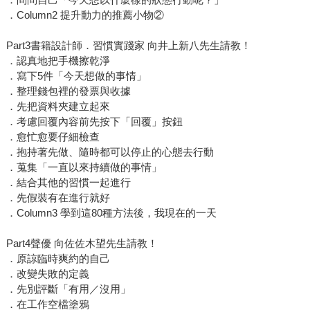
．Column2 提升動力的推薦小物②
Part3書籍設計師．習慣實踐家 向井上新八先生請教！
．認真地把手機擦乾淨
．寫下5件「今天想做的事情」
．整理錢包裡的發票與收據
．先把資料夾建立起來
．考慮回覆內容前先按下「回覆」按鈕
．愈忙愈要仔細檢查
．抱持著先做、隨時都可以停止的心態去行動
．蒐集「一直以來持續做的事情」
．結合其他的習慣一起進行
．先假裝有在進行就好
．Column3 學到這80種方法後，我現在的一天
Part4聲優 向佐佐木望先生請教！
．原諒臨時爽約的自己
．改變失敗的定義
．先別評斷「有用／沒用」
．在工作空檔塗鴉