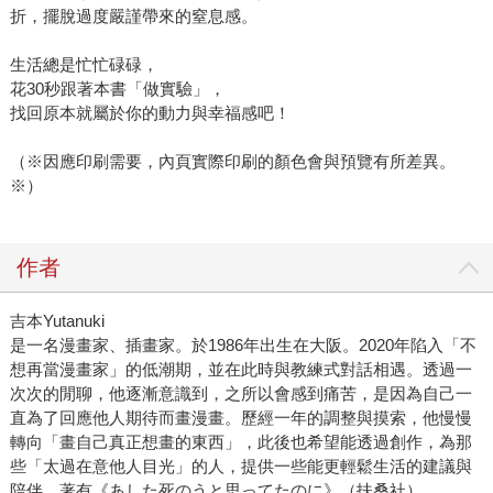
折，擺脫過度嚴謹帶來的窒息感。
生活總是忙忙碌碌，
花30秒跟著本書「做實驗」，
找回原本就屬於你的動力與幸福感吧！
（※因應印刷需要，內頁實際印刷的顏色會與預覽有所差異。
※）
作者
吉本Yutanuki
是一名漫畫家、插畫家。於1986年出生在大阪。2020年陷入「不
想再當漫畫家」的低潮期，並在此時與教練式對話相遇。透過一
次次的閒聊，他逐漸意識到，之所以會感到痛苦，是因為自己一
直為了回應他人期待而畫漫畫。歷經一年的調整與摸索，他慢慢
轉向「畫自己真正想畫的東西」，此後也希望能透過創作，為那
些「太過在意他人目光」的人，提供一些能更輕鬆生活的建議與
陪伴。著有《あした死のうと思ってたのに》（扶桑社）、