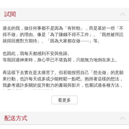
試閱
過去的我，做任何事都不是因為「有幹勁」，而是基於一些「不
得不做」的理由。像是「為了賺錢不得不工作」、「既然被拜託
就得回應對方期待」、「因為大家都在做⋯⋯」等。
也因此，我每天都感到不安與焦躁。
等我回過神來時，身心早已不堪負荷，只能無力地倒在床上。
再這樣下去實在是太痛苦了。但若能按照自己「想去做」的意願
來行動，也許每天或多或少能輕鬆一點吧。抱持著這樣的想法，
我參考過許多關於提升動力的書籍與影片，也嘗試過各種方法，
但最後卻沒一個能持續下去⋯⋯
看更多
就在這時，Sanctuary出版社向我提出了關於這本書的企劃。
方法很簡單，只需要我親自去訪問那些我想請教的人，並把「自
己真正能實踐的事情」整理出來就好。
配送方式
我心想：「只是這樣的話，我應該也能做到？」於是決定接受挑