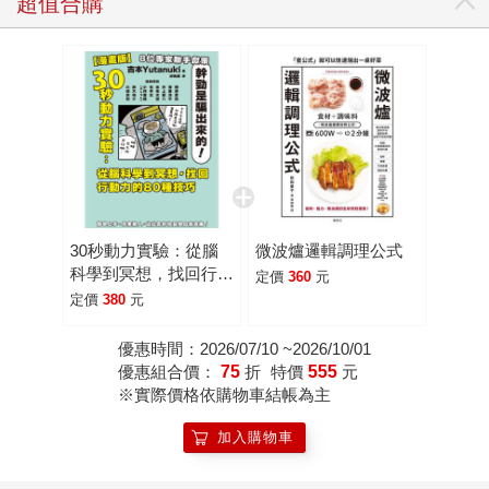
超值合購
30秒動力實驗：從腦
微波爐邏輯調理公式
科學到冥想，找回行動
定價
360
元
力的80種技巧【漫畫
定價
380
元
版】
優惠時間：2026/07/10 ~2026/10/01
優惠組合價：
75
折
特價
555
元
※實際價格依購物車結帳為主
加入購物車