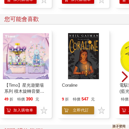
您可能會喜歡
【Timo】星光遊樂場
Coraline
電馭
系列 積木旋轉音樂盒
(藍
禮物
390
547
49
折
特價
元
9
折
特價
元
特價
加入購物車
立即代訂