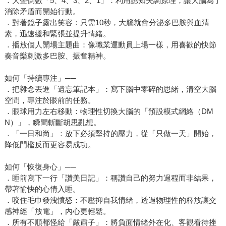
．大聲倒數「5、4、3、2、1」：利用認知失調原理，讓大腦為了
消除矛盾而開始行動。
．對著鏡子露出笑容：只需10秒，大腦就會分泌多巴胺與血清
素，迅速緩和緊張並提升情緒。
．播放個人開場主題曲：像職業運動員上場一樣，用喜歡的快節
奏音樂刺激多巴胺、振奮精神。
如何「持續專注」──
．把雜念丟進「遺忘筆記本」：寫下腦中零碎的思緒，清空大腦
空間，專注於眼前的任務。
．眼球用力左右移動：物理性切換大腦的「預設模式網絡（DM
N）」，瞬間斬斷胡思亂想。
．「一日和尚」：放下必須堅持的壓力，從「只做一天」開始，
降低門檻反而更容易成功。
如何「恢復身心」──
．睡前寫下一行「讚美日記」：稱讚自己的努力過程而非結果，
帶著愉快的心情入睡。
．咬住毛巾發洩憤怒：不壓抑自我情緒，透過物理性的釋放讓交
感神經「放電」，內心更輕鬆。
．所有不順都怪給「嚴肅子」：將負面情緒外在化、客觀看待挫