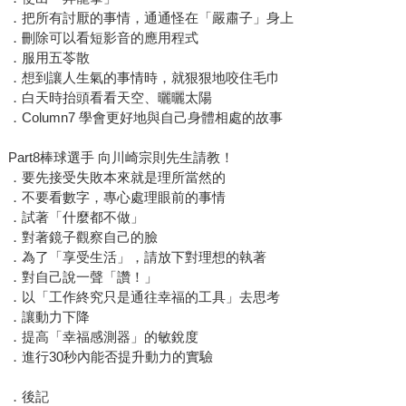
．把所有討厭的事情，通通怪在「嚴肅子」身上
．刪除可以看短影音的應用程式
．服用五苓散
．想到讓人生氣的事情時，就狠狠地咬住毛巾
．白天時抬頭看看天空、曬曬太陽
．Column7 學會更好地與自己身體相處的故事
Part8棒球選手 向川崎宗則先生請教！
．要先接受失敗本來就是理所當然的
．不要看數字，專心處理眼前的事情
．試著「什麼都不做」
．對著鏡子觀察自己的臉
．為了「享受生活」，請放下對理想的執著
．對自己說一聲「讚！」
．以「工作終究只是通往幸福的工具」去思考
．讓動力下降
．提高「幸福感測器」的敏銳度
．進行30秒內能否提升動力的實驗
．後記