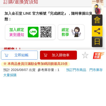
訂購/退換貨須知
加入金石堂 LINE 官方帳號『完成綁定』，隨時掌握出貨動
會
態：
員
日
提醒您！！
金石堂及銀行均不會請您操作ATM! 如接獲電話要求您前往
ATM提款機，請不要聽從指示，以免受騙上當！
退換貨須知：
**提醒您，鑑賞期不等於試用期，退回商品須為全新狀態**
依據「消費者保護法」第19條及行政院消費者保護處公告之
「通訊交易解除權合理例外情事適用準則」，以下商品購買
後，除商品本身有瑕疵外，將不提供7天的猶豫期：
易於腐敗、保存期限較短或解約時即將逾期。（如：生
鮮食品）