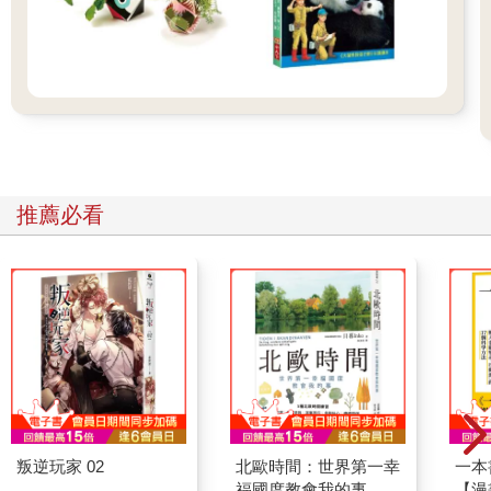
推薦必看
叛逆玩家 02
北歐時間：世界第一幸
一本
福國度教會我的事
【漫