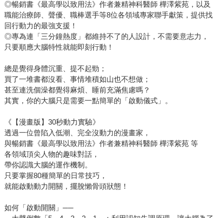
◎暢銷書《最高學以致用法》作者兼精神科醫師 樺澤紫苑，以及
職能治療師、聲優、職棒選手等8位各領域專家聯手獻策，提供找
回行動力的最強支援！
◎專為連「三分鐘熱度」都維持不了的人設計，不需要意志力，
只要順應大腦特性就能即刻行動！
總是覺得身體沉重、提不起勁；
買了一堆書都沒看、事情堆積如山也不想做；
甚至連洗個澡都覺得麻煩、睡前充滿焦慮嗎？
其實，你的大腦只是需要一點簡單的「啟動儀式」。
《【漫畫版】30秒動力實驗》
透過一位曾陷入低潮、完全沒動力的漫畫家，
與暢銷書《最高學以致用法》作者兼精神科醫師 樺澤紫苑 等
各領域頂尖人物的趣味對話，
帶你認識大腦的運作機制。
只要掌握80種簡單的日常技巧，
就能啟動動力開關，擺脫懶骨頭狀態！
如何「啟動開關」──