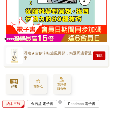
呀哈★吉伊卡哇旋風再起，精選周邊看過
加購
來
寫評價
好書
喜歡+1
賺金幣
?
紙本平裝
金石堂 電子書
Readmoo 電子書