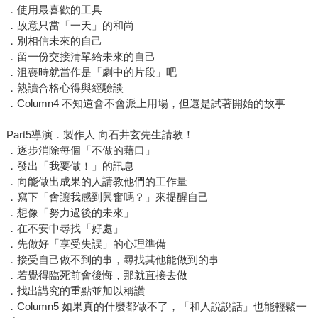
．使用最喜歡的工具
．故意只當「一天」的和尚
．別相信未來的自己
．留一份交接清單給未來的自己
．沮喪時就當作是「劇中的片段」吧
．熟讀合格心得與經驗談
．Column4 不知道會不會派上用場，但還是試著開始的故事
Part5導演．製作人 向石井玄先生請教！
．逐步消除每個「不做的藉口」
．發出「我要做！」的訊息
．向能做出成果的人請教他們的工作量
．寫下「會讓我感到興奮嗎？」來提醒自己
．想像「努力過後的未來」
．在不安中尋找「好處」
．先做好「享受失誤」的心理準備
．接受自己做不到的事，尋找其他能做到的事
．若覺得臨死前會後悔，那就直接去做
．找出講究的重點並加以稱讚
．Column5 如果真的什麼都做不了，「和人說說話」也能輕鬆一