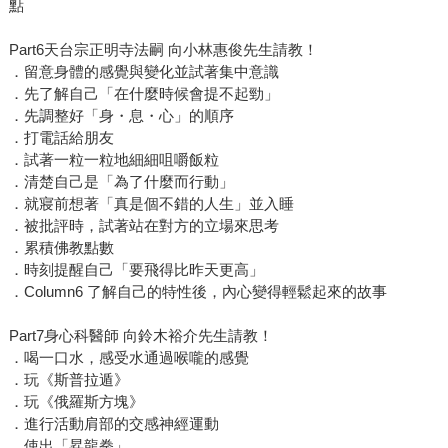
點
Part6天台宗正明寺法嗣 向小林惠俊先生請教！
．留意身體的感覺與變化並試著集中意識
．先了解自己「在什麼時候會提不起勁」
．先調整好「身・息・心」的順序
．打電話給朋友
．試著一粒一粒地細細咀嚼飯粒
．清楚自己是「為了什麼而行動」
．就寢前想著「真是個不錯的人生」並入睡
．被批評時，試著站在對方的立場來思考
．累積佛教點數
．時刻提醒自己「要飛得比昨天更高」
．Column6 了解自己的特性後，內心變得輕鬆起來的故事
Part7身心科醫師 向鈴木裕介先生請教！
．喝一口水，感受水通過喉嚨的感覺
．玩《斯普拉遁》
．玩《俄羅斯方塊》
．進行活動肩部的交感神經運動
．使出「昇龍拳」