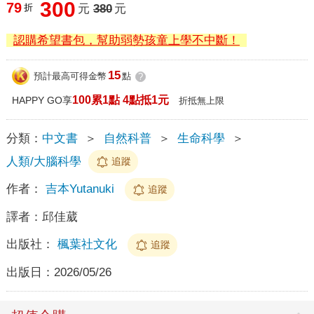
300
79
折
元
380
元
認購希望書包，幫助弱勢孩童上學不中斷！
15
預計最高可得金幣
點
?
100累1點 4點抵1元
HAPPY GO享
折抵無上限
分類：
中文書
＞
自然科普
＞
生命科學
＞
人類/大腦科學
追蹤
作者：
吉本Yutanuki
追蹤
譯者：
邱佳葳
出版社：
楓葉社文化
追蹤
出版日：
2026/05/26