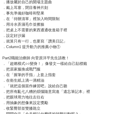
．播放屬於自己的開場主題曲
．戴上耳塞，閉目養神片刻
．事先準備好咖啡和堅果
．在「待辦清單」裡加入時間限制
．用冷水弄濕毛巾並擦臉
．把桌上不需要的東西通通收進箱子裡
．設定好沙漏
．就算只有一行，也要寫「讚美日記」
．Column1 提升動力的推薦小物①
Part2職能治療師 向菅原洋平先生請教！
．「超燃模式○○變身！」像發文一樣給自己貼標籤
．把居家服換成戰鬥服
．在「握筆的手指」上套上指套
．在衛生紙上滴一滴精油
．「就把這個當作練習吧」說給自己聽
．把所有亂七八糟的煩惱隨意寫進「遺忘筆記本」裡
．把眼球用力地往左往右
．用抽象的想像來設定獎勵
．收緊臀部並雙膝跪立
．問問自己「今天想以什麼樣的狀態行動呢？」