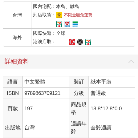
戰。
國內宅配：本島、離島
為了讓自己更有幹勁，我設定出三項標準來挑選邀訪對象。
到店取貨：
台灣
不限金額免運費
①在我的所見所聞中，那些讓我覺得「我也想成為那樣的人！」
國際快遞：全球
的厲害人物
海外
②因為不知道自己適合什麼，所以要選擇能提供科學方法、工作
港澳店取：
技巧、思考方式等各種廣泛方法的人選
③因為我連三分鐘熱度都維持不了，所以希望對方有只要30秒就
詳細資料
能實踐的方法
此外，為了能依照自己的狀態隨時使用，我將這些方法依情境分
語言
中文繁體
裝訂
紙本平裝
成了以下幾個類別：「＃開始行動」、「＃踏出一步」、「＃集
中精神」、「＃堅持下去」、「＃不被擊垮」、「＃恢復精
ISBN
9789863709121
分級
普通級
力」。
商品規
頁數
197
18.8*12.8*0.0
就這樣，和我分享提升動力方法的「動力全明星」，就是接下來
格
要登場的八位。
適讀年
出版地
台灣
全齡適讀
齡