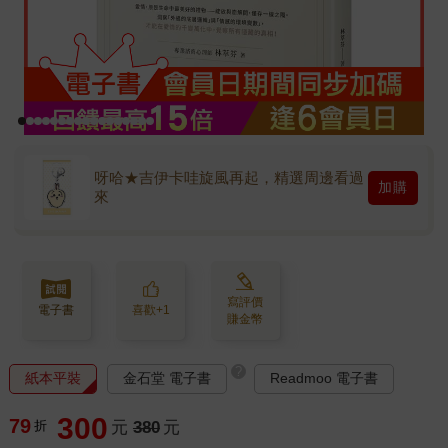
呀哈★吉伊卡哇旋風再起，精選周邊看過
加購
來
寫評價
電子書
喜歡+1
賺金幣
?
紙本平裝
金石堂 電子書
Readmoo 電子書
300
79
折
元
380
元