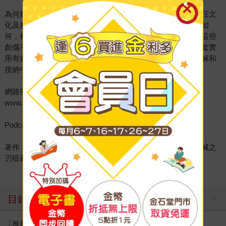
為何她能在企業界與心理諮商界橫跨成功？實際上，她曾擔任文
化及服務業顧問近十年。她認為，每一場外遇，無論其形式如
何，都是對情感的背叛，對伴侶的極大傷害。她深知，療癒這些
創傷不僅需要時間，更需要正確的態度和方法。她發展出一套實
用有效的方法，溫柔而堅定的引導，讓受傷的心靈能夠在理解和
接納中找到力量，讓關係能在真誠和寬容中重建。
網路部落格：林萃芬諮商心理師的生活EQ樂園
www.fannyeq.com.tw
Podcast：林萃芬心理師洞察人心時間
著作：《鍛鍊心理肌力》、《從習慣洞察人心》、《洞察鬼滅之
刃暗藏的心理現象》、《從說話洞察人心》
目錄
〔推薦序〕修復破碎婚姻：外遇後如何重建信任與愛