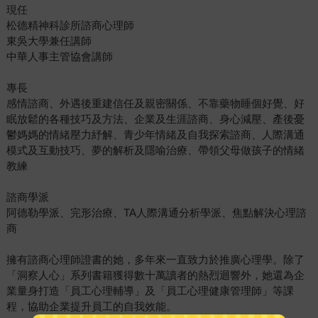
現任
松德精神科診所諮商心理師
東吳大學兼任講師
中華人事主管協會講師
專長
感情諮商、外遇後重建信任及親密關係、不靠藥物睡個好覺、好
眠放鬆的各種技巧及方法、企業及生涯諮商、身心減壓、產後憂
鬱媽媽的情緒壓力紓解、青少年情緒及自我探索諮商、人際溝通
模式及互動技巧、夢的解析及隱喻治療、帶領父母做孩子的情緒
教練
諮商學派
阿德勒學派、完形治療、TA人際溝通分析學派、焦點解決心理諮
商
擁有諮商心理師證書的她，多年來一直致力於推廣心理學。除了
「洞察人心」系列書籍獲得數十萬讀者的熱烈迴響外，她還為企
業量身打造「員工心理輔導」及「員工心理健康管理師」等課
程，協助企業提升員工的自我效能。