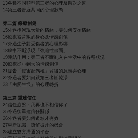
13各種不同類型第三者的心理及應對之道
14第三者普遍共同的心理狀態
第二篇 療癒創傷
15外遇後湧現大量的情緒，要如何安撫情緒
16療癒被背叛的身心及情感創傷
17外遇生子對受傷者的心理影響
18腦中不斷浮現「強迫性畫面」
19連結作用：第三者不斷亂入在生活中的各種狀況
20療癒從小到大的情感創傷
21提告「侵害配偶權」背後的意義與心理
22外遇者要如何跟第三者斷乾淨
23「由愛生恨」的心理轉折
第三篇 重建信任
24信任崩盤：我再也不相信你了
25外遇後重建信任關係
26外遇者要如何道歉才有效
27重新認識、瞭解彼此的機會
28建立雙方溝通的平台