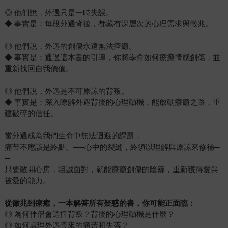
◎ 他們說，外遇只是一時失誤。
◆ 事實是：每段外遇背後，都藏有深層次的心理需求與徵兆。
◎ 他們說，外遇的創傷永遠無法痊癒。
◆ 事實是：通過這本書的引導，你將學會如何療癒情感創傷，並
重新找回自我價值。
◎ 他們說，外遇是不可原諒的背叛。
◆ 事實是：深入瞭解外遇背後的心理動機，能啟動療癒之路，重
建破碎的信任。
當外遇成為我們生命中無法迴避的課題，
痛苦不應該是終點。──心中的裂縫，終須以理解與原諒來修補─
─
只要敞開心房，坦誠面對，就能療癒創傷的陰霾，重新獲得愛與
被愛的能力。
從徵兆到療癒，一本解答所有疑惑的書，你可能正面臨：
◎ 為何伴侶會選擇背叛？背後的心理動機是什麼？
◎ 如何處理外遇帶來的痛苦和失落？