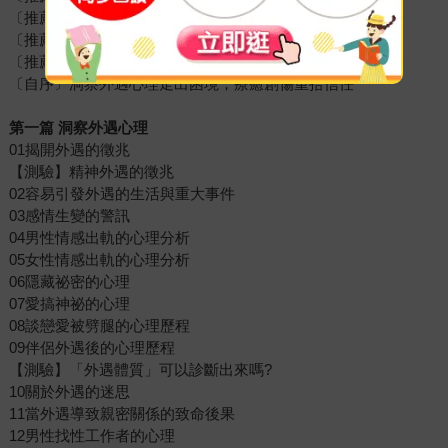
〔推薦序〕自我定義、自我看待、自我對待
〔推薦序〕願因出軌受苦的臉譜，終能在沉痛裡開出花來
〔推薦序〕當婚姻被外遇撞沉，你需要的心理健康指引
〔自序〕洞察外遇心理走出困境，療癒創傷重拾信任
第一篇 洞察外遇心理
01揭開外遇的徵兆
【測驗】精神外遇的徵兆
02容易引發外遇的生活與重大事件
03感情生變的警訊
04男性情感出軌的心理分析
05女性情感出軌的心理分析
06隱藏祕密的心理
07愛搞神祕的心理
08談戀愛被劈腿的心理歷程
09伴侶外遇後的心理歷程
【測驗】「外遇體質」可以診斷出來嗎?
10關於外遇的迷思
11當外遇導致親密關係的致命後果
12男性找性工作者的心理