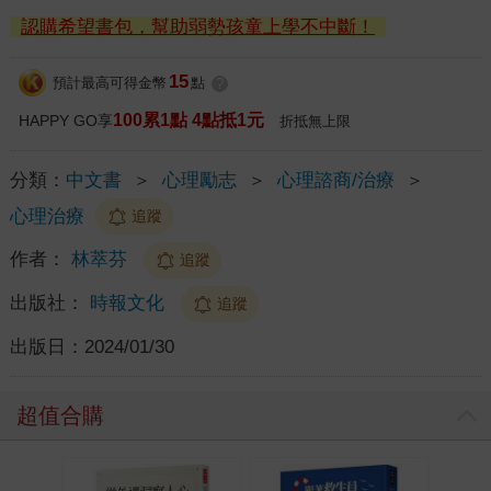
認購希望書包，幫助弱勢孩童上學不中斷！
15
預計最高可得金幣
點
?
100累1點 4點抵1元
HAPPY GO享
折抵無上限
分類：
中文書
＞
心理勵志
＞
心理諮商/治療
＞
心理治療
追蹤
作者：
林萃芬
追蹤
出版社：
時報文化
追蹤
出版日：
2024/01/30
超值合購