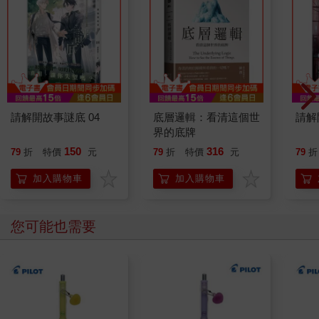
請解開故事謎底 04
底層邏輯：看清這個世
請解
界的底牌
150
316
79
折
特價
元
79
折
特價
元
79
折
加入購物車
加入購物車
您可能也需要