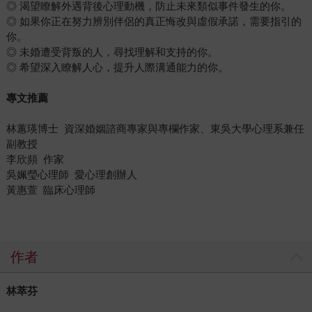
◎ 渴望瞭解外遇背後心理動機，防止未來類似事件發生的你。
◎ 如果你正在努力辨別伴侶的真正悔改與虛假承諾，需要指引的
你。
◎ 未婚遭受背叛的人，尋找理解和支持的你。
◎ 希望深入瞭解人心，提升人際溝通能力的你。
專文推薦
林蕙瑛博士 資深婚姻諮商專家與專欄作家、東吳大學心理系兼任
副教授
李欣頻 作家
吳姵瑩心理師 愛心理創辦人
黃惠萱 臨床心理師
作者
林萃芬