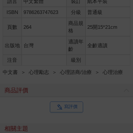
語言
中文繁體
裝訂
紙本平裝
ISBN
9786263747623
分級
普通級
商品規
頁數
264
25開15*21cm
格
適讀年
出版地
台灣
全齡適讀
齡
注音
級別
中文書
＞
心理勵志
＞
心理諮商/治療
＞
心理治療
商品評價
寫評價
相關主題