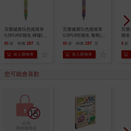
百樂健握玩色搖搖筆
百樂健握玩色搖搖筆
百樂果
0.5PURE聯名 檸檬(限
0.5PURE聯名 葡萄(限
聯名
量)
量)
187
187
85
折
特價
元
85
折
特價
元
8
折
加入購物車
加入購物車
您可能會喜歡