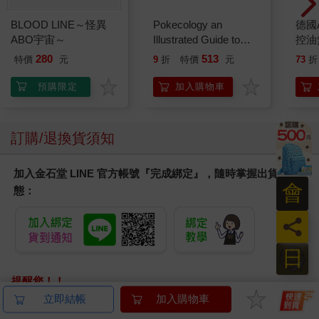
BLOOD LINE～怪異
Pokecology an
德國A
ABO宇宙～
Illustrated Guide to
控油
Pokemon Ecology
凝露3
280
513
特價
元
9
折
特價
元
73
折
(Pokemon Pikachu
髮根
Press)
調理
預購限定
加入購物車
滋潤
質適
訂購/退換貨須知
加入金石堂 LINE 官方帳號『完成綁定』，隨時掌握出貨動
會
態：
員
日
提醒您！！
金石堂及銀行均不會請您操作ATM! 如接獲電話要求您前往
立即結帳
加入購物車
ATM提款機，請不要聽從指示，以免受騙上當！