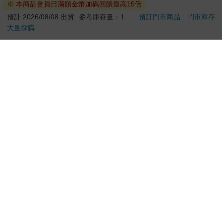
※ 本商品會員日滿額金幣加碼回饋最高15倍
退換貨須知：
預計 2026/08/08 出貨
參考庫存量：1
預訂門市商品
門市庫存
大量採購
**提醒您，鑑賞期不等於試用期，退回商品須為全新狀態**
依據「消費者保護法」第19條及行政院消費者保護處公告之
「通訊交易解除權合理例外情事適用準則」，以下商品購買
後，除商品本身有瑕疵外，將不提供7天的猶豫期：
易於腐敗、保存期限較短或解約時即將逾期。（如：生
鮮食品）
依消費者要求所為之客製化給付。（客製化商品）
報紙、期刊或雜誌。（含MOOK、外文雜誌）
經消費者拆封之影音商品或電腦軟體。
非以有形媒介提供之數位內容或一經提供即為完成之線
上服務，經消費者事先同意始提供。（如：電子書、電
子雜誌、下載版軟體、虛擬商品…等）
已拆封之個人衛生用品。（如：內衣褲、刮鬍刀、除毛
刀…等）
若非上列種類商品，均享有到貨7天的猶豫期（含例假
日）。
辦理退換貨時，商品（組合商品恕無法接受單獨退貨）必須