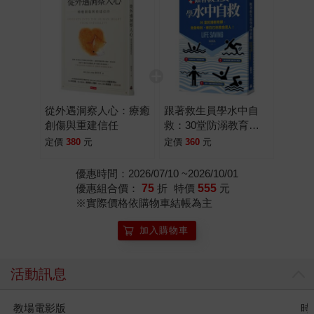
從外遇洞察人心：療癒
跟著救生員學水中自
創傷與重建信任
救：30堂防溺教育
課，危急時刻，做自己
定價
380
元
定價
360
元
的救命恩人！
優惠時間：2026/07/10 ~2026/10/01
優惠組合價：
75
折
特價
555
元
※實際價格依購物車結帳為主
加入購物車
活動訊息
時報經典展69折起