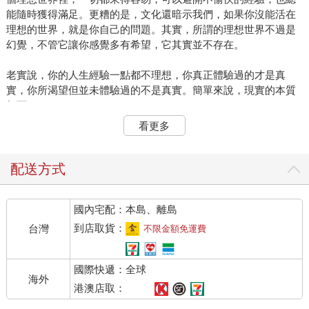
能隨時獲得滿足。更糟的是，文化還暗示我們，如果你沒能活在
理想的世界，就是你自己的問題。其實，所謂的理想世界不過是
幻覺，不管它讓你感覺多有希望，它其實並不存在。
老實說，你的人生經驗一點都不理想，你真正體驗過的才是真
實，你所渴望但並未體驗過的不是真實。簡單來說，現實的本質
如下：
看更多
• 人生包含了痛苦與逆境。
• 將來充滿不確定性。
• 無論要達到哪種成就，都必須做到遵守紀律。
配送方式
• 你並不特別。不管你怎麼做，都無法避開上述的人生面。
• 以上的情況永遠不會改變。
國內宅配：本島、離島
另外還有愛、喜悅、驚喜、超越、創造力等，但這些永遠不會單
到店取貨：
台灣
不限金額免運費
獨發生，而是與上述五點息息相關。
國際快遞：全球
在日常生活中，好像總是有些人生活一帆風順，不會遭逢逆境，
海外
媒體把這些人推到我們眼前—他們擁有完美的身材，日子過得無
港澳店取：
憂無慮，對自己該走的人生道路也很有把握，從不缺少愛或情感