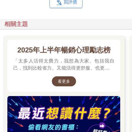
完美的人生，並就此停留在完美的一刻。由優越人士組成的理想
寫評價
世界，有如一張快照或明信片。但將完美的一刻凍結在時間中不
過是天方夜譚。真實的人生是個富於變化與深度的過程。完美的
幻境是一張圖像，膚淺又死氣沉沉，只是這類的圖像很吸引人，
相關主題
因為當中毫無一絲混亂。
真實地活著往往十分痛苦，即使如此，我們也寧願選擇真實地活
著，你該如何重新訓練自己做到這點？關鍵就在於這個我們抗拒
2025年上半年暢銷心理勵志榜
的事實：人生是由事件構成。
「太多人活得太費力，我想為大家、包括我自
要接受人生，唯一的實際做法就是接受每個構成人生的事件。事
己，找到比較省力、又能活得更舒服、也更滿足
件之流從未停歇。宇宙的驅動力正是透過人生事件而揭露在我們
的方法。所以我寫了這本書。」──蔡康永。
眼前。為什麼我們會抗拒這個事實？因為接受這個事實，會令我
看更多
2025網友們心靈療癒都在看這些↓↓↓↓
們置身於一個無法盡善盡美又無從預測的世界，沒人知道接下來
會發生什麼事，這個既神祕又令人害怕的事實，也讓我們感受到
自身渺小，無法掌控世事。
完美的幻境暗示著我們可以超越事件之流，但那是靈性上的死
亡，因為唯有發生事件，我們才能接觸到活躍又有意義的宇宙。
假如命運是由一連串的事件編織而成，要達到心理上的健康，就
要擁有能懷抱熱忱接受自身命運的能力。