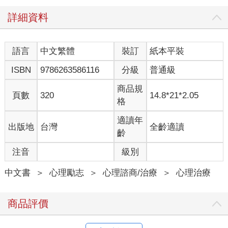
呵護，生活充滿著安全感。這些人好像有能力把人生的負面要素
詳細資料
都消滅殆盡，而這種力量讓他們顯得很特別。廠商在行銷產品
時，承諾會讓我們加入這群人的行列。我們都感受到同樣的壓
力，以為得讓別人相信我們是當中的一分子。無論是不曉得下一
語言
中文繁體
裝訂
紙本平裝
餐在哪裡的可憐孩子，還是坐擁六間豪宅的超級富豪，都承受著
同樣的壓力。當每個人都把幻想當成真實時，幻想就宛若真實。
ISBN
9786263586116
分級
普通級
然而，唯有別人才能讓幻想成真。在你的人生中，你會發現自己
商品規
頁數
320
14.8*21*2.05
沒辦法冒險。你不知道該怎麼做決定、將來的財務狀況未卜、臉
格
上又添了一條皺紋，也沒時間好好教養孩子，人生無法事事都掌
握在手中。這樣沒什麼不對，這些都是活著會有的感受。問題在
適讀年
出版地
台灣
全齡適讀
於我們的文化把上述那類人定為標準，使我們以為要活得有尊
齡
嚴，就必須成為那種人。一旦發生了負面事件，就覺得是發生了
注音
級別
不應該發生的事，明明是再尋常不過的人生經歷，卻覺得自己失
敗透頂。
中文書
＞
心理勵志
＞
心理諮商/治療
＞
心理治療
有其他路可走嗎？即使人生充滿衝突、不確定性、失望，你仍有
辦法培養自信，覺得自己很不錯嗎？你做得到的，但你必須換個
商品評價
角度思考。第一步是，要體悟到人生是個過程。我們的文化讓我
們忘了這個事實，還給了有害的暗示，使我們誤以為自己能活出