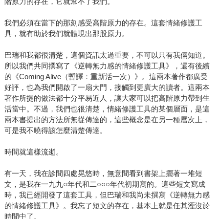
階原力的存在，它就幫不了我們。
我們必須在當下的那刻感受高階原力的存在。這套情緒修護工
具，就有助於我們就體現出那股原力。
巴瑞和我都很清楚，這個資訊太過重要，不可以只有我倆知道。
所以我們共同撰寫了《逆轉無力感的情緒修護工具》，還有後續
的《Coming Alive（暫譯：重新活一次）》。這兩本著作都廣受
好評，也為我們開啟了一扇大門，接觸到更廣大的讀者。這兩本
著作所提的做法都十分平易近人，讓大家可以把高階原力帶到生
活當中。不過，我們也很清楚，情緒修護工具的某個層面，是這
兩本書提出的方法所無從傳達的，這些概念是在另一種層次上，
可是我不曉得該怎麼清楚傳達。
時間就這樣流逝。
有一天，我在診間四處晃悠時，無意間看到書架上擺著一堆短
文，是我在一九九○年代和二○○○年代初期寫的。這些短文寫成
時，我已經開發了這套工具，但巴瑞和我尚未撰寫《逆轉無力感
的情緒修護工具》。我忘了短文的存在，基本上就是任其湮沒於
時間中了。