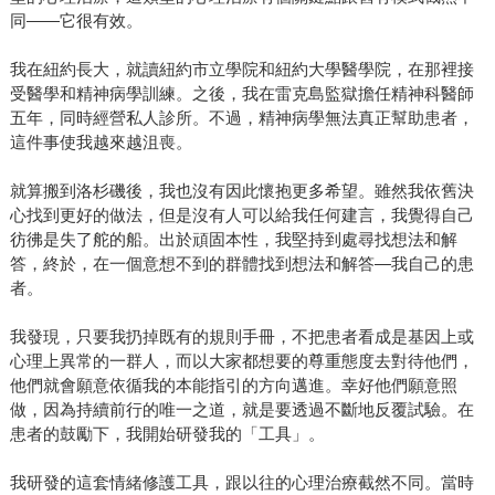
同——它很有效。
我在紐約長大，就讀紐約市立學院和紐約大學醫學院，在那裡接
受醫學和精神病學訓練。之後，我在雷克島監獄擔任精神科醫師
五年，同時經營私人診所。不過，精神病學無法真正幫助患者，
這件事使我越來越沮喪。
就算搬到洛杉磯後，我也沒有因此懷抱更多希望。雖然我依舊決
心找到更好的做法，但是沒有人可以給我任何建言，我覺得自己
彷彿是失了舵的船。出於頑固本性，我堅持到處尋找想法和解
答，終於，在一個意想不到的群體找到想法和解答—我自己的患
者。
我發現，只要我扔掉既有的規則手冊，不把患者看成是基因上或
心理上異常的一群人，而以大家都想要的尊重態度去對待他們，
他們就會願意依循我的本能指引的方向邁進。幸好他們願意照
做，因為持續前行的唯一之道，就是要透過不斷地反覆試驗。在
患者的鼓勵下，我開始研發我的「工具」。
我研發的這套情緒修護工具，跟以往的心理治療截然不同。當時