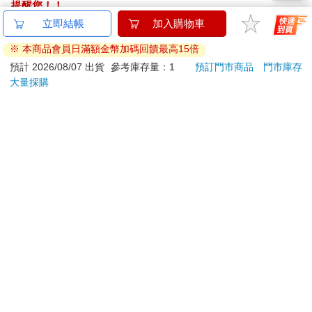
提醒您！！
奧斯威辛集中營倖存者、精神科醫師維克多‧ 弗蘭克（Viktor
金石堂及銀行均不會請您操作ATM! 如接獲電話要求您前往
立即結帳
加入購物車
Frankl）在其著作《向生命說 Yes》（…Trotzdem Ja Zum Leben
ATM提款機，請不要聽從指示，以免受騙上當！
※ 本商品會員日滿額金幣加碼回饋最高15倍
Sagen）提到一個極端的例子，一九四四年，據傳同盟國最晚會
退換貨須知：
預計 2026/08/07 出貨
參考庫存量：1
預訂門市商品
門市庫存
在耶誕節解放集中營，但等了幾個月，耶誕節都過去了，軍隊還
大量採購
是沒有抵達。當時是集中營醫師的弗蘭克回憶，耶誕節到過年期
**提醒您，鑑賞期不等於試用期，退回商品須為全新狀態**
間，集中營的死亡人數高於其他任何時候。他認為原因是囚犯們
依據「消費者保護法」第19條及行政院消費者保護處公告之
的希望破滅。當時的情況十分極端，弗蘭克堅決認為，自己得以
「通訊交易解除權合理例外情事適用準則」，以下商品購買
倖存，是靠著培養內在工具來撐住情緒。
後，除商品本身有瑕疵外，將不提供7天的猶豫期：
易於腐敗、保存期限較短或解約時即將逾期。（如：生
說明白一點：人類永遠無法藉由物質世界獲得快樂。人類是靈性
鮮食品）
的存在，唯有接觸到高階世界，情緒才能健全。人類需要高階原
依消費者要求所為之客製化給付。（客製化商品）
力，正如人類需要空氣一般。這不是抽象的觀念，而是人類的天
報紙、期刊或雜誌。（含MOOK、外文雜誌）
性。然而，人類必須不斷努力，才能保持與高階原力的接觸。只
經消費者拆封之影音商品或電腦軟體。
不過，懶得努力也是人性。因此，我們容易淪為幻覺的玩物，以
非以有形媒介提供之數位內容或一經提供即為完成之線
為外在的某件事物可以修復我們的情緒，靈性上我們就可以一直
上服務，經消費者事先同意始提供。（如：電子書、電
消極下去。在這個不實的盼望下，大家以為憂鬱症是外在世界無
法照顧你而造成的。從這個角度看來，憂鬱症可以成為一位優秀
子雜誌、下載版軟體、虛擬商品…等）
的導師。
已拆封之個人衛生用品。（如：內衣褲、刮鬍刀、除毛
刀…等）