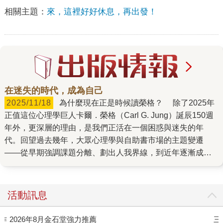
相關主題：
來，這裡好好休息，再出發！
在迷失的時代，成為自己
2025/11/18
為什麼現在正是時候讀榮格？ 除了2025年
正值這位心理學巨人卡爾．榮格（Carl G. Jung）誕辰150週
年外，更深層的理由，是我們正活在一個困惑與迷失的年
代。回望過去幾年，大眾心理學與自助書市場的主題變遷
——從早期強調課題分離、劃出人我界線，到近年逐漸成為
話題的「做自己」、「活出真實的我」。這個轉變，相較於
書籍風格的流行更迭，可能更接近社會大眾的集體憂慮所
致。而「成為自己」，正是榮格心理學的核心。 為什麼我
活動訊息
們要「成為自己」？因為現代人太習慣在外在的節奏中迷
路：高速變化的世界、重疊的角色期待、永無止境的社群比
作
2026年8月金石堂強力推薦
三