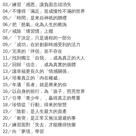
03／練習「感恩」讓負面念頭消失
04／不懂得「滿足」造成慢性不滿的世界
05／「時間」是來自神祇的贈禮
06／把「怒氣」化為人生的教誨
07／戒除「壞習慣」上癮
08／「下決定」只是過程的一部分
09／「成功」在於創新時感受到的活力
10／完美的「伴侶」並不存在
11／找到獨立「自我」，成為真正的大人
12／回歸「信念」，成為真實的個體
13／讓幸福更長久的「情感關係」
14／培養真正的「內在權威」
15／年邁「長者」就是將來的你
16／以自身的前行，為「孩子」照亮世界
17／引導「青少年」，贏得真正的尊重
18／珍惜從「行動」得來的智慧
19／「陰影」是人生最大的資產
20／「衝突」是正常又無法迴避的事
21／練習面對「失去」才能獲得快樂
22／向「夢境」學習