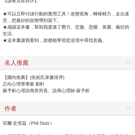
【讀者五星好評】
★可以立即付諸行動的實用工具！改變視角，轉移精力，走出迷
宮，把最好的狀態帶到當下。
★感謝這本書，幫助我度過了壓力、悲傷、恐懼、美麗、瘋狂的
生活。
★這本書讓我看到，誰都能學習從逆境中尋找意義。
名人推薦
【國內推薦】(依姓氏筆畫排序)
正向心理學專家 劉軒
蘇予昕心理諮商所所長、諮商心理師 蘇予昕
作者
菲爾‧史塔茲（Phil Stutz）