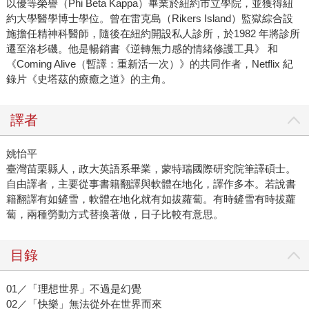
以優等榮譽（Phi Beta Kappa）畢業於紐約市立學院，並獲得紐
約大學醫學博士學位。曾在雷克島（Rikers Island）監獄綜合設
施擔任精神科醫師，隨後在紐約開設私人診所，於1982 年將診所
遷至洛杉磯。他是暢銷書《逆轉無力感的情緒修護工具》 和
《Coming Alive（暫譯：重新活一次）》的共同作者，Netflix 紀
錄片《史塔茲的療癒之道》的主角。
譯者
姚怡平
臺灣苗栗縣人，政大英語系畢業，蒙特瑞國際研究院筆譯碩士。
自由譯者，主要從事書籍翻譯與軟體在地化，譯作多本。若說書
籍翻譯有如鏟雪，軟體在地化就有如拔蘿蔔。有時鏟雪有時拔蘿
蔔，兩種勞動方式替換著做，日子比較有意思。
目錄
01／「理想世界」不過是幻覺
02／「快樂」無法從外在世界而來