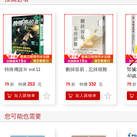
培養一套技能，讓你在情感上更獨立。不過，如果你無法為事件
歸類，就看不出其價值了。你只希望事情趕快過去，急著把它完
全拋在腦後，於是到頭來，你什麼也沒學到。辨認事件的類別，
就算只是簡單地稱為負面事件，也能讓自己成為充分利用、而非
被事件利用的人。
我們最好把事件給你的教誨看成靈性技能，而非心理技能，這樣
一來，就會覺得那是有意義的宇宙透過人生事件（尤其是負面事
件）來觸動你。你可以藉由這些靈性技能的協助，從日常事件中
找到意義，跟宇宙產生連結。
特殊傳說Ⅲ vol.11
刪掉容易，忘掉很難
腎臟
40
實驗看看吧，下次當你面對負面事件時，請運用這套觀念，觀察
就告
253
332
自己的感受。只要保持開放的胸襟並且定期這樣做，就會開始體
79
折
特價
元
79
折
特價
元
79
折
會到事件具有的重大意義。你的所有體驗將有所改變。訓練自己
加入購物車
加入購物車
把事件當成導師，就能把真實的體驗化為觀念的根基。
這就是人類生命的目標。
您可能也需要
▇ 「快樂」無法從外在世界而來