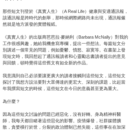
那些短文刊登於《真實人生》（A Real Life）健康與安適通訊報，
該通訊報是跨時代的創舉，那時候網際網路尚未出現，通訊報儼
然就是地方派發的實體報紙。
《真實人生》的出版商芭芭拉‧麥納利（Barbara McNally）對我的
工作很感興趣，她給我機會寫專欄，提出一些想法。每篇短文分
別講述一個常見的問題，例如憂鬱、憤怒、寂寞等。在書架上發
現短文時，我回想起了通訊報讀者和心靈勵志書讀者提出的意見
與回饋，頓時覺得這些舊文有如全新的作品。
我意識到自己必須要讓更廣大的讀者接觸到這些短文，這些短文
探討了我想方設法要對大眾傳達的更宏大、深刻的課題，比起當
年我撰寫短文的時候，這些短文在今日的意義甚至更為重大。
為什麼？
因為這些短文討論的問題已經惡化，沒有好轉。身為精神科醫
師，我每天都目睹著這些惡化的影響。疫情爆發，社群媒體擴
散，貪婪橫行於世，分裂的政治體制已然失能，這些事在在加深