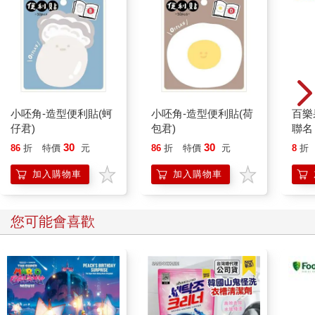
有些時候，身為醫生，不開藥並不容易。偶爾患者會堅持要我開
藥，但為了對方好，我必須回絕。如百憂解（Prozac）等抗憂鬱
劑使用得當的話，會是天賜之物，但在某些情況下，抗憂鬱劑可
能比憂鬱症本身更糟糕。
喬的情況就是這樣，三十歲的他是位英語教授，在菁英學院教
書。充滿魅力，在階梯大講堂和社交活動中都是光芒四射。除此
小呸角-造型便利貼(蚵
小呸角-造型便利貼(荷
百樂果
之外，他還是個才華洋溢的小說家，出版過一本暢銷書。問題是
仔君)
包君)
聯名
只要他一閒下來，就會化成一灘爛泥，等到要講課或參加簽書會
30
30
86
折
特價
元
86
折
特價
元
8
折
的時候，才會有生氣。週末的狀況不好，學期中假日或暑假時的
狀況就更差了。最常看到他的樣子是無精打采地坐在電視前，整
加入購物車
加入購物車
間屋子亂七八糟，他根本不曉得該拿其餘的時間怎麼辦。他一半
是迷途的孩子，一半是幻滅的老人，他的文學事業即將早早走下
坡。
您可能會喜歡
對於自己的狀況，他抱著近乎古怪扭曲的看法。每當陰鬱的心情
襲來，他會問我：「為什麼是現在？」彷彿陰鬱情緒是突如其來
地出現。隨後，他會哀怨地問：「喜悅什麼時候才會來？」彷彿
喜悅是耶誕老人或救世主。在伍迪‧艾倫的電影裡，這種情況會很
搞笑；但在現實生活中，卻是個正在成形的災難。