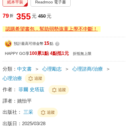
紙本平裝
Readmoo 電子書
355
79
折
元
450
元
認購希望書包，幫助弱勢孩童上學不中斷！
15
預計最高可得金幣
點
?
100累1點 4點抵1元
HAPPY GO享
折抵無上限
分類：
中文書
＞
心理勵志
＞
心理諮商/治療
＞
心理治療
追蹤
作者：
菲爾 史塔茲
追蹤
譯者：
姚怡平
出版社：
三采
追蹤
出版日：
2025/03/28