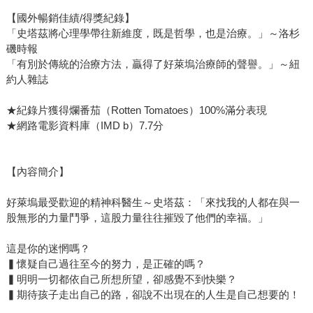
悉，也許會問：為什麼他經常強調「順其自然」、「接受自
【國外暢銷佳績/得獎紀錄】
己」？這樣會不會成為一種「消極的安慰」？事實上，書中
「史塔茲將心理學帶往新維度，既是哲學，也是治療。」～洛杉
所描寫的「接受」並非逃避，而是一種勇敢的凝視。真正的
磯時報
自我接納，不是放棄改變，而是先學會看見自己正在逃避什
「有別於傳統的治療方法，贏得了好萊塢治療師的聲譽。」～紐
麼——承認恐懼、嫉妒、創傷，或遺憾。唯有與這些黑暗部
約人雜誌
分共處，我們才能在光明中立足。 世上許多人都在受苦
★紀錄片獲得爛番茄（Rotten Tomatoes）100%滿分表現
——苦於求而不得，苦於不被理解，苦於失去與遺憾。但也
★網路電影資料庫（IMD b）7.7分
正因為我們會犯錯、會因此痛苦，才有機會理解「完整」的
意義。正如有光的地方必有陰影，唯有理解黑暗，才可能向
光而行。 願這本書，成為你在紛擾時代裡的一盞燈，帶你
【內容簡介】
重新走向那個真實的自己。
好萊塢最受歡迎的精神科醫生～史塔茲：「來找我的人都在與一
股無形的力量鬥爭，這股力量往往摧毀了他們的幸福。」
這是你的迷惘嗎？
▍懷疑自己過往至今的努力，是正確的嗎？
▍明明一切都依自己所想所望，卻感覺不到快樂？
▍期待孩子走出自己的路，卻說不出現在的人生是自己想要的！