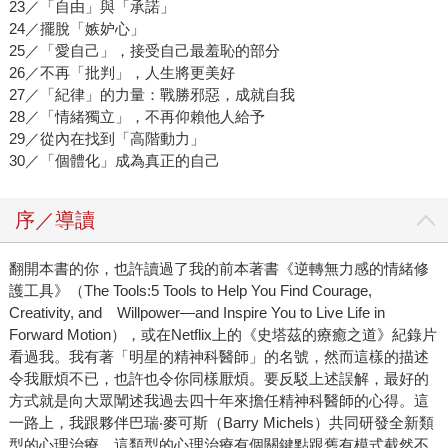
23／「自由」與「承諾」
24／擺脫「嫉妒心」
25／「愛自己」，接受自己最羞恥的部分
26／不再「批判」，人生將更美好
27／「紀律」的力量：戰勝邪惡，成就自我
28／「情緒獨立」，不再仰賴他人給予
29／從內在找到「高階動力」
30／「個體化」成為真正的自己
序／導讀
翻開本書的你，也許讀過了我的前本著書《逆轉無力感的情緒修
護工具》（The Tools:5 Tools to Help You Find Courage,
Creativity, and Willpower—and Inspire You to Live Life in
Forward Motion），或在Netflix上的《史塔茲的療癒之道》紀錄片
看過我。我有著「明星的精神科醫師」的名號，然而這樣的描述
令我厭煩不已，也許也令你同樣厭煩。要反駁上述誤解，最好的
方式就是向大眾闡述我過去四十年來擔任精神科醫師的心得。這
一路上，我跟夥伴巴瑞‧麥可斯（Barry Michels）共同研發全新類
型的心理治療，這類型的心理治療有個關鍵點跟舊有模式截然不