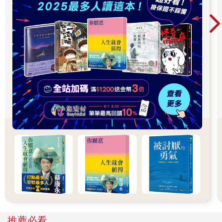
處理人生事件就像當個好家長，光是現身、出席還不夠，更要具
有觀點，並且備好一套工具。沒做好準備，就無法有建設性地處
理事件。為什麼做好準備的人少之又少呢？因為人們往往希望事
件，尤其是壞事件，永遠不會到來，他們以為理想世界真實存
在，以為可以活在輕鬆的世界裡，每天玩樂透。在我們的文化
中，很少人會為人生事件做好充分的準備。
在觀念上做好準備，你就能扭轉負面事件的意義。有了具體的觀
念，你對事件的感知也會有積極的改變。這套世界觀如下。
• 負面事件本來就會發生。
• 負面事件存在，不表示你有問題。
• 在負面事件中，總是有改變的機會。
• 比起取得理想的結果，培養靈性技能其實更加重要。
沒人知道自己將來會面對什麼逆境，但不管哪種逆境（比如誤
解、遺棄、風險、衝突、失去等），上述觀念都能協助你處之泰
然，允許你退開一段距離，辨認事件的屬性，讓事件的價值高過
於其直接細節，變得可以歸類。舉例來說，遭到遺棄能教你學會
推薦必看