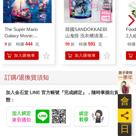
儘管他的狀況如此，我還是不願意開抗憂鬱劑給他。他先是發牢
騷，而後開始懇求。但我不為所動，原因就在於他對藥物抱持的
態度，和一開始引發憂鬱的心態如出一轍。雖說如此，如果精神
The Super Mario
韓國SANDOKKAEBI
Foo
科醫師建議你服藥，你就應該認真考慮，有時候實際狀況會比看
Galaxy Movie:
山鬼怪 洗衣槽清潔劑
2入
起來還要更糟糕。然而，喬的狀況不是這樣，他在為自己的人生
Peach`s Birthday
450公克-10包組
444
591
9
折
特價
元
59
折
特價
元
特價
編織幻境，只要他肯坦誠面對幻境，從那一刻起，他就會好轉。
Surprise: The Super
Mario Galaxy Movie
加入購物車
加入購物車
簡單來說，他認為自己可以透過外在活動來調節情緒和動力，他
Storybook
希望藉由外在事物（例如酒精、學生的稱讚、名聲等）讓自己處
於正面的狀態。他會回想大學時期交往的女友，當時兩人的關係
訂購/退換貨須知
充滿激情又極度不穩定，他很想知道自己什麼時候可以再像當初
那樣「墜入愛河」。愛是另一件可以讓他快樂的事物，他顯然也
是以同樣的眼光看待百憂解。
加入金石堂 LINE 官方帳號『完成綁定』，隨時掌握出貨動
會
態：
以為身外之物會讓人快樂是一種不實的盼望。希臘人認為，身外
之物是「神祇送來的可疑贈禮」。實際上，只會有兩種結果：要
員
麼期盼的事物不會成真，要麼期盼的事物成真了，效果卻轉瞬即
逝。不管是哪種結果，你的狀況都會變得比之前更糟，因為你把
日
自己訓練得執著於外在的結果。