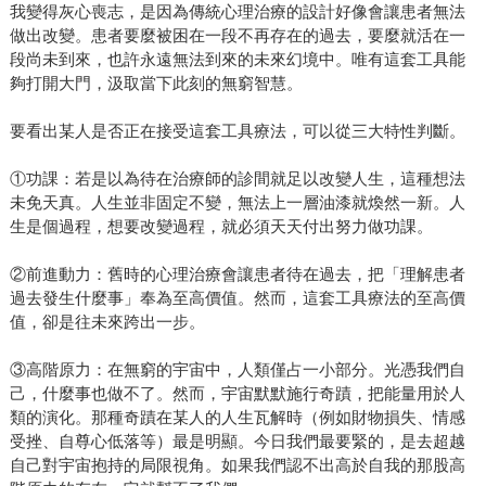
我變得灰心喪志，是因為傳統心理治療的設計好像會讓患者無法
做出改變。患者要麼被困在一段不再存在的過去，要麼就活在一
段尚未到來，也許永遠無法到來的未來幻境中。唯有這套工具能
夠打開大門，汲取當下此刻的無窮智慧。
要看出某人是否正在接受這套工具療法，可以從三大特性判斷。
①功課：若是以為待在治療師的診間就足以改變人生，這種想法
未免天真。人生並非固定不變，無法上一層油漆就煥然一新。人
生是個過程，想要改變過程，就必須天天付出努力做功課。
②前進動力：舊時的心理治療會讓患者待在過去，把「理解患者
過去發生什麼事」奉為至高價值。然而，這套工具療法的至高價
值，卻是往未來跨出一步。
③高階原力：在無窮的宇宙中，人類僅占一小部分。光憑我們自
己，什麼事也做不了。然而，宇宙默默施行奇蹟，把能量用於人
類的演化。那種奇蹟在某人的人生瓦解時（例如財物損失、情感
受挫、自尊心低落等）最是明顯。今日我們最要緊的，是去超越
自己對宇宙抱持的局限視角。如果我們認不出高於自我的那股高