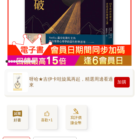
呀哈★吉伊卡哇旋風再起，精選周邊看過
加購
來
寫評價
好書
喜歡+1
賺金幣