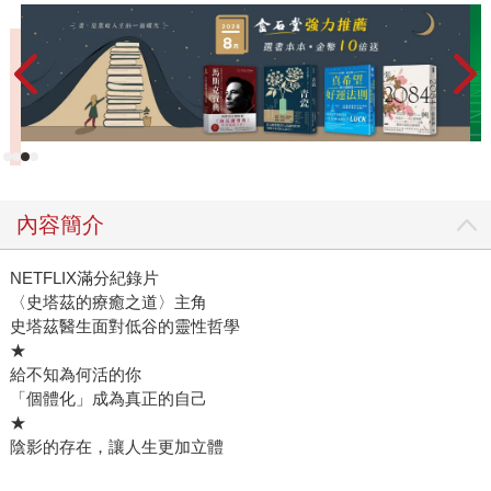
較——這些都讓我們以為，只要夠努力、夠忙碌，就代表自
己有價值。我們把疲憊當作充實，把焦慮誤認為動力。為了
扮演「夠好」的伴侶、子女、父母、員工、主管，我們拚命
藏起缺點、掩蓋脆弱。彷彿承認這些短處，就會讓整個人生
坍塌。然而，榮格提醒我們：被壓抑的陰影不會消失，它只
會在意想不到的時刻反撲、影響我們的人生。 因此，榮格
所說的「成為自己」，並不是一條輕盈的自我實現之路，而
是一場需要勇氣的探險——向內面對恐懼、承認矛盾、與潛
內容簡介
意識對話。那是一場誠實的旅程：我們終於不再只想成為
「好人」，而是開始嘗試成為一個「完整的人」。 正如本
NETFLIX滿分紀錄片
書作者鐘穎在前言中溫柔提醒道：「讀完這本書，你仍然會
〈史塔茲的療癒之道〉主角
是你，但會是一個更通透、更有活力的你。」 鐘穎長年以
史塔茲醫生面對低谷的靈性哲學
故事導入榮格心理學，將抽象的概念化為可理解的語言。這
★
次他以28句榮格語錄為線索，帶領讀者重新思考：如何與內
給不知為何活的你
在自我相處？如何與世界互動？怎麼面對日常瑣事，以及生
「個體化」成為真正的自己
命中重大難解的課題？這本書不是心理學教科書，而是一面
★
陰影的存在，讓人生更加立體
鏡子，不僅讓你看見種種困擾的真實面貌，也發現自己內心
潛藏的力量。 然而，若你和我一樣，對榮格心理學並不熟