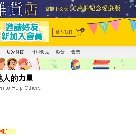
0
登入/註冊
電
居家休閒
日用食品
影音
售票
他人的力量
en to Help Others
中斷！