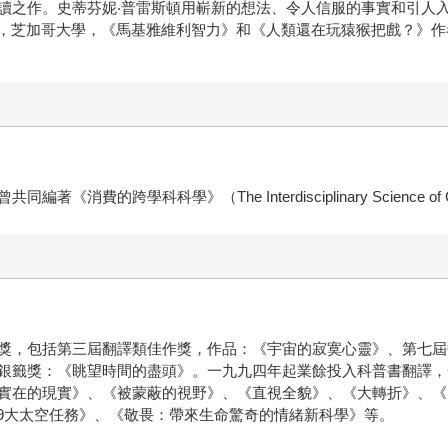
讀之作。史蒂芬妮‧普雷斯頓用嶄新的想法、令人信服的事實和引人
ipieri），芝加哥大學，《馬基雅維利智力》和《人類還在玩猿猴把戲？》
跨學科科學》（The Interdisciplinary Science of Co
獎，包括第三屆翻譯類佳作獎，作品：《宇宙的寂寞心靈》、第七屆
籤獎：《眺望時間的盡頭》。一九九四年起業餘投入科普書翻譯，一九九
實在的現實》、《被蒙蔽的視野》、《直視全貌》、《大轉折》、《
 9大太空任務》、《敬畏：帶來生命驚奇的情緒新科學》等。