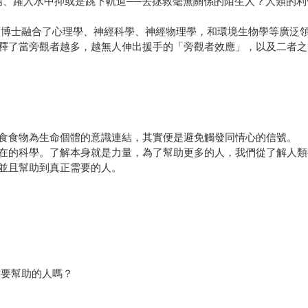
、躍入水中抑或是跳下軌道──去拯救毫無關係的陌生人？人類的利
博士融合了心理學、神經科學、神經物理學，和環境生物學等廣泛領
釋了當旁觀者越多，越無人伸出援手的「旁觀者效應」，以及二者之
食物為生命個體的意識連結，其實便是避免觸發同情心的信號。
的科學。了解本身就是力量，為了幫助更多的人，我們從了解人類
並且幫助到真正需要的人。
需要幫助的人嗎？