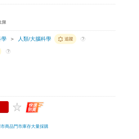
上限
科學
＞
人類/大腦科學
追蹤
?
?
門市商品
門市庫存
大量採購