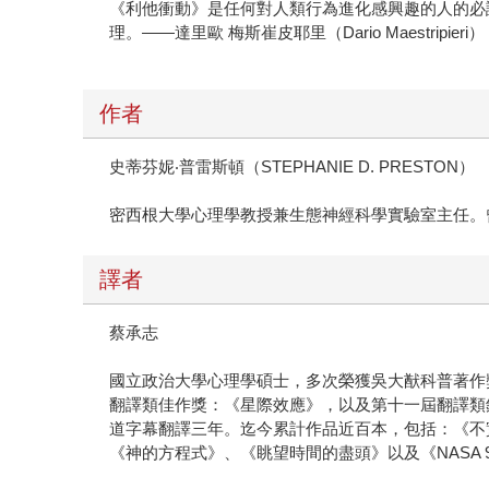
《利他衝動》是任何對人類行為進化感興趣的人的必
理。——達里歐 梅斯崔皮耶里（Dario Maestr
作者
史蒂芬妮‧普雷斯頓（STEPHANIE D. PRESTON）
密西根大學心理學教授兼生態神經科學實驗室主任。曾共同編著《消費的
譯者
蔡承志
國立政治大學心理學碩士，多次榮獲吳大猷科普著作
翻譯類佳作獎：《星際效應》，以及第十一屆翻譯類銀
道字幕翻譯三年。迄今累計作品近百本，包括：《不
《神的方程式》、《眺望時間的盡頭》以及《NASA