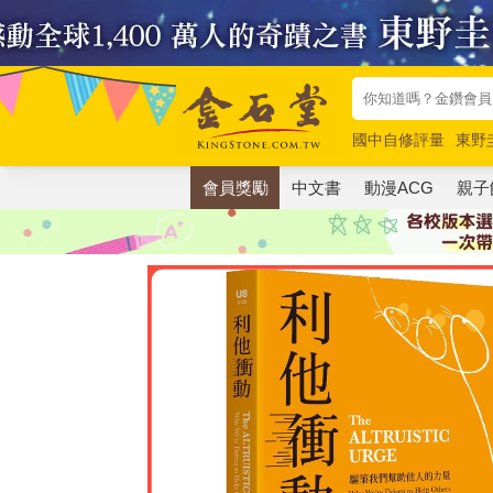
國中自修評量
東野
唯紅花綻放
奧德賽
會員獎勵
中文書
動漫ACG
親子