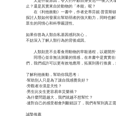
又是什麼原因，令人們不顧自身安危──衝入火場
止？還是其實來自於動物的「本能」呢？
在《利他衝動》一書中，作者史蒂芬妮‧普雷斯頓
探討人類如何發展出幫助弱者的強大動力，同時也解
眾生的同情心和科學嚴謹性。
如果你曾為人類自私基因感到灰心，
不妨深入了解人類行為的背後成因。
人類刻意不去看食用動物的宰殺過程，以避開所食
同理心並非無法測量的情感，在本書中是實實在在
們，我們或許可以更有效地應用，拓展到善行推廣，
了解利他衝動，幫助你我思考：
‧幫助別人只是為了讓自我感覺良好？
‧旁觀者冷漠是天性？
‧男生比女生更容易幸災樂禍？
‧為什麼問題越大，我們就越不想幫忙？
‧連對自己的感受都會判斷錯誤了，我們有幫到真正
誠摯推薦