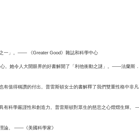
。—— 《Greater Good》雜誌和科學中心
。她令人大開眼界的好書解開了「利他衝動之謎」。——法蘭斯．德瓦爾（
也有值得稱讚的付出。普雷斯頓女士的書解釋了我們雙重性格中非凡
學嚴謹性和創造力。普雷斯頓對眾生的慈悲之心熠熠生輝。 ——Carol
理論。 ——《美國科學家》