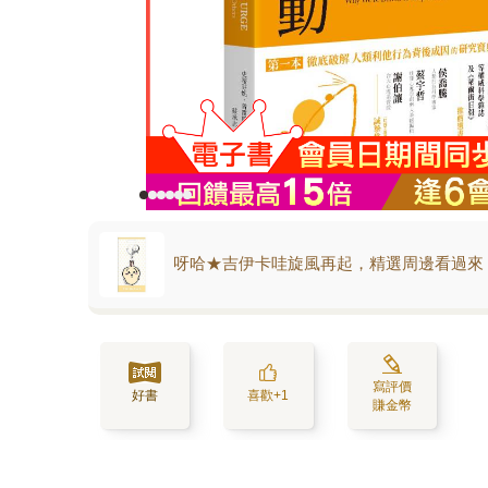
呀哈★吉伊卡哇旋風再起，精選周邊看過來
寫評價
好書
喜歡+1
賺金幣