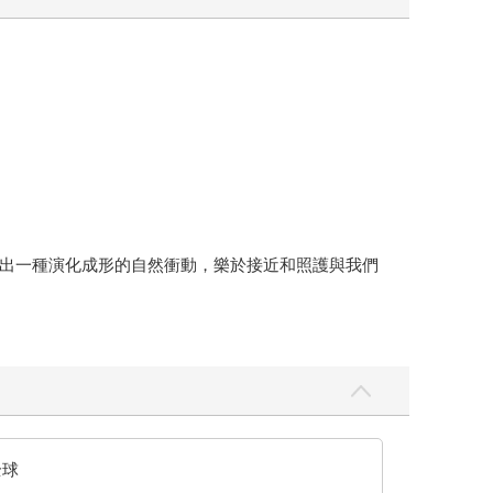
出一種演化成形的自然衝動，樂於接近和照護與我們
血跡後，「毫不猶豫地」縱身躍入水中，把他拉到安
下救援，幫忙避開不斷逼近的列車。這樣的英勇救援行
然而這隻狗後來又跑回燃燒的房
命的方式，來幫助其他個體呢？為什麼這種傾向會存
與我們特有的人類付出能力相互關聯。反過來說，倘
全球
一項能闡釋其演化、心理學和神經基礎之綜合式理論來予