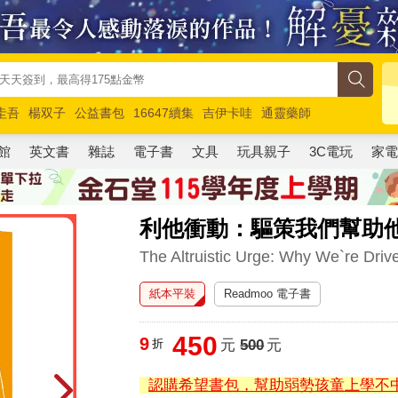
圭吾
楊双子
公益書包
16647續集
吉伊卡哇
通靈藥師
路邊攤新作
馬斯克
玩具總動員5
超慢跑
館
英文書
雜誌
電子書
文具
玩具親子
3C電玩
家
利他衝動：驅策我們幫助
The Altruistic Urge: Why We`re Driv
紙本平裝
Readmoo 電子書
450
9
折
元
500
元
認購希望書包，幫助弱勢孩童上學不