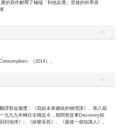
入勝的寫作解釋了極端「利他反應」背後的科學原
作者
nsumption）（2014）。
翻譯類金籤獎：《寫給未來總統的物理課》、第八屆
九年轉任全職迄今，期間曾從事Discovery頻
回到地球》、《娛樂至死》、《最後一個知識人》、