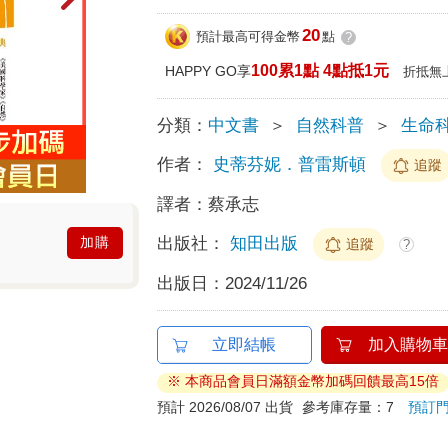
20
預計最高可得金幣
點
?
100累1點 4點抵1元
HAPPY GO享
折抵無
分類：
中文書
＞
自然科普
＞
生命
作者：
史蒂芬妮．普雷斯頓
追蹤
譯者：
蔡承志
出版社：
知田出版
加購
追蹤
?
出版日：
2024/11/26
立即結帳
加入購物車
※ 本商品會員日滿額金幣加碼回饋最高15倍
預計 2026/08/07 出貨
參考庫存量：7
預訂