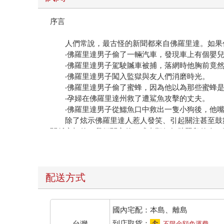
序言
人們常說，最古怪的新聞都來自佛羅里達。如果你
‧佛羅里達男子偷了一輛汽車，發現車上有個嬰兒
‧佛羅里達男子駕駛贓車被捕，落網時他胸前竟然
‧佛羅里達男子闖入監獄與友人們消磨時光。
‧佛羅里達男子偷了蜜蜂，因為他以為那些蜜蜂是
‧孕婦在佛羅里達州救了遭鯊魚攻擊的丈夫。
‧佛羅里達男子從鱷魚口中救出一隻小狗後，他嘴
除了炫示佛羅里達人惹人發笑、引起關注甚至鼓舞
關係密切的、我們關心的，或者類似無助嬰兒的人，
這種營救本能經常出現在人類英勇行為故事中，就
全地點；紐約市的韋斯利．奧特里（Wesley Au
為，也見於其他物種，好比千里達的一隻狗，在屋子
屋，結果不幸喪生，或許是為了援救寵物鸚鵡。
配送方式
這些個體看起來很英勇，有時可能有點瘋狂，甚至
在於跨物種的情況？這種衝動與同理心（也稱為「共
若我們這般不顧一切地受驅策去拯救他人，為什麼對
國內宅配：本島、離島
我寫這本書的宗旨是為了描述一種特定形式的利他行為之
到店取貨：
台灣
不限金額免運費