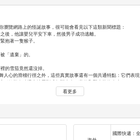
瀏覽網路上的怪誕故事，很可能會看見以下這類新聞標題：
之後，他讓嬰兒平安下車，然後男子成功逃離。
緊抱著一隻猴子。
被「遺棄」的。
裡的雪茄竟然還沒掉。
人心的滑稽行徑之外，這些真實故事還有一個共通特點：它們表現
這種衝動有時還會擴展到成年陌生人、寵物和野生動物身上。
像佛羅里達那名孕婦，當她看到鯊魚背鰭，並且水中出現她丈夫的
看更多
trey），他在一名年輕男子癲癇發作跌落地鐵軌道後，毫不遲疑地跳
失火時不斷吠叫，拉扯飼主褲腿以喚醒他，救了牠人類夥伴的性命。
愚蠢。一個物種怎麼會演化出損己利人的傾向，以可能危害本身生
情」）暨助人性格或深刻思考有什麼關係？而這些屬性，一般總認為
世界各地其他人的苦難，又表現得視而不見呢？
國際快遞：
本質，稱之為「利他衝動」（altruistic urge），並透過
海外