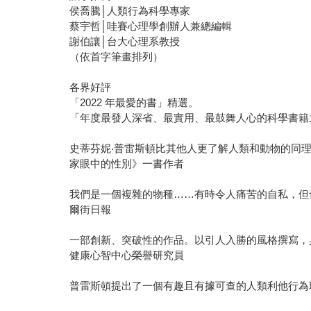
侯喬騰│人類行為科學專家
蔡宇哲│哇賽心理學創辦人兼總編輯
謝伯讓│台大心理系教授
（依首字筆畫排列）
各界好評
「2022 年最愛的書」精選。
「年度最發人深省、最實用、最鼓舞人心的科學書籍之一」
史蒂芬妮‧普雷斯頓比其他人更了解人類和動物的同理心
家眼中的性別》一書作者
我們是一個複雜的物種……有時令人痛苦的自私，但
爾街日報
一部創新、突破性的作品。以引人入勝的風格撰寫，具有科
健康心智中心榮譽研究員
普雷斯頓提出了一個有趣且有據可查的人類利他行為