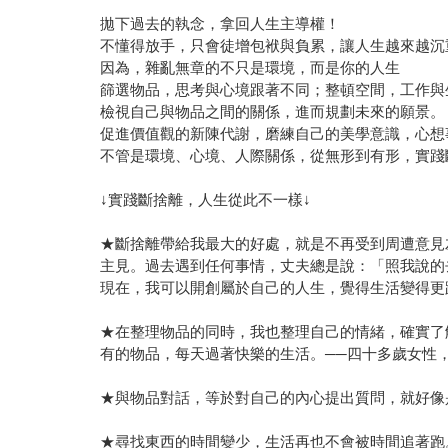
拋下過去的執念，拿回人生主導權！
不懂得放手，只會徒增包袱與負累，讓人生越來越沉
因為，雜亂無章的不只是環境，而是你的人生
篩選物品，思考與心境跟著不同；整頓空間，工作與
檢視自己與物品之間的關係，進而規劃未來的願景。
促進價值觀的新陳代謝，磨練自己的美學意識，心想
不管是環境、心境、人際關係，從無形到有形，實踐
↓實踐斷捨離，人生從此不一樣↓
★斷捨離帶給我最大的好處，就是不再受到周遭意見
主見。過去遇到任何事情，丈夫總是說：「照我說的
現在，我可以開創屬於自己的人生，覺得生活變得更
★在整理物品的同時，我也整理自己的情緒，確實了
有的物品，每天過著快樂的生活。──四十多歲女性
★與物品對話，等於對自己的內心提出質問，就好像
★尋找東西的時間變少，生活再也不會被時間追著跑