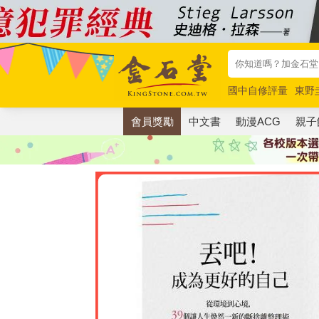
國中自修評量
東野
唯紅花綻放
奧德賽
會員獎勵
中文書
動漫ACG
親子