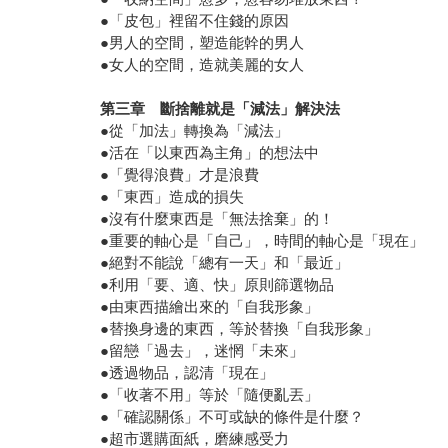
●「皮包」裡留不住錢的原因
●男人的空間，塑造能幹的男人
●女人的空間，造就美麗的女人
第三章 斷捨離就是「減法」解決法
●從「加法」轉換為「減法」
●活在「以東西為主角」的想法中
●「覺得浪費」才是浪費
●「東西」造成的損失
●沒有什麼東西是「無法捨棄」的！
●重要的軸心是「自己」，時間的軸心是「現在」
●絕對不能說「總有一天」和「最近」
●利用「要、適、快」原則篩選物品
●由東西描繪出來的「自我形象」
●替換身邊的東西，等於替換「自我形象」
●留戀「過去」，迷惘「未來」
●透過物品，認清「現在」
●「收著不用」等於「隨便亂丟」
●「確認關係」不可或缺的條件是什麼？
●超市選購面紙，磨練感受力