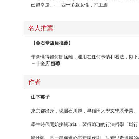
己超幸運。──四十多歲女性，打工族
名人推薦
【金石堂店員推薦】
學會懂得如何斷捨離，運用在任何事情和看法，拋下
－十全店 娜蓉
作者
山下英子
東京都出身，現居石川縣，早稻田大學文學系畢業。
學生時代開始接觸瑜珈，習得瑜珈的行法哲學「斷行
斷捨離，是一種促進心靈新陳代謝，改變思考邏輯的