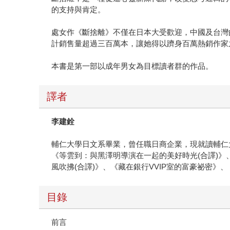
的支持與肯定。
處女作《斷捨離》不僅在日本大受歡迎，中國及台灣
計銷售量超過三百萬本，讓她得以躋身百萬熱銷作家
本書是第一部以成年男女為目標讀者群的作品。
譯者
李建銓
輔仁大學日文系畢業，曾任職日商企業，現就讀輔仁
《等雲到：與黑澤明導演在一起的美好時光(合譯)》
風吹拂(合譯)》、《藏在銀行VVIP室的富豪祕密》
目錄
前言