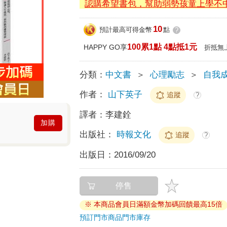
認購希望書包，幫助弱勢孩童上學不
10
預計最高可得金幣
點
?
100累1點 4點抵1元
HAPPY GO享
折抵無
分類：
中文書
＞
心理勵志
＞
自我
作者：
山下英子
追蹤
?
譯者：
李建銓
加購
出版社：
時報文化
追蹤
?
出版日：
2016/09/20
停售
※ 本商品會員日滿額金幣加碼回饋最高15倍
預訂門市商品
門市庫存