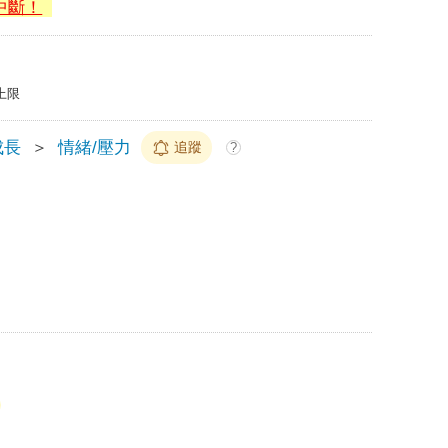
中斷！
上限
成長
＞
情緒/壓力
追蹤
?