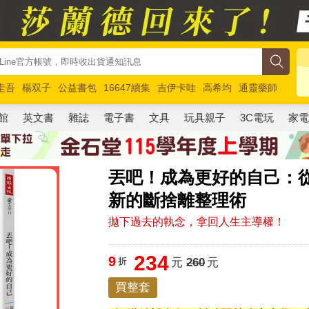
圭吾
楊双子
公益書包
16647續集
吉伊卡哇
高希均
通靈藥師
路邊攤新作
馬斯克
玩具總動員5
超慢跑
館
英文書
雜誌
電子書
文具
玩具親子
3C電玩
家
丟吧！成為更好的自己：從
新的斷捨離整理術
拋下過去的執念，拿回人生主導權！
234
9
折
元
260
元
買整套