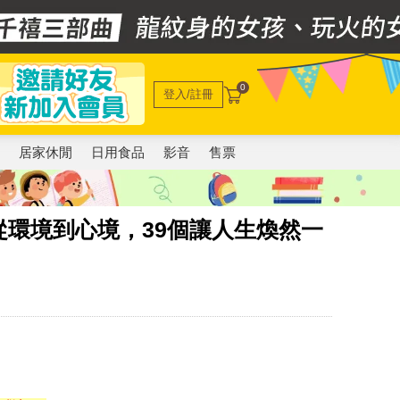
0
登入/註冊
電
居家休閒
日用食品
影音
售票
環境到心境，39個讓人生煥然一