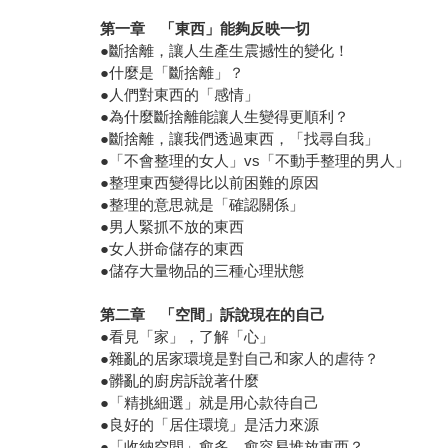
第一章 「東西」能夠反映一切
●斷捨離，讓人生產生震撼性的變化！
●什麼是「斷捨離」？
●人們對東西的「感情」
●為什麼斷捨離能讓人生變得更順利？
●斷捨離，讓我們透過東西，「找尋自我」
●「不會整理的女人」vs「不動手整理的男人」
●整理東西變得比以前困難的原因
●整理的意思就是「確認關係」
●男人緊抓不放的東西
●女人拼命儲存的東西
●儲存大量物品的三種心理狀態
第二章 「空間」訴說現在的自己
●看見「家」，了解「心」
●雜亂的居家環境是對自己和家人的虐待？
●髒亂的廚房訴說著什麼
●「精挑細選」就是用心款待自己
●良好的「居住環境」是活力來源
●「收納空間」愈多，愈容易堆放東西？