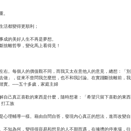
重。
生活都變得更順利；
事成的美好人生不再是夢想。
斷捨離哲學，變化馬上看得見！
左右。每個人的價值觀不同，而我又太在意他人的意見，總想：「別
去做」，從來不曾問我怎麼想，也不和我討論。在實踐斷捨離前，我
踏實。──五十多歲，家庭主婦
解自己真正喜歡的東西是什麼，隨時想著：「希望只留下喜歡的東西
，打工族
是心理輔導一樣。藉由自問自答，發現內心真正的想法，進而改變自
。不知為何，變得很容易和想見的人不期而遇，在擁擠的停車場，往