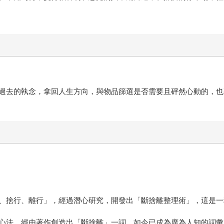
過去的執念，拿回人生方向，與物品篩選是否需要且砰然心動的，也
、捨行、離行」，經過潛心研究，開發出「斷捨離整理術」，這是一
心法。經由著作創造出「斷捨離」一詞，如今已成為廣為人知的詞彙