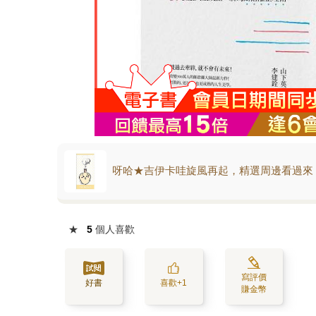
呀哈★吉伊卡哇旋風再起，精選周邊看過來
★
5
個人喜歡
寫評價
好書
喜歡+1
賺金幣