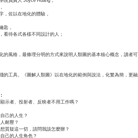
人 Joyce Huang，
，
字，佐以在地化的體驗，
鑰匙，
，看待各式各樣不同設計的人；
化的風格，最條理分明的方式來說明人類圖的基本核心概念，讀者可
踐的工具。《圖解人類圖》以在地化的範例與說法，化繁為簡，更融
：
道顯示者、投射者、反映者不用工作嗎？
對自己的人生？
的人耐壓？
住想質疑這一切，請問我該怎麼辦？
出自己的人生角色？