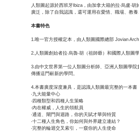
人類圖起源於西班牙Ibiza，由加拿大籍的拉‧烏盧
廣泛，除了自我認識，還可運用在愛情、職場、教養
本書特色
1.唯一官方授權定本，由人類圖國際總部 Jovian Arc
2.人類圖創始者拉‧烏魯‧胡（祖師爺）和國際人類圖
3.由中文世界第一位人類圖分析師、亞洲人類圖學
傳播這門嶄新的學問。
4.本書廣度深度兼具，是認識人類圖最完整的一本書
‧九大能量中心
‧四種類型和四種人生策略
‧內在權威，人生的領航員
‧通道、閘門與迴路，你的天賦才華與特質
‧十二種人生角色，你如何與外界建立連結？
‧完整的輪迴交叉索引，一窺你的人生使命