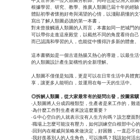
中文世界第一位人類圖分析師、同時也是亞洲人類圖學院負責
根據學習、研究、教學、推廣人類圖已屆十年的經驗
體貼初學者懷抱好奇與渴望的心情，以淺顯易懂的文
寫出了解人類圖必讀的第一本書，
對未曾接觸過人類圖的人而言，本書如同一把城門的
可以帶你走進這座殿堂，以截然不同的角度看待自己
而已認識和學習的人，也能從中獲得許多新的體會。
這本書猶如是一個古道熱腸又熱心的導遊，以最生活
的人類圖設計產生架構性的全新理解。
人類圖不僅僅是知識，更是可以在日常生活中具體實
享，讓更多人能明白，並運用在每一天的生活中。
◎
拆解人類圖，從大家最常有的疑問出發，按圖索驥
‧人類圖將人分成四種類型，生產者是來工作的，難
‧為什麼工作對生產者來說這麼重要？
‧Ｇ中心空白的人就表示沒有人生方向嗎？該怎麼面
‧職場上怎麼可能沒有壓力，如何訓練空白根部中心
‧回到內在權威與策略來做決定，好困難，一直忍不
‧我好羨慕別人的人生角色，可以換嗎？我該如何活