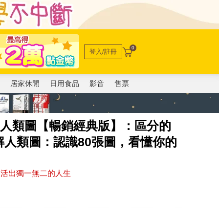
0
登入/註冊
電
居家休閒
日用食品
影音
售票
《人類圖【暢銷經典版】：區分的
人類圖：認識80張圖，看懂你的
，活出獨一無二的人生