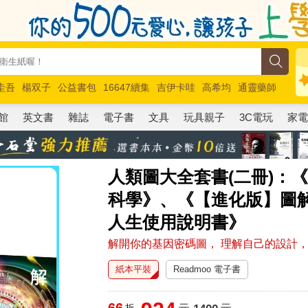
圭吾
楊双子
公益書包
16647續集
吉伊卡哇
高希均
通靈藥師
路邊攤新作
馬斯克
玩具總動員5
超慢跑
館
英文書
雜誌
電子書
文具
玩具親子
3C電玩
家
人類圖大全套書(二冊)：
科學》、《【進化版】圖解
人生使用說明書》
解開你的基因密碼圖， 理解自己的設計
紙本平裝
Readmoo 電子書
66
折