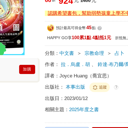
924
元
1400
元
認購希望書包，幫助弱勢孩童上學不
45
預計最高可得金幣
點
?
100累1點 4點抵1元
HAPPY GO享
折抵無
分類：
中文書
＞
宗教命理
＞
占卜
作者：
拉．烏盧．胡
、
鈴達‧布乃爾/
加購
譯者：
Joyce Huang（喬宜思）
出版社：
本事出版
追蹤
?
出版日：
2023/01/12
相關主題：
2025年度之書