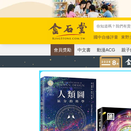
國中自修評量
東野
唯紅花綻放
奧德賽
會員獎勵
中文書
動漫ACG
親子