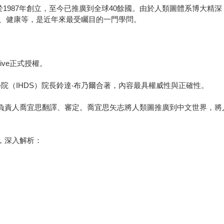
‧胡於1987年創立，至今已推廣到全球40餘國。由於人類圖體系博大
、健康等，是近年來最受矚目的一門學問。
hive正式授權。
學院（IHDS）院長鈴達‧布乃爾合著，內容最具權威性與正確性。
院負責人喬宜思翻譯、審定。喬宜思矢志將人類圖推廣到中文世界，
，深入解析：