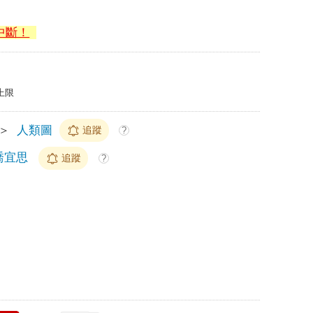
中斷！
上限
＞
人類圖
追蹤
?
喬宜思
追蹤
?