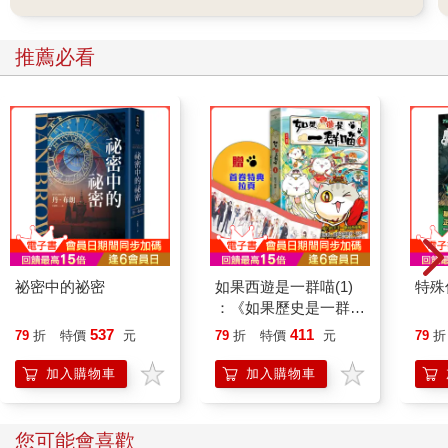
推薦必看
祕密中的祕密
如果西遊是一群喵(1)
特殊傳
：《如果歷史是一群
喵》作者最新力作，附
537
411
79
折
特價
元
79
折
特價
元
79
折
【首卷特典】拉頁
加入購物車
加入購物車
您可能會喜歡