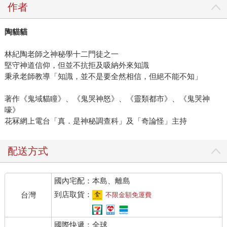
作者
陶貓貓
林紀陶老師之神秘學十二門徒之一
堅守神道信仰，但並不抗拒及吸納外來知識
秉承老師教導「知識，並不是要全然相信，但絕不能不知」
著作《鬼域貓瞳》、《鬼哭神怒》、《靈類都市》、《鬼哭神
嚎》
花冧網上電台「真．是神秘調查科」及「奇論怪」主持
配送方式
國內宅配：本島、離島
到店取貨：
台灣
不限金額免運費
國際快遞：全球