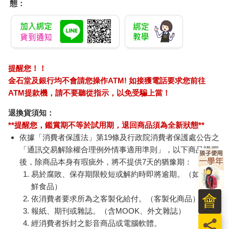
態：
提醒您！！
金石堂及銀行均不會請您操作ATM! 如接獲電話要求您前往
ATM提款機，請不要聽從指示，以免受騙上當！
退換貨須知：
**提醒您，鑑賞期不等於試用期，退回商品須為全新狀態**
依據「消費者保護法」第19條及行政院消費者保護處公告之
「通訊交易解除權合理例外情事適用準則」，以下商品購買
後，除商品本身有瑕疵外，將不提供7天的猶豫期：
易於腐敗、保存期限較短或解約時即將逾期。（如：生
鮮食品）
會
依消費者要求所為之客製化給付。（客製化商品）
報紙、期刊或雜誌。（含MOOK、外文雜誌）
員
經消費者拆封之影音商品或電腦軟體。