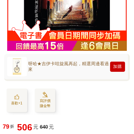
呀哈★吉伊卡哇旋風再起，精選周邊看過
加購
來
寫評價
喜歡+1
賺金幣
506
79
折
元
640
元