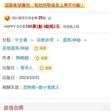
認購希望書包，幫助弱勢孩童上學不中斷！
25
預計最高可得金幣
點
?
100累1點 4點抵1元
HAPPY GO享
折抵無上限
分類：
中文書
＞
宗教命理
＞
靈異/神秘
＞
其他靈異/神秘
追蹤
作者：
陶貓貓
追蹤
出版社：
筆求人
追蹤
出版日：
2023/10/31
相關主題：
恐怖喔~膽小鬼慎入
超值合購