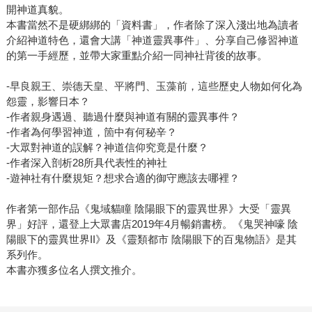
開神道真貌。
本書當然不是硬綁綁的「資料書」，作者除了深入淺出地為讀者
介紹神道特色，還會大講「神道靈異事件」、分享自己修習神道
的第一手經歷，並帶大家重點介紹一同神社背後的故事。
-早良親王、崇德天皇、平將門、玉藻前，這些歷史人物如何化為
怨靈，影響日本？
-作者親身遇過、聽過什麼與神道有關的靈異事件？
-作者為何學習神道，箇中有何秘辛？
-大眾對神道的誤解？神道信仰究竟是什麼？
-作者深入剖析28所具代表性的神社
-遊神社有什麼規矩？想求合適的御守應該去哪裡？
作者第一部作品《鬼域貓瞳 陰陽眼下的靈異世界》大受「靈異
界」好評，還登上大眾書店2019年4月暢銷書榜。《鬼哭神嚎 陰
陽眼下的靈異世界II》及《靈類都市 陰陽眼下的百鬼物語》是其
系列作。
本書亦獲多位名人撰文推介。