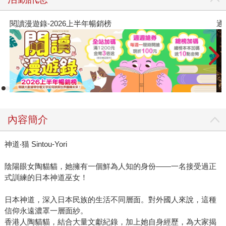
閱讀漫遊錄-2026上半年暢銷榜
通
內容簡介
神道‧猫 Sintou-Yori
陰陽眼女陶貓貓，她擁有一個鮮為人知的身份——一名接受過正
式訓練的日本神道巫女！
日本神道，深入日本民族的生活不同層面。對外國人來說，這種
信仰永遠濃罩一層面紗。
香港人陶貓貓，結合大量文獻紀錄，加上她自身經歷，為大家揭