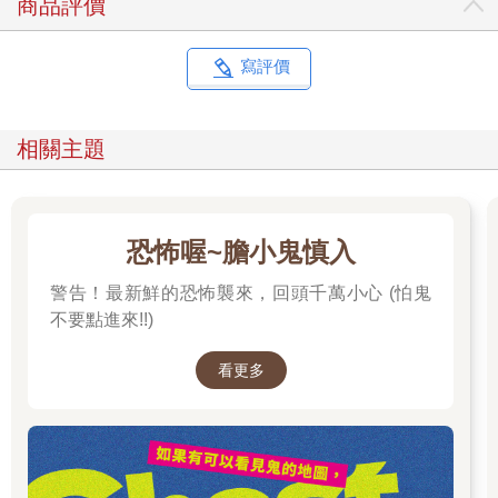
商品評價
寫評價
相關主題
恐怖喔~膽小鬼慎入
警告！最新鮮的恐怖襲來，回頭千萬小心 (怕鬼
不要點進來!!)
看更多