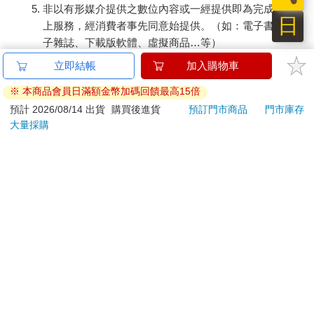
非以有形媒介提供之數位內容或一經提供即為完成之線
日
上服務，經消費者事先同意始提供。（如：電子書、電
子雜誌、下載版軟體、虛擬商品…等）
已拆封之個人衛生用品。（如：內衣褲、刮鬍刀、除毛
立即結帳
加入購物車
刀…等）
※ 本商品會員日滿額金幣加碼回饋最高15倍
若非上列種類商品，均享有到貨7天的猶豫期（含例假
日）。
預計 2026/08/14 出貨
購買後進貨
預訂門市商品
門市庫存
大量採購
辦理退換貨時，商品（組合商品恕無法接受單獨退貨）必須
是您收到商品時的原始狀態（包含商品本體、配件、贈品、
保證書、所有附隨資料文件及原廠內外包裝…等），請勿直
接使用原廠包裝寄送，或於原廠包裝上黏貼紙張或書寫文
字。
退回商品若無法回復原狀，將請您負擔回復原狀所需費用，
嚴重時將影響您的退貨權益。