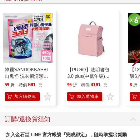
韓國SANDOKKAEBI
【PUGO】聰明書包
【1
山鬼怪 洗衣槽清潔劑
3.0 plus(中低年級)藕
釀6入
450公克-10包組
粉 全新進化玩美上市
591
4161
59
折
特價
元
95
折
特價
元
8
折
加入購物車
加入購物車
訂購/退換貨須知
加入金石堂 LINE 官方帳號『完成綁定』，隨時掌握出貨動