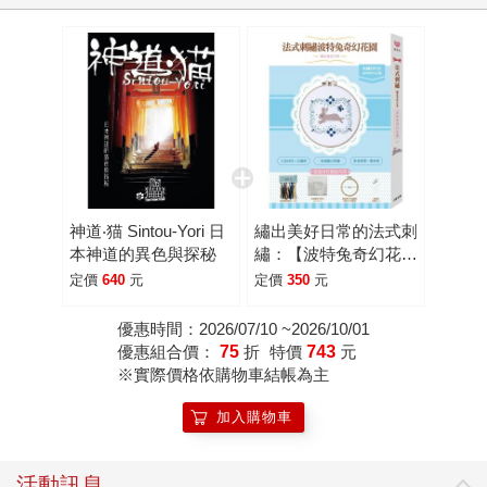
神道‧猫 Sintou-Yori 日
繡出美好日常的法式刺
本神道的異色與探秘
繡：【波特兔奇幻花園
材料套組】
定價
640
元
定價
350
元
優惠時間：2026/07/10 ~2026/10/01
優惠組合價：
75
折
特價
743
元
※實際價格依購物車結帳為主
加入購物車
活動訊息