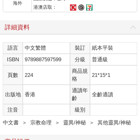
海外
港澳店取：
詳細資料
語言
中文繁體
裝訂
紙本平裝
ISBN
9789887597599
分級
普通級
商品規
頁數
224
21*15*1
格
適讀年
出版地
香港
全齡適讀
齡
注音
級別
中文書
＞
宗教命理
＞
靈異/神秘
＞
其他靈異/神秘