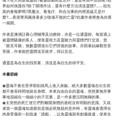
魂卡在人間變成靈體?被靈體黏附是意外，還是有箇中原因呢?結
界如何保護你?除了開壇作法，還有什麼方法清送靈體?.......祖先
真的會報夢嗎?黑魔法、養鬼仔、和合法事的內裡底蘊又是什
麼?....香港警局藏身著多少陰魂不散的亡靈?此書作者將會為你逐
一揭開。
作者是澳洲註冊心理輔導及治療師，亦是一位通靈師。每當遇上
被靈體騷擾的客人，便靠靈視力及靈聽力與靈體們打交道。曾
「眼見耳聽」無數靈體道出它們背後的故事。亦因著結緣觀世音
菩薩，作者能把靈體送至彼岸，得以安息。
通靈是為在生的找答案，清送是為往生的得平安。
本書節錄
◉靈魂不會在受孕那刻就馬上進入身軀。絕大多數靈魂在出生前
都不會長時間地留在身體。本來自由自在的靈魂，突然要無所事
事地屈縮在一個細小的子宮裏，是一件多麼沉悶無聊的事。
◉太突然的死亡使它們對離開身體的過程沒有明顯的意識。又或
者當一個靈魂知道眼前是個必死無疑的意外時，有靈魂會選擇在
肉身受傷前一刻急速「跳船」，以免靈魂留有創傷後遺，使來生