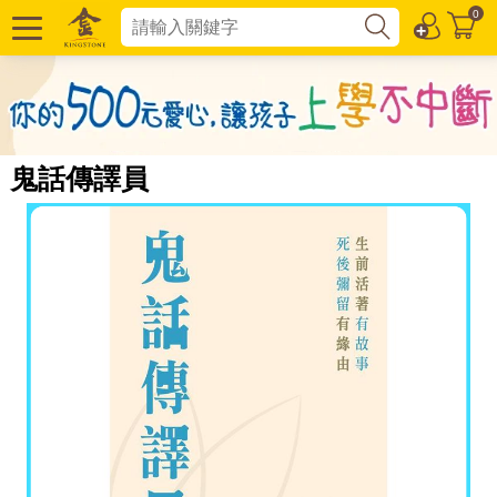
0
鬼話傳譯員