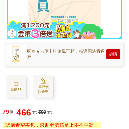
呀哈★吉伊卡哇旋風再起，精選周邊看過
加購
來
寫評價
喜歡+1
賺金幣
466
79
折
元
590
元
認購希望書包，幫助弱勢孩童上學不中斷！