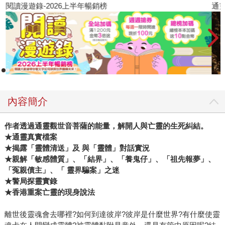
閱讀漫遊錄-2026上半年暢銷榜
通
內容簡介
作者透過通靈觀世音菩薩的能量，解開人與亡靈的生死糾結。
★通靈真實檔案
★揭露「靈體清送」及 與「靈體」對話實況
★親解「敏感體質」、「結界」、「養鬼仔」、「祖先報夢」、
「冤親債主」、「 靈界騙案」之迷
★警局探靈實錄
★香港重案亡靈的現身說法
離世後靈魂會去哪裡?如何到達彼岸?彼岸是什麼世界?有什麼使靈