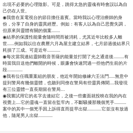
出現不必要的心理陰影。可是，跳得太急的靈魂有時會誤以為自
己仍在人世。
◉我曾在某電視台的節目擔任嘉賓。當時我以心理治療師的身
份，分享了自身的靈異經歷。例如：有客人以為自己思覺失調，
但原來與靈體有關的個案.......
◉結界的保護性能量會隨時間而被消耗，尤其近年比較多人離
世......例如我以往在農曆六月為屋主建立結界，七月節過後結界只
耗損了三成。可是近年...........
◉每次當我連結靈師觀音菩薩的能量並打開了光之通道後.........有
時當我目送他們離開的時候，眼廉會快速閃過一些他們生前的片
段.............
◉我有位任職重案組的朋友，他近年開始修練六壬法門.....無意中
提到警局有幾個靈體，也聽到同僚在警局有些靈異傳聞....我發現
有三位靈體一直長期留在警局…
◉我嘗試用它的名字去連結它，之後一些畫面就投映在我的內在
視覺上....它的靈魂一直留在監牢內，不斷騷擾那幾個兇手..........
案中的其中一個兇手因上訴得直而提早出獄............它並沒有放過
他，隨尾男人出獄............