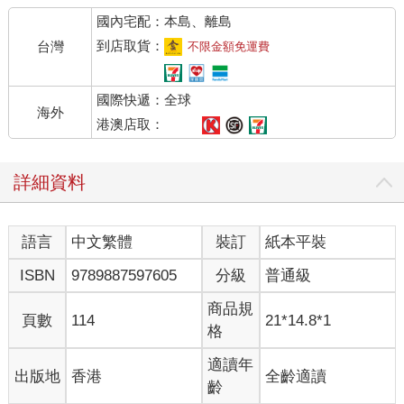
國內宅配：本島、離島
到店取貨：
台灣
不限金額免運費
國際快遞：全球
海外
港澳店取：
詳細資料
語言
中文繁體
裝訂
紙本平裝
ISBN
9789887597605
分級
普通級
商品規
頁數
114
21*14.8*1
格
適讀年
出版地
香港
全齡適讀
齡