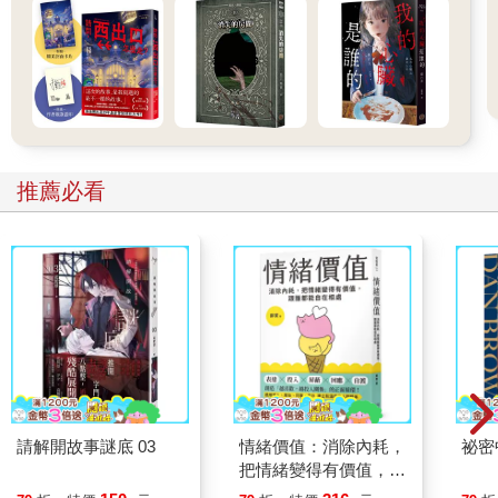
推薦必看
請解開故事謎底 03
情緒價值：消除內耗，
祕密
把情緒變得有價值，跟
誰都能自在相處