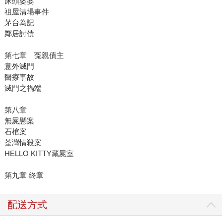
床頭婆婆
祖屋清場事件
茅台為記
鄰居討債
第七章 冤親債主
意外滅門
醫療事故
滅門之禍端
第八章
無屍懸案
石棺案
荃灣情殺案
HELLO KITTY藏屍室
第九章 終章
配送方式