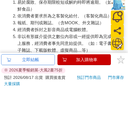
易於腐敗、保存期限較短或解約時即將逾期。（如：生
鮮食品）
依消費者要求所為之客製化給付。（客製化商品）
報紙、期刊或雜誌。（含MOOK、外文雜誌）
經消費者拆封之影音商品或電腦軟體。
非以有形媒介提供之數位內容或一經提供即為完成之線
上服務，經消費者事先同意始提供。（如：電子書、電
子雜誌、下載版軟體、虛擬商品…等）
已拆封之個人衛生用品。（如：內衣褲、刮鬍刀、除毛
立即結帳
加入購物車
刀…等）
※ 2026夏季暢銷展-大風2書75折
若非上列種類商品，均享有到貨7天的猶豫期（含例假
日）。
預計 2026/08/17 出貨
購買後進貨
預訂門市商品
門市庫存
大量採購
辦理退換貨時，商品（組合商品恕無法接受單獨退貨）必須
是您收到商品時的原始狀態（包含商品本體、配件、贈品、
保證書、所有附隨資料文件及原廠內外包裝…等），請勿直
接使用原廠包裝寄送，或於原廠包裝上黏貼紙張或書寫文
字。
退回商品若無法回復原狀，將請您負擔回復原狀所需費用，
嚴重時將影響您的退貨權益。