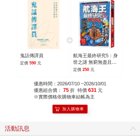
鬼話傳譯員
航海王最終研究5：身
世之謎 無窮無盡且難
定價
590
元
以預測的紛亂世界
定價
250
元
優惠時間：2026/07/10 ~2026/10/01
優惠組合價：
75
折
特價
631
元
※實際價格依購物車結帳為主
加入購物車
活動訊息