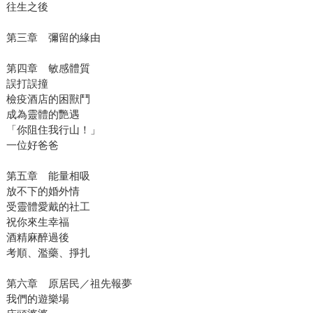
往生之後
第三章 彌留的緣由
第四章 敏感體質
誤打誤撞
檢疫酒店的困獸鬥
成為靈體的艷遇
「你阻住我行山！」
一位好爸爸
第五章 能量相吸
放不下的婚外情
受靈體愛戴的社工
祝你來生幸福
酒精麻醉過後
考順、濫藥、掙扎
第六章 原居民／祖先報夢
我們的遊樂場