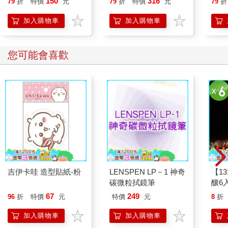
150
316
79
折
特價
元
79
折
特價
元
79
折
加入購物車
加入購物車
您可能會喜歡
吉伊卡哇 造型貼紙-粉
LENSPEN LP－1 神奇
【1
碳微粒拭鏡筆
釀6入
67
249
96
折
特價
元
特價
元
8
折
加入購物車
加入購物車