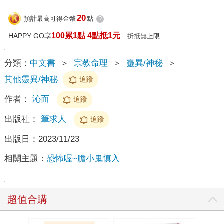
20
預計最高可得金幣
點
?
100累1點 4點抵1元
HAPPY GO享
折抵無上限
分類：
中文書
＞
宗教命理
＞
靈異/神秘
＞
其他靈異/神秘
追蹤
作者：
沁而
追蹤
出版社：
筆求人
追蹤
出版日：
2023/11/23
相關主題：
恐怖喔~膽小鬼慎入
超值合購