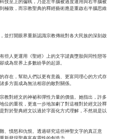
科技至上的偏執，乃是左半腦被過度運用與右半腦被
到極致，而宗教聖典的釋經藝術應是重啟右半腦思維
，並打開眼界重新認識宗教傳統對各大民族的深刻啟
有些人更運用《聖經》上的文字譴責墮胎與同性戀等
卻成為世界上多數紛爭的起源。
的存在，幫助人們以更有意義、更富同理心的方式存
諸多方面成為無法相容的敵對關係。
宗教對經文的神祕和彈性力量的價值。她指出，許多
地位的重視，更進一步地加劇了對這種對於經文詮釋
是對於聖典經文以過於字面化方式理解，不然就是以
難、憤怒和仇恨。透過研究這些神聖文字的真正意
重新發現聖典富有靈性的創造力。