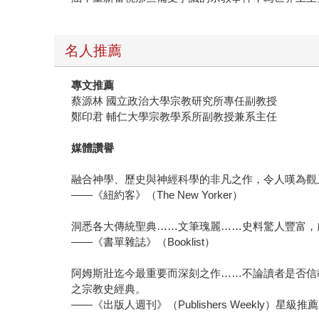
名人推薦
專文推薦
蔡源林 國立政治大學宗教研究所專任副教授
鄭印君 輔仁大學宗教學系所副教授兼系主任
媒體讚譽
融合神學、歷史與神經科學的非凡之作，令人嘆為觀
——《紐約客》（The New Yorker）
洞悉各大傳統聖典……文筆瑰麗……史料驚人豐富，
——《書單雜誌》（Booklist）
阿姆斯壯迄今最重要而深刻之作……不論讀者是否信
之宗教史經典。
——《出版人週刊》（Publishers Weekly）星級推薦