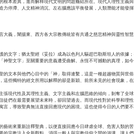
的根本差異，進而解釋現代文明的問題癥結所在。現代人理性主義與
造力停滯、人文精神消沉。左右腦應該平衡發展，人類潛能才能發揮
言大義，闡揚東、西方各大宗教傳統皆有共通之慈悲精神與靈性智慧
護的文字；猶太聖經《妥拉》成為以色列人驅趕巴勒斯坦人的依據；
「神聖文字」至關重要的意義遭受曲解。永恆不可撼動的真理，如今
聖的文本與他們心目中的「神」取得連繫，這是一種超越物質與世俗
，這些獨特的經文所用以解釋的卻是新穎、前所未見的社會現象，在
主張現代性及其理性主義、文字主義和左腦思維的傾向，剝奪了全球
信徒們在最需要展望未來時，卻回望過去。而現代性對於科學和理性
寓言，導致聖典無法直接回應現代的困境。這也使得今日的人們要不
的藝術來重新詮釋聖典，以便直接回應今日肆虐全球、危害人類的苦
要的宗教注入全新觀點，消弭一般人與宗教信仰之間的鴻溝，讓人們