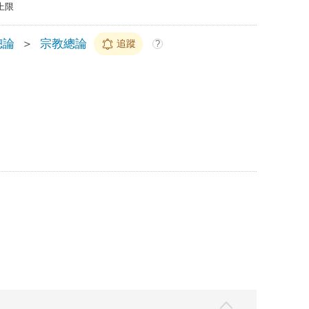
上限
總論
＞
宗教總論
追蹤
?