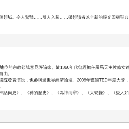
個領域。令人驚豔……引人入勝……帶領讀者以全新的眼光回顧聖典
導地位的宗教領域意見評論家。於1960年代曾經擔任羅馬天主教修
自由。
演說，也參與過世界經濟論壇。2008年獲頒TED年度大獎，並創立《仁愛憲
。
神話簡史》、《神的歷史》、《為神而辯》、《大蛻變》、《愛人如