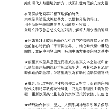
給出現代人類困境的解方，找回亂世急需的安定力量
在這個缺乏寬容和相互理解的時代，
宗教聖典被當成煽動暴力、仇恨和分裂的藉口。
用全新眼光認識世界各大宗教刻不容緩，
並建立跨宗教思想文化的對話，解答人類永恆的追尋
★阿姆斯壯比較宗教學作品中時空跨域幅度最大的偉
從前軸心時代的「宇宙與世界」、軸心時代至中世紀
關性，並依序勾勒出同一時期中西方主要宗教之基本
★顛覆宗教聖典是固定而權威的書寫文本之刻板印象
以動態而創新的觀點重新認識聖典，將其視為具流動
時俱進的新詮釋，並將聖典視為有助於協助個體達成
★批判現代文明的理性與信仰二元對立，促進跨宗教
現代文明將宗教傳統邊緣化，乃是科學理性主義過度
觀，重新找回慈悲且包容的宗教理想與實踐，以便改
★精巧融合神學、歷史、人類學與神經科學等多個領