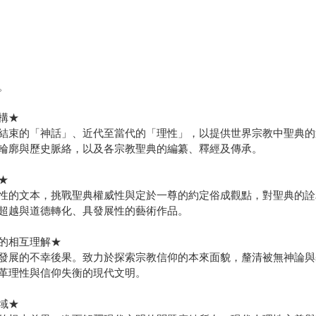
。
構★
結束的「神話」、近代至當代的「理性」，以提供世界宗教中聖典的
輪廓與歷史脈絡，以及各宗教聖典的編纂、釋經及傳承。
★
性的文本，挑戰聖典權威性與定於一尊的約定俗成觀點，對聖典的詮
超越與道德轉化、具發展性的藝術作品。
的相互理解★
發展的不幸後果。致力於探索宗教信仰的本來面貌，釐清被無神論與
革理性與信仰失衡的現代文明。
域★