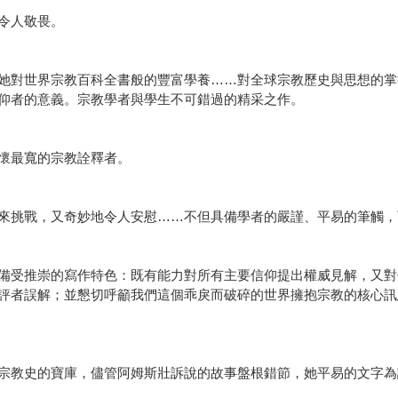
令人敬畏。
她對世界宗教百科全書般的豐富學養……對全球宗教歷史與思想的掌
仰者的意義。宗教學者與學生不可錯過的精采之作。
懷最寬的宗教詮釋者。
來挑戰，又奇妙地令人安慰……不但具備學者的嚴謹、平易的筆觸，
備受推崇的寫作特色：既有能力對所有主要信仰提出權威見解，又對
評者誤解；並懇切呼籲我們這個乖戾而破碎的世界擁抱宗教的核心訊
宗教史的寶庫，儘管阿姆斯壯訴說的故事盤根錯節，她平易的文字為