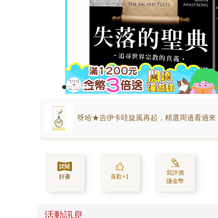
呀哈★吉伊卡哇旋風再起，精選周邊看過來
寫評價
好書
喜歡+1
賺金幣
活動訊息