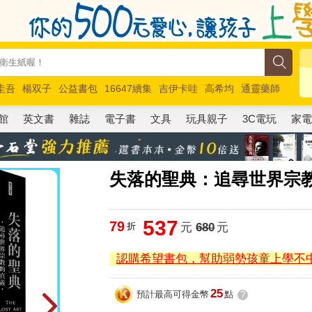
圭吾
楊双子
公益書包
16647續集
吉伊卡哇
高希均
通靈藥師
路邊攤新作
馬斯克
玩具總動員5
超慢跑
館
英文書
雜誌
電子書
文具
玩具親子
3C電玩
家
失落的聖典：追尋世界宗
537
79
折
元
680
元
認購希望書包，幫助弱勢孩童上學不
25
預計最高可得金幣
點
?