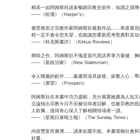
精采一如阿姆斯壯諸多暢銷宗教史前作，知識之淵博
——《哈潑》（Harper’s）
廣受推崇之宗教作家阿姆斯壯最新作品……再度展現
程一定不會令您失望，也能讓您重新思考聖典對其信
——《科克斯書評》（Kirkus Reviews）
輝煌之作。阿姆斯壯不愧是當代英語界筆力最健、胸
——《新政治家》（New Statesman）
令人嘆服的鉅作……嚴肅而深具啟發。振奮人心，帶
——《展望》（Prospect）
阿姆斯壯在本書中功力盡顯，充分展露她廣為人知又
立論指出宗教今日不但被信仰者誤解，也被宗教的批
人欽佩，值得有心深入了解相關領域者一讀。
——《星期日泰晤士報》（The Sunday Times）
內容豐富而廣博……讀來欲罷不能。本書堪稱社會和
好書。