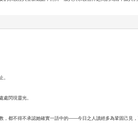
止。
處處閃現靈光。
教，都不得不承認她確實一語中的——今日之人讀經多為鞏固己見，