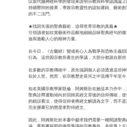
以當代腦神經科學的發現來說明宗教與科學認識論上
持續壓抑的後果，導致宗教靈性的認知遲鈍、藝術創
的不二法門。
★找回失落的聖典藝術，追尋世界宗教的真義★
引領讀者如欣賞藝術作品般地細細品味聖典經句的微
迪與激勵人心的精神力量。
在今日，《古蘭經》變成有心人為戰爭與恐怖主義辯
行為。這些因宗教所產生的爭議，大部分都源自那些
在多數的宗教傳統中，原先強調個人必須透過這些神
在於人世。然而，在宗教歷史長河之中流傳千年至今
知名英國宗教學家凱倫．阿姆斯壯在她這本力作中，
聖典詮釋運動傾向於回歸其經文背後的信仰傳統，使
的錯誤看法，使得信仰者將經文解讀為文字，而不是
完全摒棄它的態度來對待經文。
因此，阿姆斯壯於本書中籲求我們需要一種閱讀聖典
涵，重新審視那些備受爭議的宗教事件，為世界上主