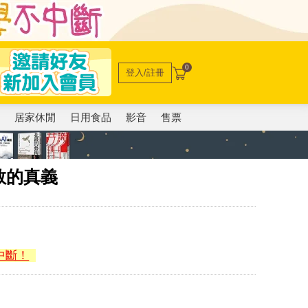
0
登入/註冊
電
居家休閒
日用食品
影音
售票
教的真義
中斷！