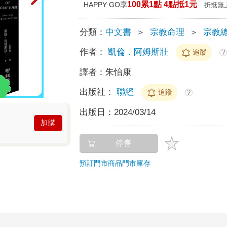
100累1點 4點抵1元
HAPPY GO享
折抵無
分類：
中文書
＞
宗教命理
＞
宗教
作者：
凱倫．阿姆斯壯
追蹤
?
譯者：
朱怡康
出版社：
聯經
追蹤
?
出版日：
2024/03/14
加購
停售
預訂門市商品
門市庫存