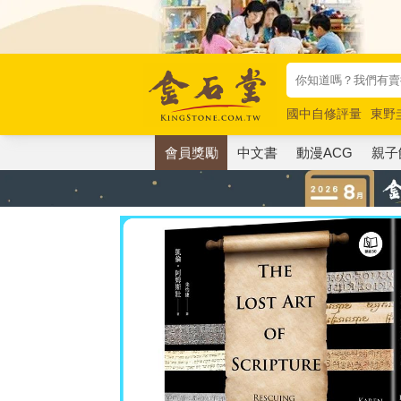
國中自修評量
東野
唯紅花綻放
奧德賽
會員獎勵
中文書
動漫ACG
親子