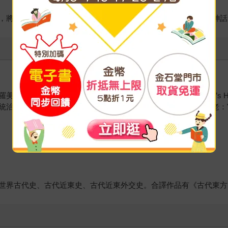
，將再依序推出《靈與異之凱爾特神話》及《情與慾之希臘羅馬神話
。現為埃及歷史及文化遺產雙語雜誌《Al-Rawi: Egypt’s Her
hority in Egypt’s Eighteenth Dynasty）、《法老：宮廷生活
世界古代史、古代近東史、古代近東外交史。合譯作品有《古代東方