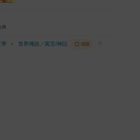
中斷！
上限
文學
＞
世界傳說／寓言/神話
追蹤
?