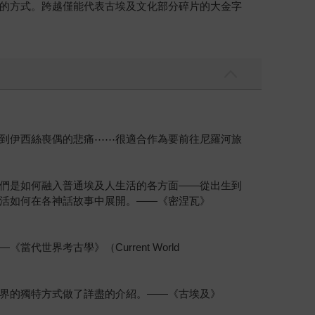
的方式。跨越僅能代表古埃及文化部分碎片的大金字
到伊西絲喪偶的悲痛⋯⋯很適合作為要前往尼羅河旅
們是如何融入普通埃及人生活的各方面——從出生到
活如何在各神話故事中展開。——《密涅瓦》
界考古學》（Current World
界的獨特方式做了詳盡的介紹。——《古埃及》