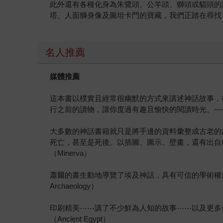
此外還有各種化身為朱鷺頭、公羊頭、獅頭或貓頭的
塔、人面獅身像及圖坦卡門的寶藏，我們正踏在尋找
名人推薦
媒體推薦
這本書以樸實且經常很幽默的方式來講述神話故事，
行之前的讀物，讓你度過有趣且愉快的閱讀時光。——《今日
大多數的神話書籍就只是將手邊的資料彙整成古老的
死亡，甚至是死後。以插圖、圖示、壁畫，還有出自
（Minerva）
蕭爾的書生動地導覽了埃及神話，具有可信的學術權威，
Archaeology）
印刷精美⋯⋯講了不少鮮為人知的故事⋯⋯以及更多
（Ancient Egypt）