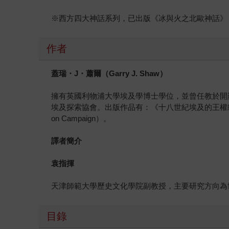
※西方四大神話系列，已出版《冰與火之北歐神話》
作者
蓋瑞・
J
・蕭爾（
Garry J. Shaw
）
擁有英國利物浦大學埃及學博士學位，並曾任教於開羅美國大學
埃及探索協會。出版作品有：《十八世紀埃及的王權統治》（Royal Aut
on Campaign）。
譯者簡介
袁指揮
天津師範大學歷史文化學院副教授，主要研究方向為
目錄