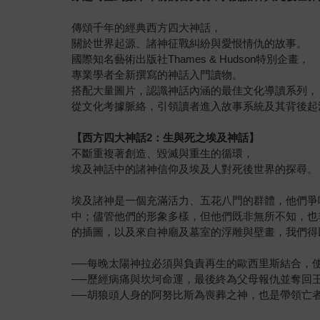
傳頌千年的經典西方四大神話，
關於世界起源、諸神征戰糾紛與愛恨情仇的故事。
國際知名藝術出版社Thames & Hudson特別企畫，
專業學者全新撰寫的神話入門讀物。
搭配大量圖片，認識神話內涵的最佳文化導讀系列，
從文化考據脈絡，引領讀者進入故事系統及其背後起
【西方四大神話2：生與死之埃及神話】
不斷重複著創造、毀滅與重生的循環，
埃及神話中的諸神信仰及埃及人對死後世界的探尋。
埃及諸神是一個充滿活力、五花八門的群體，他們爭
中；儘管他們的形象多樣，但他們既非無所不知，也
的插圖，以及來自神廟及墓室的浮雕與壁畫，我們得
──每晚太陽神拉必須與負責再生的歐西里斯結合，
──歷經病痛與坎坷命運，最後終為父母報仇並奪回
──胡狼頭人身的阿努比斯為喪葬之神，也是帶領亡