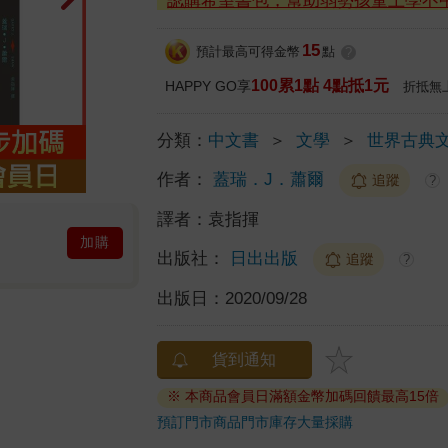
認購希望書包，幫助弱勢孩童上學不
15
預計最高可得金幣
點
?
100累1點 4點抵1元
HAPPY GO享
折抵無
分類：
中文書
＞
文學
＞
世界古典
作者：
蓋瑞．J．蕭爾
追蹤
?
譯者：
袁指揮
加購
出版社：
日出出版
追蹤
?
出版日：
2020/09/28
貨到通知
※ 本商品會員日滿額金幣加碼回饋最高15倍
預訂門市商品
門市庫存
大量採購