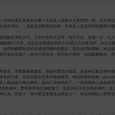
？在我死後又會發生什麼？古埃及人就像今天的我們一樣，也在尋找
古埃及神話」，就是這些觀察的結果；古埃及人從這些神話建構出獨
種理解世界的方式。天空中有顆大光球，每早升起，巡遊一日，沉入
太陽船航行天空，或是核反應產生的巨大太陽引力拉著我們，你正在
。他們的解釋有助於形成他們獨特的觀念，塑造他們的體驗；神話成
變得更有意義了；秩序代替混沌，掌控取代無助；知識戰勝無知。而
再發生，不斷重複著創造、毀滅和重生的循環，在諸神互動之網中纏
化的力量，出現在被造世界的每個角落；神話故事的先例（preced
及人藉由援引神話事件，讓自己與神同化了。一個頭痛的人成為被母親
域，變成各種神，暫時獲得每位神的權力。埃及神話具有足夠的彈性，
神行為，回答了「為什麼這會發生在我身上？」神話先例給人帶來安