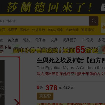
圭吾
楊双子
高希均
公益書包
16647續集
吉伊卡哇
通靈藥師
路邊攤新作
馬斯克
玩具總動員5
超慢跑
館
英文書
雜誌
電子書
文具
玩具親子
3C電玩
家
生與死之埃及神話【西方
The Egyptian Myths: A Guide to the
深入淺出帶你穿越時空到數千年前的古文
378
9
折
元
420
元
買整套