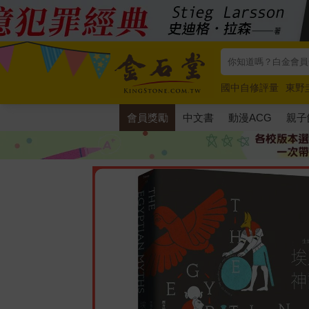
國中自修評量
東野
唯紅花綻放
奧德賽
會員獎勵
中文書
動漫ACG
親子