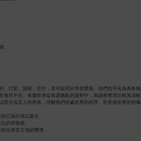
源。
吵、打架、謀殺、交往，並可能死於年老體衰。他們也可化身為各種
非無所不在。本書作者從來源散亂的資料中，為讀者整理出較為清晰
以從古埃及人的視角，理解他們所處世界的秩序、對死後世界的想像
使自己隔日得以重生。
王位的荷魯斯。
者前往來世之域的嚮導。