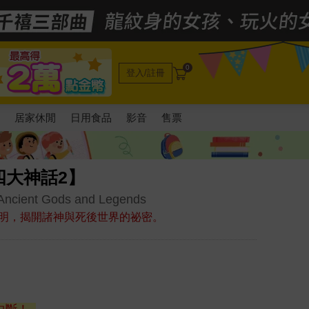
0
登入/註冊
電
居家休閒
日用食品
影音
售票
四大神話2】
 Ancient Gods and Legends
明，揭開諸神與死後世界的祕密。