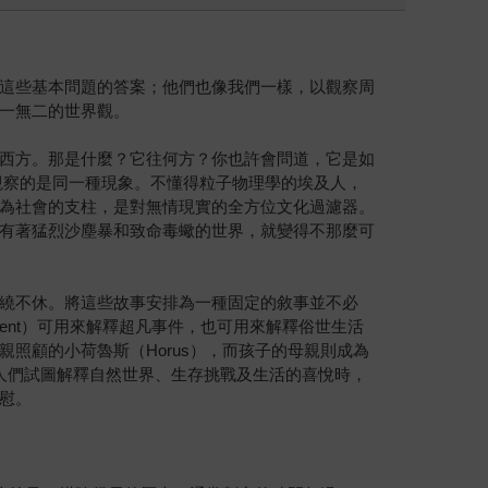
這些基本問題的答案；他們也像我們一樣，以觀察周
一無二的世界觀。
西方。那是什麼？它往何方？你也許會問道，它是如
觀察的是同一種現象。不懂得粒子物理學的埃及人，
為社會的支柱，是對無情現實的全方位文化過濾器。
有著猛烈沙塵暴和致命毒蠍的世界，就變得不那麼可
繞不休。將這些故事安排為一種固定的敘事並不必
ent）可用來解釋超凡事件，也可用來解釋俗世生活
照顧的小荷魯斯（Horus），而孩子的母親則成為
當人們試圖解釋自然世界、生存挑戰及生活的喜悅時，
慰。