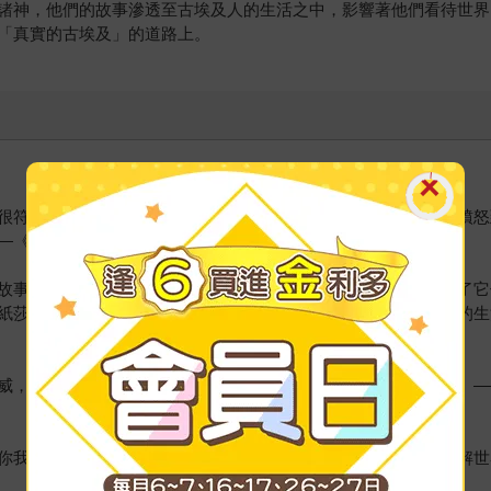
諸神，他們的故事滲透至古埃及人的生活之中，影響著他們看待世界
「真實的古埃及」的道路上。
很符合其文本精神，並展現出人類情感的各種層面，從太陽神的憤怒
歷史》（History Today）
故事，僅此而已。但本書作者為我們講述了神話的背景，並解釋了它
紙莎草書非常有力的引文，描繪了諸神所代表的力量，以及他們的生
以及輕鬆易讀的寫作風格，並輔以精心挑選的大量諸神插圖。——《當代世
你我熟悉的神話，對於複雜的古埃及神話系統，以及古埃及人理解世