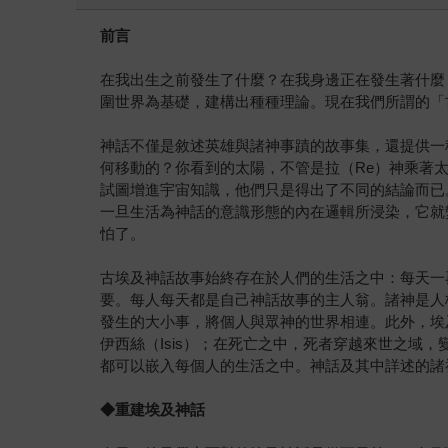
前言
在我出生之前發生了什麼？在我身邊正在發生著什麼
圍世界為基礎，建構出種種理論。現在我們所謂的「
神話不僅是敘述英雄與諸神事蹟的故事集，還提供一
何移動的？你看到的太陽，不管是拉（Re）神乘著
試圖增進宇宙知識，他們只是得出了不同的結論而已
一旦生活為神話的意識形態的內在邏輯所浸染，它就
怕了。
古埃及神話故事始終存在於人們的生活之中：每天一
要。每人每天都是自己神話故事的主人翁。諸神是人格
發生的大小事，將個人與眾神的世界相連。此外，埃
伊西絲（Isis）；在死亡之中，死者穿越來世之
都可以嵌入每個人的生活之中。神話及其中詳述的諸
◆
重建埃及神話