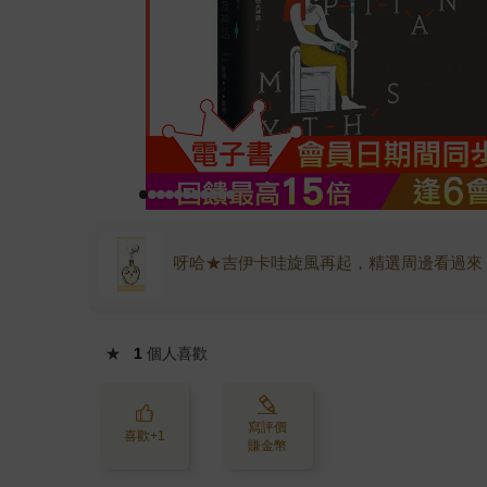
呀哈★吉伊卡哇旋風再起，精選周邊看過來
★
1
個人喜歡
寫評價
喜歡+1
賺金幣