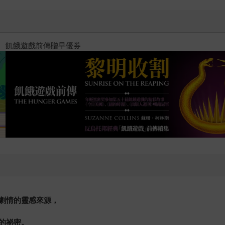
十字殺手【艾迪．弗林系列 前傳
劇情的靈感來源，
的祕密。