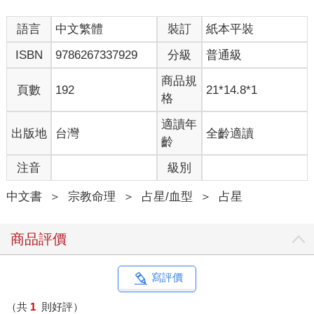
語言
中文繁體
裝訂
紙本平裝
ISBN
9786267337929
分級
普通級
商品規
頁數
192
21*14.8*1
格
適讀年
出版地
台灣
全齡適讀
齡
注音
級別
中文書
＞
宗教命理
＞
占星/血型
＞
占星
商品評價
寫評價
（共
1
則好評）