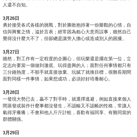
人還不自知。
3
月26日
勇於接受各式各樣的挑戰，對於勝敗抱持著一份樂觀的心情，自
信與興奮之情，溢於言表；經常因為粗心大意而誤事，雖然自己
覺得沒什麼大不了，但卻總是讓旁人擔心或造成別人的困擾。
3
月27日
雖然，對工作有一定程度的企圖心，但玩樂還是擺在第一位，立
定志向要當一個做到澈底、玩得盡興的人；面對任何事情都只有
三分鐘熱度，不順手就直接放棄、玩膩了就換目標，很難長期間
面對同樣一件事情，如果想成功，必須好好培養耐心。
3
月28日
一發現大勢已去，贏不了對手時，就選擇逃避，例如直接來個人
間蒸發或裝作什麼事都沒發生，不認輸又不認帳的性格，常讓人
氣得牙癢癢；不會和他人斤斤計較，喜歡有福同享、有難同當的
群體關係。
3
月29日