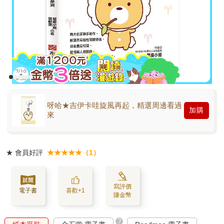
呀哈★吉伊卡哇旋風再起，精選周邊看過
加購
來
★
會員好評
★★★★★（1）
寫評價
電子書
喜歡+1
賺金幣
?