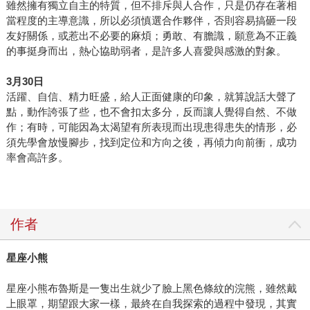
雖然擁有獨立自主的特質，但不排斥與人合作，只是仍存在著相
當程度的主導意識，所以必須慎選合作夥伴，否則容易搞砸一段
友好關係，或惹出不必要的麻煩；勇敢、有膽識，願意為不正義
的事挺身而出，熱心協助弱者，是許多人喜愛與感激的對象。
3
月30日
活躍、自信、精力旺盛，給人正面健康的印象，就算說話大聲了
點，動作誇張了些，也不會扣太多分，反而讓人覺得自然、不做
作；有時，可能因為太渴望有所表現而出現患得患失的情形，必
須先學會放慢腳步，找到定位和方向之後，再傾力向前衝，成功
率會高許多。
作者
星座小熊
星座小熊布魯斯是一隻出生就少了臉上黑色條紋的浣熊，雖然戴
上眼罩，期望跟大家一樣，最終在自我探索的過程中發現，其實