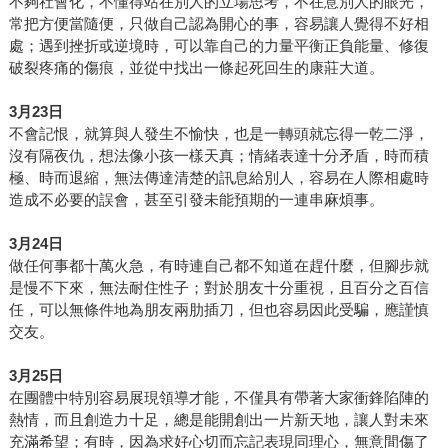
不夠社會化，不懂得站在別人的立場思考，不在意別人的眼光，
常把方便當隨便，只做自己認為開心的事，容易讓人覺得不好相
處；遇到挫折或逆境時，可以靠自己的力量平衡正負能量、修復
破裂疼痛的傷痕，並從中找出一條起死回生的康莊大道。
3
月23日
不會記恨，就算與人發生不愉快，也是一轉頭就忘得一乾二淨，
沒有隔夜仇，想法像小孩一樣天真；情緒表達十分矛盾，時而積
極、時而退縮，無法傳達清楚的訊息給別人，容易在人際相處時
造成不必要的誤會，甚至引發未能預期的一連串麻煩事。
3
月24日
做任何事都十萬火急，有時連自己都不知道在趕什麼，但腳步就
是慢不下來，無法耐住性子；對於朋友十分重視，且百分之百信
任，可以無條件地為朋友兩肋插刀，但也容易因此受騙，應謹慎
交友。
3
月25日
在團體中特別容易展現領導才能，不僅具有帶著大家衝鋒陷陣的
熱情，而且創造力十足，總是能開創出一片新天地，讓人對未來
充滿希望；有時，因為求好心切而忘記表現同理心，無意間傷了