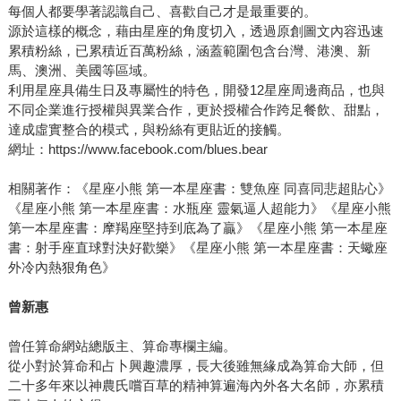
每個人都要學著認識自己、喜歡自己才是最重要的。
源於這樣的概念，藉由星座的角度切入，透過原創圖文內容迅速
累積粉絲，已累積近百萬粉絲，涵蓋範圍包含台灣、港澳、新
馬、澳洲、美國等區域。
利用星座具備生日及專屬性的特色，開發12星座周邊商品，也與
不同企業進行授權與異業合作，更於授權合作跨足餐飲、甜點，
達成虛實整合的模式，與粉絲有更貼近的接觸。
網址：https://www.facebook.com/blues.bear
相關著作：《星座小熊 第一本星座書：雙魚座 同喜同悲超貼心》
《星座小熊 第一本星座書：水瓶座 靈氣逼人超能力》《星座小熊
第一本星座書：摩羯座堅持到底為了贏》《星座小熊 第一本星座
書：射手座直球對決好歡樂》《星座小熊 第一本星座書：天蠍座
外冷內熱狠角色》
曾新惠
曾任算命網站總版主、算命專欄主編。
從小對於算命和占卜興趣濃厚，長大後雖無緣成為算命大師，但
二十多年來以神農氏嚐百草的精神算遍海內外各大名師，亦累積