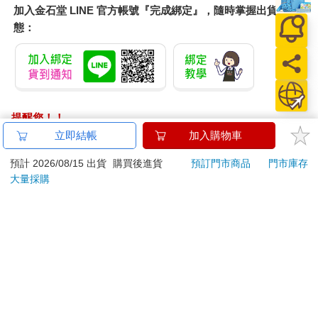
加入金石堂 LINE 官方帳號『完成綁定』，隨時掌握出貨動
態：
提醒您！！
金石堂及銀行均不會請您操作ATM! 如接獲電話要求您前往
立即結帳
加入購物車
ATM提款機，請不要聽從指示，以免受騙上當！
預計 2026/08/15 出貨
購買後進貨
預訂門市商品
門市庫存
退換貨須知：
大量採購
**提醒您，鑑賞期不等於試用期，退回商品須為全新狀態**
依據「消費者保護法」第19條及行政院消費者保護處公告之
「通訊交易解除權合理例外情事適用準則」，以下商品購買
後，除商品本身有瑕疵外，將不提供7天的猶豫期：
易於腐敗、保存期限較短或解約時即將逾期。（如：生
鮮食品）
依消費者要求所為之客製化給付。（客製化商品）
報紙、期刊或雜誌。（含MOOK、外文雜誌）