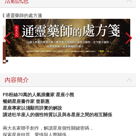
活動訊息
》最
通靈藥師的處方箋
內容簡介
FB
粉絲70萬的人氣插畫家 星座小熊
暢銷星座書作家 曾新惠
星座專家以淺顯而詳實的解說
講述牡羊座人的個性特質以及與各星座之間的相互關係
兩大名家聯手創作，解讀星座個性關鍵密碼，
探索星座特質、愛情與人際關係，