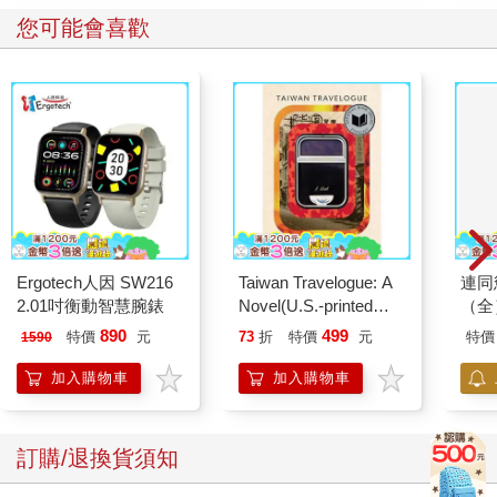
您可能會喜歡
Ergotech人因 SW216
Taiwan Travelogue: A
連同
2.01吋衡動智慧腕錶
Novel(U.S.-printed
（全
edition)
890
499
特價
元
73
折
特價
元
特價
1590
加入購物車
加入購物車
訂購/退換貨須知