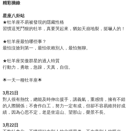
精彩摘錄
星座八卦站
★牡羊座不易被發現的隱藏性格
習慣逞兇鬥狠的牡羊，真要哭起來，猶如天崩地裂，挺嚇人的！
★牡羊座最怕哪些事？
最怕沒搶到第一，最怕依賴別人，最怕無聊。
★牡羊座笑傲群星的過人特質
行動力，勇敢，急躁，天真，自信。
🌟一天一種牡羊座🌟
3
月21日
對人很有熱忱，總能及時伸出援手，講義氣，重感情，擁有不錯
的人際關係；不會作白工，努力一定有成，但卻不容易維持好成
績，因為心思不定，老是坐這山、望那山，榮景不長。
3
月22日