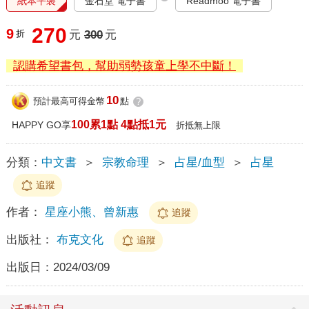
紙本平裝
金石堂 電子書
Readmoo 電子書
270
9
折
元
300
元
認購希望書包，幫助弱勢孩童上學不中斷！
10
預計最高可得金幣
點
?
100累1點 4點抵1元
HAPPY GO享
折抵無上限
分類：
中文書
＞
宗教命理
＞
占星/血型
＞
占星
追蹤
作者：
星座小熊、曾新惠
追蹤
出版社：
布克文化
追蹤
出版日：
2024/03/09