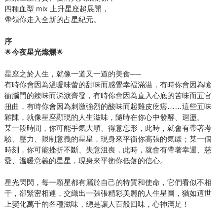
四種血型 mix 上升星座超展開，
帶領你走入全新的占星紀元。
序
🌟
今夜星光燦爛
🌟
星座之於人生，就像一道又一道的美食──
有時你會因為溫暖味蕾的甜味而感覺幸福滿溢，有時你會因為嗆
衝腦門的辣味而涕淚齊發，有時你會因為直入心底的苦味而五官
扭曲，有時你會因為刺激強烈的酸味而起雞皮疙瘩……這些五味
雜陳，就像星座顯現的人生滋味，隨時在你心中發酵、迴盪。
某一段時間，你可能手氣大順、得意忘形，此時，就會有帶著考
驗、壓力、限制意義的星星，現身來平衡你高張的氣燄；某一個
時刻，你可能挫折不斷、失意沮喪，此時，就會有帶著幸運、慈
愛、溫暖意義的星星，現身來平衡你低落的信心。
星光閃閃，每一顆星都有屬於自己的特質和使命，它們看似不相
干，卻緊密相連，交織出一張張精彩美麗的人生星圖，猶如這世
上變化萬千的各種滋味，總是讓人百般回味，心神滿足！