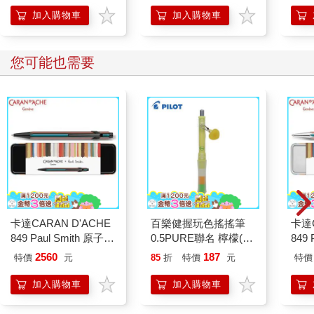
加入購物車
加入購物車
您可能也需要
卡達CARAN D'ACHE
百樂健握玩色搖搖筆
卡達C
849 Paul Smith 原子筆
0.5PURE聯名 檸檬(限
849 
ED.5 條紋黑
量)
ED.
2560
187
特價
元
85
折
特價
元
特價
加入購物車
加入購物車