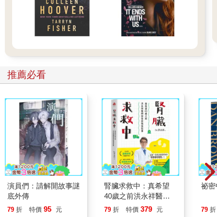
推薦必看
演員們：請解開故事謎
腎臟求救中：真希望
祕密
底外傳
40歲之前洪永祥醫師
就告訴我這些事
95
379
79
折
特價
元
79
折
特價
元
79
折