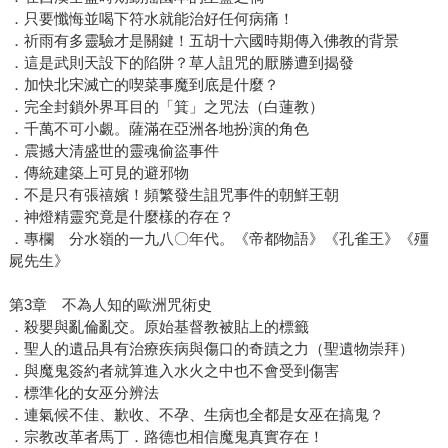
．只要懺悔並喝下符水就能治好任何病痛！
．祈雨有多靈驗才是關鍵！五胡十六國時期傳入佛教的背景
．這是武則天設下的陷阱？草人詛咒的厭勝遭到揭發
．加快北宋滅亡的喫菜事魔到底是什麼？
．完全封鎖外界耳目的「箕」之咒法（白蓮教）
．千萬不可小覷。薩滿在亞洲各地扮演的角色
．震撼大清盛世的靈魂偷盜事件
．傳統建築上可見的避邪物
．不是只有張禧嬪！頻繁發生詛咒事件的朝鮮王朝
．神燈精靈究竟是什麼樣的存在？
．專欄 分水嶺的一九八〇年代。《帝都物語》《孔雀王》《殭
屍先生》
第3章 不為人知的歐洲咒術史
．殺嬰與亂倫亂交。原始基督教被貼上的標籤
．聖人的遺品具有治療疾病與傷口的奇蹟之力（聖遺物崇拜）
．與魔鬼簽約者就算進入水火之中也不會受到傷害
．標準化的女巫分辨法
．連氣候不佳、歉收、不孕、生病也全都是女巫在搞鬼？
．宗教改革者馬丁．路德也相信魔鬼真實存在！