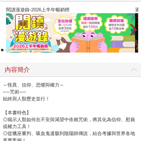
閱讀漫遊錄-2026上半年暢銷榜
通
內容簡介
～怪異、信仰、恐懼與權力～
──咒術──
始終與人類歷史並行！
【本書特色】
◎揭示人類如何在不安與渴望中依賴咒術，將其化為信仰、慰藉
或權力工具！
◎從獵巫審判、吸血鬼遺骸到陰陽師傳說，結合考據與世界各地
真實案例！