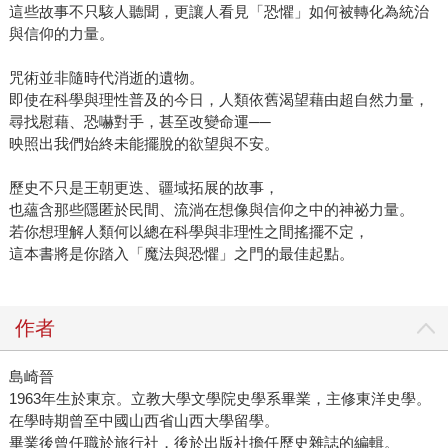
這些故事不只駭人聽聞，更讓人看見「恐懼」如何被轉化為統治
與信仰的力量。
咒術並非隨時代消逝的遺物。
即使在科學與理性普及的今日，人類依舊渴望藉由超自然力量，
尋找慰藉、恐嚇對手，甚至改變命運──
映照出我們始終未能擺脫的欲望與不安。
歷史不只是王朝更迭、疆域拓展的故事，
也蘊含那些隱匿於民間、流淌在想像與信仰之中的神祕力量。
若你想理解人類何以總在科學與非理性之間搖擺不定，
這本書將是你踏入「魔法與恐懼」之門的最佳起點。
作者
島崎晉
1963年生於東京。立教大學文學院史學系畢業，主修東洋史學。
在學時期曾至中國山西省山西大學留學。
畢業後曾任職於旅行社，後於出版社擔任歷史雜誌的編輯。