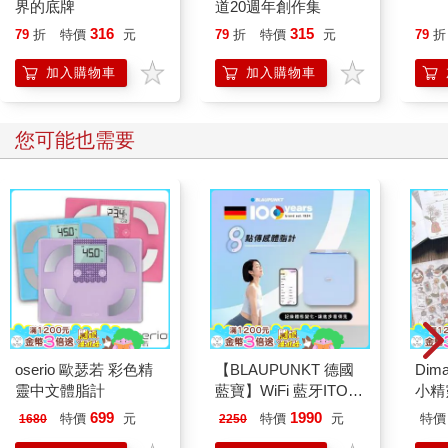
界的底牌
道20週年創作集
316
315
79
折
特價
元
79
折
特價
元
79
折
加入購物車
加入購物車
您可能也需要
oserio 歐瑟若 彩色精
【BLAUPUNKT 德國
Dim
靈中文體脂計
藍寶】WiFi 藍牙ITO
小精
八點傳感體脂計(BPH-
699
1990
特價
元
特價
元
特價
1680
2250
ME01W)