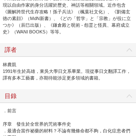
現以自由作家的身分活躍於歷史、神話等相關領域。近作包含
《圖解跨世代生存攻略！孫子兵法》（楓葉社文化）、《劉備玄
徳の素顔》（MdN新書）、《どの「哲学」と「宗教」が役に立
つか》（辰巳出版）、《鎌倉殿と呪術 - 怨霊と怪異、幕府成立
史》（WANI BOOKS）等等。
譯者
林農凱
1991年生於高雄，東吳大學日文系畢業。現從事日文翻譯工作，
譯有多本工藝書，亦期待能涉足更多領域的書籍。
目錄
．前言
序章 發生於全世界的咒術事件史
．最適合當作祕藥的材料？不論有幾條命都不夠，白化症患者們