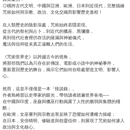
◎橫跨古代文明、中國與亞洲、歐洲、日本到近現代，完整描繪
咒術如何與宗教、政治、文化交織而影響歷史進程！
在人類歷史的陰影深處，咒術始終若隱若現。
從古代的祭祀與占卜，到近代的獵巫、黑彌撒，
再到現代社會裡仍存活的薩滿與神祕儀式，
魔法與信仰從未真正遠離人們的生活。
《咒術世界史》以跨越古今的視角，
將那些我們以為只存在於傳說、電影或小說中的神祕事件，
重新置回歷史的舞台，揭示它們如何在暗處塑造文明、影響人
心。
然而，這並不僅僅是一本「怪談錄」。
作者島崎晉以史學家的眼光，帶領讀者踏遍世界各地──
在中國與印度，巫蠱與獵巫行動揭露了人性的脆弱與集體的殘
酷；
在歐洲，女巫審判與宗教迫害反映了恐懼如何遭權力操縱；
在日本，安倍晴明、修驗道與怨靈信仰，則展現了咒術如何滲入
政治與文化核心。