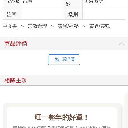
出版地
台灣
全齡適讀
誕生的企劃，推薦各位將本書當作理解咒術的第一步。
齡
注音
級別
中文書
＞
宗教命理
＞
靈異/神秘
＞
靈界/靈魂
商品評價
寫評價
相關主題
旺一整年的好運！
老師們為你打造2026整年好運！不能錯過：謝沅