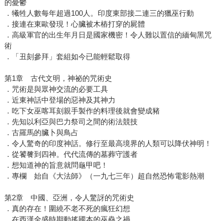
的憂鬱
．犧牲人數每年超過100人。印度東部接二連三的獵巫行動
．接連在東歐發現！心臟被木樁打穿的屍體
．高級軍官的出生年月日是國家機密！令人難以置信的緬甸黑咒
術
．「丑刻參拜」套組如今已能輕鬆取得
第1章 古代文明，神祕的咒術史
．咒術是與眾神交流的必要工具
．近東神話中登場的惡神及其神力
．吃下女巫喀耳刻親手製作的料理後就會變成豬
．先知以利亞與巴力祭司之間的術法競技
．古羅馬的臟卜與鳥占
．令人驚奇的印度神話。修行至最高境界的人類可以降伏神明！
．從饕餮到四神。代代流傳的墓葬守護者
．想知道神的旨意就問龜甲吧！
．專欄 始自《大法師》（一九七三年）超自然恐怖電影熱潮
第2章 中國、亞洲，令人驚訝的咒術史
．真的存在！圍繞不老不死的瘋狂幻想
．在西漢全盛時期動搖國本的巫蠱之禍