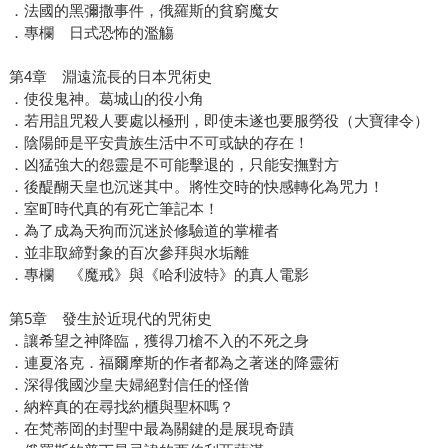
．法國的黑彌撒事件，俄羅斯的貧窮魔女
．專欄 日式恐怖的濫觴
第4章 淵遠流長的日本咒術史
．使役鬼神。葛城山的役小角
．若用詛咒殺人要處以極刑，即使未遂也要服勞役（大寶律令）
．陰陽師是平安貴族生活中不可或缺的存在！
．凶猛強大的怨靈是不可能擊退的，只能安撫對方
．後醍醐天皇也沉迷其中。將性交時的快感轉化為咒力！
．室町時代真的有死亡筆記本！
．為了成為天狗而沉迷於修驗道的掌權者
．並非取締對象的百次參拜與水垢離
．專欄 《魔戒》與《哈利波特》的真人電影
第5章 發生於近現代的咒術史
．讓希望之神降臨，獲得刀槍不入的不死之身
．連夏洛克．福爾摩斯的作者都為之著迷的降靈術
．深得俄國沙皇夫婦絕對信任的怪僧
．納粹真的在尋找約櫃與聖杯嗎？
．在梵蒂岡的封聖中最為關鍵的是展現奇蹟