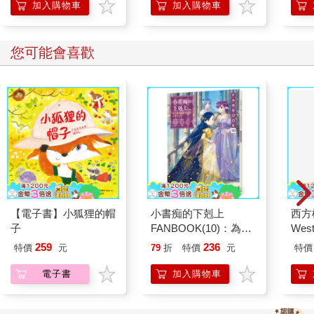
加入購物車
加入購物車
您可能會喜歡
【電子書】小狐狸的帽
小書痴的下剋上
西方
子
FANBOOK(10)：為了
Wes
成為圖書管理員不擇手
BD
259
236
特價
元
79
折
特價
元
特價
段！
電子書
加入購物車