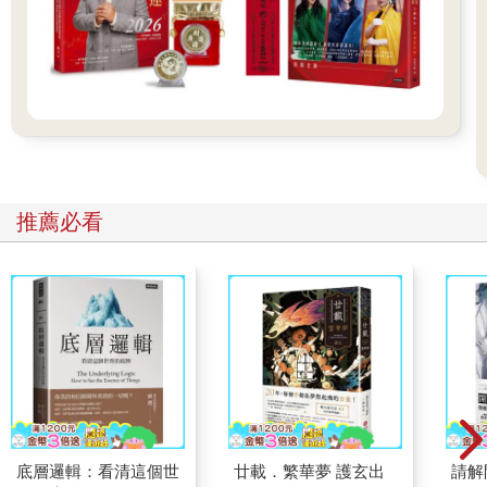
推薦必看
底層邏輯：看清這個世
廿載．繁華夢 護玄出
請解