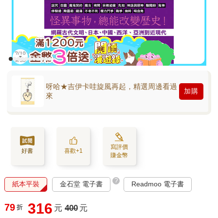
呀哈★吉伊卡哇旋風再起，精選周邊看過
加購
來
寫評價
好書
喜歡+1
賺金幣
?
紙本平裝
金石堂 電子書
Readmoo 電子書
316
79
折
元
400
元