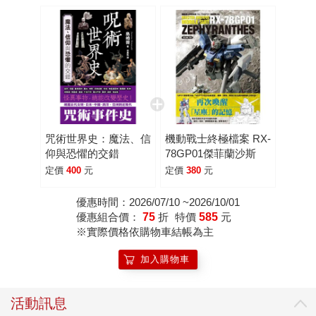
咒術世界史：魔法、信
機動戰士終極檔案 RX-
仰與恐懼的交錯
78GP01傑菲蘭沙斯
定價
400
元
定價
380
元
優惠時間：2026/07/10 ~2026/10/01
優惠組合價：
75
折
特價
585
元
※實際價格依購物車結帳為主
加入購物車
活動訊息