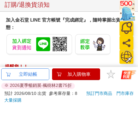
訂購/退換貨須知
加入金石堂 LINE 官方帳號『完成綁定』，隨時掌握出貨動
態：
提醒您！！
金石堂及銀行均不會請您操作ATM! 如接獲電話要求您前往
立即結帳
加入購物車
ATM提款機，請不要聽從指示，以免受騙上當！
※ 2026夏季暢銷展-楓樹林2書75折
退換貨須知：
預計 2026/08/10 出貨
參考庫存量：8
預訂門市商品
門市庫存
大量採購
**提醒您，鑑賞期不等於試用期，退回商品須為全新狀態**
依據「消費者保護法」第19條及行政院消費者保護處公告之
「通訊交易解除權合理例外情事適用準則」，以下商品購買
後，除商品本身有瑕疵外，將不提供7天的猶豫期：
易於腐敗、保存期限較短或解約時即將逾期。（如：生
鮮食品）