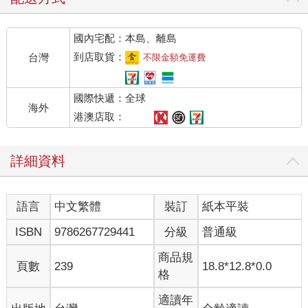
連載，兩面宿儺與咒術高專之間白熱化的戰鬥，也終於走向大結
局。
國內宅配：本島、離島
說到日本史上最強的咒術師，任誰都會提到安倍晴明的名字。描
寫晴明年輕時期的電影《陰陽師0》於去年（二〇二四年）上映，
到店取貨：
台灣
不限金額免運費
而在NHK大河劇《致光之君》中，晴明幾乎每週都會登場。說二
〇二四年是「晴明滿載」的一年，也不算誇張。
國際快遞：全球
海外
在輕小說與漫畫的世界中，「異世界轉生」也已自成一個類型。
港澳店取：
不論哪一部作品裡，主角往往不再透過嚴苛的修行與鍛鍊來提升
自我，而是在轉生的瞬間便習得魔法或特殊能力。
詳細資料
Amazon Prime Video播出的《魔戒：力量之戒》因第1季收獲好
評，預計今年內便會接著推出第2季；而在二〇二三年上映，由羅
素．克洛主演的超自然恐怖電影《梵蒂岡驅魔士》，目前也已決
語言
中文繁體
裝訂
紙本平裝
定製作續集。又或者在TBS電視台播出的紀行綜藝節目《Crazy
Journey》中，只要有咒物研究家田中俊行登場的那一集，總是特
ISBN
9786267729441
分級
普通級
別受到歡迎。以上這些例子似乎都顯示，無論在日本還是全世
界，人們總會從咒術及魔法中找尋心靈的安寧。
商品規
頁數
239
18.8*12.8*0.0
既然人們有需求，那麼給予回應便是創作者的責任。身為作家，
格
能做的就是將其寫成文章。即使遍尋同類書籍，要網羅古今東西
各種事例的著作卻少得令人意外。本書正是為了填補這項空缺而
適讀年