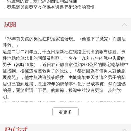
．俄羅斯的普丁最忌諱的西伯利亞薩滿
．亞馬遜與東亞至今仍保有透過咒術治病的習慣
試閱
「26年前失蹤的男性在鄰居家被發現。〈他被下了魔咒〉而無法
呼救。」
這是二〇二四年五月十五日法新社在網路上刊出的報導標題。事
件地點位於北非的阿爾及利亞，一名在一九九八年內戰中失蹤的
男子（當時19歲），近日在距離自家僅約200公尺的民宅乾草堆中
被找到。根據這名獲救男子的說法，「都是因為有個男人對他施
展魔咒」，他才無法逃脫或呼救。由於綁架並囚禁這名男子的鄰
居也已遭到逮捕，長達26年的綁禁事件似乎已成事實。然而遺憾
的是，關於所謂「下咒」的細節，報導中並沒有更進一步的說
明。
若放眼搜尋世界各地的新聞，再怎麼挑剔，依然會看到與獵巫或
咒術相關的事件。至今地球上仍有許多地區與人群仰賴咒術師而
看更多
活；而在科學發達的先進國家，咒術與魔法則是架空創作及個人
嗜好中不可或缺的元素之一。
日本也不例外。隨著超人氣漫畫《咒術迴戰》作者芥見下下結束
配送方式