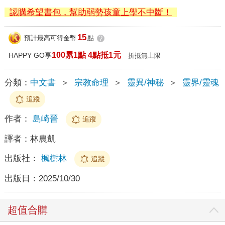
認購希望書包，幫助弱勢孩童上學不中斷！
15
預計最高可得金幣
點
?
100累1點 4點抵1元
HAPPY GO享
折抵無上限
分類：
中文書
＞
宗教命理
＞
靈異/神秘
＞
靈界/靈魂
追蹤
作者：
島崎晉
追蹤
譯者：
林農凱
出版社：
楓樹林
追蹤
出版日：
2025/10/30
超值合購