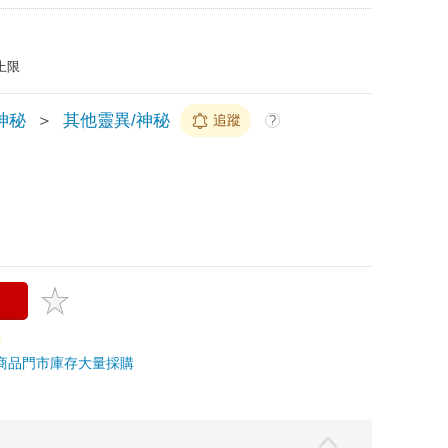
上限
神秘
＞
其他靈異/神秘
追蹤
?
商品
門市庫存
大量採購