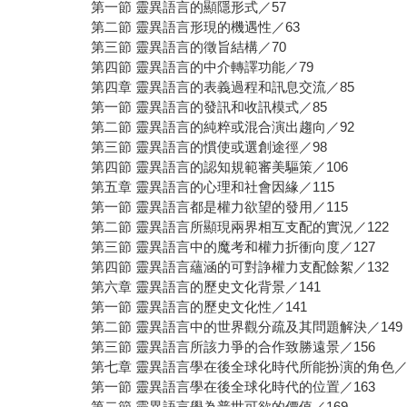
第一節 靈異語言的顯隱形式／57
第二節 靈異語言形現的機遇性／63
第三節 靈異語言的徵旨結構／70
第四節 靈異語言的中介轉譯功能／79
第四章 靈異語言的表義過程和訊息交流／85
第一節 靈異語言的發訊和收訊模式／85
第二節 靈異語言的純粹或混合演出趨向／92
第三節 靈異語言的慣使或選創途徑／98
第四節 靈異語言的認知規範審美驅策／106
第五章 靈異語言的心理和社會因緣／115
第一節 靈異語言都是權力欲望的發用／115
第二節 靈異語言所顯現兩界相互支配的實況／122
第三節 靈異語言中的魔考和權力折衝向度／127
第四節 靈異語言蘊涵的可對諍權力支配餘絮／132
第六章 靈異語言的歷史文化背景／141
第一節 靈異語言的歷史文化性／141
第二節 靈異語言中的世界觀分疏及其問題解決／149
第三節 靈異語言所該力爭的合作致勝遠景／156
第七章 靈異語言學在後全球化時代所能扮演的角色／1
第一節 靈異語言學在後全球化時代的位置／163
第二節 靈異語言學為普世可欲的價值／169