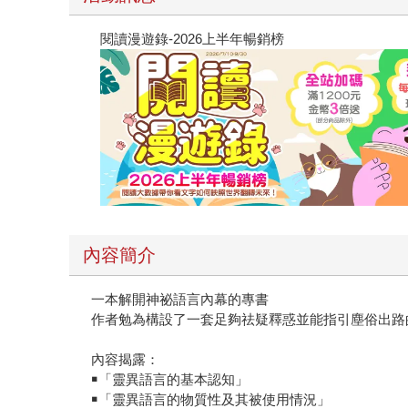
閱讀漫遊錄-2026上半年暢銷榜
內容簡介
一本解開神祕語言內幕的專書
作者勉為構設了一套足夠祛疑釋惑並能指引塵俗出路
內容揭露：
￭「靈異語言的基本認知」
￭「靈異語言的物質性及其被使用情況」