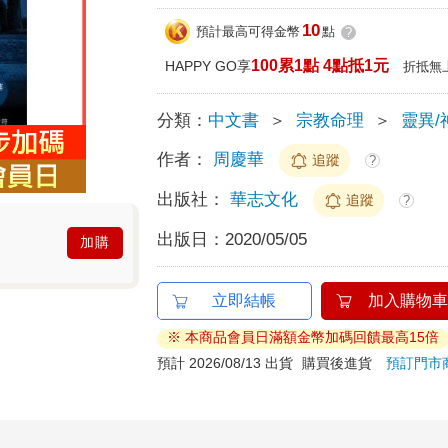
10
預計最高可得金幣
點
?
100累1點 4點抵1元
HAPPY GO享
折抵無
分類：
中文書
＞
宗教命理
＞
靈異/
作者：
周慶華
追蹤
?
出版社：
華志文化
追蹤
?
出版日：
2020/05/05
加購
立即結帳
加入購物車
※ 本商品會員日滿額金幣加碼回饋最高15倍
預計 2026/08/13 出貨
購買後進貨
預訂門市