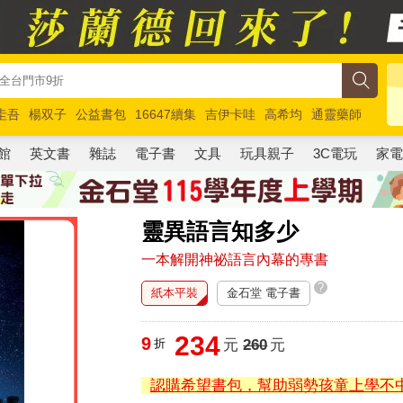
圭吾
楊双子
公益書包
16647續集
吉伊卡哇
高希均
通靈藥師
路邊攤新作
馬斯克
玩具總動員5
超慢跑
館
英文書
雜誌
電子書
文具
玩具親子
3C電玩
家
靈異語言知多少
一本解開神祕語言內幕的專書
?
紙本平裝
金石堂 電子書
234
9
折
元
260
元
認購希望書包，幫助弱勢孩童上學不