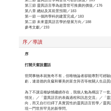
第三節 靈異語言學為超普世可推廣的價值／176
第八章 總結及其前景預期／183
第一節 一個跨學科的建置完成／183
第二節 未來靈異語言學的發展方向／188
參考文獻／193
序／導讀
序
打開天窗說靈話
世間事物本就無奇不有，但唯物論者卻能專對可經驗
虧，連道德的良窳和審美的富含與否等攸關人生品質
為了不讓這種缺憾繼續存在，我個人勉為構設了一套
情況」／「靈異語言的表義過程和訊息交流」／「靈
向，而又自行衍繹了具實質性的靈異語言哲學／靈異
現一門世所罕見的新學問。