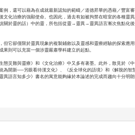
案例，還可以藉為在成就最新認知的範疇／道德昇華的憑藉／豐富審
後文化治療的強顯使命。也因此，過去有如被拘禁在暗室的各種靈異
說關於靈的話）中的靈，所包括從靈→靈異→靈異語言漸次焦點化後
，但它卻僅限於靈異現象的複製鋪敘以及靈感和靈療經驗的探索應用
成果則可以充當一個涉靈嚴肅學科建立的起點。
生態災難與靈療》和《文化治療》中又多有著墨。此外，散見於《中
統為開新──另眼看待漢文化》、《反全球化的語境》和《解脫的智
靈異語言知多少》書名的寓意能夠緣於本論述的完成而趨向十分明朗