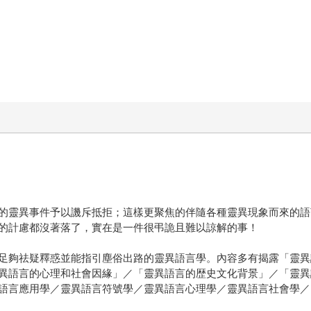
的靈異事件予以譏斥抵拒；這樣更聚焦的伴隨各種靈異現象而來的語
的計慮都沒著落了，實在是一件很弔詭且難以諒解的事！
足夠祛疑釋惑並能指引塵俗出路的靈異語言學。內容多有揭露「靈異
異語言的心理和社會因緣」／「靈異語言的歴史文化背景」／「靈異
語言應用學／靈異語言符號學／靈異語言心理學／靈異語言社會學／