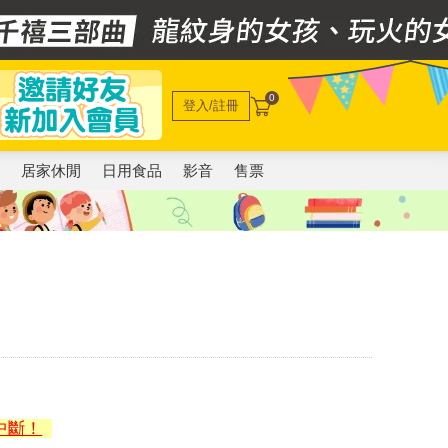
0
登入/註冊
電
居家休閒
日用食品
影音
售票
中斷！