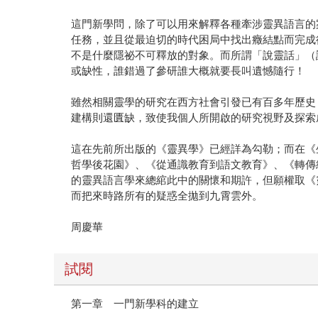
這門新學問，除了可以用來解釋各種牽涉靈異語言的
任務，並且從最迫切的時代困局中找出癥結點而完成
不是什麼隱祕不可釋放的對象。而所謂「說靈話」（
或缺性，誰錯過了參研誰大概就要長叫遺憾隨行！
雖然相關靈學的研究在西方社會引發已有百多年歷史
建構則還匱缺，致使我個人所開啟的研究視野及探索
這在先前所出版的《靈異學》已經詳為勾勒；而在《
哲學後花園》、《從通識教育到語文教育》、《轉傳
的靈異語言學來總綰此中的關懷和期許，但願權取《
而把來時路所有的疑惑全拋到九霄雲外。
周慶華
試閱
第一章 一門新學科的建立