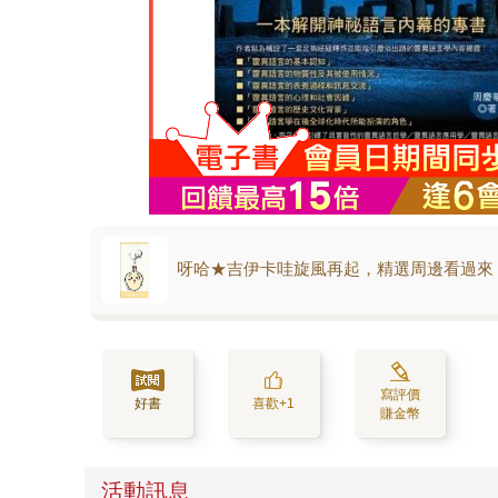
呀哈★吉伊卡哇旋風再起，精選周邊看過來
寫評價
好書
喜歡+1
賺金幣
活動訊息