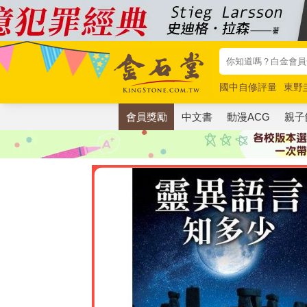
國中自修評量
東野
唯紅花綻放
奧德賽
會員獎勵
中文書
動漫ACG
親子