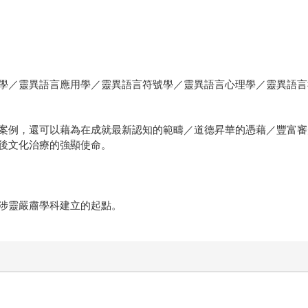
學／靈異語言應用學／靈異語言符號學／靈異語言心理學／靈異語言
案例，還可以藉為在成就最新認知的範疇／道德昇華的憑藉／豐富審
後文化治療的強顯使命。
涉靈嚴肅學科建立的起點。