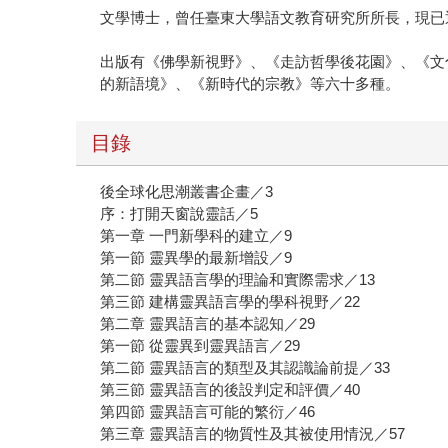
文學博士，曾任臺東大學語文教育研究所所長，現已
出版有《佛學新視野》、《走訪哲學後花園》、《文
的新語境》、《新時代的宗教》等六十多種。
目錄
後全球化思潮叢書企畫／3
序：打開天窗說靈話／5
第一章 一門新學科的建立／9
第一節 靈異學的最新增設／9
第二節 靈異語言學的理論和實際需求／13
第三節 建構靈異語言學的學科視野／22
第二章 靈異語言的基本認知／29
第一節 從靈異到靈異語言／29
第二節 靈異語言的類型及其認識論前提／33
第三節 靈異語言的後設判定和評價／40
第四節 靈異語言可能的繁衍／46
第三章 靈異語言的物質性及其被使用情況／57