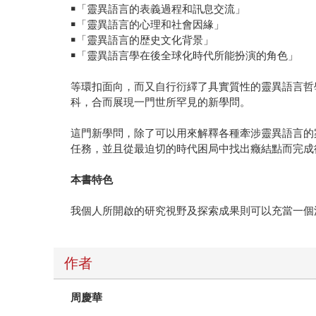
￭「靈異語言的表義過程和訊息交流」
￭「靈異語言的心理和社會因緣」
￭「靈異語言的歴史文化背景」
￭「靈異語言學在後全球化時代所能扮演的角色」
等環扣面向，而又自行衍繹了具實質性的靈異語言哲
科，合而展現一門世所罕見的新學問。
這門新學問，除了可以用來解釋各種牽涉靈異語言的
任務，並且從最迫切的時代困局中找出癥結點而完成
本書特色
我個人所開啟的研究視野及探索成果則可以充當一個
作者
周慶華