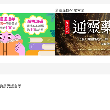
通靈藥師的處方箋
的靈異語言學