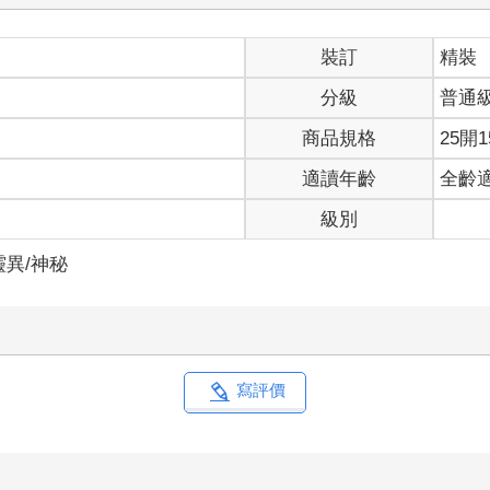
裝訂
精裝
分級
普通
商品規格
25開1
適讀年齡
全齡
級別
靈異/神秘
寫評價