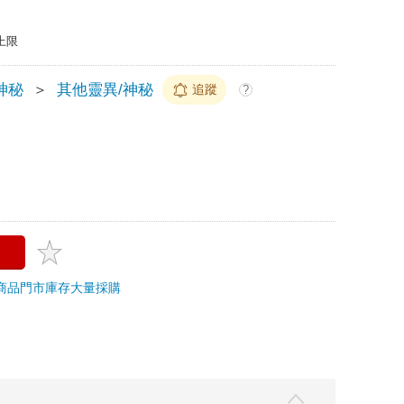
上限
神秘
＞
其他靈異/神秘
追蹤
?
商品
門市庫存
大量採購