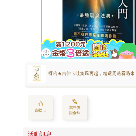
呀哈★吉伊卡哇旋風再起，精選周邊看過來
寫評價
喜歡+1
賺金幣
活動訊息