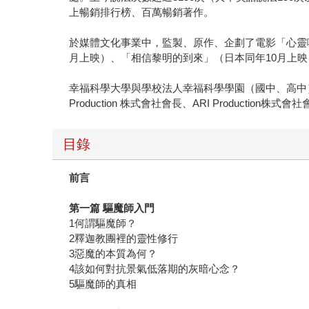
上暢銷排行榜、百萬暢銷著作。
於媒體文化事業中，監製、原作、企劃了電影「心靈咖
月上映）、「相信黎明的到來」（日本同年10月上映
幸福科學大學與學校法人幸福科學學園（國中、高中）
Production 株式會社會長、ARI Production株式會
目錄
前言
第一篇 驅魔師入門
1何謂驅魔師？
2釋迦教團裡的靈性修行
3惡魔的本質為何？
4該如何對抗景氣低落期的灰暗心念？
5驅魔師的真相