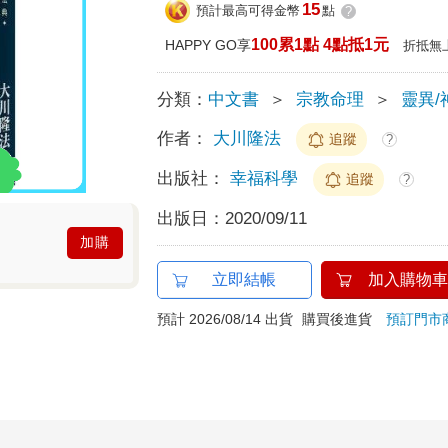
15
預計最高可得金幣
點
?
100累1點 4點抵1元
HAPPY GO享
折抵無
分類：
中文書
＞
宗教命理
＞
靈異/
作者：
大川隆法
追蹤
?
出版社：
幸福科學
追蹤
?
出版日：
2020/09/11
加購
立即結帳
加入購物車
預計 2026/08/14 出貨
購買後進貨
預訂門市