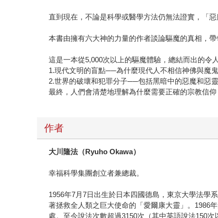
直到現在，不論是科學或醫學方法仍無法證實，「惡
本書由擁有六大神的力量的作者談論驅魔的真相，帶
這是一本從5,000次以上的驅魔體驗，總結而出的
1.現代文明的盲點──為什麼現代人不相信神佛與魔
2.世界的破壞和犯罪分子──包括黑暗中的惡魔和惡
最終，人們會清楚地理解為什麼需要正確的宗教信仰
作者
大川隆法（
Ryuho Okawa
）
幸福科學集團創立者兼總裁。
1956年7月7日出生於日本四國德島，東京大學法
著拯救全人類之巨大使命的「愛爾康大靈」。198
處。至今說法次數超過3150次（其中英語說法150