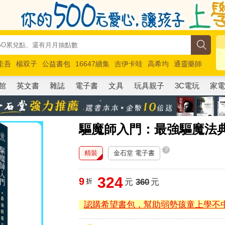
圭吾
楊双子
公益書包
16647續集
吉伊卡哇
高希均
通靈藥師
路邊攤新作
馬斯克
玩具總動員5
超慢跑
館
英文書
雜誌
電子書
文具
玩具親子
3C電玩
家
驅魔師入門：最強驅魔法
?
精裝
金石堂 電子書
324
9
折
元
360
元
認購希望書包，幫助弱勢孩童上學不