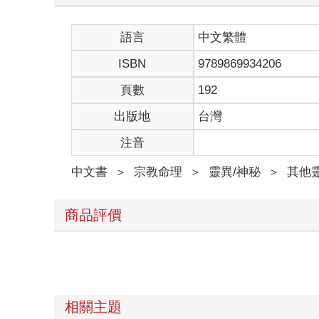
語言
中文繁體
ISBN
9789869934206
頁數
192
出版地
台灣
注音
中文書
＞
宗教命理
＞
靈異/神秘
＞
其他
商品評價
相關主題