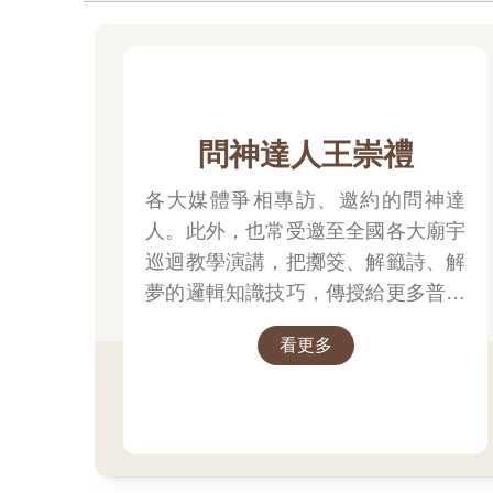
問神達人王崇禮
各大媒體爭相專訪、邀約的問神達
人。此外，也常受邀至全國各大廟宇
巡迴教學演講，把擲筊、解籤詩、解
夢的邏輯知識技巧，傳授給更多普羅
大眾和神職人員。
看更多