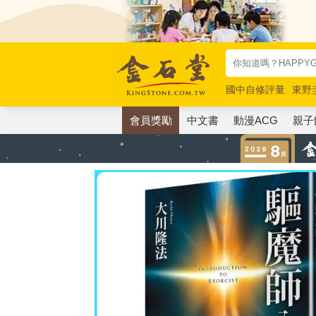
國中自修評量
東野
唯紅花綻放
奧德賽
會員獎勵
中文書
動漫ACG
親子