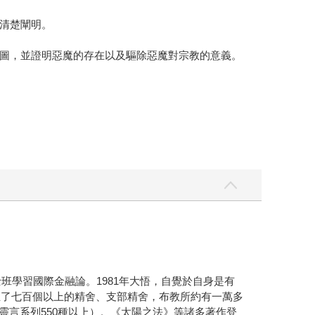
清楚闡明。
圖，並證明惡魔的存在以及驅除惡魔對宗教的意義。
班學習國際金融論。1981年大悟，自覺於自身是有
立了七百個以上的精舍、支部精舍，布教所約有一萬多
中靈言系列550種以上）。《太陽之法》等諸多著作登