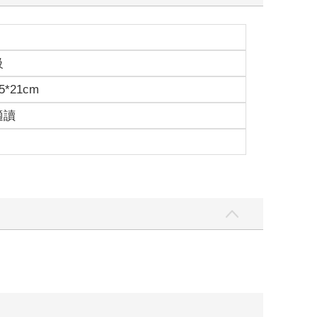
級
5*21cm
適讀