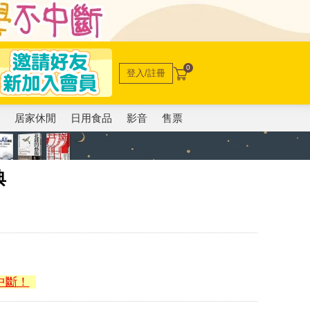
0
登入/註冊
電
居家休閒
日用食品
影音
售票
典
中斷！