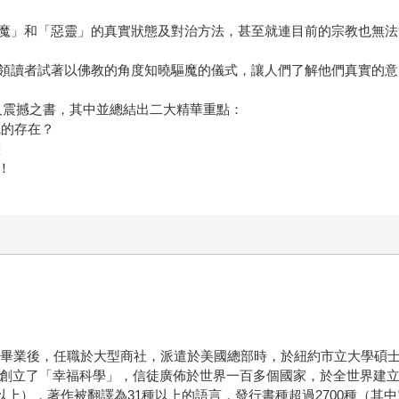
魔」和「惡靈」的真實狀態及對治方法，甚至就連目前的宗教也無法
領讀者試著以佛教的角度知曉驅魔的儀式，讓人們了解他們真實的意
令人震撼之書，其中並總結出二大精華重點：
鬼的存在？
靈
！
學系畢業後，任職於大型商社，派遣於美國總部時，於紐約市立大學碩士
6年創立了「幸福科學」，信徒廣佈於世界一百多個國家，於全世界建
次以上），著作被翻譯為31種以上的語言，發行書種超過2700種（其