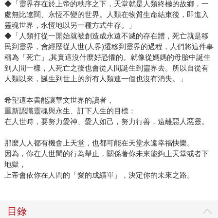
◆「靈界存在於上帝的秩序之下，天堂就是人類終極的故鄉，一
處無比遼闊、永恆不變的世界。人類在物質生命結束後，即進入
靈魂世界，永恆地以另一種方式生存。」
◆「人類打從一開始就被創造成永遠不滅的存在體，死亡就是移
民到靈界，會經歷從人世(人界)遷移到靈界的過程，人們將這件事
稱為「死亡」,其實這沒什麼好恐懼的。就像從媽媽的母胎中誕生
到人間一樣，人死亡之後也會從人間誕生到靈界去。所以自從有
人類以來，誕生到世上的所有人類連一個也沒有消失。」
希望這本書能讓華文世界的讀者，
重新認識靈魂與永生、訂下人生的目標：
在人世時，要努力愛神、愛人如己，努力行善，遠離惡人惡靈。
那麼人人都有機會上天堂，也都可能在天堂永遠幸福快樂。
因為，你在人世間的行為舉止，關係著你未來能夠上天堂或者下
地獄，
上帝會依你在人間的「愛的成績單」，決定你的未來之路。
目錄