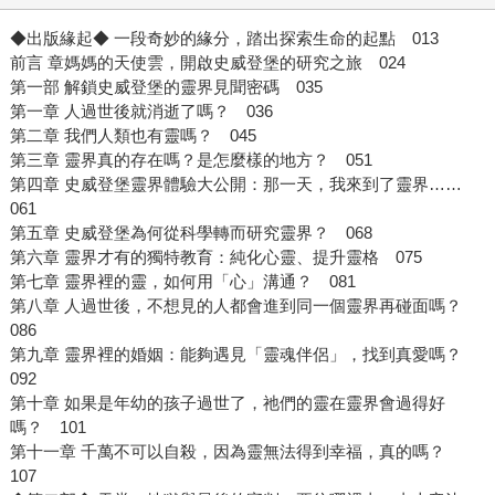
◆出版緣起◆ 一段奇妙的緣分，踏出探索生命的起點 013
前言 章媽媽的天使雲，開啟史威登堡的研究之旅 024
第一部 解鎖史威登堡的靈界見聞密碼 035
第一章 人過世後就消逝了嗎？ 036
第二章 我們人類也有靈嗎？ 045
第三章 靈界真的存在嗎？是怎麼樣的地方？ 051
第四章 史威登堡靈界體驗大公開：那一天，我來到了靈界……
061
第五章 史威登堡為何從科學轉而研究靈界？ 068
第六章 靈界才有的獨特教育：純化心靈、提升靈格 075
第七章 靈界裡的靈，如何用「心」溝通？ 081
第八章 人過世後，不想見的人都會進到同一個靈界再碰面嗎？
086
第九章 靈界裡的婚姻：能夠遇見「靈魂伴侶」，找到真愛嗎？
092
第十章 如果是年幼的孩子過世了，祂們的靈在靈界會過得好
嗎？ 101
第十一章 千萬不可以自殺，因為靈無法得到幸福，真的嗎？
107