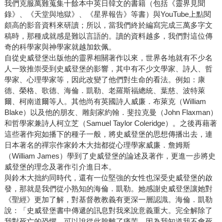
我們克服萬難蒐集十餘本中英日韓文的書籍（包括《靈界見聞
錄》、《天堂與地獄》、《星界報告》等書）與YouTube上點閱
頗高的影音資料來研讀；所以，當我們終於編寫完成三萬多字文
稿時，那種成就感是難以言語的。讀的資料越多，我們對這位傳
奇的科學家與神學家就越加欽佩。
自從史威登堡出版他的靈界相關著作以來，世界各地就有不少名
人一致推崇受到史威登堡的影響，其中有不少文學家、詩人、哲
學家、心理學家等，因此改變了他們對生命的看法。例如：康
德、榮格、歌德、海倫．凱勒、老羅斯福總統、葉慈、波特萊
爾、柯南道爾等人。其他尚有英國詩人威廉．布萊克（William
Blake）以及他的朋友、雕刻家約翰．斐拉克曼（John Flaxman）
和哲學家兼詩人柯立芝（Samuel Taylor Coleridge）。之後再藉著
這些著作宛如播下的種子一般，將史威登堡的思想傳播出去，連
日本著名的禪宗作家鈴木大拙都從心理學家威廉．詹姆斯
（William James）學到了史威登堡的論述及著作，更進一步將史
威登堡的理念及著作引介進日本。
與鈴木大拙約同時代，還有一位堅強的女性也深受史威登堡的啟
發，那就是我們從小熟知的海倫．凱勒。她感謝史威登堡讓她對
《聖經》更加了解，對基督教教義有更深一層認識。海倫．凱勒
說：「史威登堡書中傳遞的訊息對我來說意義重大。完全解除了
我對死亡的恐懼，可以說從此脫離了痛苦，因為我知道我不會死