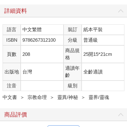
不再存在了嗎？那個曾經叱吒風雲的肉體腐朽了，靈魂也從此就
詳細資料
這樣消逝在宇宙中嗎？
◎美好的新天地：天堂靈界
對於人過世後的情形民間有很多傳說，但是沒有一個說法能真切
語言
中文繁體
裝訂
紙本平裝
說得明白。
如果人過世後一切就煙消雲散的話，我們在世時何苦要拼命奮
ISBN
9786267312100
分級
普通級
鬥？為何要努力約束自己、勉強自己去忍受世間的不公不義還要
做個好人？人生苦短，反正死後一切都不存在了，不是嗎？
商品規
頁數
208
25開15*21cm
格
不，不是這樣的。史威登堡說：「死亡並不是結束，死後有另一
個世界存在。我們都會去到適合我們的新天地，新天地很美好，
適讀年
出版地
台灣
全齡適讀
那就是天堂靈界」。
齡
史威登堡是誰？為什麼他會這麼說？天堂靈界是什麼？
注音
級別
史威登堡並非信口開河。
史威登堡是十八世紀著名的瑞典科學家，在當時的歐洲被視為是
中文書
＞
宗教命理
＞
靈異/神秘
＞
靈界/靈魂
大科學家牛頓的接班人（比牛頓小四十五歲）。他的父親被瑞典
女王任命為首都斯德哥爾摩史卡拉大教堂的主教，從小在基督教
氣息濃厚的家庭中長大，父親深切期待他能傳承衣缽也當個牧
商品評價
師。但是史威登堡從年輕時就醉心於科學研究，專研數學、物
理、天文及生理學等，他喜愛的是科學的實證精神。