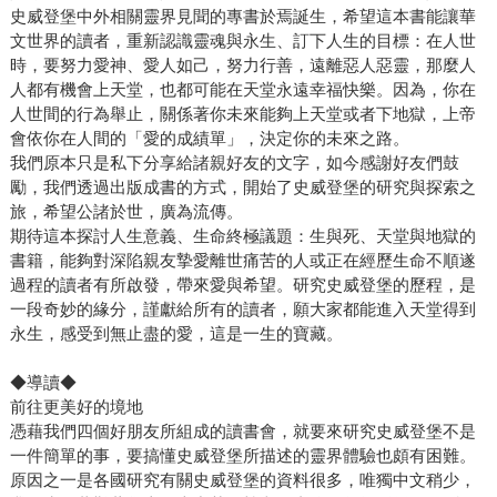
史威登堡中外相關靈界見聞的專書於焉誕生，希望這本書能讓華
文世界的讀者，重新認識靈魂與永生、訂下人生的目標：在人世
時，要努力愛神、愛人如己，努力行善，遠離惡人惡靈，那麼人
人都有機會上天堂，也都可能在天堂永遠幸福快樂。因為，你在
人世間的行為舉止，關係著你未來能夠上天堂或者下地獄，上帝
會依你在人間的「愛的成績單」，決定你的未來之路。
我們原本只是私下分享給諸親好友的文字，如今感謝好友們鼓
勵，我們透過出版成書的方式，開始了史威登堡的研究與探索之
旅，希望公諸於世，廣為流傳。
期待這本探討人生意義、生命終極議題：生與死、天堂與地獄的
書籍，能夠對深陷親友摯愛離世痛苦的人或正在經歷生命不順遂
過程的讀者有所啟發，帶來愛與希望。研究史威登堡的歷程，是
一段奇妙的緣分，謹獻給所有的讀者，願大家都能進入天堂得到
永生，感受到無止盡的愛，這是一生的寶藏。
◆導讀◆
前往更美好的境地
憑藉我們四個好朋友所組成的讀書會，就要來研究史威登堡不是
一件簡單的事，要搞懂史威登堡所描述的靈界體驗也頗有困難。
原因之一是各國研究有關史威登堡的資料很多，唯獨中文稍少，