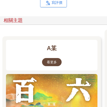
然而，充滿實證精神的史威登堡在五十七歲時的某次倫敦之旅，
寫評價
被上帝賦予了特殊能力，發生了不可思議的經歷，這個親身經驗
竟然讓他完全轉變成一個宣揚天堂靈界的傳道者。
後來他從自身的經驗出發，輔以長年的科學邏輯訓練，撰述了好
相關主題
幾本的《靈界見聞錄》告訴世人：死亡並非結束，靈魂雖然不具
物質的形體，但是靈是不滅而永恆存在的。不滅的靈就存在於我
們身邊的天堂靈界，過世的人們其實就在身邊，只是隔著一道無
形的門，讓我們這些凡夫俗子看不到這些靈魂。
史威登堡看得到這些靈，他在倫敦的那個不可思議經驗就是被天
A某
使靈帶去靈界一遊，讓他見識到靈界是真實存在的。由於他深厚
的科學訓練，他檢視了靈界的構成與原理，並且將他的所見所聞
記錄下來，如今，他的這些著作的部份，還被珍藏在大英博物館
看更多
中。
◎死亡：靈擺脫肉體，啟程前往靈界
史威登堡告訴我們：「在我們以肉體感知、理解的這個世界的反
面，其實有個靈界存在，就在我們身邊，和我們的世界緊密連
接，就像是硬幣的兩面一樣。人過世後只不過是將衰老的肉體留
在物質界，讓凋零的肉體回歸塵土，而肉體裡的靈擺脫肉體的枷
鎖，自由自在地前往了靈界、永居於天堂，來到了適合這個靈永
生的天地。」