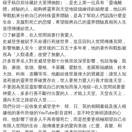
籍手稿目前珍藏於大英博物館），是史上第一位具有「靈魂離
體」經驗的人，能夠將靈界與天堂地獄描繪得鉅細靡遺，他以科
學觀點來分析自己的特殊靈界體驗，是為了幫助人們認識什麼是
生命，克服對死亡的恐懼，希望能將自己的靈界體驗真相與人生
道理傳播給世人。
◎了解靈界，在人世間就要行善愛人
史威登堡被賦予天命通行死後世界，並且回到人世間傳播見聞，
影響無數人至今；逝世後的二百五十多年來，他的著作和觀點被
視為「人類遺產」改變了無數人。
許多世界名人對史威登堡都十分推崇並深受影響，包括海倫．凱
勒、康德、歌德、榮格、卡萊爾、愛默生、老羅斯福總統、鈴木
大拙、科南．道爾等等。他獻給後世最偉大的寶藏是：讓世人知
道死後的靈界世界確實存在，世人要努力愛人行善才能進天堂，
不要因為受惡靈影響或自己的無知而落入地獄─在人世間就要愛
神愛人，多多行善不斷付出愛的人，才能上天堂。天堂在天上，
通向天堂之路卻在人世……
我們分頭一起收集史威登堡中、韓、日、英的相關書籍及後人根
據他的著作所做的YouTube影音資料，並不時交換研讀後的心
得。他影響了很多人不再畏懼死亡，而是想要更積極期望自己在
有限人世間的生命，能傳播更多的愛與美德（仁愛、喜樂、和