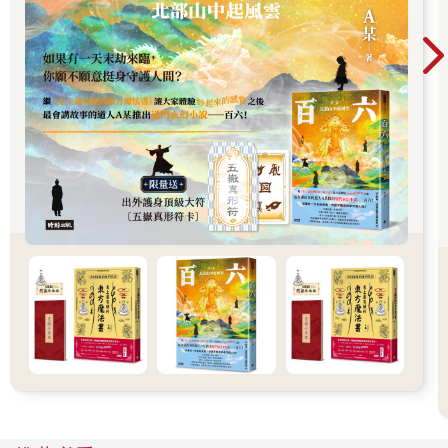
所以，史威登堡說人過世後並不是消逝，靈會永久存在。還擁有
肉體的我們是住在肉身裡的靈；死亡，不過是從此不再使用肉體
這個工具。死亡，是靈擺脫了肉體，啟程前往靈界罷了。
那麼我們所看到的「雲彩異相」，是否就是我們親愛的家人朋友
過世後的靈魂顯現了呢？可以這麼說，因為剛過世的靈還保留人
世間的習慣與留念人世間的事物，祂們會前往靈界最前哨的「精
靈界」，那裡是最靠近人世間的地方。在那裡，讓祂們慢慢了解
自己的變化，理解靈界的運作後，就會漸漸地前往適合自己的新
天地。
或許有人感受過幽靈，有些幽靈已經離世很久很久了，但是還是
留戀著人世，不時出現在與人類共存的世界。這又是為什麼呢？
在精靈界停留的時間，是依每個靈的狀況而異，早一點接受自己
已經過世的事實且悟性高的靈，可以早一點進入到下一個階段，
某些放不下的靈就得多花一點時間。
所以，還留在人世的我們，或許不要讓過世的親友太掛心，可以
心中祈禱，讓祂們早日安心的前往更美好的靈界。
◆第二章 我們人類也有靈嗎？
前面一直提到靈，靈到底是什麼？死後才會有靈嗎？有靈才能去
靈界，才能前往天堂嗎？
靈魂就像人類的心情，我們能感受到自己與他人的各種不同心