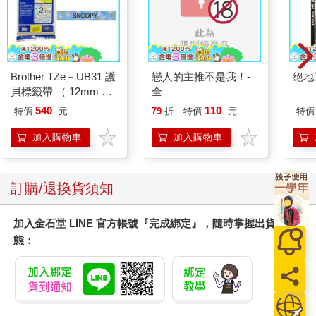
因此，人類還需要透過更多的學習與努力去察覺自身、控制自
己，才能不受惡靈的影響。從這一點來看又更加印證了，我們的
世界和靈界其實是同一個世界，人世間會發生的事也可能會發生
在靈界，只是善靈的力量與善的靈流，比人類更有力量去維持善
Brother TZe－UB31 護
戀人的主推不是我！-
絕地
與美。
貝標籤帶 （ 12mm 藍
全
行善與保有美好，是人們和靈都要做的功課。當我們還擁有肉身
色SNOOPY ）
活在人世時，若能開始學習善與美，是最理想的。但是往往因為
540
110
特價
元
79
折
特價
元
特價
每個人的領悟力不同而有不同的學習狀況與成果。當人過世之後
加入購物車
加入購物車
成為靈，會更加敏銳，對於善也會更加理解並開始力行。靈到了
靈界之後，比在人世時有更強的領悟力與學習力了解道理與行
善，這跟靈界環境有很密切的關係。
訂購/退換貨須知
加入金石堂 LINE 官方帳號『完成綁定』，隨時掌握出貨動
態：