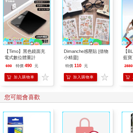
生的聲音、動作來做彼此的溝通與理解。但是，畢竟是透過物質
面的間接溝通，常常會有誤解與不理智的情形，因而造成許多遺
憾。
靈不一樣，靈是用意念直接溝通的，雖然靈也有語言也有文字，
但是當靈想起某位靈，只要在腦海裡想著祂，那位靈的面容就會
立刻出現在面前。雖然看起來是表象的幻影，但是這樣用意念呼
喚別的靈，然後與他用意念做溝通，是靈界常用的方式。彼此之
間不用語言及文字，無需轉譯，也無需猜測對方的真義，不會有
【Timo】黑色鏡面充
Dimanche感壓貼 [借物
【BL
誤解，是最真誠的溝通方式。
電式數位體重計
小精靈]
藍寶】
◎控制不住自己？千萬別被惡靈影響
幕八
490
110
特價
元
特價
元
690
2880
肉身過世之後的靈，也具有支配我們人類的靈的能力，那些靈可
(BP
以進入我們的腦中，控制我們的思想，讓我們做出我們其實不想
加入購物車
加入購物車
做的事，或是說出不是我們真心想說的話，尤其如果被邪惡的靈
控制的話，就更明顯了。
常常聽到有人說：其實我並不想傷害某人，但是我就是控制不住
您可能會喜歡
自己，說出傷人的話、做出傷人的事……其實這種情形通常都是
被惡靈所影響。
惡靈不只會影響人類的靈，也會影響過世後其他的靈，但是已經
過世之後的靈比還有肉身的人類的靈敏感多了，比較容易自我察
覺與自我控制，所以也比較不會受到惡靈的影響。
◎人和靈都要做的功課：行善與保有美好