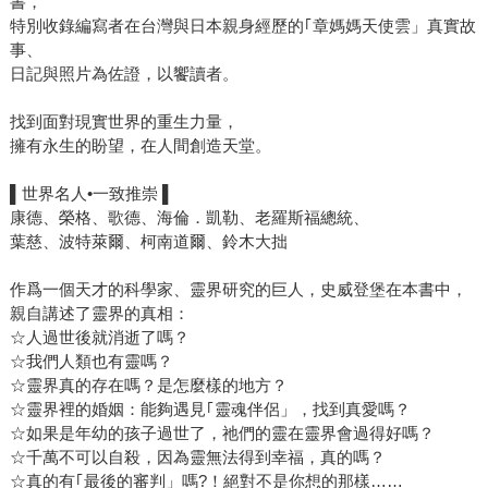
書，
特別收錄編寫者在台灣與日本親身經歷的｢章媽媽天使雲」真實故
事、
日記與照片為佐證，以饗讀者。
找到面對現實世界的重生力量，
擁有永生的盼望，在人間創造天堂。
▌世界名人•一致推崇 ▌
康德、榮格、歌德、海倫．凱勒、老羅斯福總統、
葉慈、波特萊爾、柯南道爾、鈴木大拙
作爲一個天才的科學家、靈界研究的巨人，史威登堡在本書中，
親自講述了靈界的真相：
☆人過世後就消逝了嗎？
☆我們人類也有靈嗎？
☆靈界真的存在嗎？是怎麼樣的地方？
☆靈界裡的婚姻：能夠遇見｢靈魂伴侶」，找到真愛嗎？
☆如果是年幼的孩子過世了，祂們的靈在靈界會過得好嗎？
☆千萬不可以自殺，因為靈無法得到幸福，真的嗎？
☆真的有｢最後的審判」嗎?！絕對不是你想的那樣……