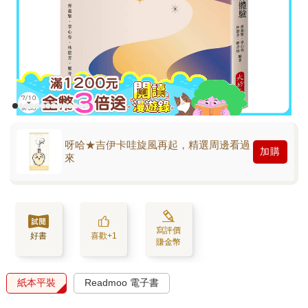
呀哈★吉伊卡哇旋風再起，精選周邊看過
加購
來
寫評價
好書
喜歡+1
賺金幣
紙本平裝
Readmoo 電子書