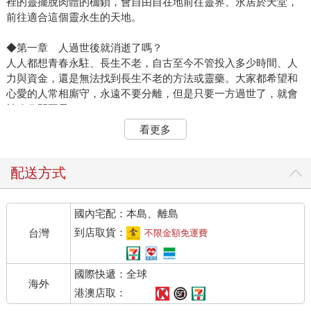
裡的靈擺脫肉體的枷鎖，會自由自在地前往靈界、永居於天堂，
前往適合這個靈永生的天地。
◆第一章 人過世後就消逝了嗎？
人人都想青春永駐、長生不老，自古至今不管投入多少時間、人
力與資金，還是無法找到長生不老的方法或靈藥。大家都希望和
心愛的人常相廝守，永遠不要分離，但是只要一方過世了，就會
被迫分開兩界。
人，終究會離開肉身，離開這個世界，直到過世的這一天。
看更多
人過世後會去哪裡？是否就像一抹輕煙一樣，消逝得無影無蹤？
或是，有機會留住永恆的靈魂？
靈魂是什麼？靈魂會停留在浩瀚宇宙的哪個角落呢？
配送方式
當嬰兒呱呱落地後，大家莫不想觸摸或擁抱這個充滿希望、軟軟
嫩嫩的新生命，這種物質的觸感令人感到幸福，感受到生命的誕
國內宅配：本島、離島
生。
生命是令人喜悅的。
到店取貨：
台灣
不限金額免運費
這個生命經過萌芽、展枝，然後逐漸茁壯進而枝葉茂密，此時正
是生命最顛峰之際，大部分的人應該很少會思考死亡、思考靈魂
國際快遞：全球
這些人生議題。然後再過幾十年歲月更替，年紀增長、體力衰
海外
弱，逐漸邁向凋零，而後死亡。
港澳店取：
這是我們熟知的生命歷程。但是，人真的在過世後就消逝無蹤、