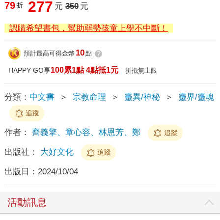
277
79
折
元
350
元
認購希望書包，幫助弱勢孩童上學不中斷！
10
預計最高可得金幣
點
?
100累1點 4點抵1元
HAPPY GO享
折抵無上限
分類：
中文書
＞
宗教命理
＞
靈異/神秘
＞
靈界/靈魂
追蹤
作者：
齊義擎、章心容、林恩芳、鄭
追蹤
出版社：
大好文化
追蹤
出版日：
2024/10/04
活動訊息