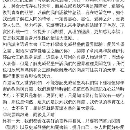
去，將會永恆存在於天堂，而且在那裡我不再是殘障者，還能恢
復到青春的狀態。以前的我自認被神忽視、處在絕望之中，如今
我已經了解在人間的時候，一定要盡心、盡性、愛神之外，更要
愛人如己、努力行善。它讓我對未來生活的想法賦予了色彩、現
實性和統一性；它提升了我對愛、真理的認識，更加感到幸福；
它是我克服自身局限性的最強大激勵。」
相信讀者透過本書《天才科學家史威登堡的靈界體驗：愛與希望
之書，獻給深陷摯愛離世之痛的你》，認識了章媽媽和英國伊莉
莎白女王的親身見證，這樣令人尊崇的典範人物過世了，固然令
人哀傷，但是了解史威登堡告訴我們的靈界種種見聞之後，我們
也很欣慰章媽媽和女王能夠脫離老朽的肉身前往美好的天堂，在
那裡重返青春與恢復活力。
而還留在人世的我們，不能忘記史威登堡為我們留下種種值得學
習的教誨與典範，我們應當時時刻刻把這些教誨謹記在心並時時
力行：不要只是相信，更要行動，只是知道要行善卻沒有一絲行
動，那也是惘然，這真的是說到我們的痛處，我們做的事實在太
少、太不夠了，相信這就是閱讀本書的最大意義。
◎烏雲鑲銀邊，雨後見天晴
終有一天，我們都會在美好的靈界再相見，只要我們努力閱讀
《聖經》以及史威登堡的相關書籍，提升自己，在人世間好好愛