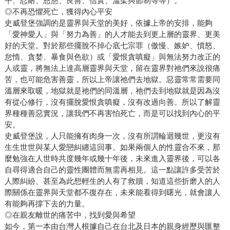
平、忍耐、恩慈、良善、信實、溫柔與節制等等）。
◎不再恐懼死亡，獲得內心平安
史威登堡強調的是靈界與天堂的美好，依據上帝的安排，能夠
「愛神愛人」與「努力為善」的人才能去到更上層的靈界、更美
好的天堂。對於那些擺脫不掉心底七宗罪（傲慢、嫉妒、憤怒、
怠惰、貪婪、暴食與色欲）或「愛恨貪嗔癡」與無法努力改正的
人或靈，將無法上達高層靈界與天堂，留在靈界對祂們來說很痛
苦，也可能危害善靈，所以上帝讓祂們去地獄。惡靈常常需要同
溫層來取暖，地獄就是祂們的同溫層，祂們去到地獄就是因為沒
有從心修行，沒有擺脫愛恨貪嗔癡，沒有改過向善。所以了解靈
界種種善惡實況，讓我們不再害怕死亡，而是可以找到內心的平
安。
史威登堡說，人只能擁有肉身一次，沒有所謂輪迴幾世，更沒有
生生世世與某人愛戀糾纏這回事。如果兩個人的性靈合不來，那
麼勉強在人世時共度幾年或幾十年後，未來進入靈界後，可以各
自尋得適合自己的靈性團體而無需再相見。這一點讓許多受苦於
人際糾紛、甚至為此想輕生的人有了救贖，知道這些折磨人的人
際關係在靈界與天堂都不復存在，未來能看得到曙光，就會讓人
有能夠再撐下去的力量。
◎在親友離世的痛苦中，找到愛與希望
如今，第一本由台灣人根據自己在台北及日本的親身經歷與匯整