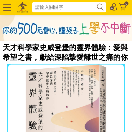
0
天才科學家史威登堡的靈界體驗：愛與
希望之書，獻給深陷摯愛離世之痛的你