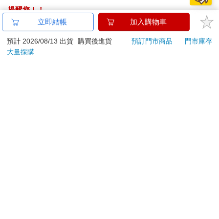
提醒您！！
金石堂及銀行均不會請您操作ATM! 如接獲電話要求您前往
立即結帳
加入購物車
ATM提款機，請不要聽從指示，以免受騙上當！
預計 2026/08/13 出貨
購買後進貨
預訂門市商品
門市庫存
退換貨須知：
大量採購
**提醒您，鑑賞期不等於試用期，退回商品須為全新狀態**
依據「消費者保護法」第19條及行政院消費者保護處公告之
「通訊交易解除權合理例外情事適用準則」，以下商品購買
後，除商品本身有瑕疵外，將不提供7天的猶豫期：
易於腐敗、保存期限較短或解約時即將逾期。（如：生
鮮食品）
依消費者要求所為之客製化給付。（客製化商品）
報紙、期刊或雜誌。（含MOOK、外文雜誌）
經消費者拆封之影音商品或電腦軟體。
非以有形媒介提供之數位內容或一經提供即為完成之線
上服務，經消費者事先同意始提供。（如：電子書、電
子雜誌、下載版軟體、虛擬商品…等）
已拆封之個人衛生用品。（如：內衣褲、刮鬍刀、除毛
刀…等）