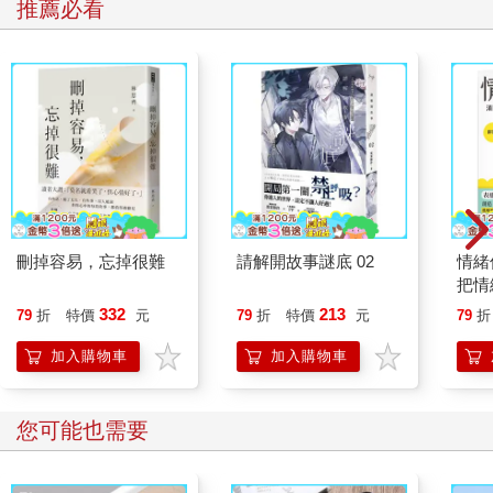
推薦必看
情，但是心情沒有形體，所以人們看不見心情。我們是以心情表
現在臉上時的物理變化來感知對方的心情，所以用心情為例來說
明靈的存在是最適合的。
當某人臉上的肌肉緊繃、眉頭深鎖，我們可以明確知道對方在生
氣；當我們看到對方眼睛笑如彎月，嘴角露齒上揚，就會明白對
方是開心愉悅的，我們看不見對方的心情，但是卻能確切明白對
方的情緒。這些肌肉的變化其實就是靈魂在控制著我們的肉身，
而擁有肉體的我們只是住在肉身裡的靈。
我們看不見靈，但是靈存在於人類肉體中，透過支配肉體來表現
出每個靈的特色與思想。靈和肉體的關係也好像地底下的種子和
樹木一樣，我們看不見土裡的種子，但是因為看見了長出的大樹
刪掉容易，忘掉很難
請解開故事謎底 02
情緒
而了解到種子是確實存在並形成了大樹。所以生命的原理就是天
把情
理。
誰都
332
213
79
折
特價
元
79
折
特價
元
79
折
◎過世親友，以靈的形式存在
加入購物車
加入購物車
我們看不見過世親人的靈，但是知道天堂靈界與人世間是緊密相
連，了解親人只是失去了肉身，以靈的形式存在，應該能安慰不
少痛失親友摯愛的人吧？
您可能也需要
那麼我們擁有肉身的靈，和過世之後的靈有什麼不同呢？
活在依賴物質形體世界的我們，不只利用肉身，也利用肉身所產