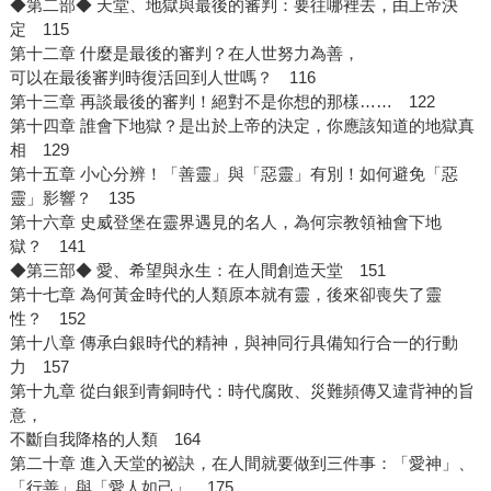
◆第二部◆ 天堂、地獄與最後的審判：要往哪裡去，由上帝決
定 115
第十二章 什麼是最後的審判？在人世努力為善，
可以在最後審判時復活回到人世嗎？ 116
第十三章 再談最後的審判！絕對不是你想的那樣…… 122
第十四章 誰會下地獄？是出於上帝的決定，你應該知道的地獄真
相 129
第十五章 小心分辨！「善靈」與「惡靈」有別！如何避免「惡
靈」影響？ 135
第十六章 史威登堡在靈界遇見的名人，為何宗教領袖會下地
獄？ 141
◆第三部◆ 愛、希望與永生：在人間創造天堂 151
第十七章 為何黃金時代的人類原本就有靈，後來卻喪失了靈
性？ 152
第十八章 傳承白銀時代的精神，與神同行具備知行合一的行動
力 157
第十九章 從白銀到青銅時代：時代腐敗、災難頻傳又違背神的旨
意，
不斷自我降格的人類 164
第二十章 進入天堂的祕訣，在人間就要做到三件事：「愛神」、
「行善」與「愛人如己」 175