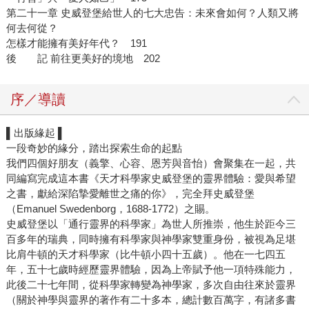
第二十一章 史威登堡給世人的七大忠告：未來會如何？人類又將
何去何從？
怎樣才能擁有美好年代？ 191
後 記 前往更美好的境地 202
序／導讀
▌出版緣起 ▌
一段奇妙的緣分，踏出探索生命的起點
我們四個好朋友（義擎、心容、恩芳與音怡）會聚集在一起，共
同編寫完成這本書《天才科學家史威登堡的靈界體驗：愛與希望
之書，獻給深陷摯愛離世之痛的你》，完全拜史威登堡
（Emanuel Swedenborg，1688-1772）之賜。
史威登堡以「通行靈界的科學家」為世人所推崇，他生於距今三
百多年的瑞典，同時擁有科學家與神學家雙重身份，被視為足堪
比肩牛頓的天才科學家（比牛頓小四十五歲）。他在一七四五
年，五十七歲時經歷靈界體驗，因為上帝賦予他一項特殊能力，
此後二十七年間，從科學家轉變為神學家，多次自由往來於靈界
（關於神學與靈界的著作有二十多本，總計數百萬字，有諸多書