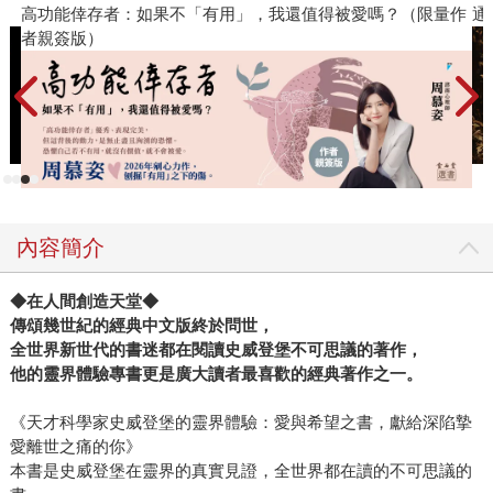
高功能倖存者：如果不「有用」，我還值得被愛嗎？（限量作
通
者親簽版）
內容簡介
◆在人間創造天堂◆
傳頌幾世紀的經典中文版終於問世，
全世界新世代的書迷都在閱讀史威登堡不可思議的著作，
他的靈界體驗專書更是廣大讀者最喜歡的經典著作之一。
《天才科學家史威登堡的靈界體驗：愛與希望之書，獻給深陷摯
愛離世之痛的你》
本書是史威登堡在靈界的真實見證，全世界都在讀的不可思議的