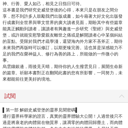
神、行善、愛人如己，相見之日指日可待。
這本書是我們研究史威登堡後的心得，本來只是在朋友之間分
享，想不到許多人鼓勵我們出版成書，如今藉著大好文化出版發
行成書到全世界與華文世界的廣大讀者見面，期盼其中有些篇章
能真正觸動到讀者，讓讀者有興趣進一步研究《聖經》與史威登
堡，或許就能安慰摯愛親友離世之痛或是解開讀者心中某個糾結
的盲點。受限於我們才疏學淺，還望海內外方家不吝斧正，期待
未來我們再版時可以修訂，以期更臻完善。這也算是深感能力不
足的我們在榮神益人、修行為善的路上，所能做的一件微小的
事。
烏雲鑲銀邊，雨後見天晴，期待你的人生撥雲見日，展開生命新
的篇章。祈願本書對正在翻閱此書的您有所影響，一同努力，未
來都能前往更美好的境地。
試閱
▌第一部 解鎖史威登堡的靈界見聞密碼▌
通行靈界科學家的證言，真實的靈界體驗大公開！人過世後只不
過是將衰老的肉體留在物質界，讓凋零的肉體回歸塵土，而肉體