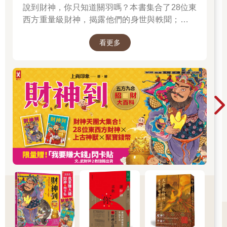
說到財神，你只知道關羽嗎？本書集合了28位東
當我們孩子慢慢長大時，食量增加，家中糧食消耗更快。最後，
西方重量級財神，揭露他們的身世與軼聞；也介
父母親不得不做決定，把我們四個孩子當中的兩個安排送人。最
紹各種招財神獸、聚財寶物，帶你收穫滿滿的智
後被選上的，是二哥和我。父母把二哥賣給省城裡的一戶富裕人
看更多
慧與正能量；從神話、文學、歷史到民間信仰，
家，當終身的家僕，換取一些微薄的賣身錢來貼補家用。我則是
被父親送到渡河口附近的一間白雲禪寺去做小沙彌。
走進一座華麗的紙上財神文化博物館。
記得被父親送去白雲禪寺的那年，是自己剛滿四歲的時候。在寒
冷冬季的某天清晨，母親很早就叫我起床梳洗，然後她端給我一
碗熱騰騰的雜糧粥，由於家中經濟不好，母親很久沒煮這樣奢侈
的料理了。在這樣寒風刺骨的隆冬時節，在肚子挨餓的時刻，這
碗熱呼呼的粥是無上的人間美味。我很珍惜地細細咀嚼、吞嚥，
享受一絲絲雜糧粥融化在口中的香味，感受那份奢侈，想著，如
果份量可以再多一點就更好了。
喝完了粥，母親要我穿著暖和一點，帶著簡便的行李到門口去，
父親已經站在那裡等我。
我向母親辭行後，便不再回頭再看看家和母親的模樣，因為我會
不忍看到媽媽淚流滿面地站在門口看著我，我也不願意讓媽媽看
到我難過的樣子。
當時我想著，不知道這次別離之後，未來何年何月何日有再一次
相見的機會？還有機會再一次踏進這個家門嗎？
我出家門後，天氣冷到感覺不出冷熱，我隨著父親引領，緊跟在