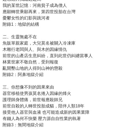
我的某世記憶：河南貧子成為僧人
應願轉世乘願再來，第四世投胎在台灣
憂鬱女性的幻影與跳河者
附錄1：地獄的結構
二、生靈無處不在
魚販單親家庭，大兒莫名被關入冷凍庫
木雕行老闆與人、與木的因緣情仇
前世的山產店生意糾紛，直到此世仍糾纏當事人
林業世家不敬自然，受到報復
亂開墾山地的人得到山神的懲殺
附錄2：阿鼻地獄介紹
三、你想像不到的因果來由
器官移植使男孩莫名捲入因緣的烽火
護理師身體痛，前世報應殺師兄
前世自殺的人轉世投胎成貓，陪伴人類18年
接受他人器官與血液 也可能造成新的因果業障
有錢人為何不快樂 壓力源自自性業的執著
附錄3：無間地獄介紹