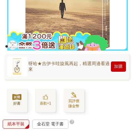
呀哈★吉伊卡哇旋風再起，精選周邊看過
加購
來
寫評價
好書
喜歡+1
賺金幣
?
紙本平裝
金石堂 電子書