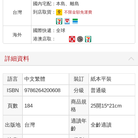
國內宅配：本島、離島
遍。」
業主向我詳述，但依然想不起來鑰匙為什麼會不見了。
到店取貨：
台灣
不限金額免運費
我靜下心來，開始冥想，審視他來佛堂的整個過程，終於讓我找
到了端倪。
國際快遞：全球
進佛堂需要脫鞋，所以他先在門口板凳坐下脫鞋。然而他坐下
海外
時，沒注意到手上的車鑰匙掉在地上，要脫鞋時，腳又不經意把
港澳店取：
掉在地上的鑰匙踢進玄關茶桌基座的底縫，而且鑰匙是以類似籃
球的擦板球方式，經牆壁縫隙彈到茶桌基座後方，從上方及外面
詳細資料
看，茶桌基座的正面是無沒空隙可以進入的，也難怪遍尋不著。
我拿給他一枝小木桿，說：「到外面茶桌底下看看。」
他用木桿撥弄茶桌後方底部兩三次後，終於找到了車鑰匙，回來
語言
中文繁體
裝訂
紙本平裝
找我，驚訝地問：「我無意間把自己的車鑰匙踢進茶桌的底座，
根本就不知道發生的過程，為什麼老師你可以清楚還原整個過
ISBN
9786264200608
分級
普通級
程，還找到原因？」
我笑了笑，告訴他：「這是菩薩教給我『超感應力』的奧妙。但
商品規
頁數
184
25開15*21cm
是要使用這種能力，必須是用在無私地幫助他人才可以。」
格
客人立即從口袋拿出現金要答謝，我立刻拒絕，並回覆他：「舉
手之勞，不足為提。幫忙是應該的。」
適讀年
出版地
台灣
全齡適讀
「感謝老師。」他很高興地離開了佛堂。
齡
世上修行法門功夫不勝枚舉，其存在的意義與價值，並不僅在它