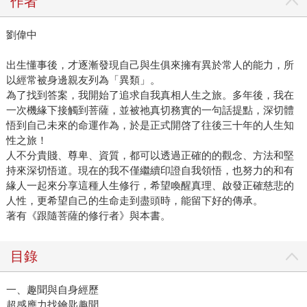
作者
劉偉中
出生懂事後，才逐漸發現自己與生俱來擁有異於常人的能力，所
以經常被身邊親友列為「異類」。
為了找到答案，我開始了追求自我真相人生之旅。多年後，我在
一次機緣下接觸到菩薩，並被祂真切務實的一句話提點，深切體
悟到自己未來的命運作為，於是正式開啓了往後三十年的人生知
性之旅！
人不分貴賤、尊卑、資質，都可以透過正確的的觀念、方法和堅
持來深切悟道。現在的我不僅繼續印證自我領悟，也努力的和有
緣人一起來分享這種人生修行，希望喚醒真理、啟發正確慈悲的
人性，更希望自己的生命走到盡頭時，能留下好的傳承。
著有《跟隨菩薩的修行者》與本書。
目錄
一、趣聞與自身經歷
超感應力找鑰匙趣聞