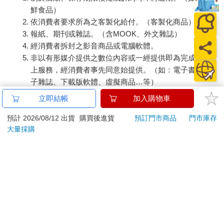
鮮食品）
元空寺之旅與托缽修練
依消費者要求所為之客製化給付。（客製化商品）
有一次，寺院進行相互觀摩學習的活動，白雲寺應邀到甘肅的元
報紙、期刊或雜誌。（含MOOK、外文雜誌）
空寺，住持方丈指定了八位弟子隨行學習，我也幸運成為其中一
經消費者拆封之影音商品或電腦軟體。
員。這次的遊學觀摩，由寺裡出發到甘肅元空寺，全程一千多公
非以有形媒介提供之數位內容或一經提供即為完成之線
里，所有參加的人都必須參與托缽祈福，並且就地就寢，不可借
上服務，經消費者事先同意始提供。（如：電子書、電
宿民宅，而照顧馬匹和行李的人則每天輪調，讓每個人都有機會
子雜誌、下載版軟體、虛擬商品…等）
參與。
我們按照約定的時間出發了。第一天出寺門後，每天的行程如
已拆封之個人衛生用品。（如：內衣褲、刮鬍刀、除毛
立即結帳
加入購物車
下：所有參與托缽的人邊走邊誦經到辰時結束（早上七點至九
刀…等）
點），然後在巳時（早上九點至十一點）開始一邊前進，一邊沿
若非上列種類商品，均享有到貨7天的猶豫期（含例假
預計 2026/08/12 出貨
購買後進貨
預訂門市商品
門市庫存
途托缽祈福至午時結束，分配食物就地午膳，飯後整理現地，接
大量採購
日）。
著開始啟程。
辦理退換貨時，商品（組合商品恕無法接受單獨退貨）必須
就這樣歷經三個月，我們來到了甘肅的元空寺。雖然它只是沙漠
是您收到商品時的原始狀態（包含商品本體、配件、贈品、
中微不足道的一座小小佛寺，卻是世界各地高乘修行者心中的一
保證書、所有附隨資料文件及原廠內外包裝…等），請勿直
葉方舟。元空寺的住持方丈帶領寺內所有的修行僧侶，迎接我們
接使用原廠包裝寄送，或於原廠包裝上黏貼紙張或書寫文
的到來，我們開始了為期一個月的互相觀摩學習。
字。
觀摩學習結束後，我請求方丈讓我於回程路上再次感受托缽祈福
退回商品若無法回復原狀，將請您負擔回復原狀所需費用，
的機會，他叫當初迎接我入寺的沙彌哥哥陪同我相互照應—沙彌
嚴重時將影響您的退貨權益。
哥哥現在已經是法師了。