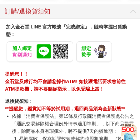
有一天，住持師父告訴我一個日期，要我準備好正式剃度出家，
訂購/退換貨須知
皈依佛門，成為佛法的修行者。
轉眼間，我已經在白雲寺渡過了十二個年頭，這些年，我一直沒
有機會告假返鄉，家人也不曾來探望過我，於是我向住持方丈告
加入金石堂 LINE 官方帳號『完成綁定』，隨時掌握出貨動
假，希望回家探望一下家人，而方丈同意了請求。
態：
兩天後，我帶著簡單的行李啟程返鄉。
沿路上，我一直期盼很快可以看見家人，所以不自覺加快腳步。
經過幾個小時的跋涉後，故鄉逐漸出現在我的眼前，我順著曾經
熟悉的小徑，轉進位於河邊的舊家。但原本的家不見了，只剩長
滿農作物的無盡田野。
提醒您！！
我慌張地四處找尋，卻完全看不到家的蹤影，於是往外走了很長
金石堂及銀行均不會請您操作ATM! 如接獲電話要求您前往
一段路，才發現有戶人家，向他們請教：「請問原本住在河邊的
那戶人家，他們搬去那裡了？」
ATM提款機，請不要聽從指示，以免受騙上當！
他們告訴我：「十年前，那戶人家突然不知去向，沒有人知道他
退換貨須知：
們到底去了那裡，後來地主才把原本搭建的農舍拆除，將土地拿
**提醒您，鑑賞期不等於試用期，退回商品須為全新狀態**
來耕作。」
我心中茫然無措，拖著沉重的腳步，緩緩回到寺裡，把這個情況
依據「消費者保護法」第19條及行政院消費者保護處公告之
告訴了方丈，請認識的信眾與朋友代為打聽家人的消息。
「通訊交易解除權合理例外情事適用準則」，以下商品購買
只是時間飛逝，我一直都完全沒有家中任何的訊息。我決定把對
後，除商品本身有瑕疵外，將不提供7天的猶豫期：
家人的思念之情化為力量，用修行來淡化心中的憂慮。
易於腐敗、保存期限較短或解約時即將逾期。（如：生