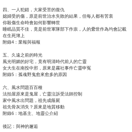
四、一人犯錯，大家受苦的復仇
媳婦受的傷，原是前世治水失敗的結果，但每人都有苦衷
你殺傷生命時會如何影響轉世
睡眠品質不佳，竟是前世軍隊部下作祟，人的纍世作為均會記載
在生死簿上
附錄4：業報與福報
五、久遠之前的時光
風光明媚的好宅，竟有明清時代前人的亡靈
女大生在南投中邪，原來是霧社事件亡靈申冤
附錄5：孤魂野鬼愈來愈多的原因
六、風水問題百百種
法拍屋原來是鬼屋，亡靈泣訴受法師控制
家中風水出問題，祖先成蔭屍
祖先骨灰消失？原來是地質移動
附錄6：地基主、地靈公介紹
後記：與神的邂逅