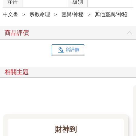
注音
級別
的外相與目的，最重要的應該是使用當下的立意與原則。倘若用
在違法犯紀，滿足私慾，那麼持有再厲害的法門，只會蠱惑人
中文書
＞
宗教命理
＞
靈異/神秘
＞
其他靈異/神秘
心，引發貪婪，並造成動亂，這樣的法門沒有存在的必要！
只有幫助有緣人，於關鍵時刻救贖他人，法門才有實質存在的價
值，你們同意這樣的理念嗎？
商品評價
我的某世記憶：河南貧子成為僧人
寫評價
那一世，我出生在河南商丘郊區一戶貧窮的人家裡，上有年邁的
爺爺奶奶，父母親還生了四個孩子，我是家中老么，上有兩個哥
哥和一個姊姊。
相關主題
因為世代貧困，所以我們家沒有自己的田地，都是靠租借農地耕
作，也就是所謂的佃農。每到糧食收成的時候，地主都會準時來
到田裡收租，扣除掉租金之後，剩下來的收入通常已經寥寥無
幾，且爺爺奶奶年紀大又常常生病，還必須在所剩無幾的收入中
挪出醫藥費，於是我們孩子從小就必須幫鄰居打理農作雜物，來
換取少量的糧食或工作津貼，或是跑到河邊、荒地，挖掘野薯、
野菜，貼補家中經濟與糧食不足的窘境，家中每天只能吃一餐，
所能吃到的糧食，只有雜糧碎末磨成麵粉後揉製成麵皮，烙乾麵
財神到
皮，配著麵糊水，就是我們一天的唯一一餐。偶爾連這一餐也沒
得吃時，就只能喝水來壓制飢餓。