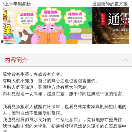
閱讀漫遊錄-2026上半年暢銷榜
通
內容簡介
萬物皆有生靈，各處皆有亡者。
有時人們不知道，自己的無心之過也會傷害他們。
有時人們不知道，某個地方曾有巨大的悲劇。
而我見證這一切果報，超渡亡靈，撫平時間也無法平復的傷害。
我看見魚販家人被關在冷凍庫，也看見林業世家與亂開墾山地的
人，因對自然不敬而受到反撲。
我也見證看似風水良好的「生命紀念館」，竟有無數亡靈居住；
我也協助中邪的大學生，卻赫然發現竟然是久遠前的亡靈想要申