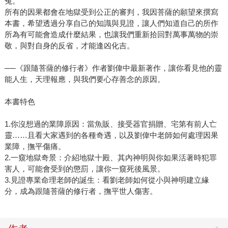
冤。
所有的因果都會在地獄受到公正的審判，我因菩薩的願望來撰寫
本書，希望透過分享自己的知識與見證，讓人們知道自己的所作
所為有可能會造成什麼結果，也讓我們重新拾回對萬事萬物的崇
敬，與對自身的反省，才能逢凶化吉。
──《跟隨菩薩的修行者》作者劉偉中最新著作，讓你看見他的靈
能人生，天理報應，與我們要心存善念的原因。
本書特色
1.你沒想過的業障原因：當魚販、接受器官捐贈、宅第有前人亡
靈……且看大家遇到的各種奇遇，以及劉偉中老師如何處理因果
業障，撫平傷痛。
2.一窺地獄奇景：介紹地獄十殿、其內神明與你如果活著時犯罪
害人，可能會受到的懲罰，讓你一窺死後風景。
3.見證專業命理老師的誕生：看劉老師如何從小與神明建立緣
分，成為跟隨菩薩的修行者，撫平世人傷害。