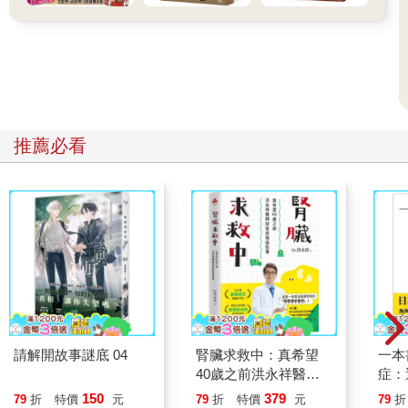
父親的背後，彎腰壓低頭，頂著風雪往前走。我意識模糊，跟隨
著父親的背影，走了幾個小時後，當風雪稍微變小了一點時，我
們終於來到了白雲禪寺。
禪寺的大門口出現兩位僧人迎接我們，一位年紀較老，另一位是
很年輕的沙彌哥哥，他們很高興地迎接我們，帶我們進入禪寺的
會客房，然後老者要沙彌哥哥帶著我去參觀佛寺，他則留下來和
父親長談。
推薦必看
沙彌哥哥帶著我去休息的禪房，要我試穿床上放著的修行衣服和
鞋子，看是否合身，穿好後再把原來身上的舊衣物摺好，收起來
放入置物櫃。
這時，寺裡的鐘聲響起，提醒午膳的時間到了，要寺裡所有的人
都到食堂去用餐。佛寺一天只供應一頓中餐，之後就嚴禁再進
食。
沙彌哥哥帶著我到食堂，找了個位置坐下來，陸續看見進來了好
幾位出家師父，供餐的師父把桌上的空碗都盛入熱呼呼的雜糧
粥，桌上還有一盤雜糧窩窩頭與一小盤豆腐乳。
我嚥了一下口水，心想：「為什麼禪寺裡吃的比家裡還要好？」
我早已經記不得家裡有哪時候曾吃過窩窩頭和這麼濃郁的雜糧粥
請解開故事謎底 04
腎臟求救中：真希望
一本
了，再加上美味可口的豆腐乳，頓時讓我整個人沉溺在美食的幻
40歲之前洪永祥醫師
症：
想當中。
就告訴我這些事
開大
150
379
79
折
特價
元
79
折
特價
元
79
折