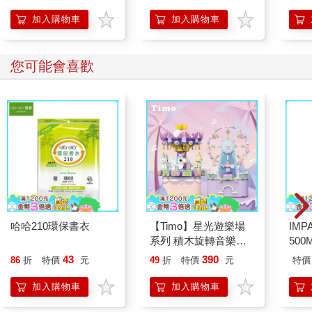
沙彌哥哥輕拍了我一下，要我趕快吃飯，我突然想到，父親怎麼
人也
的3
沒有跟我一起吃飯？看了一下食堂的四周，都沒有見到父親的身
加入購物車
加入購物車
影，沙彌哥哥才告訴我：「你父親已經先行離開了，你趕快吃
飯，等一下我們還有許多事情要做。」
我頓時難過起來，勉強吃了一點後就吃不下去。沙彌哥哥說：
您可能會喜歡
「把碗裡剩下來的粥喝完，然後把沒吃完的窩窩頭放入口袋裡帶
走，若肚子餓的時候再拿出來吃。」然後帶著我拿起碗筷，跟著
他去水池旁的水桶，洗淨碗筷後再放回自己吃飯的桌子上。
我再回到禪房時，看到了迎接我的老者。他站在我的床邊，跟我
說：「我是白雲禪寺的住持方丈，從今天起，你就要住在這裡，
跟著大家一起好好學習修行。如果有什麼需要幫忙，就找沙彌哥
哥或是其他的師傅，他們都會協助你的！」
我點點頭。他繼續說：「不要罣礙家中的事情，你在寺中修行，
菩薩會保佑你們所有的家人平安無虞，不要浪費上天給你這次的
機會，更不要辜負親人們對你的期望！」
哈哈210環保書衣
【Timo】星光遊樂場
IM
我看著住持方丈點點頭，他拍拍我的頭，然後就轉身離開了禪
系列 積木旋轉音樂盒
500
房。
禮物
IM0
43
390
86
折
特價
元
49
折
特價
元
特價
我走近了禪房的窗戶，看著窗外的風雪，眼前景象突然間模糊起
來，心酸無奈湧現，我體會到這就是我自己的命運。
加入購物車
加入購物車
剃度出家，返鄉探親