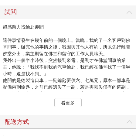
試閱
超感應力找鑰匙趣聞
這件事情發生在幾年前的一個晚上。當晚，我約了一名客戶到佛
堂問事，辦完他的事情之後，我因與其他人有約，所以先行離開
佛堂外出，業主則留在佛堂和留守的工作人員聊天。
我外出一個半小時後，突然接到來電，是剛才在佛堂問事的業
主，他說：「我找不到我的汽車鑰匙，我已經在佛堂找了一個半
小時，還是找不到。」
他開的是德製進口車，一副鑰匙要價六、七萬元，原本一部車是
配備兩副鑰匙，之前已經遺失了一副，若是再丟失僅有的這副，
那他損失就大了！麻煩的是，一般鑰匙店的師傅並沒有開啟這種
車鎖的功夫，所以需要請我幫忙找一下鑰匙。
看更多
還好我外出的地方距離佛堂並沒有很遠，而且在那當下，另一位
客戶的事情也正好處理完畢，於是我立即趕回去。一進入佛堂，
就看見業主和留守人員都滿頭大汗，一臉憂慮。
配送方式
我請業主坐下來後，說：「請你回憶一下，你停好車子後，一直
到走入佛堂的這段時間裡，將全部過程、細節都仔細告訴我一