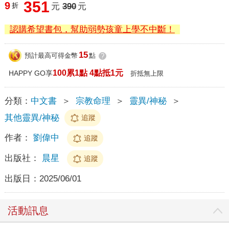
351
9
折
元
390
元
認購希望書包，幫助弱勢孩童上學不中斷！
15
預計最高可得金幣
點
?
100累1點 4點抵1元
HAPPY GO享
折抵無上限
分類：
中文書
＞
宗教命理
＞
靈異/神秘
＞
其他靈異/神秘
追蹤
作者：
劉偉中
追蹤
出版社：
晨星
追蹤
出版日：
2025/06/01
活動訊息