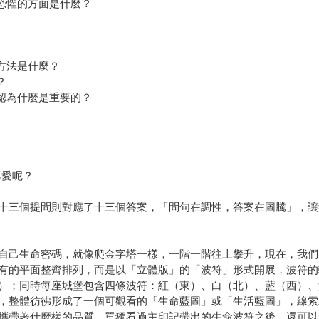
恐懼的方面是什麼？
方法是什麼？
？
認為什麼是重要的？
享愛呢？
十三個提問則對應了十三個答案，「問句在調性，答案在圖騰」，讓
自己生命密碼，就像爬金字塔一樣，一階一階往上攀升，現在，我們
有的平面整齊排列，而是以「立體版」的「波符」形式開展，波符的
）；同時每座城堡包含四條波符：紅（東）、白（北）、藍（西）、
，整體彷彿形成了一個可觀看的「生命藍圖」或「生活藍圖」，線索
攜帶著什麼樣的品質。單獨看過主印記帶出的生命波符之後，還可以