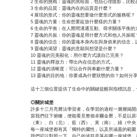
2 生命的挑戰：靈魂的黑暗面，包括心理陰影，比較
3 生命的品質：靈魂內在的品質是什麼？
4 展現的形式：你的靈魂想要做什麼形式的服務呢？
5 靈魂的力量：生命想要綻放什麼樣的力量？
6 生命的平衡：在人際間溝通互動、尋求關係平衡的
7 靈魂的共振：你的靈魂是用什麼方式和他人共振呢
8 靈魂的信念：你的靈魂本身內在與身俱來的信念，
9 靈魂的渴望：靈魂的意願與想望是什麼？
10 靈魂的完美顯化：用什麼方式讓自己完美？
11 靈魂的釋放力：帶出內在信息的方式。
12 靈魂的清晰度：可以合作與奉獻什麼力量？
13 靈魂的目的地：你要成為什麼狀態的你？如何分
這十三個位置提供了生命中的關鍵提醒與指標訊息，
◎
關於城堡
許多十三月亮曆法學習者，在學習的過程一層層揭開
當我們往下俯瞰，便能看見整個卓爾金曆，不是以原
（東）、白（北）、藍（西）、黃（南）、綠（中央
每一座城堡都有其「獨特的屬性」以及所涵蓋的範圍
我們可以對照一下，自己的波符是落在哪一座城堡，