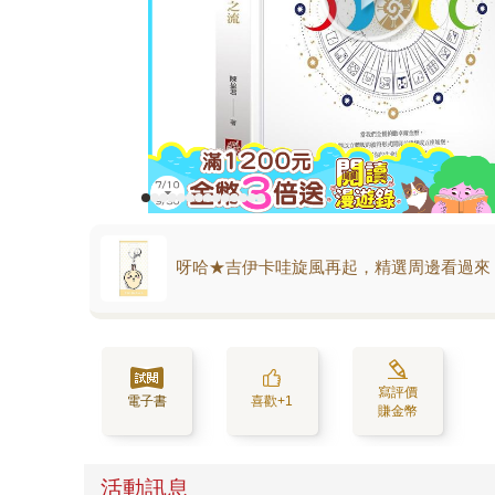
呀哈★吉伊卡哇旋風再起，精選周邊看過來
寫評價
電子書
喜歡+1
賺金幣
活動訊息