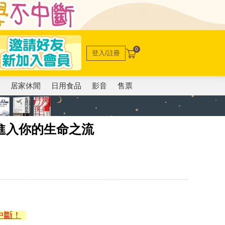
0
登入/註冊
電
居家休閒
日用食品
影音
售票
進入你的生命之流
中斷！