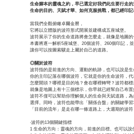
生命腳本的靈魂之約，早已選定好我們此生要行走的
生命的目的、天賦才華、如何克服挑戰，都已經印記
當我們全觀俯瞰卓爾金曆，
它將以立體版的波符形式開展並建構成五座城堡。
波符展示了你的生命道路將會怎麼走，就像是地圖的
本書將逐一解析5座城堡、20個波符、260個印記，並附
讓你可以按圖索驥走上屬於自己的道路。
◎
關於波符
波符指的是前進的方向、運動的軌跡，也可以說是生
你的主印記落在哪個波符，它就是你的生命波符，代
怎麼開頭？哪裡是目的地？會在哪裡轉彎？波符都標
就像是地圖上有十三個標示，你早就已經幫自己布置
波符不僅可以幫助你理解個人的生命與天賦道路，為
選擇。同時，波符也能帶出「關係合盤」的關鍵學習
「目前的流年」是走在哪一條道路上，大週期的波符
‧波符的13個關鍵指標
1 生命的方向：靈魂的方向，前進的目標。也可以