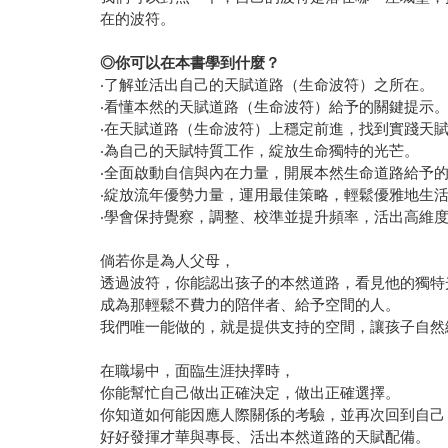
在的波符。
◎
你可以在本書學到什麼？
‧了解並活出自己的天賦道路（生命波符）之所在。
‧看懂本然的天賦道路（生命波符）給予的關鍵提示
‧在天賦道路（生命波符）上穩定前進，找到實踐天
‧為自己的天賦特質工作，綻放生命獨特的光芒。
‧全面啟動自信與內在力量，開展本然生命道路給予
‧綻放流年優勢力量，運用最佳策略，輕鬆優雅地生
‧學會保持覺察，調整、校準並提升頻率，活出高維
倘若你是為人父母，
透過波符，你能認出孩子的本然道路，看見他的獨特
成為那輕鬆不費力的陪伴者、給予空間的人。
我們唯一能做的，就是提供支持的空間，讓孩子自然
在職場中，面臨生涯抉擇時，
你能幫忙自己做出正確決定，做出正確選擇。
你知道如何能因應人際關係的考驗，並再次回到自己
好好發揮才華與專長、活出本然道路的天賦配備。