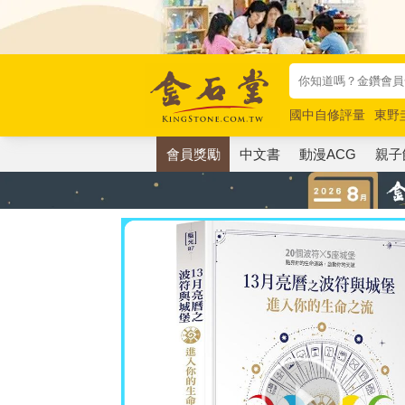
國中自修評量
東野
唯紅花綻放
奧德賽
會員獎勵
中文書
動漫ACG
親子