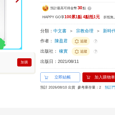
30
預計最高可得金幣
點
?
100累1點 4點抵1元
HAPPY GO享
折抵無
分類：
中文書
＞
宗教命理
＞
新時
作者：
陳盈君
追蹤
?
出版社：
橡實
追蹤
?
出版日：
2021/08/11
加購
立即結帳
加入購物車
預計 2026/08/10 出貨
參考庫存量：2
預訂