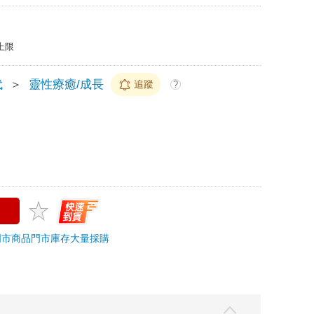
上限
代
＞
靈性療癒/成長
追蹤
?
門市商品
門市庫存
大量採購