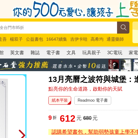
圭吾
楊双子
公益書包
16647續集
吉伊卡哇
高希均
通靈藥師
路邊攤新作
馬斯克
玩具總動員5
超慢跑
館
英文書
雜誌
電子書
文具
玩具親子
3C電玩
家
13月亮曆之波符與城堡：
點亮你的生命道路，啟動你的天賦
紙本平裝
Readmoo 電子書
612
9
折
元
680
元
認購希望書包，幫助弱勢孩童上學不