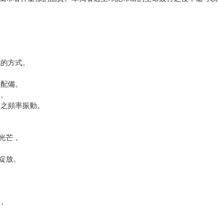
。
賦的方式。
的配備。
活。
度之頻率振動。
光芒，
綻放。
，