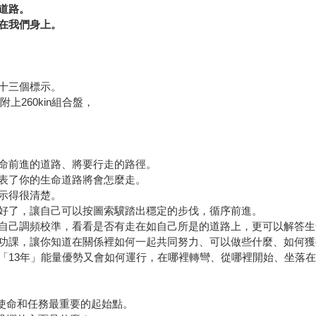
道路。
在我們身上。
十三個標示。
上260kin組合盤，
命前進的道路、將要行走的路徑。
表了你的生命道路將會怎麼走。
示得很清楚。
好了，讓自己可以按圖索驥踏出穩定的步伐，循序前進。
自己調頻校準，看看是否有走在如自己所是的道路上，更可以解答生
功課，讓你知道在關係裡如何一起共同努力、可以做些什麼、如何獲
「13年」能量優勢又會如何運行，在哪裡轉彎、從哪裡開始、坐落
說使命和任務最重要的起始點。