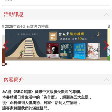
活動訊息
》最
2026年8月金石堂強力推薦
遠
內容簡介
&A
是《
BBC
知識》國際中文版廣受歡迎的專欄。
本書精選日常生活中的「為什麼」，歸類為五大主題，
從生命科學到人體奧祕、居家生活到太空物理，
讓專家解開我們的滿腹疑問。