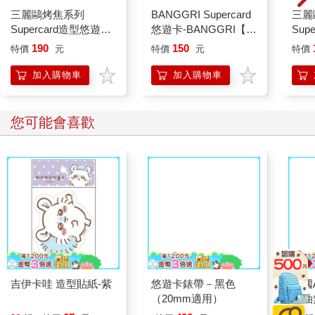
三麗鷗烤焦系列
BANGGRI Supercard
三麗
Supercard造型悠遊卡-
悠遊卡-BANGGRI【受
Sup
布丁狗【受託代銷】
託代銷】
樂蒂
190
150
特價
元
特價
元
特價
加入購物車
加入購物車
您可能會喜歡
吉伊卡哇 造型貼紙-紫
悠遊卡錶帶－黑色
德國A
（20mm適用）
控油
凝露3