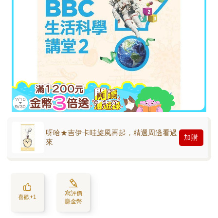
呀哈★吉伊卡哇旋風再起，精選周邊看過
加購
來
寫評價
喜歡+1
賺金幣