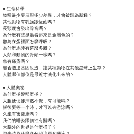
● 生命科學
物種最少要展現多少差異，才會被歸為新種？
其他動物有乳齒跟恆齒嗎？
長頸鹿會發出噪音嗎？
為什麼有些昆蟲看起來是金屬色的？
雛鳥在蛋裡面怎麼呼吸？
為什麼馬陸有這麼多腳？
人類和動物的骨頭一樣嗎？
魚有痛覺嗎？
能否透過基因改造，讓某種動物在其他星球上生存？
人體哪個部位是最近才演化出來的？
● 人體奧祕
為什麼捲髮那麼捲？
大腹便便卻渾然不覺，有可能嗎？
飯後要等一小時，才可以去游泳嗎？
久坐有害健康嗎？
我們的睡姿跟個性有關嗎？
大腦外的世界是什麼樣子？
跑步時為什麼會分泌這麼多唾液？