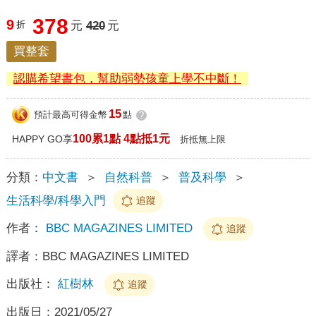
378
9
折
元
420
元
買整套
認購希望書包，幫助弱勢孩童上學不中斷！
15
預計最高可得金幣
點
?
100累1點 4點抵1元
HAPPY GO享
折抵無上限
分類：
中文書
＞
自然科普
＞
普及科學
＞
生活科學/科學入門
追蹤
作者：
BBC MAGAZINES LIMITED
追蹤
譯者：
BBC MAGAZINES LIMITED
出版社：
紅樹林
追蹤
出版日：
2021/05/27