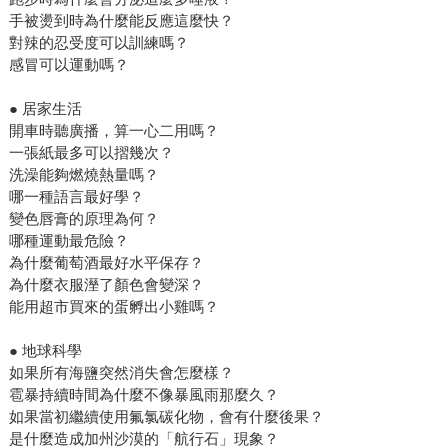
手被燙到時為什麼能反應這麼快？
對辣的忍受度可以訓練嗎？
感冒可以運動嗎？
● 居家生活
開車時聽廣播，算一心二用嗎？
一張紙最多可以摺幾次？
洗澡能夠燃燒熱量嗎？
哪一種語言最好學？
變色唇膏的原理為何？
哪種運動最危險？
為什麼葡萄酒最好水平保存？
為什麼衣服溼了顏色會變深？
能用超市買來的蛋孵出小雞嗎？
● 地球科學
如果所有海鹽突然消失會怎麼樣？
雹暴持續時間為什麼不像暴風雨那麼久？
如果當初繼續使用氟氯碳化物，會有什麼後果？
是什麼造成加州沙漠的「航行石」現象？