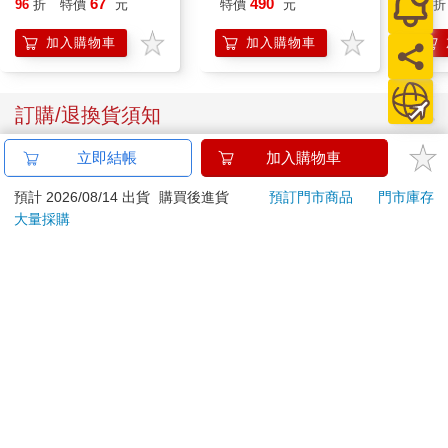
67
490
96
折
特價
元
特價
元
73
折
髮根
調理
加入購物車
加入購物車
滋潤
質適
訂購/退換貨須知
立即結帳
加入購物車
加入金石堂 LINE 官方帳號『完成綁定』，隨時掌握出貨動
態：
預計 2026/08/14 出貨
購買後進貨
預訂門市商品
門市庫存
大量採購
提醒您！！
金石堂及銀行均不會請您操作ATM! 如接獲電話要求您前往
ATM提款機，請不要聽從指示，以免受騙上當！
退換貨須知：
**提醒您，鑑賞期不等於試用期，退回商品須為全新狀態**