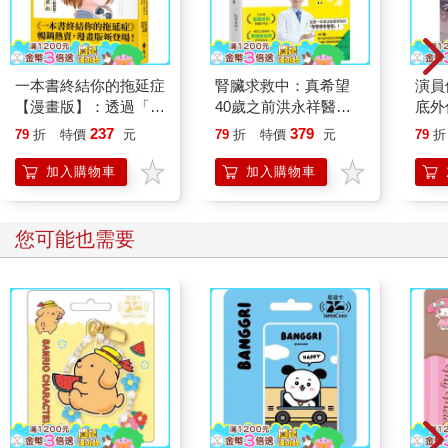
一本書終結你的拖延症
腎臟求救中：真希望
演員
【漫畫版】：透過「小
40歲之前洪永祥醫師
底外
行動」打開大腦的行動
就告訴我這些事
237
379
79
折
特價
元
79
折
特價
元
79
折
開關，懶人也能變身
「行動派」的37個科
加入購物車
加入購物車
學方法
您可能也需要