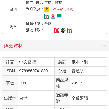
國內宅配：本島、離島
到店取貨：
台灣
不限金額免運費
國際快遞：全球
海外
港澳店取：
詳細資料
語言
中文繁體
裝訂
紙本平裝
ISBN
9789869741880
分級
普通級
商品規
頁數
208
23*17
格
適讀年
出版地
台灣
全齡適讀
齡