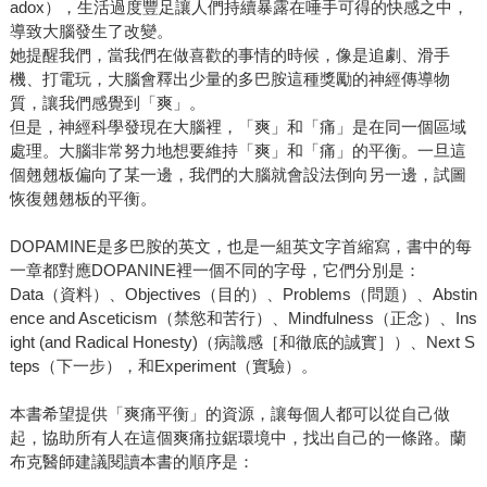
adox），生活過度豐足讓人們持續暴露在唾手可得的快感之中，
導致大腦發生了改變。
她提醒我們，當我們在做喜歡的事情的時候，像是追劇、滑手
機、打電玩，大腦會釋出少量的多巴胺這種獎勵的神經傳導物
質，讓我們感覺到「爽」。
但是，神經科學發現在大腦裡，「爽」和「痛」是在同一個區域
處理。大腦非常努力地想要維持「爽」和「痛」的平衡。一旦這
個翹翹板偏向了某一邊，我們的大腦就會設法倒向另一邊，試圖
恢復翹翹板的平衡。
DOPAMINE是多巴胺的英文，也是一組英文字首縮寫，書中的每
一章都對應DOPANINE裡一個不同的字母，它們分別是：
Data（資料）、Objectives（目的）、Problems（問題）、Abstin
ence and Asceticism（禁慾和苦行）、Mindfulness（正念）、Ins
ight (and Radical Honesty)（病識感［和徹底的誠實］）、Next S
teps（下一步），和Experiment（實驗）。
本書希望提供「爽痛平衡」的資源，讓每個人都可以從自己做
起，協助所有人在這個爽痛拉鋸環境中，找出自己的一條路。蘭
布克醫師建議閱讀本書的順序是：