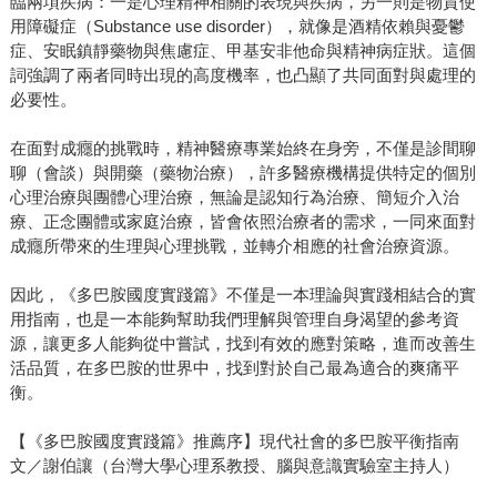
臨兩項疾病：一是心理精神相關的表現與疾病，另一則是物質使
用障礙症（Substance use disorder），就像是酒精依賴與憂鬱
症、安眠鎮靜藥物與焦慮症、甲基安非他命與精神病症狀。這個
詞強調了兩者同時出現的高度機率，也凸顯了共同面對與處理的
必要性。
在面對成癮的挑戰時，精神醫療專業始終在身旁，不僅是診間聊
聊（會談）與開藥（藥物治療），許多醫療機構提供特定的個別
心理治療與團體心理治療，無論是認知行為治療、簡短介入治
療、正念團體或家庭治療，皆會依照治療者的需求，一同來面對
成癮所帶來的生理與心理挑戰，並轉介相應的社會治療資源。
因此，《多巴胺國度實踐篇》不僅是一本理論與實踐相結合的實
用指南，也是一本能夠幫助我們理解與管理自身渴望的參考資
源，讓更多人能夠從中嘗試，找到有效的應對策略，進而改善生
活品質，在多巴胺的世界中，找到對於自己最為適合的爽痛平
衡。
【《多巴胺國度實踐篇》推薦序】現代社會的多巴胺平衡指南
文／謝伯讓（台灣大學心理系教授、腦與意識實驗室主持人）