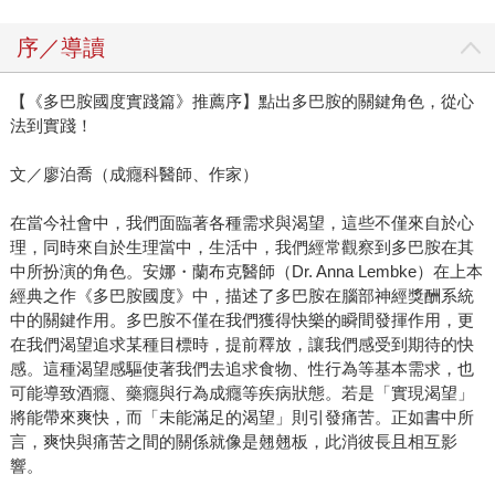
序／導讀
【《多巴胺國度實踐篇》推薦序】點出多巴胺的關鍵角色，從心
法到實踐！
文／廖泊喬（成癮科醫師、作家）
在當今社會中，我們面臨著各種需求與渴望，這些不僅來自於心
理，同時來自於生理當中，生活中，我們經常觀察到多巴胺在其
中所扮演的角色。安娜・蘭布克醫師（Dr. Anna Lembke）在上本
經典之作《多巴胺國度》中，描述了多巴胺在腦部神經獎酬系統
中的關鍵作用。多巴胺不僅在我們獲得快樂的瞬間發揮作用，更
在我們渴望追求某種目標時，提前釋放，讓我們感受到期待的快
感。這種渴望感驅使著我們去追求食物、性行為等基本需求，也
可能導致酒癮、藥癮與行為成癮等疾病狀態。若是「實現渴望」
將能帶來爽快，而「未能滿足的渴望」則引發痛苦。正如書中所
言，爽快與痛苦之間的關係就像是翹翹板，此消彼長且相互影
響。