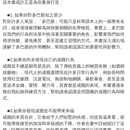
這本書或許正是為你量身打造：
■1. 如果你對多巴胺知之甚少
對於許多人來說，「多巴胺」可能只是科學課本上的一個專有名
詞，或者僅僅被理解為與快樂相關的化學物質。事實上，多巴胺
在我們的行為和決策中扮演著至關重要的角色，影響著我們如何
尋求快樂、避免痛苦，甚至是建立習慣的方式。本書深入淺出地
講解了多巴胺的作用機制，幫助讀者認識它的重要性與影響力。
■2.如果你尚未發現自己的成癮行為
成癮並不總是顯而易見的。除了傳統意義上的物質依賴（如酒精
或藥物），現代人的成癮還體現在許多日常行為中，例如長時間
使用社交媒體、沉迷電玩、無節制地網購、暴飲暴食、甚至是過
度追求金錢、愛情、權力等，其實都是成癮的表現。本書通過各
種自我紀錄與練習方法，幫助讀者認識這些隱藏的成癮行為與模
式。
■3.如果你發現成癮並不能帶來幸福
成癮的本質在於，它會給予人們短暫的快感，但從長遠來看，卻
可能導致痛苦的加深和幸福感的下降。作者在書中詳細探討了這
種「快樂與痛苦平衡」的科學基礎，讓我們可以認清事實，並以