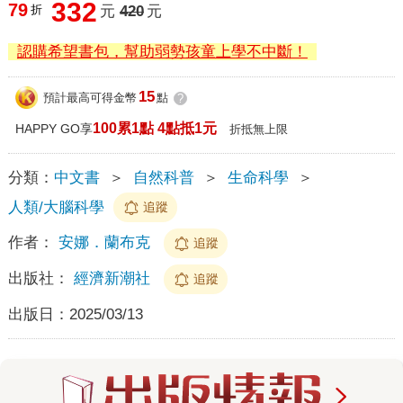
332
79
折
元
420
元
認購希望書包，幫助弱勢孩童上學不中斷！
15
預計最高可得金幣
點
?
100累1點 4點抵1元
HAPPY GO享
折抵無上限
分類：
中文書
＞
自然科普
＞
生命科學
＞
人類/大腦科學
追蹤
作者：
安娜．蘭布克
追蹤
出版社：
經濟新潮社
追蹤
出版日：
2025/03/13