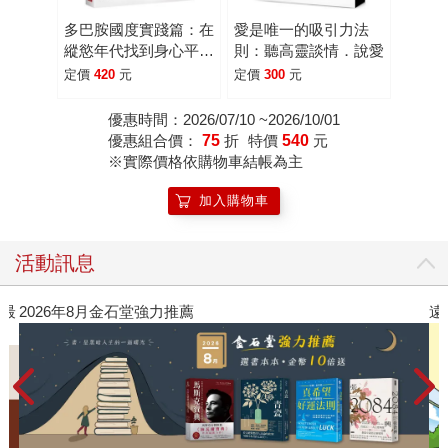
多巴胺挑戰的人生指南，旨在讓我們解開欲望分子的束縛，
多巴胺國度實踐篇：在
愛是唯一的吸引力法
找到真正有意義的人生。在本書中，我們首先會認識到多巴
縱慾年代找到身心平衡
則：聽高靈談情．說愛
胺的運作機制，瞭解它是如何操控我們的「想要」之情，去
的實務指南
定價
420
元
定價
300
元
狼忙地追逐欲望；並引伸到我們可能隨即會想到的問題——
那我們是否能夠主動調節多巴胺的強弱濃度，而阻隔其影
優惠時間：2026/07/10 ~2026/10/01
優惠組合價：
75
折
特價
540
元
響？ 然而作者告訴我們，多巴胺的影響形式千變萬化，沒辦
※實際價格依購物車結帳為主
法只用一種方法就能將所有挑戰都迎刃而解。相反，我們得
學習運用各種策略來應對，一套方法以解決一個問題。針對
加入購物車
我們在生活中常見的多巴胺挑戰——涵括了關係、生活、工
作和娛樂等各方唔——作者在書中分門別類地一一提出掌控
活動訊息
「欲望分子」的實用方法，幫助我們將多巴胺的負面影響降
到最低，甚至徹底根除。 這或許並不輕鬆，你需要採用新穎
遠流童書展75折起
的練習方式、擁有持續投入的決心、建立新的思維框架。但
這既是難題也是契機，我們能因而克服現代化帶來的負面衝
擊，如此便能擁有更幸福、更充實的生活。只要有足夠的領
悟和努力，我們就有可能實現超乎想像的繁盛人生，而這正
是本書希望能幫助你達到的人生。