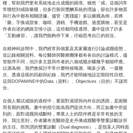
樑，幫助我們更有系統地走出成癮的困境。雖然「戒」這個詞常
常聯想到戒除藥癮，但多巴胺與獎酬系統的理論，卻在許多物質
與行為中都有相關證據。儘管《實踐篇》多以藥癮為例，若將
「藥」字換成甜食、咖啡、酒精、手機遊戲、過度購物，甚至是
作者自述的網路言情小說，這些都同樣適用。書中提供了許多
「互動練習」，讓我們能夠停下來，仔細思考自己的狀況。
在精神科診間中，我們經常與個案及其家屬進行討論成癮樣態，
並記錄相關資料。每位醫師與醫療團隊都有各自的討論模式，儘
管順序不同，但許多主題與作者的八個戒癮步驟幾乎都能呼應。
以酒為例，我們會探討平常什麼時候喝酒、喝多少酒、一週幾
次。透過這樣的回顧與紀錄，我們才能明確地設定階段性目標。
這與DOPAMINE中的Data（資料）、Objectives（目的）不謀而
合。
在個人嘗試戒除的過程中，要面對渴望與內外在的誘因，是困難
而長期的挑戰。書中的指引能為我們提供方向，而正如書中所提
到的，面對成癮與戒斷時，專業人士的陪伴將是非常有效的支
持。我注意到，作者蘭布克醫師是史丹佛成癮醫學雙重診斷診所
的主任。而所謂的雙重診斷（Dual diagnosis），是指某人同時面