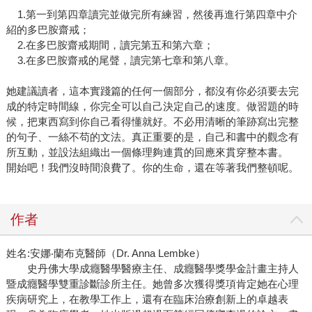
1.第一到第四章讀完並做完所有練習，然後再進行第四章中介
紹的多巴胺齋戒；
2.在多巴胺齋戒期間，讀完第五和第六章；
3.在多巴胺齋戒的尾聲，讀完第七章和第八章。
她建議讀者，這本實踐篇的任何一個部分，都沒有你必須要去完
成的特定時間線，你完全可以自己決定自己的速度。做習題的時
候，把東西寫到你自己看得懂就好。不必用清晰的筆跡寫出完整
的句子、一絲不苟的文法。真正重要的是，自己和書中的觀念有
所互動，並設法組織出一個條理夠連貫的回應來貫穿整本書。
開始吧！我們沒時間浪費了。你的生命，還在等著我們整頓呢。
作者
姓名:安娜‧蘭布克醫師（Dr. Anna Lembke）
史丹佛大學成癮醫學醫療主任、成癮醫學獎學金計畫主持人
暨成癮醫學雙重診斷診所主任。她曾多次獲得獎項肯定她在心理
疾病研究上，在教學工作上，還有在臨床治療創新上的卓越表