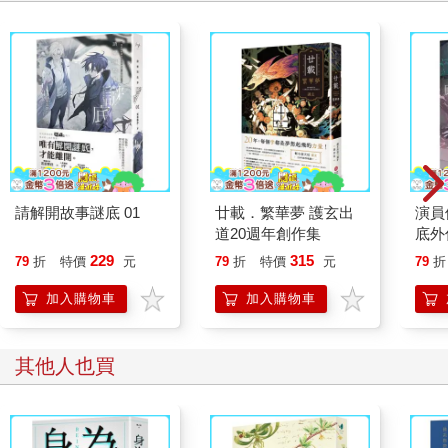
請解開故事謎底 01
廿載．繁華夢 護玄出
演員
道20週年創作集
底外
229
315
79
折
特價
元
79
折
特價
元
79
折
加入購物車
加入購物車
其他人也買