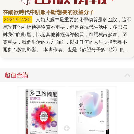
在縱欲時代中馴服不斷想要的欲望分子
2025/12/20
人類大腦中最重要的化學物質是多巴胺，這不
是說其他神經傳導物質不重要，但是在現代生活中，多巴胺
對我們的影響，比起其他神經傳導物質，可謂獨占鰲頭、至
關重要，我們生活的方方面面，以及任何的人生抉擇都離不
開多巴胺的影響。 本書作者、也是《欲望分子多巴胺》的共
同作者麥可．隆指出，多巴胺是主宰「想要」的欲望分子，
時時刻刻推動著我們去獲得與發現新事物，它不斷告訴我們
——何不拿你現在所擁有的，去換取可能更好的東西？ 這套
超值合購
系統從人類演化之初就一路伴隨着我們，在蠻荒時代，它有
助於我們找到更好的生存機會；然而來到我們現在身處的這
個物質豐富的社會之中，這套系統卻可能會反過來為我們帶
來麻煩和挑戰——我們的生活充斥著五光十色的誘人事物，
無時無刻不觸發這個欲望分子「想要」的反應，然而我們這
套多巴胺系統還太古老、來不及跟上時代進步的腳步，因此
很容易會令我們陷入不斷追逐新奇刺激的迴圈之中。 在這個
充滿欲望與縱欲的時代中，麥可．隆為我們帶來了一本圍繞