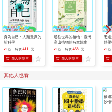
身為自己：人類意識的
通往世界的植物：臺灣
悉達
新科學
高山植物的時空旅史
熱帶
佛教
411
458
79
折
特價
元
79
折
特價
元
79
折
草眾
加入購物車
加入購物車
其他人也看