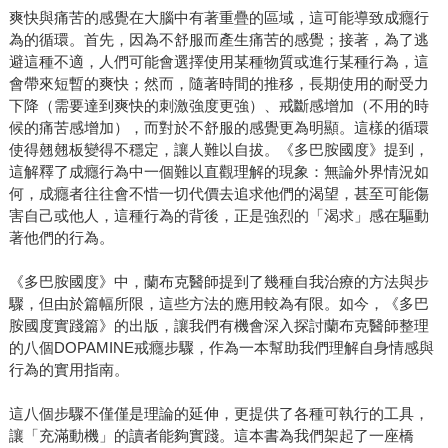
爽快與痛苦的感覺在大腦中有著重疊的區域，這可能導致成癮行
為的循環。首先，因為不舒服而產生痛苦的感覺；接著，為了逃
避這種不適，人們可能會選擇使用某種物質或進行某種行為，這
會帶來短暫的爽快；然而，隨著時間的推移，長期使用的耐受力
下降（需要達到爽快的刺激強度更強）、戒斷感增加（不用的時
候的痛苦感增加），而對於不舒服的感覺更為明顯。這樣的循環
使得翹翹板變得不穩定，讓人難以自拔。《多巴胺國度》提到，
這解釋了成癮行為中一個難以直觀理解的現象：無論外界情況如
何，成癮者往往會不惜一切代價去追求他們的渴望，甚至可能傷
害自己或他人，這種行為的背後，正是強烈的「渴求」感在驅動
著他們的行為。
《多巴胺國度》中，蘭布克醫師提到了幾種自我治療的方法與步
驟，但由於篇幅所限，這些方法的應用較為有限。如今，《多巴
胺國度實踐篇》的出版，讓我們有機會深入探討蘭布克醫師整理
的八個DOPAMINE戒癮步驟，作為一本幫助我們理解自身情感與
行為的實用指南。
這八個步驟不僅僅是理論的延伸，更提供了各種可執行的工具，
讓「充滿動機」的讀者能夠實踐。這本書為我們架起了一座橋