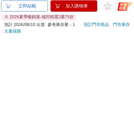
穎寶油炸鹽花生/油豆
卡達CARAN D'ACHE
卡達C
立即結帳
加入購物車
(進口花生)5台斤
849 Paul Smith 原子筆
849 
※ 2026夏季暢銷展-城邦精選2書75折
ED.5 條紋銀
ED.
738
2560
89
折
特價
元
特價
元
特價
預計 2026/08/10 出貨
參考庫存量：1
預訂門市商品
門市庫存
大量採購
加入購物車
加入購物車
您可能會喜歡
盡情啃食我、教我什麼
MARIE CLAIRE美麗
【電
是愛(3完) 特裝版
佳人08月2026第400期
子