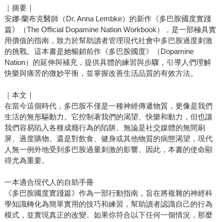
｜摘要｜
安娜‧蘭布克醫師（Dr. Anna Lembke）的新作《多巴胺國度實踐
篇》（The Official Dopamine Nation Workbook），是一部極具實
用價值的指南，致力於幫助讀者管理現代社會中多巴胺過度刺激
的挑戰。這本書是她暢銷前作《多巴胺國度》（Dopamine
Nation）的延伸與補充，提供具體的練習與步驟，引導人們理解
快樂與痛苦的微妙平衡，並掌握改善生活品質的有效方法。
｜本文｜
在當今這個時代，多巴胺不僅是一種神經傳遞物質，更像是我們
生活的無形驅動力。它控制著我們的渴望、快樂和動力，但也讓
我們容易陷入各種成癮行為的陷阱。無論是社交媒體的無間刷
屏、過度購物、還是對飲食、健身或其他物質的病態渴望，現代
人無一例外地受到多巴胺過量刺激的影響。因此，本書的使命顯
得尤為重要。
一本適合現代人的自助手冊
《多巴胺國度實踐篇》作為一部行動指南，旨在將複雜的神經科
學知識轉化為簡單實用的技巧和練習，幫助讀者認識自己的行為
模式，並實現真正的改變。如果你符合以下任何一個情況，那麼