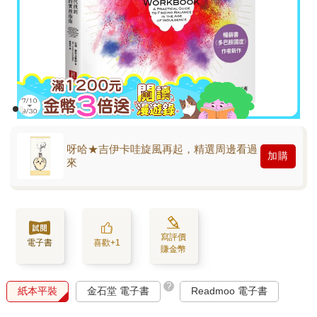
呀哈★吉伊卡哇旋風再起，精選周邊看過
加購
來
寫評價
電子書
喜歡+1
賺金幣
?
紙本平裝
金石堂 電子書
Readmoo 電子書