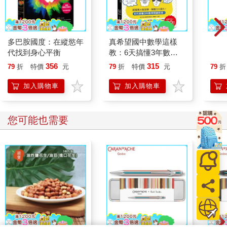
多巴胺國度：在縱慾年
真希望國中數學這樣
被遺
代找到身心平衡
教：6天搞懂3年數學
沙懷
關鍵原理，跟著東大教
童玩
356
315
79
折
特價
元
79
折
特價
元
79
折
授學，解題力大提升!
馬遜
灣鄉
加入購物車
加入購物車
您可能也需要