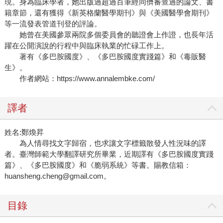
現。身為臨床學者，她出版過超過百筆經同儕審查過的論文、書
籍章節，還有獲得《新英格蘭醫學期刊》與《美國醫學會期刊》
等一流發表管道刊登的評論。
她曾在美國參眾兩院多個委員會的聽證會上作證，也長年活
躍在公開演說的行程中與臨床執業的忙碌工作上。
著有《多巴胺國度》、《多巴胺國度實踐篇》和《毒販醫
生》。
作者網站：https://www.annalembke.com/
譯者
姓名:鄭煥昇
為人情尋找文字歸宿，也求讓文字標籤散發人性況味的譯
者。臺灣師範大學翻譯研究所畢業，近期譯有《多巴胺國度實踐
篇》、《多巴胺國度》和《脆弱系統》等書。賜教信箱：
huansheng.cheng@gmail.com。
目錄