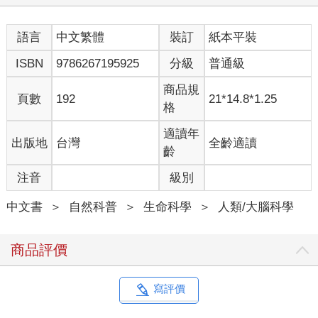
語言
中文繁體
裝訂
紙本平裝
ISBN
9786267195925
分級
普通級
商品規
頁數
192
21*14.8*1.25
格
適讀年
出版地
台灣
全齡適讀
齡
注音
級別
中文書
＞
自然科普
＞
生命科學
＞
人類/大腦科學
商品評價
寫評價