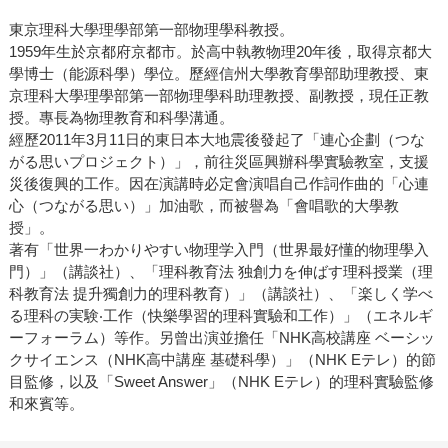
東京理科大學理學部第一部物理學科教授。
1959年生於京都府京都市。於高中執教物理20年後，取得京都大
學博士（能源科學）學位。歷經信州大學教育學部助理教授、東
京理科大學理學部第一部物理學科助理教授、副教授，現任正教
授。專長為物理教育和科學溝通。
經歷2011年3月11日的東日本大地震後發起了「連心企劃（つな
がる思いプロジェクト）」，前往災區興辦科學實驗教室，支援
災後復興的工作。因在演講時必定會演唱自己作詞作曲的「心連
心（つながる思い）」加油歌，而被譽為「會唱歌的大學教
授」。
著有「世界一わかりやすい物理学入門（世界最好懂的物理學入
門）」（講談社）、「理科教育法 独創力を伸ばす理科授業（理
科教育法 提升獨創力的理科教育）」（講談社）、「楽しく学べ
る理科の実験‧工作（快樂學習的理科實驗和工作）」（エネルギ
ーフォーラム）等作。另曾出演並擔任「NHK高校講座 ベーシッ
クサイエンス（NHK高中講座 基礎科學）」（NHK Eテレ）的節
目監修，以及「Sweet Answer」（NHK Eテレ）的理科實驗監修
和來賓等。