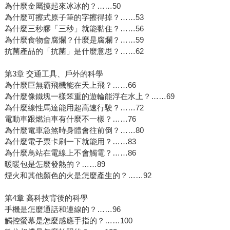
為什麼金屬摸起來冰冰的？……50
為什麼可擦式原子筆的字擦得掉？……53
為什麼三秒膠「三秒」就能黏住？……56
為什麼食物會腐爛？什麼是腐爛？……59
抗菌產品的「抗菌」是什麼意思？……62
第3章 交通工具、戶外的科學
為什麼巨無霸飛機能在天上飛？……66
為什麼像鐵塊一樣笨重的遊輪能浮在水上？……69
為什麼線性馬達能用超高速行駛？……72
電動車跟燃油車有什麼不一樣？……76
為什麼電車急煞時身體會往前倒？……80
為什麼電子票卡刷一下就能用？……83
為什麼鳥站在電線上不會觸電？……86
暖暖包是怎麼發熱的？……89
煙火和其他顏色的火是怎麼產生的？……92
第4章 高科技背後的科學
手機是怎麼通話和連線的？……96
觸控螢幕是怎麼感應手指的？……100