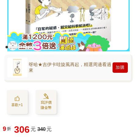
呀哈★吉伊卡哇旋風再起，精選周邊看過
加購
來
寫評價
喜歡+1
賺金幣
306
9
折
元
340
元