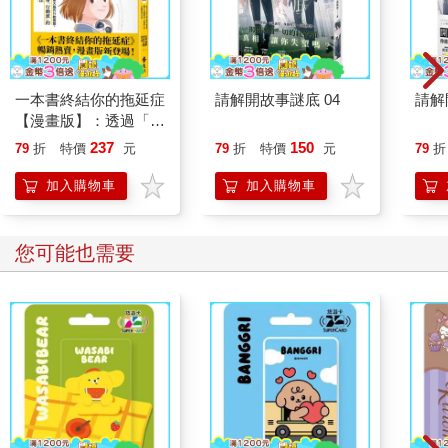
一本書終結你的拖延症
請解開故事謎底 04
請解
【漫畫版】：透過「小
行動」打開大腦的行動
237
150
79
折
特價
元
79
折
特價
元
79
折
開關，懶人也能變身
「行動派」的37個科
加入購物車
加入購物車
學方法
您可能也需要