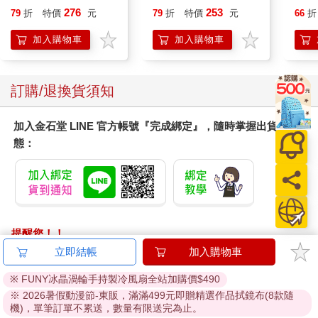
哥白尼革命的省思
276
253
79
折
特價
元
79
折
特價
元
66
折
加入購物車
加入購物車
訂購/退換貨須知
加入金石堂 LINE 官方帳號『完成綁定』，隨時掌握出貨動
態：
提醒您！！
金石堂及銀行均不會請您操作ATM! 如接獲電話要求您前往
立即結帳
加入購物車
ATM提款機，請不要聽從指示，以免受騙上當！
※ FUNY冰晶渦輪手持製冷風扇全站加購價$490
退換貨須知：
※ 2026暑假動漫節-東販，滿滿499元即贈精選作品拭鏡布(8款隨
機)，單筆訂單不累送，數量有限送完為止。
**提醒您，鑑賞期不等於試用期，退回商品須為全新狀態**