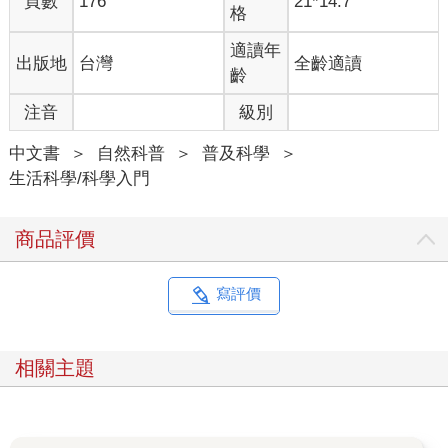
頁數
176
21*14.7
格
適讀年
出版地
台灣
全齡適讀
齡
注音
級別
中文書
＞
自然科普
＞
普及科學
＞
生活科學/科學入門
商品評價
寫評價
相關主題