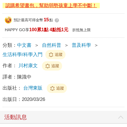
認購希望書包，幫助弱勢孩童上學不中斷！
15
預計最高可得金幣
點
?
100累1點 4點抵1元
HAPPY GO享
折抵無上限
分類：
中文書
＞
自然科普
＞
普及科學
＞
生活科學/科學入門
追蹤
作者：
川村康文
追蹤
譯者：
陳識中
出版社：
台灣東販
追蹤
出版日：
2020/03/26
活動訊息