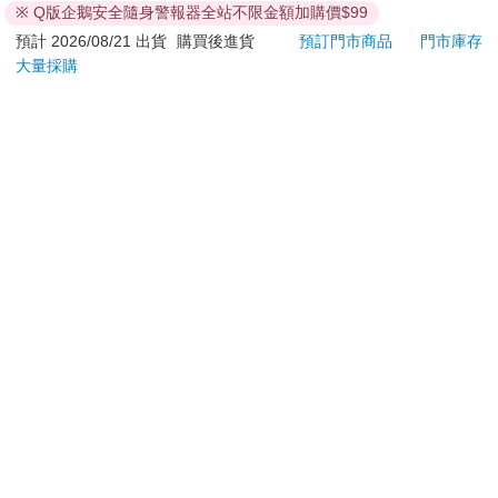
※ Q版企鵝安全隨身警報器全站不限金額加購價$99
依據「消費者保護法」第19條及行政院消費者保護處公告之
預計 2026/08/21 出貨
購買後進貨
預訂門市商品
門市庫存
「通訊交易解除權合理例外情事適用準則」，以下商品購買
大量採購
後，除商品本身有瑕疵外，將不提供7天的猶豫期：
易於腐敗、保存期限較短或解約時即將逾期。（如：生
鮮食品）
依消費者要求所為之客製化給付。（客製化商品）
報紙、期刊或雜誌。（含MOOK、外文雜誌）
經消費者拆封之影音商品或電腦軟體。
非以有形媒介提供之數位內容或一經提供即為完成之線
上服務，經消費者事先同意始提供。（如：電子書、電
子雜誌、下載版軟體、虛擬商品…等）
已拆封之個人衛生用品。（如：內衣褲、刮鬍刀、除毛
刀…等）
若非上列種類商品，均享有到貨7天的猶豫期（含例假
日）。
辦理退換貨時，商品（組合商品恕無法接受單獨退貨）必須
是您收到商品時的原始狀態（包含商品本體、配件、贈品、
保證書、所有附隨資料文件及原廠內外包裝…等），請勿直
接使用原廠包裝寄送，或於原廠包裝上黏貼紙張或書寫文