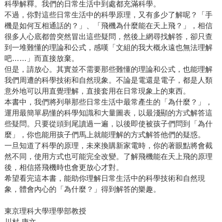
科學解釋。我們的日常生活中到處都充滿科學。
不過，你對這些日常生活中的科學原理，又有多少了解呢？「手
機是如何互相通話的？」、「飛機為什麼能在天上飛？」，相信
很多人心底都曾突然冒出這些疑問，然後上網尋找解答，卻只查
到一堆難懂的理論和公式，感嘆「文組的我大概永遠也無法理解
吧……」而直接放棄。
但是，請放心。其實並不需要那些難懂的理論和公式，也能理解
我們周遭的科學技術和自然現象。不論是電還是電子，都是人類
意外地可以用直覺理解，直接套用在日常現象上的東西。
本書中，我們將列舉那些日常生活中最常產生的「為什麼？」，
運用最簡單易懂的科學知識和大量圖表，以最淺顯的方式解答這
些疑問。只要從頭到尾讀過一遍，以後即使被孩子們問到「為什
麼」，你也能用孩子們馬上就能理解的方式解答他們的疑惑。
一旦知道了科學的原理，未來換購新家電時，你的著眼點將會截
然不同，使用方式也可能完全改變。了解飛機能在天上飛的原理
後，相信搭飛機時也會更放心才對。
希望看完這本書，能助你理解日常生活中的科學技術和自然現
象，體會內心的「為什麼？」得到解答的樂趣。
東京理科大學理學部教授
川村 康文