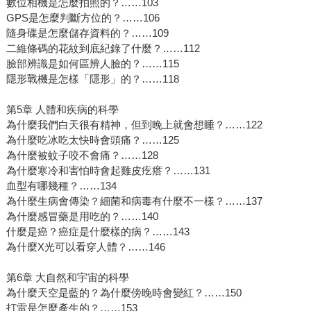
數位相機是怎麼拍照的？……103
GPS是怎麼判斷方位的？……106
隨身碟是怎麼儲存資料的？……109
二維條碼的花紋到底紀錄了什麼？……112
臉部辨識是如何區辨人臉的？……115
隱形戰機是怎樣「隱形」的？……118
第5章 人體和疾病的科學
為什麼我們白天很有精神，但到晚上就會想睡？……122
為什麼吃冰吃太快時會頭痛？……125
為什麼被蚊子咬不會痛？……128
為什麼寒冷和害怕時會起雞皮疙瘩？……131
血型有哪幾種？……134
為什麼生病會傳染？細菌和病毒有什麼不一樣？……137
為什麼感冒藥是用吃的？……140
什麼是癌？癌症是什麼樣的病？……143
為什麼X光可以看穿人體？……146
第6章 大自然和宇宙的科學
為什麼天空是藍的？為什麼傍晚時會變紅？……150
打雷是怎麼產生的？……153