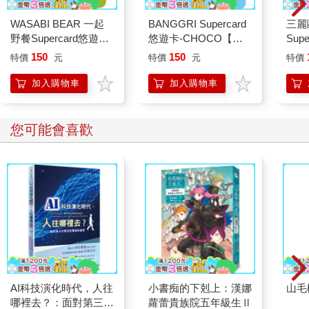
WASABI BEAR 一起
BANGGRI Supercard
三麗
野餐Supercard悠遊卡-
悠遊卡-CHOCO【受
Sup
黃芥末熊【受託代銷】
託代銷】
洛米
150
150
特價
元
特價
元
特價
加入購物車
加入購物車
您可能會喜歡
AI科技演化時代，人往
小書痴的下剋上：漢娜
山毛
哪裡去？：面對第三次
蘿蕾貴族院五年級生Ⅱ