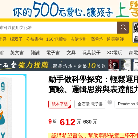
圭吾
楊双子
公益書包
16647續集
吉伊卡哇
高希均
通靈藥師
路邊攤新作
馬斯克
玩具總動員5
超慢跑
館
英文書
雜誌
電子書
文具
玩具親子
3C電玩
家
動手做科學探究：輕鬆運
實驗、邏輯思辨與表達能
?
紙本平裝
金石堂 電子書
Readmoo
612
9
折
元
680
元
認購希望書包，幫助弱勢孩童上學不