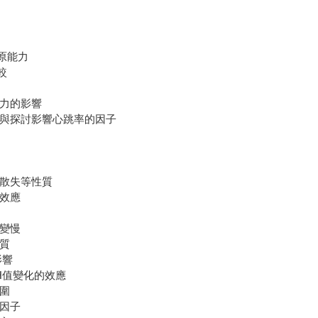
原能力
較
力的影響
量與探討影響心跳率的因子
與散失等性質
效應
變慢
質
影響
值變化的效應
圍
的因子