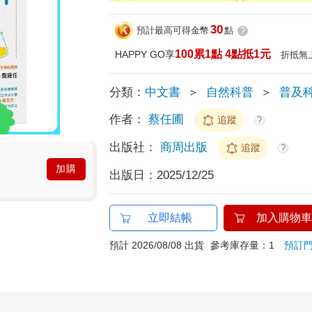
30
預計最高可得金幣
點
?
100累1點 4點抵1元
HAPPY GO享
折抵無
分類：
中文書
＞
自然科普
＞
普及
作者：
蔡任圃
追蹤
?
出版社：
商周出版
追蹤
?
加購
出版日：
2025/12/25
立即結帳
加入購物車
預計 2026/08/08 出貨
參考庫存量：1
預訂