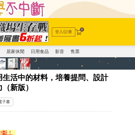
0
登入/註冊
電
居家休閒
日用食品
影音
售票
用生活中的材料，培養提問、設計
力（新版）
 電子書
中斷！