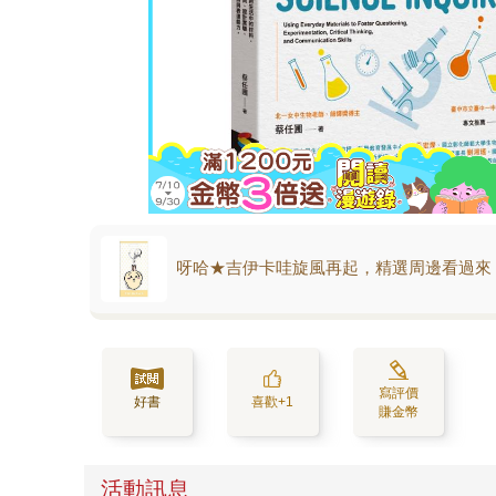
呀哈★吉伊卡哇旋風再起，精選周邊看過來
寫評價
好書
喜歡+1
賺金幣
活動訊息