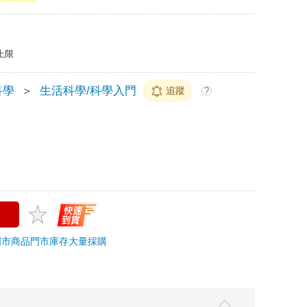
上限
科學
＞
生活科學/科學入門
追蹤
?
門市商品
門市庫存
大量採購