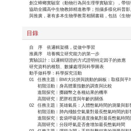
創立蟑螂實驗室（動物行為與生理學實驗室），帶領
協助全國高中生物教師精進教學；拍攝多樣化科普影
與推廣，著有多本生物學教育相關書籍，包括《生物
目錄
自 序 依邏輯架構，從做中學習
推薦序 培養獨立研究能力的第一步
實驗設計：以邏輯辯證的方式證明特定因子的效應
研究資料的種類、數據處理與科學圖表
動手做科學：科學探究活動
01 任務主題︱BMI大比拼與跳動的銅板：取樣與平
初階活動︱身高體重指數的調查與比較
進階探究︱擲錢幣之各種結果的機率
高階研究︱肥胖程度與年齡的關係
02 任務主題︱英雄氣長：人體憋氣時間的測量與影
初階活動︱肺內殘餘空氣量對最長憋氣時間的
進階探究︱套袋呼吸與過度換氣對最長憋氣時
高階研究︱分段呼氣是否會增加最長憋氣時間
03 任務主題︱彈指之間：手指敲擊頻率的測量與