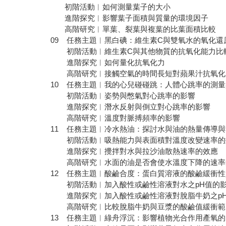
初階活動︱如何測量葉子的大小
進階探究︱影響葉子面積與質量的環境因子
高階研究︱單葉、裂葉與複葉的比葉面積比較
09 任務主題︱黑白碘：維生素C與雙氧水的氧化還
初階活動︱維生素C與其他物質的抗氧化能力比
進階探究︱如何量化抗氧化力
高階研究︱接觸空氣的時間長短對蘋果汁抗氧化
10 任務主題︱我的心兒碰碰跳：人體心跳率的測
初階活動︱姿勢與憋氣對心跳率的影響
進階探究︱潛水反射與倒立對心跳率的影響
高階研究︱溫度對脈搏頻率的影響
11 任務主題︱冷水熱油：探討水與油的熱量傳導
初階活動︱吸熱能力與表面積對溫度改變速率的
進階探究︱攪拌對水與拉沙油散熱速率的效應
高階研究︱水面的油是否會使水溫度下降的速率
12 任務主題︱酸鹼合度：蛋白質溶液的酸鹼緩衝性
初階活動︱加入酸性或鹼性溶液對水之pH值的
進階探究︱加入酸性或鹼性溶液對脫脂牛奶之pH
高階研究︱比較脫脂牛奶與豆漿的酸鹼值緩衝範
13 任務主題︱綠舟浮沉：影響植物光合作用產氧