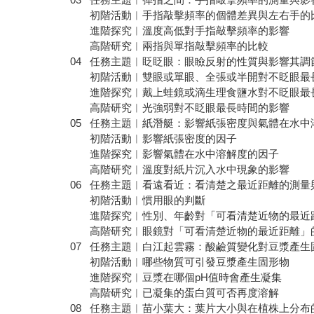
初階活動︱手指敲擊頻率的個體差異與左右
進階探究︱溫度高低對手指敲擊頻率的影響
高階研究︱兩指與單指敲擊頻率的比較
04 任務主題︱眨眨眼：眼瞼反射的性質與影響其
初階活動︱雙眼或單眼、全張或半開對不眨眼
進階探究︱戴上蛙鏡或滴生理食鹽水對不眨眼最
高階研究︱光強弱對不眨眼最長時間的影響
05 任務主題︱紙潛艇：影響紙張密度與氣體在水中
初階活動︱影響紙張密度的因子
進階探究︱影響氣體在水中溶解度的因子
高階研究︱溫度對紙片沉入水中現象的影響
06 任務主題︱看遠看近：看清楚之最近距離的測
初階活動︱慣用眼的判斷
進階探究︱性別、年齡對「可看清楚近物的最近
高階研究︱眼鏡對「可看清楚近物的最近距離」
07 任務主題︱白江起雲霧：酸鹼質變化對豆漿產生
初階活動︱哪些物質可引發豆漿產生固形物
進階探究︱豆漿在哪個pH值時會產生凝集
高階研究︱已凝集的蛋白質可否再度溶解
08 任務主題︱苗小葉大：葉片大小與在植株上分布