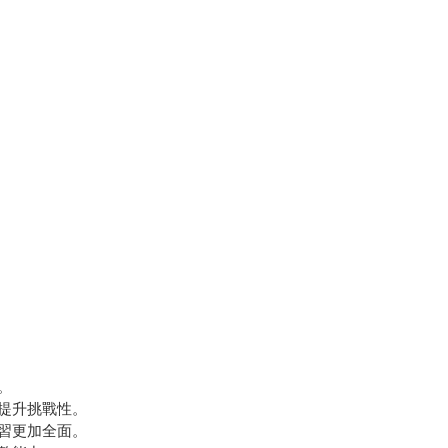
。
提升挑戰性。
習更加全面。