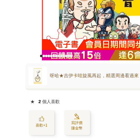
呀哈★吉伊卡哇旋風再起，精選周邊看過來
★
2
個人喜歡
寫評價
喜歡+1
賺金幣