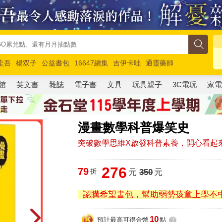
圭吾
楊双子
公益書包
16647續集
吉伊卡哇
通靈藥師
路邊攤新作
馬斯克
玩具總動員5
超慢跑
館
英文書
雜誌
電子書
文具
玩具親子
3C電玩
家
漫畫數學科普爆笑史
突破數學思維X啟發科普素養，開心看起
276
79
折
元
350
元
認購希望書包，幫助弱勢孩童上學不
10
預計最高可得金幣
點
?