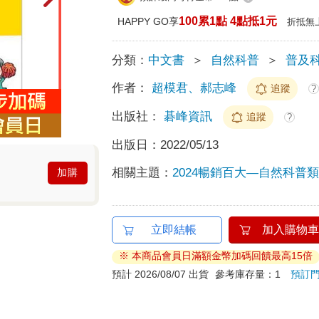
100累1點 4點抵1元
HAPPY GO享
折抵無
分類：
中文書
＞
自然科普
＞
普及
作者：
超模君、郝志峰
追蹤
?
出版社：
碁峰資訊
追蹤
?
出版日：
2022/05/13
相關主題：
2024暢銷百大—自然科普類T
加購
立即結帳
加入購物車
※ 本商品會員日滿額金幣加碼回饋最高15倍
預計 2026/08/07 出貨
參考庫存量：1
預訂