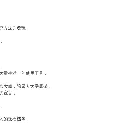
紹
研究方法與發現，
略，
機，
大量生活上的使用工具，
艘大船，讓眾人大受震撼，
」的宣言，
理，
敵人的投石機等，