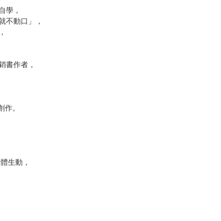
邊自學，
手就不動口」，
課，
暢銷書作者，
名創作。
，
立體生動，