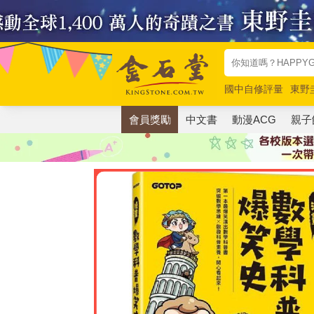
國中自修評量
東野
唯紅花綻放
奧德賽
會員獎勵
中文書
動漫ACG
親子