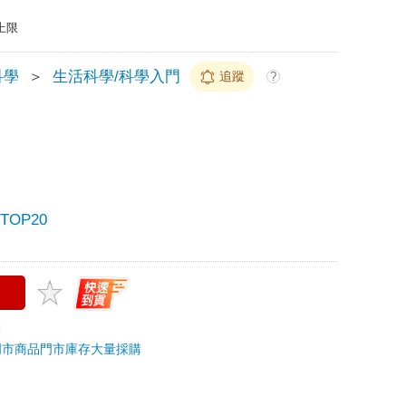
上限
科學
＞
生活科學/科學入門
追蹤
?
OP20
門市商品
門市庫存
大量採購