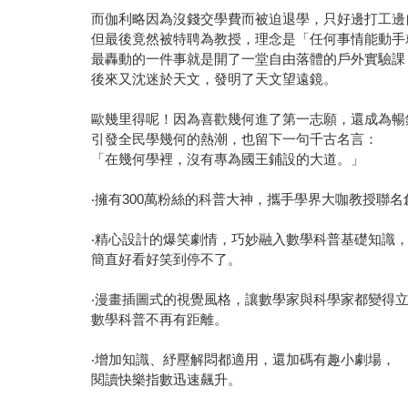
而伽利略因為沒錢交學費而被迫退學，只好邊打工
但最後竟然被特聘為教授，理念是「任何事情能動
最轟動的一件事就是開了一堂自由落體的戶外實驗
後來又沈迷於天文，發明了天文望遠鏡。
歐幾里得呢！因為喜歡幾何進了第一志願，還成為
引發全民學幾何的熱潮，也留下一句千古名言：
「在幾何學裡，沒有專為國王鋪設的大道。」
‧擁有300萬粉絲的科普大神，攜手學界大咖教授聯
‧精心設計的爆笑劇情，巧妙融入數學科普基礎知識
簡直好看好笑到停不了。
‧漫畫插圖式的視覺風格，讓數學家與科學家都變得
數學科普不再有距離。
‧增加知識、紓壓解悶都適用，還加碼有趣小劇場，
閱讀快樂指數迅速飆升。