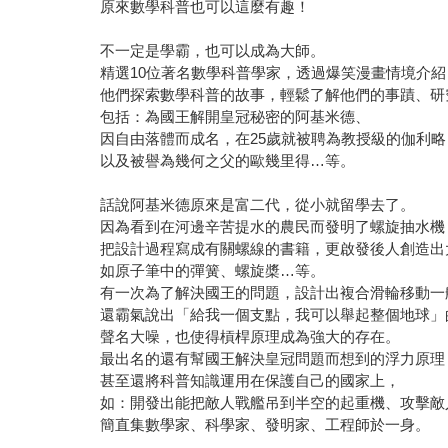
原來數學科普也可以這麼有趣！
不一定是學霸，也可以成為大師。
精選10位著名數學科普學家，透過爆笑漫畫情境介
他們探索數學科普的故事，輕鬆了解他們的事蹟、
包括：為國王解開皇冠秘密的阿基米德、
因自由落體而成名，在25歲就被聘為教授級的伽利
以及被譽為幾何之父的歐幾里得…等。
話說阿基米德原來是富二代，從小就留學去了。
因為看到在河邊辛苦提水的農民而發明了螺旋抽水
把設計過程寫成有關螺線的書籍，更啟發後人創造出
如原子筆中的彈簧、螺旋槳…等。
有一次為了解決國王的問題，設計出複合滑輪移動一
還霸氣說出「給我一個支點，我可以舉起整個地球
聲名大噪，也使得槓桿原理成為強大的存在。
最出名的還有幫國王解決皇冠問題而想到的浮力原
甚至還將科普知識運用在保護自己的國家上，
如：開發出能把敵人戰艦吊到半空的起重機、攻擊
簡直集數學家、科學家、發明家、工程師於一身。