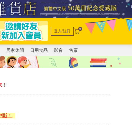
0
登入/註冊
電
居家休閒
日用食品
影音
售票
來！
中斷！