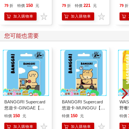
150
221
79
折
特價
元
79
折
特價
元
79
折
加入購物車
加入購物車
您可能也需要
BANGGRI Supercard
BANGGRI Supercard
WAS
悠遊卡-GINGAE【受
悠遊卡-MUNGGU【受
野餐S
託代銷】
託代銷】
粉芥
150
150
特價
元
特價
元
特價
加入購物車
加入購物車