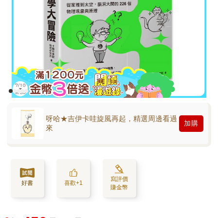
呀哈★吉伊卡哇旋風再起，精選周邊看過
加購
來
寫評價
好書
喜歡+1
賺金幣