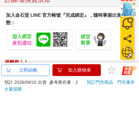
加入金石堂 LINE 官方帳號『完成綁定』，隨時掌握出貨動
態：
提醒您！！
金石堂及銀行均不會請您操作ATM! 如接獲電話要求您前往
立即結帳
加入購物車
ATM提款機，請不要聽從指示，以免受騙上當！
預計 2026/08/10 出貨
參考庫存量：2
預訂門市商品
門市庫存
退換貨須知：
大量採購
**提醒您，鑑賞期不等於試用期，退回商品須為全新狀態**
依據「消費者保護法」第19條及行政院消費者保護處公告之
「通訊交易解除權合理例外情事適用準則」，以下商品購買
後，除商品本身有瑕疵外，將不提供7天的猶豫期：
易於腐敗、保存期限較短或解約時即將逾期。（如：生
鮮食品）