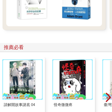
推薦必看
請解開故事謎底 04
怪奇微微疼
臺灣