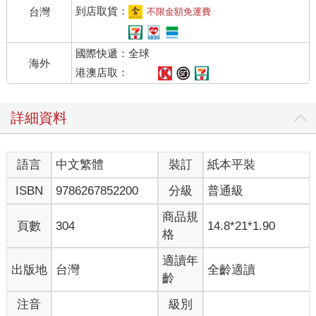
到店取貨：
台灣
不限金額免運費
聲音可以滅火嗎？
國際快遞：全球
聲音可以滅火，但不是所有的聲音都可以。美國喬治梅森大學工
海外
程專業的兩名學生發明了手持聲波式滅火器，其原型包括音頻發
港澳店取：
生器、放大器和一個準直儀。音頻發生器可以產生一些30～60Hz
的低頻聲波，放大器將聲波信號放大，準直器將這一部分聲波瞄
詳細資料
準火焰方向，可以撲滅一些小型且受控的火災。我們可以從兩個
方面考慮聲波式滅火器的工作原理，一是燃燒的條件，二是聲音
的本質。
語言
中文繁體
裝訂
紙本平裝
燃燒需要三個條件：可燃物、氧化劑和熱量。聲音的本質是物質
振動在空中的傳播，一般的聲音振動很小，但可以透過耳膜的微
ISBN
9786267852200
分級
普通級
小振動被人體感知聽到。在滅火中，放大器將聲波的振動幅度加
強，準直儀將聲波瞄準燃燒現場，從而使作為振動介質的氧氣分
商品規
頁數
304
14.8*21*1.90
子在特定頻率下短暫地與燃燒物分離；如果燃燒速率不夠大又來
格
不及與下一部分氧氣繼續燃燒，則失去氧氣的補給便可抑制燃燒
過程，從而達到滅火的目的。然而，除非可以製造一個超級大的
適讀年
出版地
台灣
全齡適讀
放大器和準直儀，不然聲音滅火還是不適用於大型火災現場。
齡
注音
級別