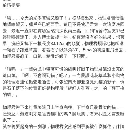
前情提要
「唉……今天的光學實驗又廢了！」從M樓出來，物理君習慣性
地望瞭望天，獵戶座已經西垂。這已不是物理君第一次這麼晚回
去，最近一直都在實驗室熬到深夜兩三點，回到宿舍時室友都已
經呼嚕連連了。步入博士最後一年，卻遲遲沒有好的結果，想著
早上洗臉又掉下一根長度3.012cm的頭髮，物理君煩躁地把腳邊
一顆石子踢進草叢。看著石子以斜角30°、5m/s的初速度飛出去，
物理君長籲了一口氣，稍微舒緩了一下煩悶。
「喵嗚—」一聲尖厲中帶著可憐的貓叫打斷了物理君還沒出完的
這口氣。「啊，不會踢到貓了吧？」一向愛護花花草草和小動物
的物理君連忙循聲走過去，可張望四周卻並沒見到貓的影子，倒
是石子落下的位置正好是物理所「網紅人孔蓋」之一的「薛丁格
的貓」。
物理君蹲下來打量著這只上半身完整、下半身只剩骨架的貓，一
臉疑惑：難道剛才是這隻貓叫的嗎？開玩笑，看來我是太需要睡
眠了……
就在將要起身的一刹那，物理君突然感到手腕被什麼抓住，伴隨