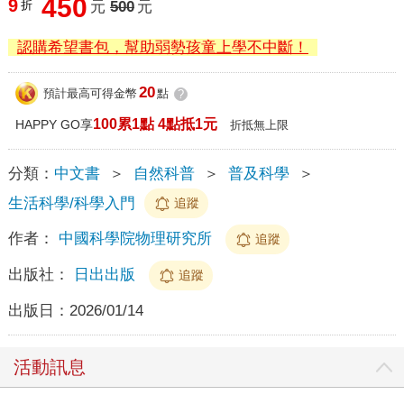
450
9
折
元
500
元
認購希望書包，幫助弱勢孩童上學不中斷！
20
預計最高可得金幣
點
?
100累1點 4點抵1元
HAPPY GO享
折抵無上限
分類：
中文書
＞
自然科普
＞
普及科學
＞
生活科學/科學入門
追蹤
作者：
中國科學院物理研究所
追蹤
出版社：
日出出版
追蹤
出版日：
2026/01/14
活動訊息