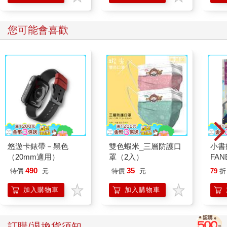
您可能會喜歡
悠遊卡錶帶－黑色
雙色蝦米_三層防護口
小書
（20mm適用）
罩（2入）
FAN
成為
490
35
特價
元
特價
元
79
折
段！
加入購物車
加入購物車
訂購/退換貨須知