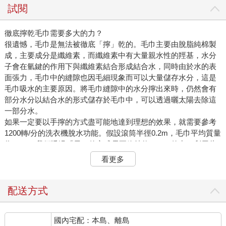
試閱
徹底擰乾毛巾需要多大的力？
很遺憾，毛巾是無法被徹底「擰」乾的。毛巾主要由脫脂純棉製
成，主要成分是纖維素，而纖維素中有大量親水性的羥基，水分
子會在氫鍵的作用下與纖維素結合形成結合水，同時由於水的表
面張力，毛巾中的縫隙也因毛細現象而可以大量儲存水分，這是
毛巾吸水的主要原因。將毛巾縫隙中的水分擰出來時，仍然會有
部分水分以結合水的形式儲存於毛巾中，可以透過曬太陽去除這
一部分水。
如果一定要以手擰的方式盡可能地達到理想的效果，就需要參考
1200轉/分的洗衣機脫水功能。假設滾筒半徑0.2m，毛巾平均質量
為500g，我們透過「甩」的方式需要維持約1579N的力，利用此
力大約可以舉起161kg的物體（接近69kg級抓舉舉重的世界紀錄
看更多
水準……）。而且，這是「甩」不是「擰」，「甩」的時候，因
水分子受到的附著力不足以提供圓周運動的向心力，因而脫離毛
巾，「擰」並不會直接作用到水分上，此時水仍可以透過黏滯力
配送方式
吸附在毛巾上，也就是說，即便我們使出了舉重世界紀錄水平的
力氣去擰一條毛巾，也不可能把它擰到像洗衣機脫水過的那樣
國內宅配：本島、離島
乾。