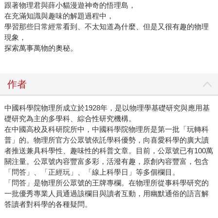
跟著物理君與薛小貓漫遊神奇的悟理島，
在充滿知識與趣味的解題過程中，
學習那些日常經常看到、不太知道為什麼、但是又很有趣的物理
現象，
探索萬事萬物的奧秘。
作者
中國科學院物理所成立於1928年，是以物理學基礎研究與應用基
礎研究為主的多學科、綜合性研究機構。
在中國高校及科研院所中，中國科學院物理所是第一批「玩轉科
普」的。物理所官方公眾號依託學科優勢，向喜愛科學的廣大讀
者推送兼具科學性、趣味性的科普文章。目前，公眾號已有100萬
關注量。公眾號內容豐富多彩，活潑有趣，原創內容豐富，包含
「問答」、「正經玩」、「線上科學日」等多個欄目。
「問答」是物理所公眾號的王牌專欄。在物理所從事科學研究的
一批優秀專業人員通過該欄目與讀者互動，用幽默通俗的語言解
答讀者對科學的各種疑問。