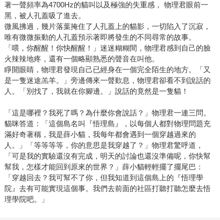
著一聲頻率為4700Hz的貓叫以及極強的失重感， 物理君眼前一
黑，被人孔蓋吸了進去。
微風拂過，幾片落葉掩住了人孔蓋上的貓影，一切陷入了沉寂，
唯有微微振動的人孔蓋預示著即將發生的不同尋常的故事。
「喂，你醒醒！你快醒醒！」迷迷糊糊間，物理君感到自己的臉
火辣辣地疼，還有一個略顯熟悉的聲音在叫他。
睜開眼睛，物理君發現自己已經身在一個完全陌生的地方。「又
是一隻迷途羔羊。」旁邊傳來一聲歎息，物理君卻看不到說話的
人。「別找了，我就在你腳邊。」說話的竟然是一隻貓！
「這是哪裡？我死了嗎？為什麼你會說話？」物理君一連三問。
貓咪答道：「這個島名叫『悟理島』，以每個人都對物理問題充
滿好奇著稱，我是薛小貓，我每年都會遇到一個穿越過來的
人。」「等等等等，你的意思是我穿越了？」物理君驚呼道，
「可是我的實驗還沒有完成，明天的討論也還沒準備呢，你快幫
幫我，怎樣才能回到原來的世界？」薛小貓輕輕擺了擺尾巴：
「穿越回去？我可幫不了你，但我知道到這個島上的『悟理學
院』去有可能實現這個事。我們去前面的社區打聽打聽怎麼去悟
理學院吧。」