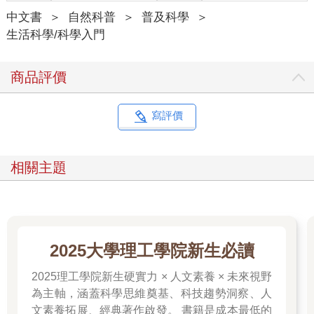
一隻蚊子飛入一個空瓶而不碰瓶壁，會增加瓶的重量嗎？
中文書
＞
自然科普
＞
普及科學
＞
雖然瓶體作為一個物體，自身的質量不會因為飛入蚊子而改變，
生活科學/科學入門
但是如果這個瓶子被放在了一個秤或天平上，那麼這個秤或天平
的示數是有可能改變的。
在瓶中的蚊子，為了克服地球的重力，必須扇動翅膀以獲得一個
商品評價
向上的升力。在得到這個升力的同時，它附近的空氣因為被翅膀
向下扇動從而有向下流動的趨勢。如果瓶蓋完全蓋上了，那麼流
動的空氣持續地撞擊瓶子的底部，相當於給瓶子施加了一個力，
寫評價
使用足夠靈敏的天平或者靈敏的電子秤，其示數就會發生變化。
或者換個角度，如果瓶子是密封的，可以把瓶子、瓶內空氣和蚊
子看作一個整體，如果蚊子平穩懸空在某一位置，那麼這個系統
相關主題
處於一個平衡態，其總質量應該是瓶子、空氣和蚊子之和，相當
於蚊子的「體重」透過瓶內的空氣傳遞給了瓶底。
2025大學理工學院新生必讀
2025理工學院新生硬實力 × 人文素養 × 未來視野
為主軸，涵蓋科學思維奠基、科技趨勢洞察、人
文素養拓展、經典著作啟發。 書籍是成本最低的