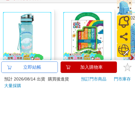
IMPACT大耳狗 水壺
World of Eric Carle-
20
立即結帳
加入購物車
(500ml)#淺藍
My First Library Board
組／
預計 2026/08/14 出貨
購買後進貨
預訂門市商品
門市庫存
IMCMB01LB
Book Block Set
539
581
特價
元
9
折
特價
元
51
折
大量採購
加入購物車
立即代訂
訂購/退換貨須知
加入金石堂 LINE 官方帳號『完成綁定』，隨時掌握出貨動