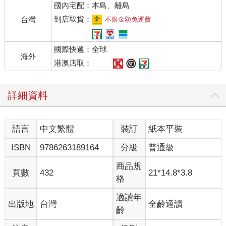
國內宅配：本島、離島
嗯，困難多了。尤其它們源自何方？我不確定。如何尋求解答？
我毫無頭緒。
到店取貨：
台灣
不限金額免運費
我針對這些問題進行了一連串搜尋、閱讀，與許多位願意耐
心解釋的科學家對話，不久之後發現自己深受吸引，這個故事深
國際快遞：全球
邃磅礴宛如史詩。原來人體原子經歷過太多，如果它們能開口或
海外
許就會永遠說個不停。這些原子的歷史始於時間之初，以數十億
港澳店取：
年間演出曲折離奇的奧德賽，而人類必須透過各式各樣精彩以至
於驚奇的科學發現才得以窺探一二。
詳細資料
研究隨時間更加深入，各個主題和連結浮現，我也察覺到自
己過去的盲點──原來縱觀古今是領略人類存在之奧妙的另一種切
入角度。正如卡爾．薩根的名言：人是由星塵組成的。
語言
中文繁體
裝訂
紙本平裝
這就是本書背後不可思議的故事。
＊
ISBN
9786263189164
分級
普通級
故事始於人類發現玄之又玄的真相：所有物質，無論我們自
己或周圍一切，追本溯源之下竟然都在同一天誕生—萬物的生日
商品規
頁數
432
21*14.8*3.8
就是宇宙的生日。透過這個故事，我們也會理解到原來原子在漫
格
長詭譎的旅程中轉化為恆星、建構我們所在的行星。新生地球遭
遇難以想像的大災難，原子並未離去。塵埃落定時，看似死去的
適讀年
出版地
台灣
全齡適讀
原子藉由巧妙重組形成生命、改造地球並創造植物，也開創了人
齡
類存在的可能性。