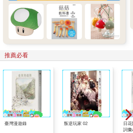
的生物化學家竟革新人類對細胞的理解。科學進展似乎並不排斥
那些陰暗且難以想像的角落。
現在開始這段關於你我身體的奇特歷史，從一個總穿黑衣的
男人說起。
推薦必看
臺灣漫遊錄
叛逆玩家 02
日花
詞彙