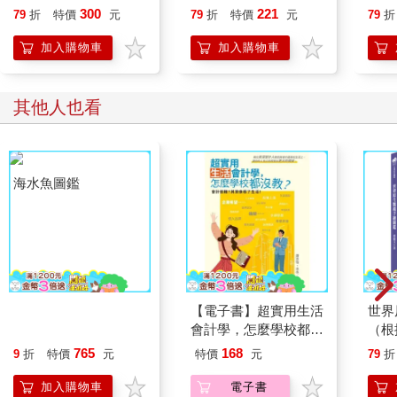
300
221
79
折
特價
元
79
折
特價
元
79
折
加入購物車
加入購物車
其他人也看
海水魚圖鑑
【電子書】超實用生活
世界
會計學，怎麼學校都沒
（根
教？
錄，
765
168
9
折
特價
元
特價
元
79
折
種原
加入購物車
電子書