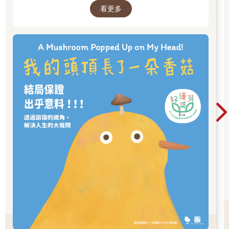
看更多
到有人願意虛心接納其他人「已知」錯誤的想法。
著手撰寫本書之初，我沒想到自己還會接觸到人類大腦無意
識運作如何混淆思維。所有人都會陷入無意識假設，這些假設稱
為認知偏誤或思維陷阱，時時刻刻左右我們看待世界的觀點。比
如負面偏誤使人更加關注負面事件，這解釋了媒體長期聚焦壞消
息的現象。本書之後內容反覆呈現特定思維陷阱如何阻礙學界做
出關鍵突破，有時候再強大的證據都無法逆轉局勢。
其中六種偏見太過頻繁，所以我給它們取了綽號：
»「太怪異所以不可信」
»「現有工具檢測不到就代表不存在」
»「因為身為專家就忘記還有許多未知」
»「只尋找也只看見與自己已知理論相符的證據」
»「世界上最偉大的專家必然正確」
»「看起來最有可能就一定是真的」
世界充斥偏見，科學家要做出重大突破常常需要不隨波逐流
的勇氣，類似典範有些很出名，但多數不為人知。比如兩位女
性，一位物理學家是猶太裔，另一位竟然……嗯，隸屬納粹，兩
人卻合作尋找次原子粒子。奧地利女皇的私人醫生發現光合作
用，某個聽力不好的化學家在華生和克里克解析DNA結構的八十
多年前先找到了DNA，還有被嘲笑為騙子和末世論者、離經叛道