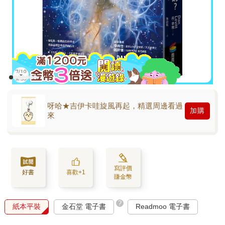
呀哈★吉伊卡哇旋風再起，精選周邊看過
加購
來
寫評價
好書
喜歡+1
賺金幣
?
紙本平裝
金石堂 電子書
Readmoo 電子書