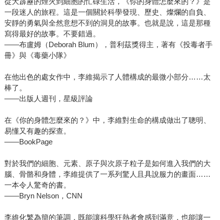
從大霹靂的煙火到細胞的忙碌生活，《你的身體怎麼來的？》是
一段迷人的旅程。這是一個關於科學發現、歷史、燦爛的自負、
安靜的勇氣與全然意想不到的洞見的故事。也就是說，這是那種
寫得最好的故事。不要錯過。
——布盧姆（Deborah Blum），普利茲獎得主，著有《投毒者手
冊》與《毒藥小隊》
在他出色的處女作中，李維揭示了人體構成的最微小部分……太
棒了。
——出版人週刊，星級評論
在《你的身體怎麼來的？》中，李維對生命的構成做出了聰明、
易懂又有趣的探查。
——BookPage
對於我們的細胞、元素、原子與次原子粒子是如何進入我們的大
腦、骨骼和身體，李維提供了一系列驚人且具說服力的畫面……
一本令人驚奇的書。
——Bryn Nelson，CNN
李維化繁為簡的筆調，既能讓科學狂熱者會感到滿意，也能讓一