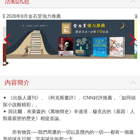
活動訊息
》最
2026年8月金石堂強力推薦
遠
內容簡介
✦ 《出版人週刊》、《柯克斯書評》、CNN好評推薦，「如同偵
探小說般精彩」。
✦ 與比爾．布萊森的《萬物簡史》辛達塔．穆克吉的《基因：人
類最親密的歷史》相提並論。
所有物質──我們周遭的一切以及體內的一切──都有一個最
早的誕生日期：宇宙誕生的那一天。