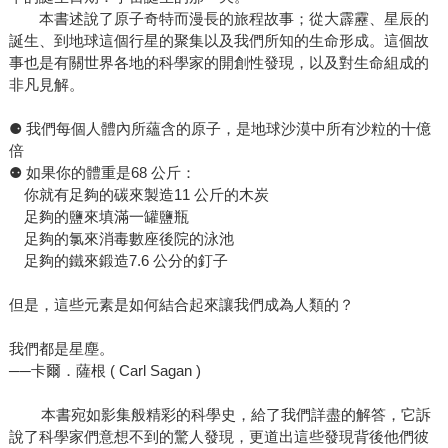
本書述說了原子奇特而漫長的旅程故事；從大霹靂、星辰的
誕生、到地球這個行星的聚集以及我們所知的生命形成。這個故
事也是有關世界各地的科學家的開創性發現，以及對生命組成的
非凡見解。
⚈ 我們每個人體內所蘊含的原子，是地球沙漠中所有沙粒的十億
倍
⚉ 如果你的體重是68 公斤：
你就有足夠的碳來製造11 公斤的木炭
足夠的鹽來填滿一罐鹽瓶
足夠的氯來消毒數座後院的泳池
足夠的鐵來鍛造7.6 公分的釘子
但是，這些元素是如何結合起來讓我們成為人類的？
我們都是星塵。
──卡爾．薩根 ( Carl Sagan )
本書宛如影集般精彩的科學史，給了我們詳盡的解答，它訴
說了科學家們意想不到的驚人發現，更道出這些發現背後他們彼