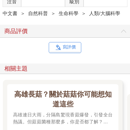
注音
級別
之後故事還會解釋人體如何將餐桌上的食物轉化為自身。提
醒一下，人體內部規模極其龐大，龐大到有時很難理解自己的結
中文書
＞
自然科普
＞
生命科學
＞
人類/大腦科學
構複雜到什麼地步。我們彷彿不斷變化的馬賽克，是三十兆細胞
集合體，每個細胞中超過一百兆的原子個個如癡如狂地舞蹈振
動。構成一個人的原子數量是地球所有沙漠沙粒總和的十億倍以
商品評價
上。如果體重一百五十磅（約六十八公斤），體內的碳元素足夠
生成二十五磅（約十一點三公斤）木炭，鹽分能填滿一整個鹽
瓶，氯元素可以消毒好幾座後院泳池，甚至有足夠的鐵可以鍛造
寫評價
三英寸（七點六二公分）釘子。若將人體所有元素提煉出來則會
涵蓋週期表上約六十個種類，全部出售的話能賺到大約一千九百
四十二點二九美元（金額會依據體重和市價變動）。
相關主題
開始追尋這個奇妙故事之後我有了新的體悟：重建跨越數十
億年的原子歷史就好比從幾滴雨痕拼湊出颱風軌跡，實在超乎想
像，然而人類做到了。從前的我們無法看透，但其實線索無處不
在，例如無形粒子自太空降落會留下微乎其微的蹤跡、每種元素
高雄長菇？關於菇菇你可能想知
具有獨一無二的光波波長，彗星重返地球的時間可以預測，以及
道這些
人體難以承受的深海水壓中仍有生命蓬勃發展。
＊
高雄連日大雨，分隔島驚現香菇爆發，引發全台
而本書中科學家的故事與他們挖掘的真相同樣引人入勝。每
熱議。但菇菇菌種那麼多，你是否都了解？邀請
個意外發現背後都充滿激烈的競爭、執著與心碎，可能是靈光乍
你一起來賞菇、識菇，更認識這多元的大自然。
現，亦或者是盲目但幸運的摸索。一次又一次，線索被忽略，直