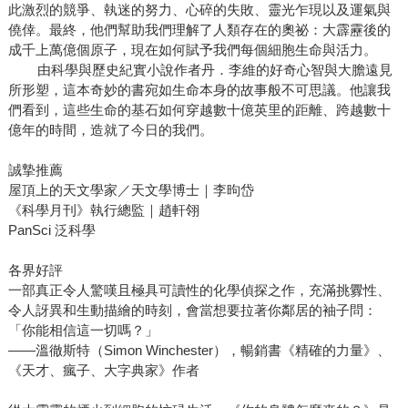
此激烈的競爭、執迷的努力、心碎的失敗、靈光乍現以及運氣與
僥倖。最終，他們幫助我們理解了人類存在的奧祕：大霹靂後的
成千上萬億個原子，現在如何賦予我們每個細胞生命與活力。
由科學與歷史紀實小說作者丹．李維的好奇心智與大膽遠見
所形塑，這本奇妙的書宛如生命本身的故事般不可思議。他讓我
們看到，這些生命的基石如何穿越數十億英里的距離、跨越數十
億年的時間，造就了今日的我們。
誠摯推薦
屋頂上的天文學家／天文學博士｜李昫岱
《科學月刊》執行總監｜趙軒翎
PanSci 泛科學
各界好評
一部真正令人驚嘆且極具可讀性的化學偵探之作，充滿挑釁性、
令人訝異和生動描繪的時刻，會當想要拉著你鄰居的袖子問：
「你能相信這一切嗎？」
——溫徹斯特（Simon Winchester），暢銷書《精確的力量》、
《天才、瘋子、大字典家》作者