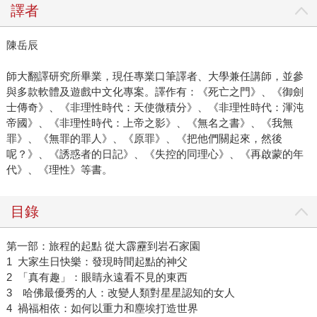
譯者
陳岳辰
師大翻譯研究所畢業，現任專業口筆譯者、大學兼任講師，並參
與多款軟體及遊戲中文化專案。譯作有：《死亡之門》、《御劍
士傳奇》、《非理性時代：天使微積分》、《非理性時代：渾沌
帝國》、《非理性時代：上帝之影》、《無名之書》、《我無
罪》、《無罪的罪人》、《原罪》、《把他們關起來，然後
呢？》、《誘惑者的日記》、《失控的同理心》、《再啟蒙的年
代》、《理性》等書。
目錄
第一部：旅程的起點 從大霹靂到岩石家園
1 大家生日快樂：發現時間起點的神父
2 「真有趣」：眼睛永遠看不見的東西
3 哈佛最優秀的人：改變人類對星星認知的女人
4 禍福相依：如何以重力和塵埃打造世界