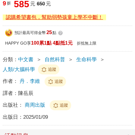
585
9
折
元
650
元
認購希望書包，幫助弱勢孩童上學不中斷！
25
預計最高可得金幣
點
?
100累1點 4點抵1元
HAPPY GO享
折抵無上限
分類：
中文書
＞
自然科普
＞
生命科學
＞
人類/大腦科學
追蹤
作者：
丹．李維
追蹤
譯者：
陳岳辰
出版社：
商周出版
追蹤
出版日：
2025/01/09