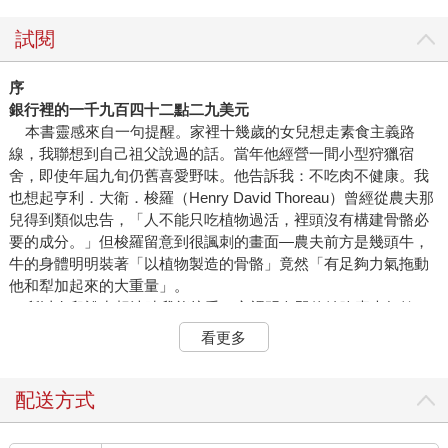
試閱
序
銀行裡的一千九百四十二點二九美元
本書靈感來自一句提醒。家裡十幾歲的女兒想走素食主義路
線，我聯想到自己祖父說過的話。當年他經營一間小型狩獵宿
舍，即使年屆九旬仍舊喜愛野味。他告訴我：不吃肉不健康。我
也想起亨利．大衛．梭羅（Henry David Thoreau）曾經從農夫那
兒得到類似忠告，「人不能只吃植物過活，裡頭沒有構建骨骼必
要的成分。」但梭羅留意到很諷刺的畫面—農夫前方是幾頭牛，
牛的身體明明裝著「以植物製造的骨骼」竟然「有足夠力氣拖動
他和犁加起來的大重量」。
所以女兒說出想法時我能接受，心裡明白即使她吃素也無妨，
骨骼並不會劣化。但我開始思考—人體究竟是由什麼組成？我在
看更多
大學主修科學，也有好幾年科學影片的製作經驗，自以為懂得不
少，此時此刻卻意識到：比起自己的身體，我反而更瞭解電腦或
汽車的組成結構。於是腦袋冒出許多問題，例如人類身體包括什
配送方式
麼？乍看很簡單：肌肉、器官、骨骼。但這幾樣東西由什麼構
成？細胞、分子、原子。再往下……這三樣東西又由什麼構成？