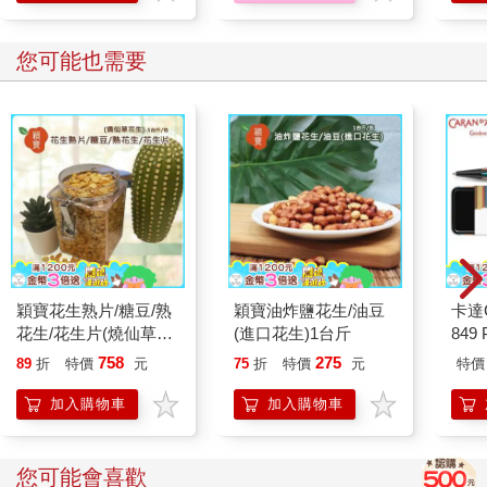
您可能也需要
穎寶花生熟片/糖豆/熟
穎寶油炸鹽花生/油豆
卡達C
花生/花生片(燒仙草花
(進口花生)1台斤
849 
生)-5台斤
ED.
758
275
89
折
特價
元
75
折
特價
元
特價
加入購物車
加入購物車
您可能會喜歡