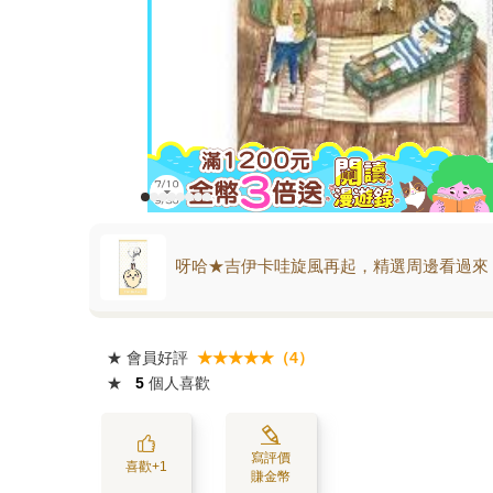
呀哈★吉伊卡哇旋風再起，精選周邊看過來
★
會員好評
★★★★★（4）
★
5
個人喜歡
寫評價
喜歡+1
賺金幣