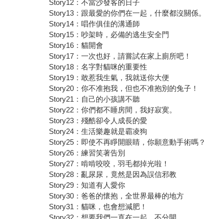
Story12：不當沙發客的日子
Story13：跟最愛的你們在一起，什麼都沒關係。
Story14：唱作俱佳的溝通師
Story15：吵架時，必備的逃生安全門
Story16：貓開會
Story17：一次也好，請嘗試在家上廁所吧！
Story18：名字對貓咪的重要性
Story19：敢惹我生氣，我就送你大便
Story20：你不准抱我，但也不准抱別的兔子！
Story21：自己的小孩講不聽
Story22：你們都不睡房間，我好寂寞。
Story23：殘酷卻令人成長的愛
Story24：生活樂趣就是霸凌狗
Story25：即使不再睜開眼睛，你願意動手術嗎？
Story26：練習笑著告別
Story27：啃啃咬咬，羽毛都掉光啦！
Story28：亂尿尿，竟然是因為誤信邪教
Story29：知道有人愛你
Story30：爸爸的懷抱，全世界最棒的地方
Story31：貓咪，也會想減肥！
Story32：想要我們一直在一起，不分開