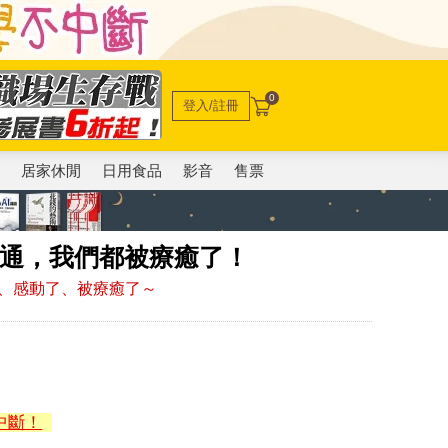
0
登入/註冊
電
居家休閒
日用食品
影音
售票
溝通，我們都被療癒了！
、感動了、被療癒了～
中斷！