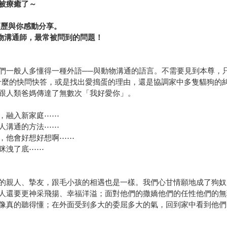
被療癒了～
經歷與你感動分享。
物溝通師，最常被問到的問題！
一般人多懂得一種外語──與動物溝通的語言。不需要見到本尊，只要
喜歡什麼的快問快答，或是找出愛搗蛋的理由，還是協調家中多隻貓狗
跟人類爸媽傳達了無數次「我好愛你」。
，融入新家庭⋯⋯
人溝通的方法⋯⋯
，他會好想好想啊⋯⋯
咪洩了底⋯⋯
的親人、摯友，跟毛小孩的相遇也是一樣。我們心甘情願地成了狗奴
人還要更神采飛揚、幸福洋溢；面對他們的撒嬌他們的任性他們的無
像真的聽得懂；在外面受到多大的委屈多大的氣，回到家中看到他們