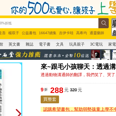
圭吾
楊双子
公益書包
16647續集
吉伊卡哇
高希均
通靈藥師
路邊攤新作
馬斯克
玩具總動員5
超慢跑
館
英文書
雜誌
電子書
文具
玩具親子
3C電玩
家
來~跟毛小孩聊天：透過
透過動物溝通師的翻譯，我們笑了、哭了
288
9
折
元
320
元
買整套
認購希望書包，幫助弱勢孩童上學不