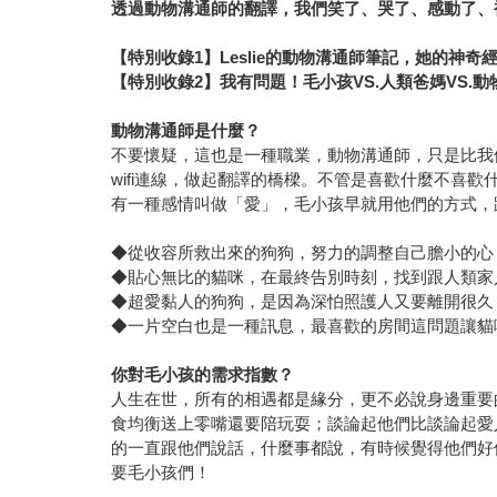
透過動物溝通師的翻譯，我們笑了、哭了、感動了、
【特別收錄
1
】
Leslie
的動物溝通師筆記，她的神奇
【特別收錄
2
】我有問題！毛小孩
VS.
人類爸媽
VS.
動
動物溝通師是什麼？
不要懷疑，這也是一種職業，動物溝通師，只是比我們
wifi連線，做起翻譯的橋樑。不管是喜歡什麼不
有一種感情叫做「愛」，毛小孩早就用他們的方式，
◆從收容所救出來的狗狗，努力的調整自己膽小的心
◆貼心無比的貓咪，在最終告別時刻，找到跟人類家
◆超愛黏人的狗狗，是因為深怕照護人又要離開很久
◆一片空白也是一種訊息，最喜歡的房間這問題讓貓
你對毛小孩的需求指數？
人生在世，所有的相遇都是緣分，更不必說身邊重要
食均衡送上零嘴還要陪玩耍；談論起他們比談論起愛
的一直跟他們說話，什麼事都說，有時候覺得他們好
要毛小孩們！