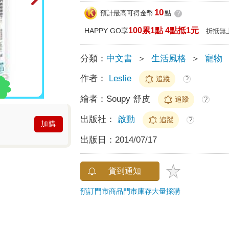
10
預計最高可得金幣
點
?
100累1點 4點抵1元
HAPPY GO享
折抵無
分類：
中文書
＞
生活風格
＞
寵物
作者：
Leslie
追蹤
?
繪者：
Soupy 舒皮
追蹤
?
出版社：
啟動
追蹤
?
加購
出版日：
2014/07/17
貨到通知
預訂門市商品
門市庫存
大量採購