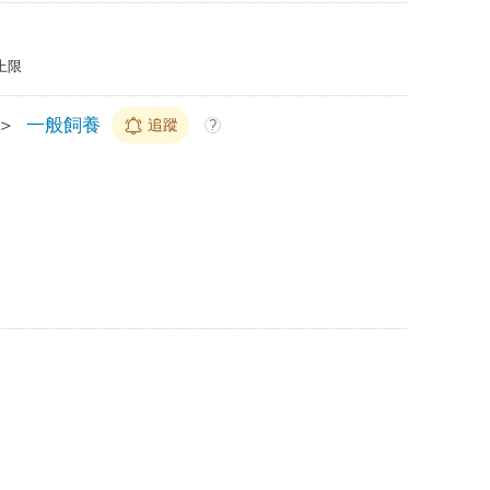
上限
＞
一般飼養
追蹤
?