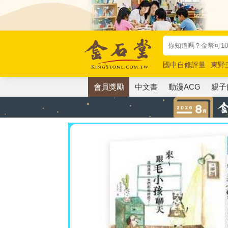
國中自修評量
東野
唯紅花綻放
奧德賽
會員獎勵
中文書
動漫ACG
親子