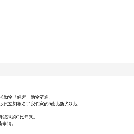
求動物「練習」動物溝通。
欲試立刻報名了我們家的5歲比熊犬Q比。
時認識的Q比無異。
密事情。