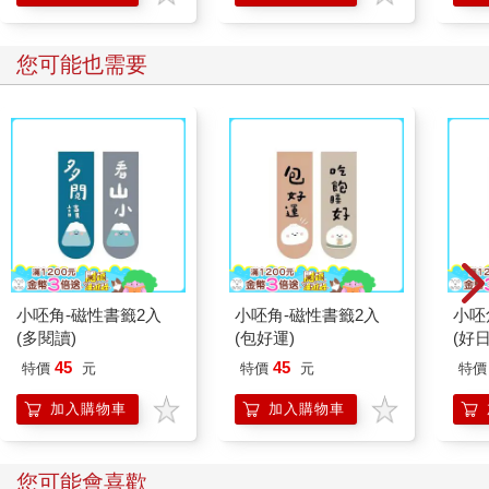
您可能也需要
小呸角-磁性書籤2入
小呸角-磁性書籤2入
小呸
(多閱讀)
(包好運)
(好日
45
45
特價
元
特價
元
特價
加入購物車
加入購物車
您可能會喜歡