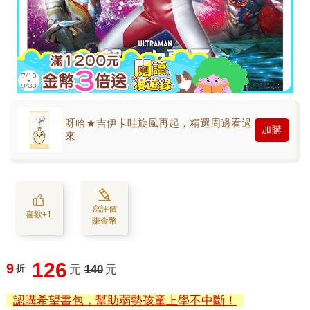
呀哈★吉伊卡哇旋風再起，精選周邊看過
加購
來
寫評價
喜歡+1
賺金幣
126
9
折
元
140
元
認購希望書包，幫助弱勢孩童上學不中斷！