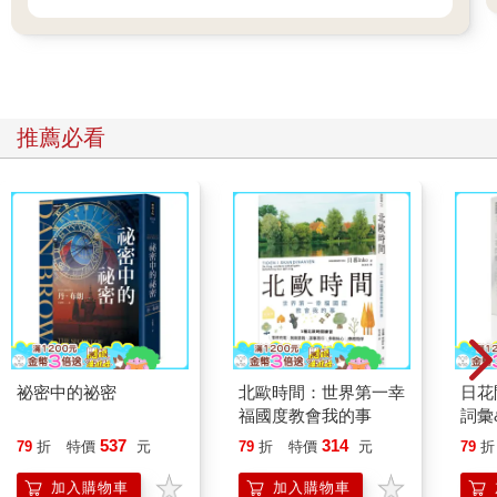
推薦必看
祕密中的祕密
北歐時間：世界第一幸
日花
福國度教會我的事
詞彙
537
314
79
折
特價
元
79
折
特價
元
79
折
加入購物車
加入購物車