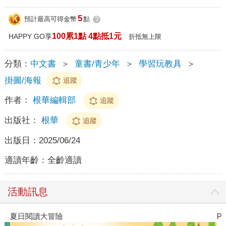
5
預計最高可得金幣
點
?
100累1點 4點抵1元
HAPPY GO享
折抵無上限
分類：
中文書
＞
童書/青少年
＞
學習玩教具
＞
掛圖/海報
追蹤
作者：
根華編輯部
追蹤
出版社：
根華
追蹤
出版日：
2025/06/24
適讀年齡：
全齡適讀
活動訊息
夏日閱讀大冒險
P