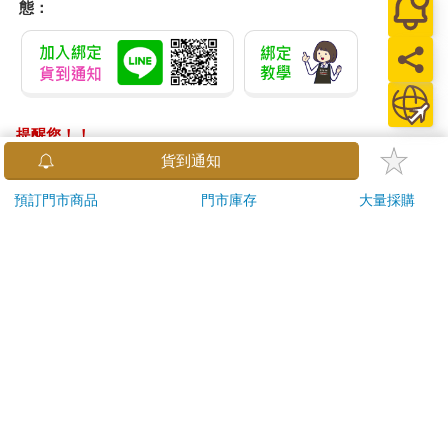
態：
提醒您！！
金石堂及銀行均不會請您操作ATM! 如接獲電話要求您前往
貨到通知
ATM提款機，請不要聽從指示，以免受騙上當！
預訂門市商品
門市庫存
大量採購
退換貨須知：
**提醒您，鑑賞期不等於試用期，退回商品須為全新狀態**
依據「消費者保護法」第19條及行政院消費者保護處公告之
「通訊交易解除權合理例外情事適用準則」，以下商品購買
後，除商品本身有瑕疵外，將不提供7天的猶豫期：
易於腐敗、保存期限較短或解約時即將逾期。（如：生
鮮食品）
依消費者要求所為之客製化給付。（客製化商品）
報紙、期刊或雜誌。（含MOOK、外文雜誌）
經消費者拆封之影音商品或電腦軟體。