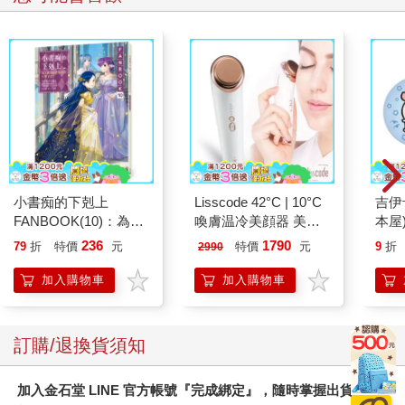
小書痴的下剋上
Lisscode 42°C | 10°C
吉伊
FANBOOK(10)：為了
喚膚温冷美顔器 美膚
本屋
成為圖書管理員不擇手
儀
236
1790
79
折
特價
元
特價
元
9
折
2990
段！
加入購物車
加入購物車
訂購/退換貨須知
加入金石堂 LINE 官方帳號『完成綁定』，隨時掌握出貨動