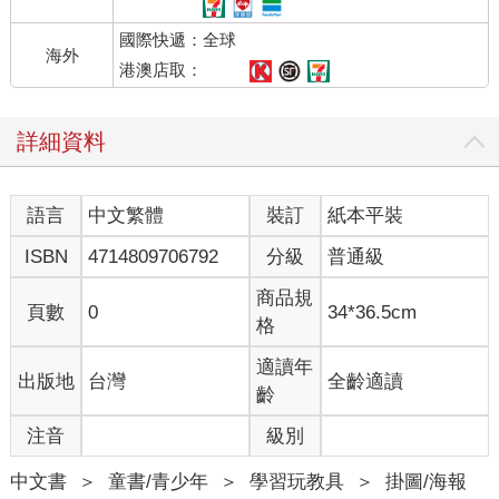
國際快遞：全球
海外
港澳店取：
詳細資料
語言
中文繁體
裝訂
紙本平裝
ISBN
4714809706792
分級
普通級
商品規
頁數
0
34*36.5cm
格
適讀年
出版地
台灣
全齡適讀
齡
注音
級別
中文書
＞
童書/青少年
＞
學習玩教具
＞
掛圖/海報