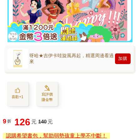
呀哈★吉伊卡哇旋風再起，精選周邊看過
加購
來
寫評價
喜歡+1
賺金幣
126
9
折
元
140
元
認購希望書包，幫助弱勢孩童上學不中斷！