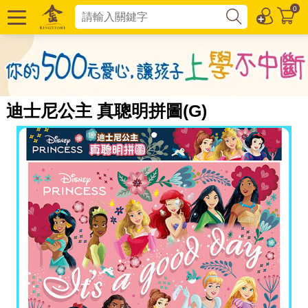
0
迪士尼公主 真聰明拼圖(G)