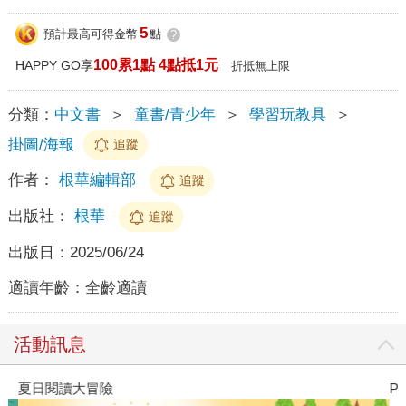
5
預計最高可得金幣
點
?
100累1點 4點抵1元
HAPPY GO享
折抵無上限
分類：
中文書
＞
童書/青少年
＞
學習玩教具
＞
掛圖/海報
追蹤
作者：
根華編輯部
追蹤
出版社：
根華
追蹤
出版日：
2025/06/24
適讀年齡：
全齡適讀
活動訊息
夏日閱讀大冒險
P