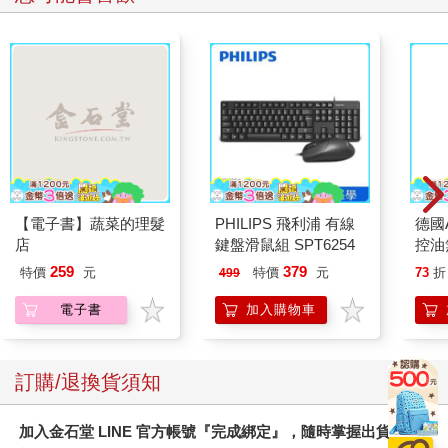
【電子書】蔬菜的理髮
PHILIPS 飛利浦 有線
德國A
店
鍵盤滑鼠組 SPT6254
控油
凝露3
259
379
特價
元
特價
元
73
折
499
髮根
調理
電子書
加入購物車
滋潤
質適
訂購/退換貨須知
加入金石堂 LINE 官方帳號『完成綁定』，隨時掌握出貨動