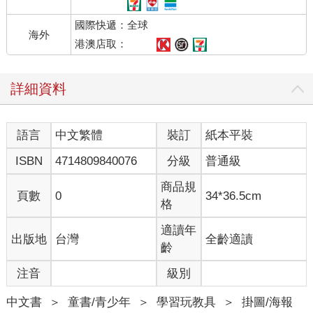
國際快遞：全球
海外
港澳店取：
詳細資料
語言
中文繁體
裝訂
紙本平裝
ISBN
4714809840076
分級
普通級
商品規
頁數
0
34*36.5cm
格
適讀年
出版地
台灣
全齡適讀
齡
注音
級別
中文書
＞
童書/青少年
＞
學習玩教具
＞
掛圖/海報