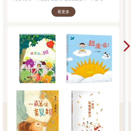
該如何適應過渡期呢？1.可給予適當的安撫玩具
看更多
也許是熟悉的玩偶增加安全感 2.與孩子分開時請
好好堅定道別不可哄騙,並保證會回到身邊3.準時
守約的接回孩子 好好的渡這個時期，爸爸媽媽和
孩子一起迎接成長的過程！真是太好了！ 🎉金石
堂開學季！爸媽好輕鬆教你一站購足！文具、書
包、書套參展品全面5折起！👉文具滿777送80
元電子禮券 👉全站商品滿1200回饋4%金幣