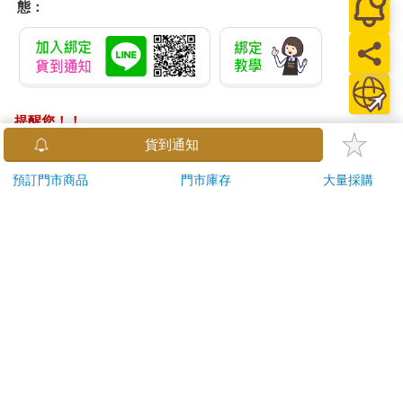
態：
提醒您！！
金石堂及銀行均不會請您操作ATM! 如接獲電話要求您前往
貨到通知
ATM提款機，請不要聽從指示，以免受騙上當！
預訂門市商品
門市庫存
大量採購
退換貨須知：
**提醒您，鑑賞期不等於試用期，退回商品須為全新狀態**
依據「消費者保護法」第19條及行政院消費者保護處公告之
「通訊交易解除權合理例外情事適用準則」，以下商品購買
後，除商品本身有瑕疵外，將不提供7天的猶豫期：
易於腐敗、保存期限較短或解約時即將逾期。（如：生
鮮食品）
依消費者要求所為之客製化給付。（客製化商品）
報紙、期刊或雜誌。（含MOOK、外文雜誌）
經消費者拆封之影音商品或電腦軟體。