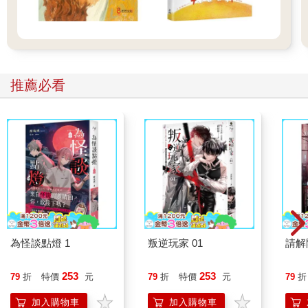
推薦必看
為怪談點燈 1
叛逆玩家 01
請解
253
253
79
折
特價
元
79
折
特價
元
79
折
加入購物車
加入購物車