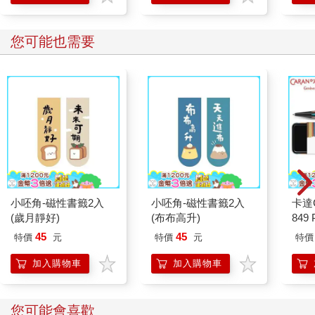
您可能也需要
小呸角-磁性書籤2入
小呸角-磁性書籤2入
卡達C
(歲月靜好)
(布布高升)
849 
ED.
45
45
特價
元
特價
元
特價
加入購物車
加入購物車
您可能會喜歡