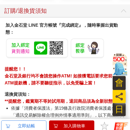
訂購/退換貨須知
加入金石堂 LINE 官方帳號『完成綁定』，隨時掌握出貨動
態：
提醒您！！
金石堂及銀行均不會請您操作ATM! 如接獲電話要求您前往
會
ATM提款機，請不要聽從指示，以免受騙上當！
員
退換貨須知：
**提醒您，鑑賞期不等於試用期，退回商品須為全新狀態**
日
依據「消費者保護法」第19條及行政院消費者保護處公告之
「通訊交易解除權合理例外情事適用準則」，以下商品購買
後，除商品本身有瑕疵外，將不提供7天的猶豫期：
立即結帳
加入購物車
易於腐敗、保存期限較短或解約時即將逾期。（如：生