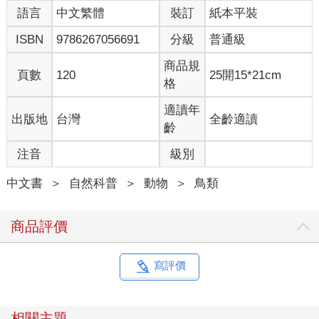
語言
中文繁體
裝訂
紙本平裝
ISBN
9786267056691
分級
普通級
商品規
頁數
120
25開15*21cm
格
適讀年
出版地
台灣
全齡適讀
齡
注音
級別
中文書
＞
自然科普
＞
動物
＞
鳥類
商品評價
寫評價
相關主題