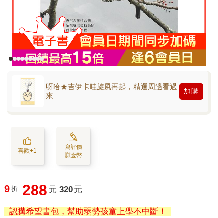
呀哈★吉伊卡哇旋風再起，精選周邊看過
加購
來
寫評價
喜歡+1
賺金幣
288
9
折
元
320
元
認購希望書包，幫助弱勢孩童上學不中斷！