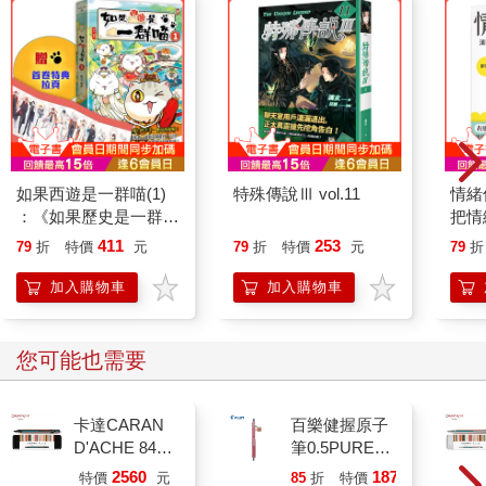
如果西遊是一群喵(1)
特殊傳說Ⅲ vol.11
情緒
：《如果歷史是一群
把情
喵》作者最新力作，附
誰都
411
253
79
折
特價
元
79
折
特價
元
79
折
【首卷特典】拉頁
加入購物車
加入購物車
您可能也需要
卡達CARAN
百樂健握原子
D'ACHE 849
筆0.5PURE聯
Paul Smith 原
名 頂級白桃
2560
187
特價
元
85
折
特價
元