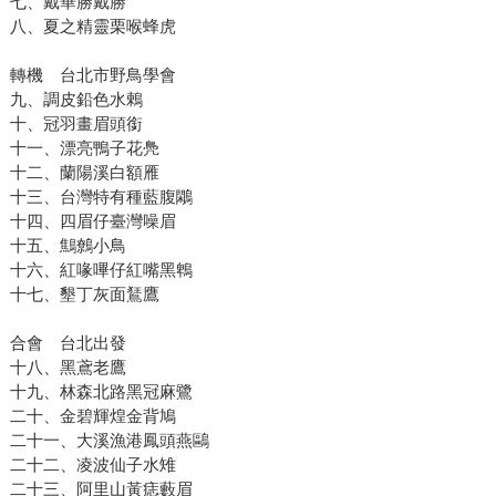
七、戴華勝戴勝
八、夏之精靈栗喉蜂虎
轉機 台北市野鳥學會
九、調皮鉛色水鶇
十、冠羽畫眉頭銜
十一、漂亮鴨子花鳧
十二、蘭陽溪白額雁
十三、台灣特有種藍腹鷴
十四、四眉仔臺灣噪眉
十五、鷦鷯小鳥
十六、紅喙嗶仔紅嘴黑鵯
十七、墾丁灰面鵟鷹
合會 台北出發
十八、黑鳶老鷹
十九、林森北路黑冠麻鷺
二十、金碧輝煌金背鳩
二十一、大溪漁港鳳頭燕鷗
二十二、凌波仙子水雉
二十三、阿里山黃痣藪眉