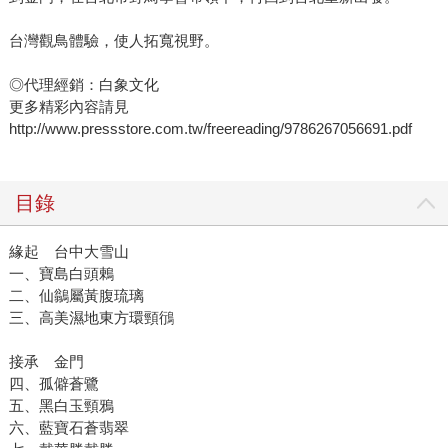
台灣觀鳥體驗，使人拓寬視野。
◎代理經銷：白象文化
更多精彩內容請見
http://www.pressstore.com.tw/freereading/9786267056691.pdf
目錄
緣起 台中大雪山
一、寶島白頭鶇
二、仙鶲屬黃腹琉璃
三、高美濕地東方環頸鴴
接承 金門
四、孤僻蒼鷺
五、黑白玉頸鴉
六、藍寶石蒼翡翠