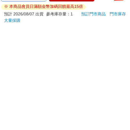
鮮食品）
※ 本商品會員日滿額金幣加碼回饋最高15倍
依消費者要求所為之客製化給付。（客製化商品）
預計 2026/08/07 出貨
參考庫存量：1
預訂門市商品
門市庫存
報紙、期刊或雜誌。（含MOOK、外文雜誌）
大量採購
經消費者拆封之影音商品或電腦軟體。
非以有形媒介提供之數位內容或一經提供即為完成之線
上服務，經消費者事先同意始提供。（如：電子書、電
子雜誌、下載版軟體、虛擬商品…等）
已拆封之個人衛生用品。（如：內衣褲、刮鬍刀、除毛
刀…等）
若非上列種類商品，均享有到貨7天的猶豫期（含例假
日）。
辦理退換貨時，商品（組合商品恕無法接受單獨退貨）必須
是您收到商品時的原始狀態（包含商品本體、配件、贈品、
保證書、所有附隨資料文件及原廠內外包裝…等），請勿直
接使用原廠包裝寄送，或於原廠包裝上黏貼紙張或書寫文
字。
退回商品若無法回復原狀，將請您負擔回復原狀所需費用，
嚴重時將影響您的退貨權益。