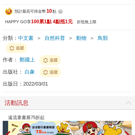
10
預計最高可得金幣
點
?
100累1點 4點抵1元
HAPPY GO享
折抵無上限
分類：
中文書
＞
自然科普
＞
動物
＞
鳥類
追蹤
作者：
鄭國上
追蹤
出版社：
白象
追蹤
出版日：
2022/03/01
活動訊息
遠流童書展75折起