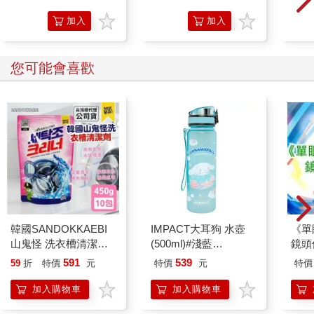
子筆ED.5 條紋
(限量)
黑
加入
加入
購物
購物
車
車
您可能會喜歡
韓國SANDOKKAEBI
IMPACT大耳狗 水壺
《單
山鬼怪 洗衣槽清潔劑
(500ml)#淺藍
鏡頭
450公克-10包組
IMCMB01LB
591
539
59
折
特價
元
特價
元
特價
加入購物車
加入購物車