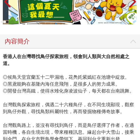
內容簡介
香港人
在
台灣
尋找
鳥仔探索旅程，領會
到
人類與大自然相處之
道
。
◎候鳥天堂宜蘭五十二甲濕地，花鳧奼紫嫣紅在池塘中綻放。
◎黑鳶能夠在基隆內海任意飛翔，是很多人的努力成果。
◎開發台灣高鐵，使得水雉化身凌波仙子，每天都在台南跳舞。
台灣觀鳥探索旅程，偶遇二十六種鳥仔，在不同生境顯現，觀察
到鳥仔外觀，尋找鳥類科屬特性，再而發掘物種傳奇故事。
台灣觀鳥路上，並沒有尋找到鳥仔，而是鳥仔選擇了作者，在適
當時機，各自生境出現，帶來種種訊息。緣起台中大雪山，接乘
到金門，在台北市野鳥學會帶領下，再回到台北重新出發。