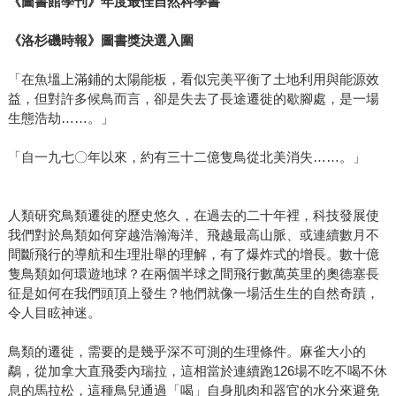
《圖書館學刊》年度最佳自然科學書
《洛杉磯時報》圖書獎決選入圍
「在魚塭上滿鋪的太陽能板，看似完美平衡了土地利用與能源效
益，但對許多候鳥而言，卻是失去了長途遷徙的歇腳處，是一場
生態浩劫……。」
「自一九七〇年以來，約有三十二億隻鳥從北美消失……。」
人類研究鳥類遷徙的歷史悠久，在過去的二十年裡，科技發展使
我們對於鳥類如何穿越浩瀚海洋、飛越最高山脈、或連續數月不
間斷飛行的導航和生理壯舉的理解，有了爆炸式的增長。數十億
隻鳥類如何環遊地球？在兩個半球之間飛行數萬英里的奧德塞長
征是如何在我們頭頂上發生？牠們就像一場活生生的自然奇蹟，
令人目眩神迷。
鳥類的遷徙，需要的是幾乎深不可測的生理條件。麻雀大小的
鷸，從加拿大直飛委內瑞拉，這相當於連續跑126場不吃不喝不休
息的馬拉松，這種鳥兒通過「喝」自身肌肉和器官的水分來避免