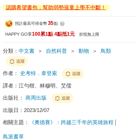
認購希望書包，幫助弱勢孩童上學不中斷！
35
預計最高可得金幣
點
?
100累1點 4點抵1元
HAPPY GO享
折抵無上限
分類：
中文書
＞
自然科普
＞
動物
＞
鳥類
追蹤
作者：
史考特．韋登索
追蹤
譯者：
江勻楷、林穆明、艾儒
出版社：
商周出版
追蹤
出版日：
2023/12/07
相關主題：
《奧德賽》：跨越三千年的英雄旅程
鳥派書單