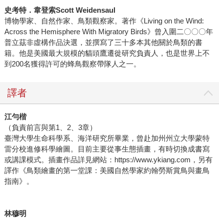
史考特．韋登索Scott Weidensaul
博物學家、自然作家、鳥類觀察家。著作《Living on the Wind:
Across the Hemisphere With Migratory Birds》曾入圍二〇〇〇年
普立茲非虛構作品決選，並撰寫了三十多本其他關於鳥類的書
籍。他是美國最大規模的貓頭鷹遷徙研究負責人，也是世界上不
到200名獲得許可的蜂鳥觀察帶隊人之一。
譯者
江勻楷
（負責前言與第1、2、3章）
臺灣大學生命科學系、海洋研究所畢業，曾赴加州州立大學蒙特
雷分校進修科學繪圖。目前主要從事生態插畫，有時切換成書寫
或講課模式。插畫作品詳見網站：https://www.ykiang.com，另有
譯作《鳥類繪畫的第一堂課：美國自然學家約翰勞斯賞鳥與畫鳥
指南》。
林穆明