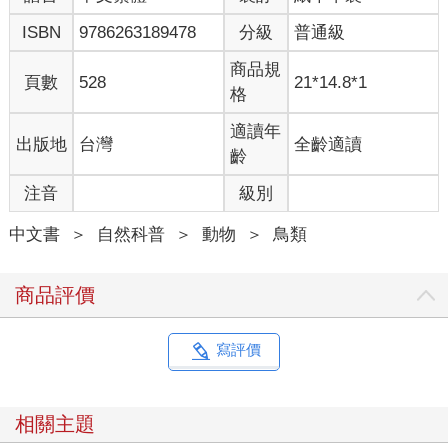
ISBN
9786263189478
分級
普通級
商品規
頁數
528
21*14.8*1
格
適讀年
出版地
台灣
全齡適讀
齡
注音
級別
中文書
＞
自然科普
＞
動物
＞
鳥類
商品評價
寫評價
相關主題