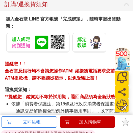
訂購/退換貨須知
加入金石堂 LINE 官方帳號『完成綁定』，隨時掌握出貨動
態：
提醒您！！
金石堂及銀行均不會請您操作ATM! 如接獲電話要求您前往
ATM提款機，請不要聽從指示，以免受騙上當！
退換貨須知：
**提醒您，鑑賞期不等於試用期，退回商品須為全新狀態**
依據「消費者保護法」第19條及行政院消費者保護處公告之
「通訊交易解除權合理例外情事適用準則」，以下商品購買
後，除商品本身有瑕疵外，將不提供7天的猶豫期：
立即結帳
加入購物車
易於腐敗、保存期限較短或解約時即將逾期。（如：生
鮮食品）