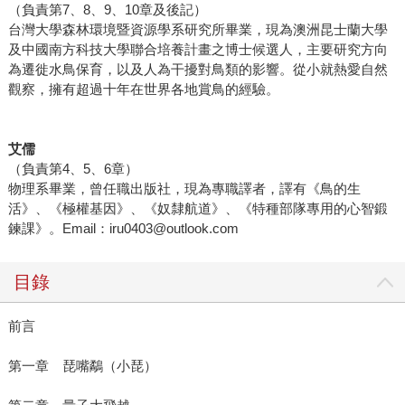
（負責第7、8、9、10章及後記）
台灣大學森林環境暨資源學系研究所畢業，現為澳洲昆士蘭大學
及中國南方科技大學聯合培養計畫之博士候選人，主要研究方向
為遷徙水鳥保育，以及人為干擾對鳥類的影響。從小就熱愛自然
觀察，擁有超過十年在世界各地賞鳥的經驗。
艾儒
（負責第4、5、6章）
物理系畢業，曾任職出版社，現為專職譯者，譯有《鳥的生
活》、《極權基因》、《奴隸航道》、《特種部隊專用的心智鍛
鍊課》。Email：iru0403@outlook.com
目錄
前言
第一章 琵嘴鷸（小琵）