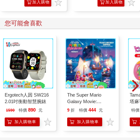
加入購物
加入購物
車
車
您可能會喜歡
Ergotech人因 SW216
The Super Mario
Tam
2.01吋衡動智慧腕錶
Galaxy Movie:
塔麻
Peach`s Birthday
園系
890
444
特價
元
9
折
特價
元
特價
1590
Surprise: The Super
地冰
Mario Galaxy Movie
加入購物車
加入購物車
Storybook