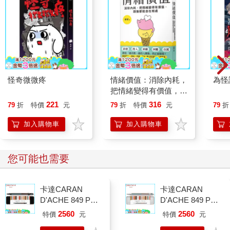
怪奇微微疼
情緒價值：消除內耗，
為怪
把情緒變得有價值，跟
誰都能自在相處
221
316
79
折
特價
元
79
折
特價
元
79
折
加入購物車
加入購物車
您可能也需要
卡達CARAN
卡達CARAN
D'ACHE 849 Paul
D'ACHE 849 Paul
Smith 原子筆ED.5
Smith 原子筆ED.5
2560
2560
特價
元
特價
元
條紋黑
條紋銀