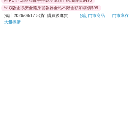
※ FUNY冰晶渦輪手持製冷風扇全站加購價$490
依消費者要求所為之客製化給付。（客製化商品）
※ Q版企鵝安全隨身警報器全站不限金額加購價$99
報紙、期刊或雜誌。（含MOOK、外文雜誌）
預計 2026/08/17 出貨
購買後進貨
預訂門市商品
門市庫存
經消費者拆封之影音商品或電腦軟體。
大量採購
非以有形媒介提供之數位內容或一經提供即為完成之線
上服務，經消費者事先同意始提供。（如：電子書、電
子雜誌、下載版軟體、虛擬商品…等）
已拆封之個人衛生用品。（如：內衣褲、刮鬍刀、除毛
刀…等）
若非上列種類商品，均享有到貨7天的猶豫期（含例假
日）。
辦理退換貨時，商品（組合商品恕無法接受單獨退貨）必須
是您收到商品時的原始狀態（包含商品本體、配件、贈品、
保證書、所有附隨資料文件及原廠內外包裝…等），請勿直
接使用原廠包裝寄送，或於原廠包裝上黏貼紙張或書寫文
字。
退回商品若無法回復原狀，將請您負擔回復原狀所需費用，
嚴重時將影響您的退貨權益。