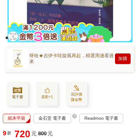
呀哈★吉伊卡哇旋風再起，精選周邊看過
加購
來
寫評價
電子書
喜歡+1
賺金幣
?
紙本平裝
金石堂 電子書
Readmoo 電子書
720
9
折
元
800
元