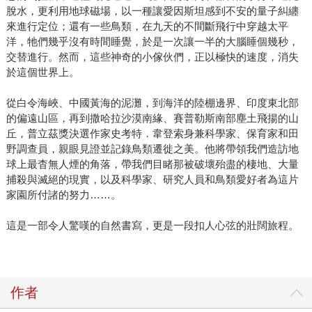
脫水，更利用地球磁場，以一種讓愛因斯坦感到不安的量子糾纏
來進行定位；還有一些鳥類，在九天的不間斷飛行中穿越太平
洋，牠們幾乎沒有時間睡覺，於是一次讓一半的大腦睡個幾秒，
交替進行。然而，這些神奇的小傢伙們，正以極快的速度，消失
於這個世界上。
從白令海峽、中國黃海的泥灘，到海洋的陸棚邊界、印度東北部
的偏遠山區，再到撒哈拉沙漠南緣、賽普勒斯南部塵土飛揚的山
丘，普立茲獎決選作家史考特．韋登索身兼科學家、保育家和田
野調查員，親眼見證並記錄鳥類遷徙之美。他將帶領我們造訪地
球上最杳無人煙的角落，帶我們目睹那被破壞殆盡的棲地、大量
捕殺與滅絕的現實，以及科學家、研究人員和鳥類愛好者為這片
家園所付諸的努力……。
這是一部令人驚嘆的自然書寫，更是一段扣人心弦的壯闊旅程。
作者