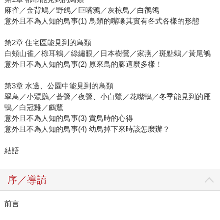
麻雀／金背鳩／野鴿／巨嘴鴉／灰椋鳥／白鶺鴒
意外且不為人知的鳥事(1) 鳥類的嘴喙其實有各式各樣的形態
第2章 住宅區能見到的鳥類
白頰山雀／棕耳鵯／綠繡眼／日本樹鶯／家燕／斑點鶇／黃尾鴝
意外且不為人知的鳥事(2) 原來鳥的腳這麼多樣！
第3章 水邊、公園中能見到的鳥類
翠鳥／小鷿鷉／蒼鷺／夜鷺、小白鷺／花嘴鴨／冬季能見到的雁
鴨／白冠雞／鸕鶿
意外且不為人知的鳥事(3) 賞鳥時的心得
意外且不為人知的鳥事(4) 幼鳥掉下來時該怎麼辦？
結語
序／導讀
前言