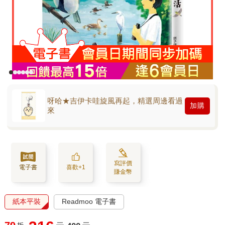
呀哈★吉伊卡哇旋風再起，精選周邊看過
加購
來
寫評價
電子書
喜歡+1
賺金幣
紙本平裝
Readmoo 電子書