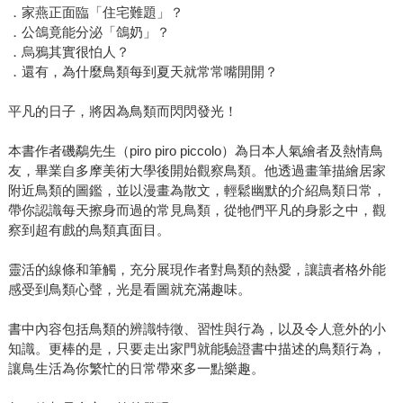
．家燕正面臨「住宅難題」？
．公鴿竟能分泌「鴿奶」？
．烏鴉其實很怕人？
．還有，為什麼鳥類每到夏天就常常嘴開開？
平凡的日子，將因為鳥類而閃閃發光！
本書作者磯鷸先生（piro piro piccolo）為日本人氣繪者及熱情鳥
友，畢業自多摩美術大學後開始觀察鳥類。他透過畫筆描繪居家
附近鳥類的圖鑑，並以漫畫為散文，輕鬆幽默的介紹鳥類日常，
帶你認識每天擦身而過的常見鳥類，從牠們平凡的身影之中，觀
察到超有戲的鳥類真面目。
靈活的線條和筆觸，充分展現作者對鳥類的熱愛，讓讀者格外能
感受到鳥類心聲，光是看圖就充滿趣味。
書中內容包括鳥類的辨識特徵、習性與行為，以及令人意外的小
知識。更棒的是，只要走出家門就能驗證書中描述的鳥類行為，
讓鳥生活為你繁忙的日常帶來多一點樂趣。