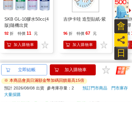
SKB GL-10膠水50cc(4
吉伊卡哇 造型貼紙-紫
幻獸
會
版)隨機出貨
一彈 
Pal
11
67
92
折
特價
元
96
折
特價
元
特價
員
盒）
加入購物車
加入購物車
日
訂購/退換貨須知
立即結帳
加入購物車
加入金石堂 LINE 官方帳號『完成綁定』，隨時掌握出貨動
※ 本商品會員日滿額金幣加碼回饋最高15倍
態：
預計 2026/08/08 出貨
參考庫存量：2
預訂門市商品
門市庫存
大量採購
提醒您！！