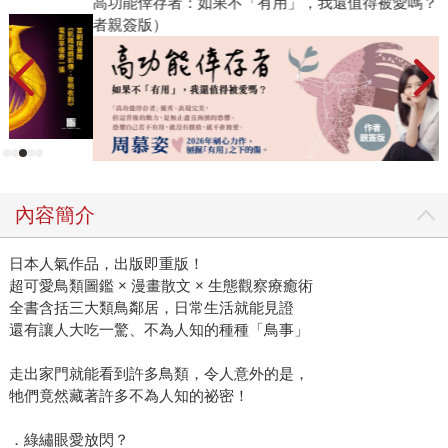
高功能倖存者：如果不「有用」，我還值得被愛嗎？（限量作
2
者親簽版）
內容簡介
日本人氣作品，出版即重版！
超可愛鳥類圖鑑 × 漫畫散文 × 生態觀察療癒術
全書含括三大類鳥鄰居，日常生活就能見證
還有讓人大吃一驚、不為人知的種種「鳥事」
走出家門就能看到許多鳥類，令人意外的是，
牠們竟然藏著許多不為人知的祕密！
．綠繡眼愛放閃？