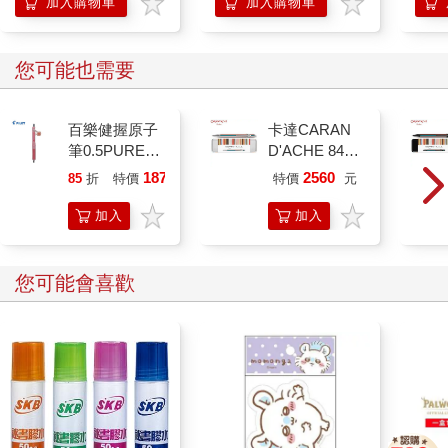
加入購物車
加入購物車
您可能也需要
百樂健握原子
卡達CARAN
筆0.5PURE聯
D'ACHE 849
名 頂級白桃
Paul Smith 原
187
2560
85
折
特價
元
特價
元
(限量)
子筆ED.5 條紋
銀
加入
加入
購物
購物
車
車
您可能會喜歡