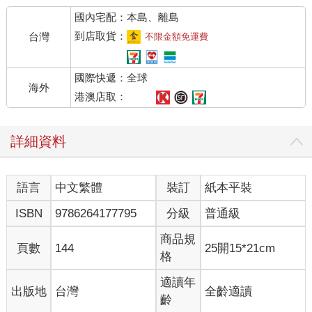
國內宅配：本島、離島
到店取貨：
台灣
不限金額免運費
國際快遞：全球
海外
港澳店取：
詳細資料
語言
中文繁體
裝訂
紙本平裝
ISBN
9786264177795
分級
普通級
商品規
頁數
144
25開15*21cm
格
適讀年
出版地
台灣
全齡適讀
齡