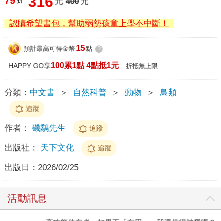
316
79
折
元
400
元
認購希望書包，幫助弱勢孩童上學不中斷！
15
預計最高可得金幣
點
?
100累1點 4點抵1元
HAPPY GO享
折抵無上限
分類：
中文書
＞
自然科普
＞
動物
＞
鳥類
追蹤
作者：
磯鷸先生
追蹤
出版社：
天下文化
追蹤
出版日：
2026/02/25
活動訊息