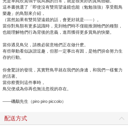
光是單純欣賞鴿子或烏鴉的日常，就是很美好的賞鳥體驗。
這本書挑選了「即使沒有雙筒望遠鏡也能（勉勉強強）享受觀鳥
樂趣」的鳥類來介紹，
（當然如果有雙筒望遠鏡的話，會更好就是⋯⋯）。
當你對鳥類有更多認識時，見到牠們時不僅能推測牠們的種類，
也能理解牠們行為背後的意義，進而獲得更多賞鳥的快樂。
當你遇見鳥兒，請務必留意牠們正在做什麽。
有些舉動看似詼諧逗趣，但那一定事出有因，是牠們拚命努力生
存的行動。
你會驚訝的發現，其實野鳥早就在我們的身邊，和我們一樣奮力
的活著。
當你察覺到這件事時，
鳥兒便成為你再也無法忽視的存在。
——磯鷸先生（piro piro piccolo）
配送方式