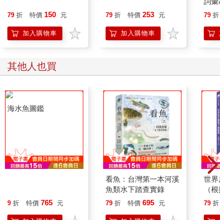
詞彙
150
253
79
折
特價
元
79
折
特價
元
79
折
加入購物車
加入購物車
其他人也買
海水魚圖鑑
看魚：台灣第一本河溪
世界
魚類水下踏查實錄
（根
錄，
765
695
9
折
特價
元
79
折
特價
元
79
折
種原