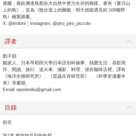
插圖，藉此傳達鳥類在大自然中努力生存的模樣。著有《夏日山
上的鳥》，並為《散步道上的圖鑑：明天就能遇見的 100種野
鳥》繪製插畫。
X: @iirotorii｜Instagram: @piro_piro_piccolo
譯者
劉子韻
貓派人。日本早稻田大學日本語別科修畢。熱愛生活，喜歡寫
作、閱讀、旅行、追火車、攝影、料理、浸在咖啡店裡。譯有
《海洋生物研究所》、《昆蟲生存研究所》、《科學史漫畫年
表》等書籍。
Email: eponineliu@gmail.com
目錄
前言
第1章 都市能見到的鳥類