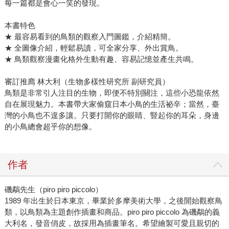
每一篇都是會心一笑的發現。
本書特色
★ 最容易看到的鳥類的觀察入門圖鑑，介紹精簡。
★ 全圖像介紹，輕鬆易讀，可全家分享、外出賞鳥。
★ 鳥類觀察漫畫化格外生動有趣、容易記憶並產生共鳴。
審訂推廌 林大利（生物多樣性研究所 副研究員）
鳥類是非常引人注目的生物，即便不特別關注，這些小恐龍依然
自在展現魅力。本書帶大家偷窺日本小鳥的生活祕辛；當然，臺
灣的小鳥也不遑多讓。只要打開你的眼睛、豎起你的耳朵，身邊
的小鳥總會超乎你的想像。
作者
磯鷸先生（piro piro piccolo）
1989 年出生於日本東京，畢業於多摩美術大學，之後開始觀察鳥
類，以鳥類為主題創作插畫和商品。piro piro piccolo 為磯鷸的義
大利名，發音俏皮，故採用為插畫筆名。希望繪製可愛且親切的