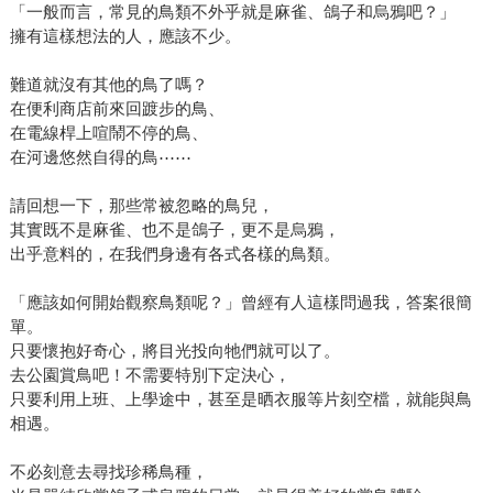
「一般而言，常見的鳥類不外乎就是麻雀、鴿子和烏鴉吧？」
擁有這樣想法的人，應該不少。
難道就沒有其他的鳥了嗎？
在便利商店前來回踱步的鳥、
在電線桿上喧鬧不停的鳥、
在河邊悠然自得的鳥⋯⋯
請回想一下，那些常被忽略的鳥兒，
其實既不是麻雀、也不是鴿子，更不是烏鴉，
出乎意料的，在我們身邊有各式各樣的鳥類。
「應該如何開始觀察鳥類呢？」曾經有人這樣問過我，答案很簡
單。
只要懷抱好奇心，將目光投向牠們就可以了。
去公園賞鳥吧！不需要特別下定決心，
只要利用上班、上學途中，甚至是晒衣服等片刻空檔，就能與鳥
相遇。
不必刻意去尋找珍稀鳥種，