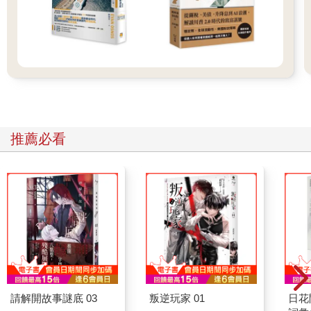
推薦必看
請解開故事謎底 03
叛逆玩家 01
日花