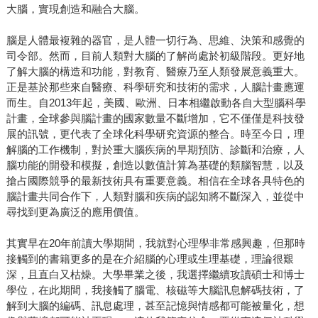
大腦，實現創造和融合大腦。
腦是人體最複雜的器官，是人體一切行為、思維、決策和感覺的
司令部。然而，目前人類對大腦的了解尚處於初級階段。更好地
了解大腦的構造和功能，對教育、醫療乃至人類發展意義重大。
正是基於那些來自醫療、科學研究和技術的需求，人腦計畫應運
而生。自2013年起，美國、歐洲、日本相繼啟動各自大型腦科學
計畫，全球參與腦計畫的國家數量不斷增加，它不僅僅是科技發
展的訊號，更代表了全球化科學研究資源的整合。時至今日，理
解腦的工作機制，對於重大腦疾病的早期預防、診斷和治療，人
腦功能的開發和模擬，創造以數值計算為基礎的類腦智慧，以及
搶占國際競爭的最新技術具有重要意義。相信在全球各具特色的
腦計畫共同合作下，人類對腦和疾病的認知將不斷深入，並從中
尋找到更為廣泛的應用價值。
其實早在20年前讀大學期間，我就對心理學非常感興趣，但那時
接觸到的書籍更多的是在介紹腦的心理或生理基礎，理論很艱
深，且直白又枯燥。大學畢業之後，我選擇繼續攻讀碩士和博士
學位，在此期間，我接觸了腦電、核磁等大腦訊息解碼技術，了
解到大腦的編碼、訊息處理，甚至記憶與情感都可能被量化，想