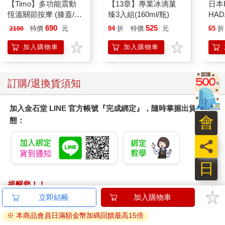
【Timo】多功能震動
【13章】專業冰滴菓
日本
恆溫關節按摩 (膝蓋/
臻3入組(160ml/瓶)
HA
肩/手肘通用) 無線充電
金緻
690
525
特價
元
84
折
特價
元
65
折
2190
加熱護膝 智能震動護
濕潤
膝熱敷【雙入組】
140
加入購物車
加入購物車
臉部
顏保
訂購/退換貨須知
加入金石堂 LINE 官方帳號『完成綁定』，隨時掌握出貨動
會
態：
員
日
提醒您！！
金石堂及銀行均不會請您操作ATM! 如接獲電話要求您前往
立即結帳
加入購物車
ATM提款機，請不要聽從指示，以免受騙上當！
※ 本商品會員日滿額金幣加碼回饋最高15倍