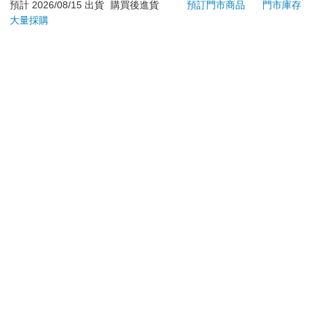
退換貨須知：
預計 2026/08/15 出貨
購買後進貨
預訂門市商品
門市庫存
大量採購
**提醒您，鑑賞期不等於試用期，退回商品須為全新狀態**
依據「消費者保護法」第19條及行政院消費者保護處公告之
「通訊交易解除權合理例外情事適用準則」，以下商品購買
後，除商品本身有瑕疵外，將不提供7天的猶豫期：
易於腐敗、保存期限較短或解約時即將逾期。（如：生
鮮食品）
依消費者要求所為之客製化給付。（客製化商品）
報紙、期刊或雜誌。（含MOOK、外文雜誌）
經消費者拆封之影音商品或電腦軟體。
非以有形媒介提供之數位內容或一經提供即為完成之線
上服務，經消費者事先同意始提供。（如：電子書、電
子雜誌、下載版軟體、虛擬商品…等）
已拆封之個人衛生用品。（如：內衣褲、刮鬍刀、除毛
刀…等）
若非上列種類商品，均享有到貨7天的猶豫期（含例假
日）。
辦理退換貨時，商品（組合商品恕無法接受單獨退貨）必須
是您收到商品時的原始狀態（包含商品本體、配件、贈品、