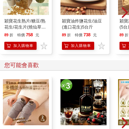
穎寶花生熟片/糖豆/熟
穎寶油炸鹽花生/油豆
穎寶
花生/花生片(燒仙草花
(進口花生)5台斤
(5台
生)-5台斤
758
738
89
折
特價
元
89
折
特價
元
89
折
加入購物車
加入購物車
您可能會喜歡