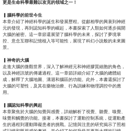
更是生命科學最難以攻克的領域之一！
▎
腦科學的前世今生
本章介紹了神經科學的誕生和發展歷程。從顱相學的興衰到神經
元的發現，再到認知科學的崛起，本書探索了人類如何逐步揭開
大腦的祕密。這一章節還展望了腦科學的未來，探討了夢境掌
控、意念互聯和記憶植入等可能性，展現了科幻小說般的未來圖
景。
▎
神奇的大腦
走進大腦的微觀世界，深入了解神經元和神經膠質細胞的角色，
以及神經訊號的傳遞過程。這一章節詳細介紹了大腦的總體組
成，解釋了大腦地圖、溝迴和腦區的功能。此外，本書還探討了
大腦的可塑性，及其在藥物治療、行為訓練和物理調控中的應
用。
▎
腦認知科學的興起
本章聚焦於大腦的知覺與感覺，詳細解析了視覺、聽覺、嗅覺、
味覺和觸覺的功能。接著，本書探討了運動控制系統，從運動產
生的過程到運動障礙患者的挑戰。記憶與注意的研究揭示了照相
式記憶和既視感的奧祕，並介紹了如何升級並更新大腦的記憶