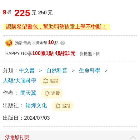
225
9
折
元
250
元
認購希望書包，幫助弱勢孩童上學不中斷！
10
預計最高可得金幣
點
?
100累1點 4點抵1元
HAPPY GO享
折抵無上限
分類：
中文書
＞
自然科普
＞
生命科學
＞
人類/大腦科學
追蹤
作者：
閆天翼
追蹤
出版社：
崧燁文化
追蹤
出版日：
2024/07/03
活動訊息