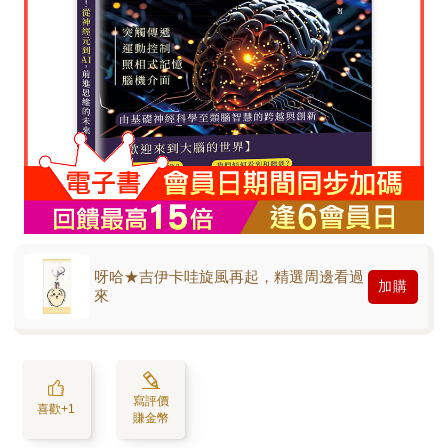
呀哈★吉伊卡哇旋風再起，精選周邊看過
加購
來
寫評價
喜歡+1
賺金幣