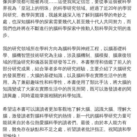
像與夢境都可能被再現……這使我篤定信念，要從事這個被科學
界視為「皇冠上的明珠」的科學研究領域。經過了近20年的學習
與研究、教學與實踐，我越來越深入地了解到腦科學的奇妙之
處，也深知腦科學的探索需要幾代人甚至幾十代人共同努力，而
我們也終將在不斷進行的腦科學探索中推動人類科學與文明的進
步。
我的研究領域所在學科方向為腦科學與神經工程，以腦基礎科
學、腦機智慧技術研究為主線，涉及腦機制、腦模擬、腦康復領
域的理論研究和儀器裝置研發等工作。本書整理和借鑑了前人的
部分研究成果，結合筆者多年的研究經驗，主要介紹了大腦研究
的發展歷程，大腦的基礎知識，以及腦科學在實際生活中的應
用。為了兼顧趣味性和科學性，本書使用了類比手法，將大腦的
知識變成了大家在實際生活中的所見所聞，既可以激發讀者的閱
讀興趣，同時還能掌握相關的科學知識。
希望這本書可以讓讀者更加客觀地了解大腦、認識大腦、理解大
腦，激發讀者對腦科學研究的熱情，新一代的腦科學研究力量可
能就來自於各位熱愛腦科學的讀者們。最後，由於本人能力有
限，難免存在缺點和不足之處，祈望讀者批評指正。祝閱讀和學
習愉快！