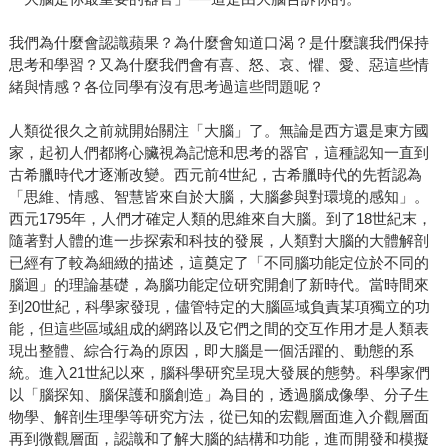
我們為什麼會認識蘋果？為什麼會知道口渴？是什麼讓我們保持
思考和學習？又為什麼我們會有喜、怒、哀、懼、愛、惡這些情
緒與情感？各位同學有沒有思考過這些問題呢？
人類從很久之前就開始關注「大腦」了。無論是西方還是東方國
家，起初人們都將心臟視為記憶和思考的器官，這種認知一直到
古希臘時代才逐漸改變。西元前4世紀，古希臘時代的先哲認為
「思維、情感、智慧皆來自於大腦，大腦參與對環境的感知」。
西元1795年，人們才確定人類的思維來自大腦。到了18世紀末，
隨著對人體的進一步探索和科技的發展，人類對大腦的大體解剖
已經有了較為細緻的描述，這奠定了「不同腦功能定位於不同的
腦迴」的理論基礎，為腦功能定位研究開創了新時代。當時間來
到20世紀，科學家發現，儘管特定的大腦區域負責某項獨立的功
能，但這些區域組成的網路以及它們之間的交互作用才是人類表
現出整體、綜合行為的原因，即大腦是一個活躍的、動態的系
統。進入21世紀以來，腦科學研究呈現大發展的態勢。科學家們
以「腦探知、腦保護和腦創造」為目的，透過腦成像學、分子生
物學、解剖生理學等研究方法，從已知的宏觀層面進入介觀層面
再到微觀層面，認識和了解大腦的結構和功能，進而開發和模擬