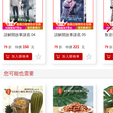
請解開故事謎底 04
請解開故事謎底 05
叛逆
150
221
79
折
特價
元
79
折
特價
元
79
折
加入購物車
加入購物車
您可能也需要