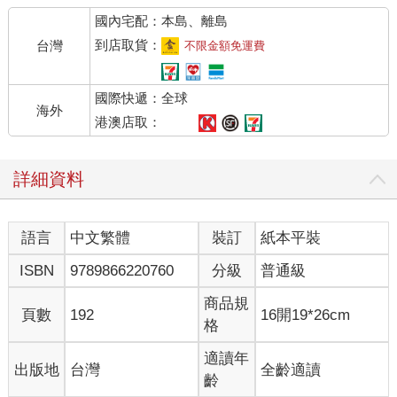
國內宅配：本島、離島
到店取貨：
台灣
不限金額免運費
國際快遞：全球
海外
港澳店取：
詳細資料
語言
中文繁體
裝訂
紙本平裝
ISBN
9789866220760
分級
普通級
商品規
頁數
192
16開19*26cm
格
適讀年
出版地
台灣
全齡適讀
齡