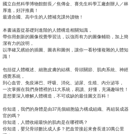
國立自然科學博物館館長／焦傳金、賽先生科學工廠創辦人／林
厚進，好評推薦！
最適合國、高中生的人體補充課外讀物！
本書涵蓋從基礎到進階的人體構造相關知識，
帶你用創新的圖像視覺學習法，以強而有力的圖像輔助，加上簡
潔有力的說明，
以準確又繽紛的插圖、圖表和圖例，讓你一看秒懂複雜的人體知
識！
包括從人體概述、細胞皮膚的結構、骨頭關節、肌肉系統、神經
感覺系統，
到心血管、免疫淋巴、呼吸、消化、泌尿、生殖、內分泌等，
一次掌握在我們身體裡的11大系統，易讀、好懂，充滿趣味性！
是想要深入瞭解人體構造，不可或缺的最佳圖文百科！
你知道，我們的身體是由37兆個細胞協力構成組織、再組裝成器
官的嗎？
你知道，人體收縮最快的肌肉是在哪裡嗎？
你知道，嬰兒骨頭數比成人多？把血管接起來會長達10萬公里