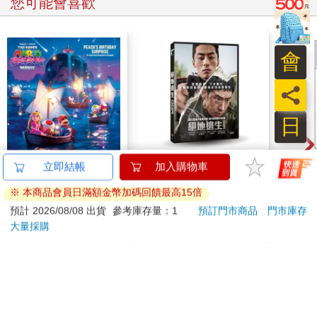
您可能會喜歡
會
員
日
The Super Mario
絕地逃生 DVD
吉伊
Galaxy Movie:
Peach`s Birthday
444
399
9
折
特價
元
特價
元
96
折
Surprise: The Super
Mario Galaxy Movie
加入購物車
加入購物車
Storybook
訂購/退換貨須知
加入金石堂 LINE 官方帳號『完成綁定』，隨時掌握出貨動