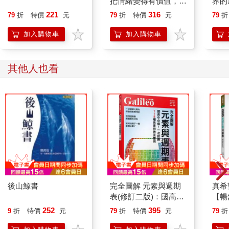
把情緒變得有價值，跟
界的
誰都能自在相處
221
316
79
折
特價
元
79
折
特價
元
79
折
加入購物車
加入購物車
其他人也看
後山鯨書
完全圖解 元素與週期
真希
表(修訂二版)：國高中
【暢
必備！一次認識118種
中生
252
395
9
折
特價
元
79
折
特價
元
79
折
元素特徵及應用 人人
物，
伽利略3
物競