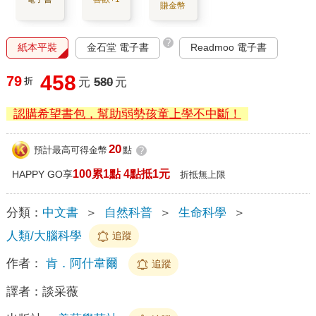
賺金幣
?
紙本平裝
金石堂 電子書
Readmoo 電子書
458
79
折
元
580
元
認購希望書包，幫助弱勢孩童上學不中斷！
20
預計最高可得金幣
點
?
100累1點 4點抵1元
HAPPY GO享
折抵無上限
分類：
中文書
＞
自然科普
＞
生命科學
＞
人類/大腦科學
追蹤
作者：
肯．阿什韋爾
追蹤
譯者：
談采薇