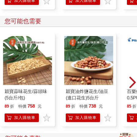
加入購物車
加入購物車
立生
您可能也需要
穎寶蒜味花生/蒜頭味
穎寶油炸鹽花生/油豆
百樂
(5台斤/包)
(進口花生)5台斤
0.5
桃(限
758
738
89
折
特價
元
89
折
特價
元
85
折
加入購物車
加入購物車