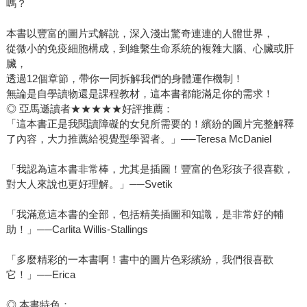
嗎？
本書以豐富的圖片式解說，深入淺出驚奇連連的人體世界，
從微小的免疫細胞構成，到維繫生命系統的複雜大腦、心臟或肝
臟，
透過12個章節，帶你一同拆解我們的身體運作機制！
無論是自學讀物還是課程教材，這本書都能滿足你的需求！
◎ 亞馬遜讀者★★★★★好評推薦：
「這本書正是我閱讀障礙的女兒所需要的！繽紛的圖片完整解釋
了內容，大力推薦給視覺型學習者。」──Teresa McDaniel
「我認為這本書非常棒，尤其是插圖！豐富的色彩孩子很喜歡，
對大人來說也更好理解。」──Svetik
「我滿意這本書的全部，包括精美插圖和知識，是非常好的輔
助！」──Carlita Willis-Stallings
「多麼精彩的一本書啊！書中的圖片色彩繽紛，我們很喜歡
它！」──Erica
◎ 本書特色：