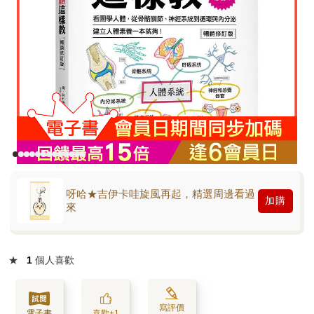
呀哈★吉伊卡哇旋風再起，精選周邊看過
加購
來
★
1
個人喜歡
寫評價
電子書
喜歡+1