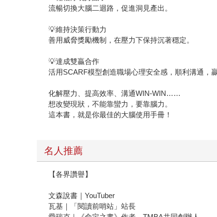
流暢切換大腦二迴路，促進洞見產出。
💡維持決策行動力
善用威脅獎勵機制，在壓力下保持沉著穩定。
💡達成雙贏合作
活用SCARF模型創造職場心理安全感，順利溝通，
化解壓力、提高效率、溝通WIN-WIN……
想改變現狀，不能靠蠻力，要靠腦力。
這本書，就是你最佳的大腦使用手冊！
名人推薦
【各界讚譽】
文森說書｜YouTuber
瓦基｜「閱讀前哨站」站長
愛瑞克｜《命定之書》作者、TMBA共同創辦人