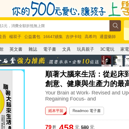
圭吾
楊双子
公益書包
16647續集
吉伊卡哇
高希均
通靈藥師
路邊攤新作
馬斯克
玩具總動員5
超慢跑
館
英文書
雜誌
電子書
文具
玩具親子
3C電玩
家
順著大腦來生活：從起床
創意、健康與生產力的最
Your Brain at Work- Revised and Upd
Regaining Focus- and
紙本平裝
Readmoo 電子書
458
79
折
元
580
元