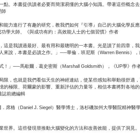
一點。本書提供讀者必要而簡潔易懂的大腦小知識。帶著這些概念去
理師
和能力進行了有趣的研究，教我們如何『引導』自己的大腦化學反應
ey），成功學大師、《與成功有約：高效能人士的七個習慣》作者
，這是我讀過最好、最有用和最聰明的一本書。光是讀了前四章，我
說，本書是必讀之作。」──華倫．班尼斯（Warren Bennis
─馬歇爾．葛史密斯（Marshall Goldsmith），《UP學》作
局限，也就是我們看似天生的神經連結，使某些感知和舉動很舒適，
憶的極限、荷爾蒙的影響、重新評估的力量等，相信本書將對各地的個
ss）雜誌前總編輯
（Daniel J. Siegel）醫學博士，洛杉磯加州大學醫院精神醫
業世界。這些發現替推動大腦變化的方法和改善效能，提供了洞見。