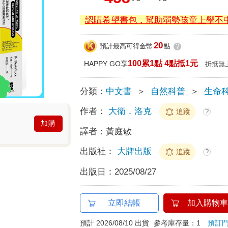
認購希望書包，幫助弱勢孩童上學不
20
預計最高可得金幣
點
?
100累1點 4點抵1元
HAPPY GO享
折抵無
分類：
中文書
＞
自然科普
＞
生命
作者：
大衛．洛克
追蹤
?
加購
譯者：
黃庭敏
出版社：
大牌出版
追蹤
?
出版日：
2025/08/27
立即結帳
加入購物車
預計 2026/08/10 出貨
參考庫存量：1
預訂