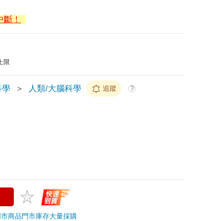
中斷！
上限
科學
＞
人類/大腦科學
追蹤
?
門市商品
門市庫存
大量採購