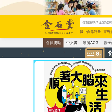
國中自修評量
東野
唯紅花綻放
奧德賽
會員獎勵
中文書
動漫ACG
親子