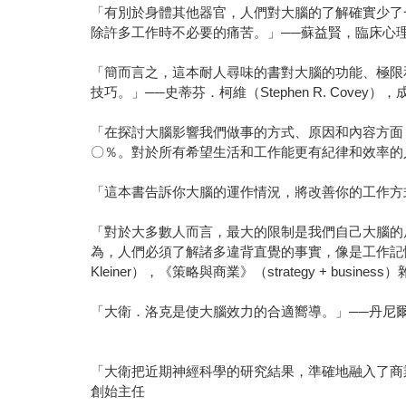
「有別於身體其他器官，人們對大腦的了解確實少了
除許多工作時不必要的痛苦。」──蘇益賢，臨床心
「簡而言之，這本耐人尋味的書對大腦的功能、極限
技巧。」──史蒂芬．柯維（Stephen R. Cov
「在探討大腦影響我們做事的方式、原因和內容方面
〇％。對於所有希望生活和工作能更有紀律和效率的人來
「這本書告訴你大腦的運作情況，將改善你的工作方式！」─
「對於大多數人而言，最大的限制是我們自己大腦的
為，人們必須了解諸多違背直覺的事實，像是工作記
Kleiner），《策略與商業》（strategy + busine
「大衛．洛克是使大腦效力的合適嚮導。」──丹尼爾．席格
「大衛把近期神經科學的研究結果，準確地融入了商
創始主任