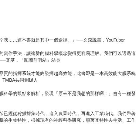
……這本書就是其中一個途徑。」──文森說書，YouTuber
的寫作手法，讓複雜的腦科學概念變得更容易理解。我們可以透過這
──瓦基，「閱讀前哨站」站長
品質的指揮系統才能夠發揮超高效能，此書即是一本高效能大腦系統
TMBA共同創辦人
腦科學的觀點來解析，發現『原來不是我想的那樣啊！』會有一種發
卻已經從狩獵採集時代，進入農業時代，再進入工業時代。我們帶著
腦的生物特性，根據現有的神經科學研究，順著其特性去生活、工作