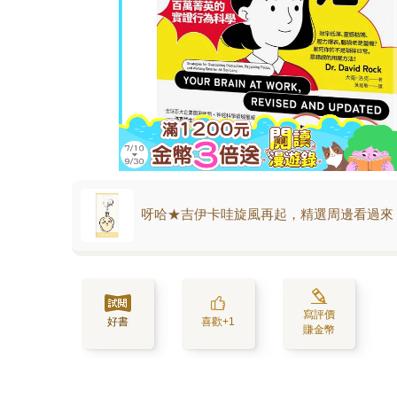
呀哈★吉伊卡哇旋風再起，精選周邊看過來
寫評價
好書
喜歡+1
賺金幣