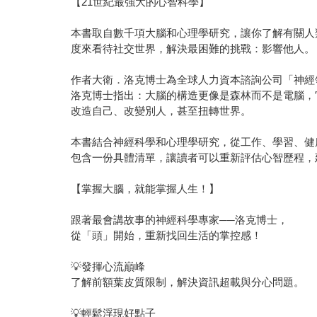
【21世紀最強大的心智科學】
本書取自數千項大腦和心理學研究，讓你了解有關人
度來看待社交世界，解決最困難的挑戰：影響他人。
作者大衛．洛克博士為全球人力資本諮詢公司「神經領導力機
洛克博士指出：大腦的構造更像是森林而不是電腦，
改造自己、改變別人，甚至扭轉世界。
本書結合神經科學和心理學研究，從工作、學習、健
包含一份具體清單，讓讀者可以重新評估心智歷程，
【掌握大腦，就能掌握人生！】
跟著最會講故事的神經科學專家──洛克博士，
從「頭」開始，重新找回生活的掌控感！
💡發揮心流巔峰
了解前額葉皮質限制，解決資訊超載與分心問題。
💡輕鬆浮現好點子