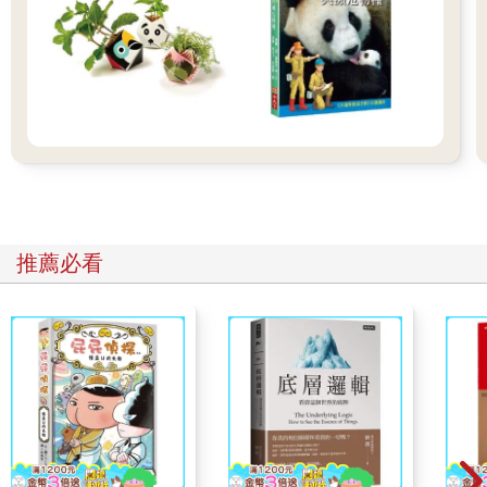
可以怎麼組合成特定語言句子的一套「規則」；語意
（semantics）指的是這些單詞和句子的意義。但是句法規則是否
內建在人類大腦裡？我將在書中主張，我們的語言能力（就像我
們開車或是上網的能力一樣）並非只直接藏在我們的基因裡，並
且陳述利用先前的生物演化所帶來的文化發展結果。
這種觀點明確顯示，如果我們在討論大腦時，不討論大腦讓同一
家族或族群的生物得以彼此互動時扮演的社交角色，以及大腦使
小孩學會一個群體文化演化的果實時扮演的適應性角色，那麼這
樣的討論就不算完整。隨著我們在獼猴控制手部的大腦區域發現
了鏡像神經元，我們對於大腦如何達到社交互動的功能，也有了
新層面的理解。這些神經元在兩種情況下都會放電，一是猴子產
推薦必看
生特定的抓取動作時，二是當猴子觀察到其他猴子表現出類似的
抓取動作時。這不禁讓我們想問：人類的大腦是否也有關於抓取
的鏡像系統？當人類自己抓取以及觀察到抓取動作時，有沒有一
個區域在腦部造影時會顯得特別活躍？結果我們發現，這一區就
是布洛卡區（Broca’s area），是傳統上與人類語言的產生有關的
大腦區域。本書提出鏡像系統假說（Mirror System
Hypothesis），也就是支援語言的大腦機制，是在鏡像系統的基
本機制上演化而來的。但是抓取動作和說話截然不同。為了了解
前者如何為後者提供基礎，我們將追蹤鏡像系統參與抓取與觀察
抓取兩方面的路徑，數百萬年來如何演化，了解這如何為語言同