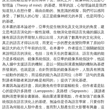
智理論（Theory of mind）的基礎。簡單的說，心智理論就是我們
知道別人在想什麼，藉由自動的、無意識的模擬，我們可以感同
身受，了解別人的心智，這正是鏡像神經元的本質，也是同理心
的基礎。
在本書的基本論述中，亞畢先從生物演化及文化演化的角度，建
立思考語言演化的一般性架構。生物演化使得語言先備的腦以及
擁有原語言的早期智人得以出現，大約過了數萬年的文化演化，
真正的語言才得以出現，而更近一步的歷史改變則帶來了原始印
歐語大約在六千年前的出現。在本書中，作者提出三個關鍵假說
來說明語言的演化，包括：沒有天生的普遍語法、語言先備的能
力是多模組的、鏡像系統假說。在亞畢的鏡像系統假說中，他認
為人腦中支援語言的機制，是以一開始與溝通無關的機制為基礎
所發展的。也就是說，在針對抓取的鏡像系統中，人類具有辨識
一組動作的能力，而這樣的能力為語言同位（亦即「語句的意義
對講者和聽者來說約略是相同的」）提供了演化基礎。
本書因為論述詳盡，因此難免有些章節篇幅較長，但作者還是貼
心的提供許多路燈（Lampposts）及路標（Signposts），讓讀者
能夠清楚掌握全書脈絡。藉由重述重要觀點，作者加強了鏡像系
統假說在語言演化上的基礎。無論你是否為語言學家，只要你對
語言為何能在人類中產生，進而對人類產生巨大影響有興趣，這