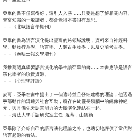
亞畢的書不僅寫得好，還引人入勝……只要是想了解相關內容、
豐富知識的一般讀者，都會覺得本書很有意思。
－－《北歐語言學期刊》
亞畢的書為語言演化提出豐富的跨領域說明，資料來自神經科
學、動物行為學、語言學、人類古生物學，以及史前考古學。
－－《泰晤士報文學增刊》
我推薦認真學習語言演化的學生讀亞畢的書……本書應該是語言
演化學者的珍貴資源。
－－《心理學評論》
麥可．亞畢在書中提出了一個適時並且仔細建構的理論；他透過
手部動作的溝通與社會互動，將存在於靈長類腦中的鏡像神經
元，與具備先天語言能力的大腦演化連結在一起。
－－海法大學手語研究室主任 溫蒂．山德勒
亞畢除了介紹自己的語言演化理論之外，也適切地評價了當代對
語言起源的看法。