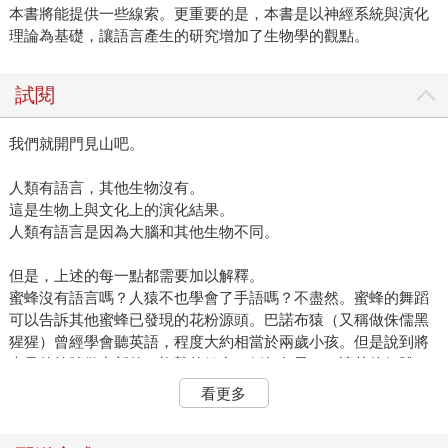
本書將能提供一些線索。更重要的是，本書是以神經系統與演化
理論為基礎，讓語言產生的研究增加了生物學的觀點。
試閱
我們就開門見山吧。
人類有語言，其他生物沒有。
這是生物上與文化上的演化結果。
人類有語言是因為大腦和其他生物不同。
但是，上述的每一點都需要加以解釋。
蜜蜂沒有語言嗎？人猿不也學會了手語嗎？不盡然。蜜蜂的舞蹈
可以告訴其他蜜蜂已發現的花粉源頭。巴諾布猿（又稱做侏儒黑
猩猩）曾經學會聽英語，程度大約相當於兩歲小孩。但是說到將
大量的符號做出新的、複雜的組合（例如句子），讓其他個體了
解其意義（最好這個句子也真的有意義），那非人類就毫無勝
看更多
算。
人類的語言不只有話語（speech），還包括伴隨話語出現的姿態