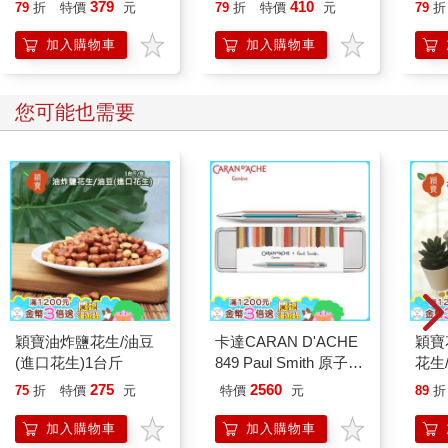
379
410
演化與歷史演變。
79
折
特價
元
79
折
特價
元
79
折
為了更了解其他靈長類的溝通系統與人類語言到底有多大的不
加入購物車
加入購物車
同，我們評估人猿與猴子的發聲與姿態，強調發聲模式似乎是天
生就明確固定，而一些手部動作則是有明確的「文化」意義。我
們也會說明神經迴路在視覺感知與手部動作方面的功能，以及獼
您可能也需要
猴與人類腦部負責聽覺系統與發聲的區域，接著才能仔細介紹獼
猴腦中的鏡像神經元與人類大腦的鏡像系統，為第一部畫上句
點。
本書的第二部則接續發展鏡像系統假說。第六章〈路標：揭露本
書論點〉，不只總結了第一部的背景資訊，也為第二部的每一章
內容提供大綱說明。因此有些讀者也許會比較想從第六章開始
看，再回頭看（或是不看）第一部。第二部的論述基於一種普遍
觀點，即「原手語」（亦即以約定俗成的手勢為基礎的交流方
式）為「原語言」的發展提供了關鍵鷹架，而此觀點與非人靈長
類中手勢表達相較於發聲表達，具有更大開放性的特徵一致。
注意，辨識一個已知動作的能力，和學習模仿一個新的行為是不
穎寶油炸鹽花生/油豆
卡達CARAN D'ACHE
穎寶
一樣的。我們在評估猴子、黑猩猩，以及人類的模仿時，是超越
(進口花生)1台斤
849 Paul Smith 原子筆
花生
了鏡像系統的範圍的。我們認為，只有人類特有的所謂「複雜模
ED.5 條紋銀
生)-
275
2560
75
折
特價
元
特價
元
89
折
仿」形式，才強大到足以支援後續的階段；而透過演化，人腦的
機制才得以支援手部技巧的轉移。此外，我們特別看到人類和黑
加入購物車
加入購物車
猩猩有很大的一個不同點：過度模仿。這乍看彷彿是個缺點，但