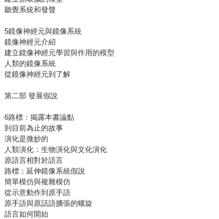
聽覺系統和發聲
5鏡像神經元與鏡像系統
鏡像神經元介紹
建立鏡像神經元學習與作用的模型
人類的鏡像系統
從鏡像神經元到了解
第二部 發展假說
6路標：揭露本書論點
到目前為止的故事
演化是微妙的
人類演化：生物演化與文化演化
原語言相對於語言
路標：延伸鏡像系統假說
簡單模仿與複雜模仿
從示意動作到原手語
原手語與原話語擴張的螺旋
語言如何開始