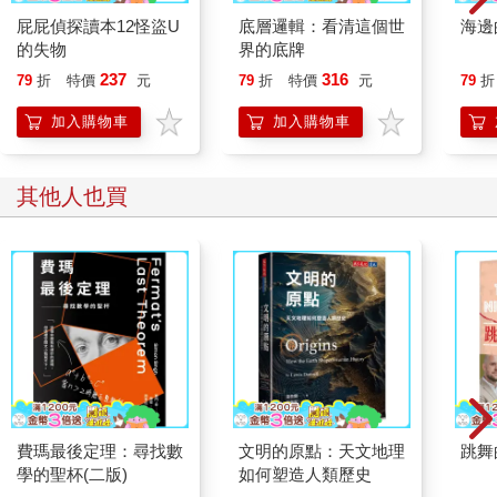
位（language parity）提供基礎。語言同位使得語言得以擁有共通
屁屁偵探讀本12怪盜U
底層邏輯：看清這個世
海邊
的意義，也就是一個語句（utterance）的意義，對於說者與聽者
的失物
界的底牌
而言，大致上是相同的。
237
316
79
折
特價
元
79
折
特價
元
79
折
語言不只包括話語：我們在講話時還會用到臉、聲音、手；失聰
者能使用手語，在沒有使用聲音的情況下，完整表達人類情感的
加入購物車
加入購物車
細膩之處。關鍵是，鏡像系統假說顯示，語言先備的能力如何演
化成一種多模組系統，這也解釋了原語言如何與原手語
（protosign）這種姿態上的溝通方式一同演化，為原話語
其他人也買
（protospeech）提供骨架，將示意動作（pantomime）的語意開
放性轉換成一套共通的、慣例化的符號系統。原手語和原話語接
著一同演化，成為一個不斷擴張的螺旋，產生神經迴路與社會結
構，使現代的語言得以出現。
本書的第一部是背景介紹，先介紹基模理論（schema theory），
以說明我們和世界實際的互動，也就是實踐（praxis）背後的腦部
運作過程，形成我們對手部技巧、語言使用，以及社會建構等知
識的各種觀點。我們接著會進一步來看語言學，強調人類語言同
時包括手語與口語。我們會欣賞一般語言學，但否定一般語言學
中所謂「句法自主性」或是天生的「普遍語法」（Universal
費瑪最後定理：尋找數
文明的原點：天文地理
跳舞
Grammar）這些說法；我們認為「構式語法」（construction
學的聖杯(二版)
如何塑造人類歷史
grammar）也許更適合用來研究人類如何習得語言，以及語言的