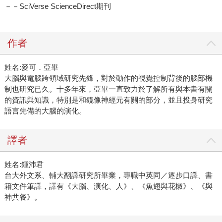
－－SciVerse ScienceDirect期刊
作者
姓名:麥可．亞畢
大腦與電腦跨領域研究先鋒，對於動作的視覺控制背後的腦部機
制也研究已久。十多年來，亞畢一直致力於了解所有與本書有關
的資訊與知識，特別是和鏡像神經元有關的部分，並且投身研究
語言先備的大腦的演化。
譯者
姓名:鍾沛君
台大外文系、輔大翻譯研究所畢業，專職中英同／逐步口譯、書
籍文件筆譯，譯有《大腦、演化、人》、《魚翅與花椒》、《與
神共餐》。