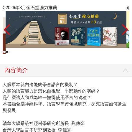
》最
2026年8月金石堂強力推薦
遠
內容簡介
人腦原本就內建能夠學會語言的機制？
人類的語言能力是演化自視覺、手部動作的演練？
是什麼讓人類成為唯一懂得使用語言的物種？
本書融合腦神經科學、語言學等跨領域研究，探究語言如何誕生
與發展
清華大學系統神經科學研究所所長 焦傳金
台灣大學語言學研究副教授 李佳霖