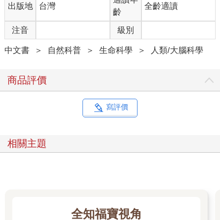
出版地
台灣
全齡適讀
我目前談到的都是生物演化，父母會將基因裡累積的改變傳給小
齡
孩，使得基因模式出現相當的改變，有別於祖先的基因，帶來新
注音
級別
物種的崛起。但是我也想談談文化的演化。我所謂的文化，並不
是指像是龐大的法國文化那樣，所有「法國性」的層面都是由小
中文書
＞
自然科普
＞
生命科學
＞
人類/大腦科學
小的因果關係所決定的那種文化。我所謂的文化是有很多面向
的，包括食物、教育態度、對歷史的詮釋、語言、建築、禁忌、
禮節的規範等等，這一切全都反應了一個民族的歷史。有些面向
商品評價
會互相造成強烈的影響，有些則頗為獨立。舉例來說，在乳酪方
面的優異傳統，對我而言可能和法國的語言或建築沾不上邊，比
較和一般人心目中的美食有關，而且又能進一步和釀酒的傳統連
寫評價
結，接著和農業產生關連。
所以當我說到文化演化的時候，我說的是塑造出人類文化各個面
向的那些過程，而這些過程相對並不受人類生物學影響。因此我
相關主題
們可能會問，從事狩獵與採集的原始人是怎麼變成農夫的？四散
的部族是怎麼聚集形成城市的？拉丁人又是怎麼讓包括巴西葡萄
牙語與羅馬尼亞語在內的各種羅曼語族（Romance language）崛
起的？關鍵在於，我們無法期待自己能了解大腦是如何改變，使
得人類「得到」語言，除非我們能了解，這個所謂「得到」的過
程其實牽涉到歷史的改變，也就是文化的演化，而不只是生物基
全知福寶視角
質的演化而已。