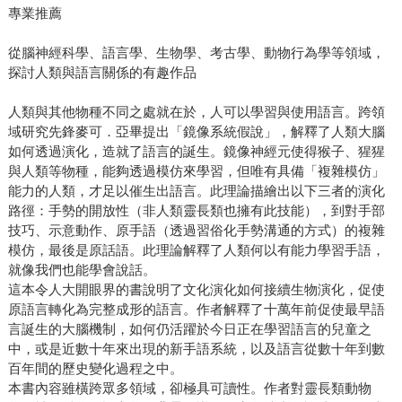
專業推薦
從腦神經科學、語言學、生物學、考古學、動物行為學等領域，
探討人類與語言關係的有趣作品
人類與其他物種不同之處就在於，人可以學習與使用語言。跨領
域研究先鋒麥可．亞畢提出「鏡像系統假說」，解釋了人類大腦
如何透過演化，造就了語言的誕生。鏡像神經元使得猴子、猩猩
與人類等物種，能夠透過模仿來學習，但唯有具備「複雜模仿」
能力的人類，才足以催生出語言。此理論描繪出以下三者的演化
路徑：手勢的開放性（非人類靈長類也擁有此技能），到對手部
技巧、示意動作、原手語（透過習俗化手勢溝通的方式）的複雜
模仿，最後是原話語。此理論解釋了人類何以有能力學習手語，
就像我們也能學會說話。
這本令人大開眼界的書說明了文化演化如何接續生物演化，促使
原語言轉化為完整成形的語言。作者解釋了十萬年前促使最早語
言誕生的大腦機制，如何仍活躍於今日正在學習語言的兒童之
中，或是近數十年來出現的新手語系統，以及語言從數十年到數
百年間的歷史變化過程之中。
本書內容雖橫跨眾多領域，卻極具可讀性。作者對靈長類動物