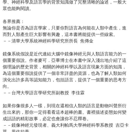
學、神經科學及語言學的背景知識做了完整清晰的論述，一般大
眾也能夠閱讀。
各界推薦：
無論你是否為語言學家，只要你對語言為何能在人類中產生，進
而對人類產生巨大影響有興趣，這本書將能提供一些線索。
－－清華大學系統神經科學研究所所長 焦傳金
鏡像系統假說是近代連結大腦中鏡像神經元與人類語言能力的一
個重要假說。作者麥可．亞畢博士在本書中深入淺出地介紹了這
個理論的歷史背景，相關的神經科學以及語言現象方面的知識，
為這個重要假說提供了一個非常詳盡的資源，也為了解人類如何
演化出許多高等認知能力，包括語言，提供了一個重要的思考方
向。
－－台灣大學語言學研究所副教授 李佳霖
如果你像很多人一樣，到現在還相信人類的語言是動物叫聲所衍
生出來的，那你一定得看看這本超棒的書。書裡描述姿態如何變
成話語的精彩故事，必定也會讓你不忍釋卷。
－－鏡像神經元發現者、義大利帕馬大學神經科學系教授 吉亞卡
莫．里佐拉蒂