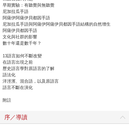
早期實驗：有聽覺與無聽覺
尼加拉瓜手語
阿薩伊阿薩伊貝都因手語
尼加拉瓜手語與阿薩伊阿薩伊貝都因手語結構的自然增生
阿薩伊貝都因手語
文化與社群的影響
數十年還是數千年？
13語言如何不斷改變
在語言出現之前
歷史語言學對原語言的了解
語法化
洋涇濱、混合語，以及原語言
語言不斷在演化
附註
序／導讀