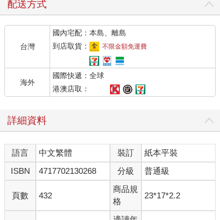
（譯註：gesture，作者使用這個詞來指稱臉部表情、身體與手部
配送方式
姿勢）；失聰者使用的手語（sign language）也是一種語言。人
類的語言雖然建立於我們靈長類近親的溝通系統，卻也和牠們的
國內宅配：本島、離島
系統有著截然不同的差異。所以本書的目標之一，是討論野生與
人類豢養的猴子和人猿，各是如何使用聲音、手勢，以及臉部表
到店取貨：
台灣
不限金額免運費
情互相溝通。這樣一來，我們就能建立「原語言」
（protolangauge）的觀念，也就是我們遠古的祖先使用的溝通形
國際快遞：全球
式，比現在非人類的靈長類使用的溝通方式更加豐富、開放，但
海外
缺乏我們現在人類語言驚人的細膩與彈性。
港澳店取：
那麼演化呢？有些人否認這一點，認為每個物種與生俱來的樣貌
永遠不會改變。但是達爾文演化論的關鍵概念就是：有機體會改
詳細資料
變，而由此造成的某些變異體，繁殖成功的機會比較大。如果讓
細菌在醫院自由移動，隨機的變異會讓某些細菌對抗生素的抵抗
力特別強，所以這些抵抗力特別強的細菌，繁殖得會比較成功，
語言
中文繁體
裝訂
紙本平裝
而其他菌株可能比較容易死亡，這也沒有什麼好意外的。因此，
過了一段時間後，細菌的組成就會和原始的形式完全不同。達爾
ISBN
4717702130268
分級
普通級
文聰明地了解到，隨機的變異與繁殖成功兩者結合，會使得過去
沒出現過的生物得以出現，所以經歷許多世代的變異與天擇，就
商品規
頁數
432
23*17*2.2
能使全新的物種誕生。演化並不只是「攪亂一池春水」，而是增
格
加某些物種的族群數量，減少其他物種的族群數量。有些物種會
滅絕，而新物種也會崛起。
適讀年