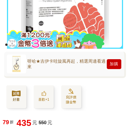
呀哈★吉伊卡哇旋風再起，精選周邊看過
加購
來
寫評價
好書
喜歡+1
賺金幣
435
79
折
元
550
元