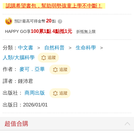
認購希望書包，幫助弱勢孩童上學不中斷！
20
預計最高可得金幣
點
?
100累1點 4點抵1元
HAPPY GO享
折抵無上限
分類：
中文書
＞
自然科普
＞
生命科學
＞
人類/大腦科學
追蹤
作者：
麥可．亞畢
追蹤
譯者：
鍾沛君
出版社：
商周出版
追蹤
出版日：
2026/01/01
超值合購