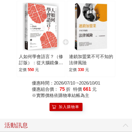
人如何學會語言？（修
連鎖加盟業不可不知的
訂版）：從大腦鏡像神
法律風險
經機制看人類語言的演
定價
550
元
定價
330
元
化
優惠時間：2026/07/10 ~2026/10/01
優惠組合價：
75
折
特價
661
元
※實際價格依購物車結帳為主
加入購物車
活動訊息