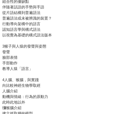
組合性的優缺點
伴隨著話語的手勢與手語
從片語結構到普遍語法
普遍語法或未被辨識的裝置？
行動導向架構中的語言
認知語言學與構式語法
以視覺為基礎的構式語法版本
3猴子與人猿的發聲與姿態
發聲
臉部表情
手部動作
教導人猿「語言」
4人腦、猴腦，與實踐
向比較神經生物學取經
人腦介紹
動機與情緒：行為的原動力
此時此地以外
獼猴腦介紹
建立抓取腦的模型