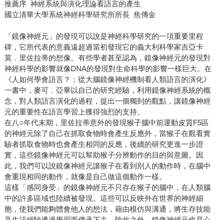
推薦序 神經系統與演化理論看語言的產生
國立清華大學系統神經科學研究所所長 焦傳金
「鏡像神經元」的發現可以說是神經科學研究的一項重要里程
碑，它所代表的意義遠超過當初發現它的義大利科學家吉亞卡
莫．里佐拉蒂的想像。有些學者甚至認為，鏡像神經元的發現對
神經科學的影響就像DNA的發現對生命科學的影響一樣巨大。在
《人如何學會語言？：從大腦鏡像神經機制看人類語言的演化》
一書中，麥可．亞畢以自己的研究經驗，利用鏡像神經系統的概
念，對人類語言演化的過程，提出一個獨到的觀點，讓鏡像神經
元的重要性在語言學習上獲得強烈的支持。
在八○年代末期，里佐拉蒂意外的發現猴子腦中前運動皮質F5區
的神經元除了自己在抓取食物時會產生反應外，當猴子在觀看實
驗者抓取食物時也會產生相同的反應，後續的研究更進一步證
實，這些鏡像神經元可以幫助猴子分辨動作的目的與意圖。因
此，我們可以說鏡像神經元讓猴子在看到別人的動作時，在腦中
會重現相同的動作，就像是自己做這個動作一樣。
這樣「感同身受」的鏡像神經元不只存在猴子的腦中，在人類腦
中的許多區域也陸續被發現。這些可以反映外在世界的神經細
胞，使我們能夠體會他人的想法，藉由模仿與溝通，將生存技能
及生活經驗透過學習而傳承下去。除此之外，鏡像神經元也是心