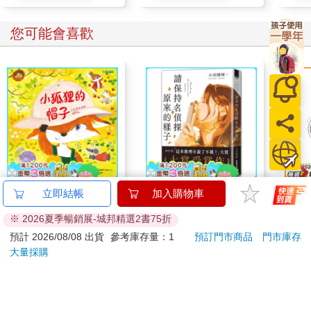
其實是文化演化的強大引擎。相反地，生物演化則促成了支持示
意動作以及之後的原手語的大腦機制發展。一旦原手語為原手語
您可能會喜歡
符號的發明開了一扇相對自由的門，話語器官的神經控制演化也
隨著展開。等到這些腦部機制都到位了之後，應用於溝通領域的
複雜模仿便提供了許多機制，使語言得以透過文化演化，從原語
言當中成形興起。
最後幾章討論的則是約在十萬年前促使語言最初得以出現的大腦
機制，至今如何繼續發揮作用：例如兒童習得語言的方式、過去
幾十年裡新手語的出現，以及語言從數十年到數世紀的時間當中
改變的歷史過程等，都可以看見這些機制的運作。語言不斷在改
變。
【電子書】小狐狸的帽
【電子書】請保持名偵
166
立即結帳
加入購物車
子
探原來的樣子
※ 2026夏季暢銷展-城邦精選2書75折
259
294
特價
元
特價
元
特價
預計 2026/08/08 出貨
參考庫存量：1
預訂門市商品
門市庫存
大量採購
電子書
電子書
訂購/退換貨須知