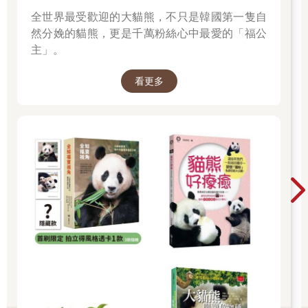
因此，我們要看大腦和大腦的演化。如果我們說人類的大腦和青
全世界最受歡迎的大貓熊，不只是韓國第一隻自
蛙或老鼠或猴子的腦不一樣，這到底是什麼意思？難道只是因為
然分娩的貓熊，更是千萬粉絲心中最愛的「福公
人腦比較大，所以人類比青蛙聰明？嗯，鯨魚的腦比人類還大，
主」。
而青蛙的眼舌協調比人類還好。不同的大腦可能擅長不同的事，
但大小卻是它們之間唯一的差別。所以本書的另外一項任務，就
看更多
是稍微說明「大腦如何運作」，以及腦中許多次級系統如何互相
競爭與合作，使得生物能應付各種不同的工作。我的重點會放在
比較人腦和獼猴（macaque monkey）的腦。我不只會看它們之
間的差異，還有兩者間的相似之處，試著了解我們在兩千五百多
萬年前的最後共同祖先的大腦會是什麼樣子。這樣一來我會有個
基礎，可以接著描繪出到底在人類演化中究竟發生了什麼事，使
得我們擁有其他生物都沒有的「語言」。
只有人類的大腦是具有先天語言能力的（譯注：language-
ready，下文簡稱為「語言先備」）；換句話說，一般的人類小孩
都能學會一種語言：有開放式的語彙（譯注：vocabulary指的是
某人在其所熟悉的語言中使用的單詞〔word〕組），整合支援單
詞階層式組合的句法，形成較大的結構，能隨心所欲自由表達新
穎的意義，但是其他物種的幼獸都沒有這個能力。的確，人類不
只能學會現有的語言，還能主動塑造出新的語言；在新興手語的
研究裡就充分展現出了這一點。句法（syntax）是告訴我們單詞