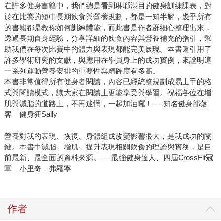
在許多健身書籍中，我們總是看到琳瑯滿目的健身訓練課表，對
於在比賽的短中長期飲食與營養規劃，都是一知半解，幾乎所有
的書籍都是教你如何訓練體能，而此書是作者群細心整理出來，
透過長期自身經驗，分享詳細的飲食內容與營養補充的指引，幫
助我們在每次比賽中的體力與表現都能完美展現。本書還引用了
許多學術研究的文獻，與應用在學員身上的成功實例，來證明這
一系列運動營養安排的重要性與精確度有多高。
本書非常值得所有健身者閱讀，內容已經統整規劃成易上手的格
式與閱讀模式，讓大家在閱讀上更能享受與學習。祝福各位在增
肌與減脂的道路上，不再迷惘，一起加油囉！──知名健身部落
客 健身狂Sally
營養對我的表現、恢復、身體組成改變影響很大，是我成功的關
鍵。本書中減脂、增肌、提升表現相關飲食的理論與實務，是目
前最新、最全面的資料來源。──最強健身達人、四屆CrossFit冠
軍 小里奇．弗羅寧
作者