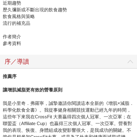
近期趨勢
歷久彌新或不斷出現的飲食趨勢
飲食風格與策略
流行的補充品
作者簡介
參考資料
序／導讀
推薦序
讓增肌減脂更有效的營養原則
我是小里奇．弗羅寧，誠摯邀請你閱讀這本全新的《增肌×減脂．
科學化飲食全書》。我從事健身相關競技運動已經九年的時間，
這些年下來我在CrossFit 大賽贏得四次個人冠軍、一次亞軍；在
聯盟盃（Affiliate Cup）也贏得三次個人冠軍、一次亞軍。營養對
我的表現、恢復、身體組成改變影響很大，是我成功的關鍵。不
管你是想參加CrossFit大賽，或是為了外表和健康而減脂或增