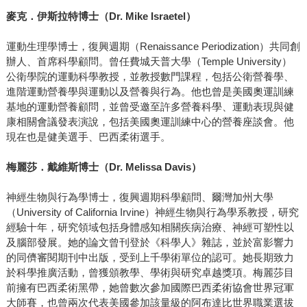
麥克．伊斯拉特博士（
Dr. Mike Israetel
）
運動生理學博士，復興週期（Renaissance Periodization）共同創
辦人、首席科學顧問。曾任費城天普大學（Temple University）
公衛學院的運動科學教授，並教授數門課程，包括公衛營養學、
進階運動營養學與運動以及營養與行為。他也曾是美國奧運訓練
基地的運動營養顧問，並曾受邀至許多營養科學、運動表現與健
康相關會議發表演說，包括美國奧運訓練中心的營養座談會。他
現在也是健美選手、巴西柔術選手。
梅麗莎．戴維斯博士（
Dr. Melissa Davis
）
神經生物與行為學博士，復興週期科學顧問、爾灣加州大學
（University of California Irvine）神經生物與行為學系教授，研究
經驗十年，研究領域包括身體感知相關疾病治療、神經可塑性以
及腦部發展。她的論文曾刊登於《科學人》雜誌，並於富影響力
的同儕審閱期刊中出版，受到上千學術單位的認可。她長期致力
於科學推廣活動，曾獲頒教學、學術與研究卓越獎項。梅麗莎目
前擁有巴西柔術黑帶，她曾數次參加國際巴西柔術協會世界冠軍
大師賽，也曾兩次代表美國參加該量級的阿布達比世界職業選拔