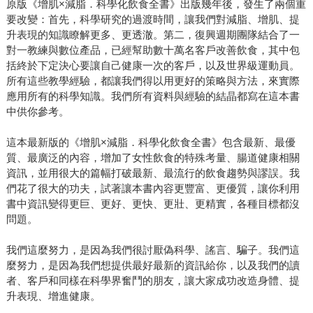
原版《增肌×減脂．科學化飲食全書》出版幾年後，發生了兩個重
要改變：首先，科學研究的過渡時間，讓我們對減脂、增肌、提
升表現的知識瞭解更多、更透澈。第二，復興週期團隊結合了一
對一教練與數位產品，已經幫助數十萬名客戶改善飲食，其中包
括終於下定決心要讓自己健康一次的客戶，以及世界級運動員。
所有這些教學經驗，都讓我們得以用更好的策略與方法，來實際
應用所有的科學知識。我們所有資料與經驗的結晶都寫在這本書
中供你參考。
這本最新版的《增肌×減脂．科學化飲食全書》包含最新、最優
質、最廣泛的內容，增加了女性飲食的特殊考量、腸道健康相關
資訊，並用很大的篇幅打破最新、最流行的飲食趨勢與謬誤。我
們花了很大的功夫，試著讓本書內容更豐富、更優質，讓你利用
書中資訊變得更巨、更好、更快、更壯、更精實，各種目標都沒
問題。
我們這麼努力，是因為我們很討厭偽科學、謠言、騙子。我們這
麼努力，是因為我們想提供最好最新的資訊給你，以及我們的讀
者、客戶和同樣在科學界奮鬥的朋友，讓大家成功改造身體、提
升表現、增進健康。