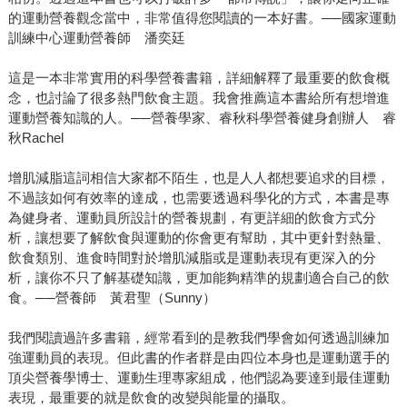
的運動營養觀念當中，非常值得您閱讀的一本好書。──國家運動
訓練中心運動營養師 潘奕廷
這是一本非常實用的科學營養書籍，詳細解釋了最重要的飲食概
念，也討論了很多熱門飲食主題。我會推薦這本書給所有想增進
運動營養知識的人。──營養學家、睿秋科學營養健身創辦人 睿
秋Rachel
增肌減脂這詞相信大家都不陌生，也是人人都想要追求的目標，
不過該如何有效率的達成，也需要透過科學化的方式，本書是專
為健身者、運動員所設計的營養規劃，有更詳細的飲食方式分
析，讓想要了解飲食與運動的你會更有幫助，其中更針對熱量、
飲食類別、進食時間對於增肌減脂或是運動表現有更深入的分
析，讓你不只了解基礎知識，更加能夠精準的規劃適合自己的飲
食。──營養師 黃君聖（Sunny）
我們閱讀過許多書籍，經常看到的是教我們學會如何透過訓練加
強運動員的表現。但此書的作者群是由四位本身也是運動選手的
頂尖營養學博士、運動生理專家組成，他們認為要達到最佳運動
表現，最重要的就是飲食的改變與能量的攝取。