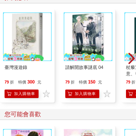
臺灣漫遊錄
請解開故事謎底 04
杖藜
意、
恭談
300
150
79
折
特價
元
79
折
特價
元
79
折
想
加入購物車
加入購物車
您可能會喜歡