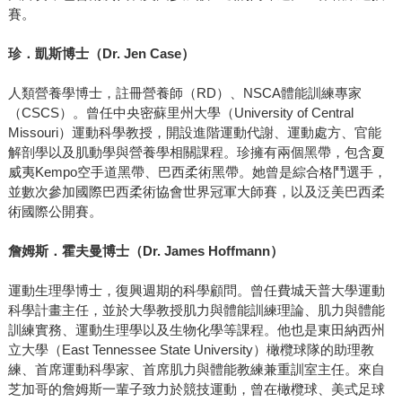
賽。
珍．凱斯博士（
Dr. Jen Case
）
人類營養學博士，註冊營養師（RD）、NSCA體能訓練專家
（CSCS）。曾任中央密蘇里州大學（University of Central
Missouri）運動科學教授，開設進階運動代謝、運動處方、官能
解剖學以及肌動學與營養學相關課程。珍擁有兩個黑帶，包含夏
威夷Kempo空手道黑帶、巴西柔術黑帶。她曾是綜合格鬥選手，
並數次參加國際巴西柔術協會世界冠軍大師賽，以及泛美巴西柔
術國際公開賽。
詹姆斯．霍夫曼博士（
Dr. James Hoffmann
）
運動生理學博士，復興週期的科學顧問。曾任費城天普大學運動
科學計畫主任，並於大學教授肌力與體能訓練理論、肌力與體能
訓練實務、運動生理學以及生物化學等課程。他也是東田納西州
立大學（East Tennessee State University）橄欖球隊的助理教
練、首席運動科學家、首席肌力與體能教練兼重訓室主任。來自
芝加哥的詹姆斯一輩子致力於競技運動，曾在橄欖球、美式足球