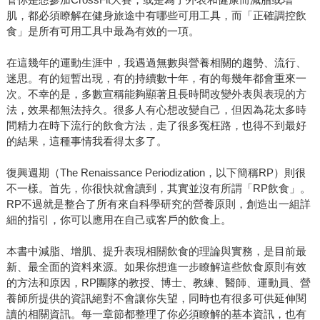
肌，都必須瞭解在健身旅途中有哪些可用工具，而「正確調控飲
食」是所有可用工具中最為有效的一項。
在這幾年的運動生涯中，我遇過無數與營養相關的趨勢、流行、
迷思。有的短暫出現，有的持續數十年，有的每幾年都會重來一
次。不幸的是，多數宣稱能夠顯著且長時間改變外表與表現的方
法，效果都無法持久。很多人有心想改變自己，但因為花太多時
間精力在時下流行的飲食方法，走了很多冤枉路，也得不到最好
的結果，這種事情我看得太多了。
復興週期（The Renaissance Periodization，以下簡稱RP）則很
不一樣。首先，你很快就會讀到，其實並沒有所謂「RP飲食」。
RP不過就是整合了所有來自科學研究的營養原則，創造出一組詳
細的指引，你可以應用在自己或客戶的飲食上。
本書中減脂、增肌、提升表現相關飲食的理論與實務，是目前最
新、最全面的資料來源。如果你想進一步瞭解這些飲食原則有效
的方法和原因，RP團隊的教授、博士、教練、醫師、運動員、營
養師所提供的資訊絕對不會讓你失望，同時也有很多可供延伸閱
讀的相關資訊。每一章節都整理了你必須瞭解的基本資訊，也有