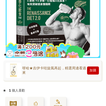
呀哈★吉伊卡哇旋風再起，精選周邊看過
加購
來
★
1
個人喜歡