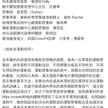
知名健身部落客 健身狂Sally
輔大醫院體重管理中心主任 許書華
營養師 黃君聖（Sunny）
營養學家、睿秋科學營養健身創辦人 睿秋 Rachel
柏飛營養諮詢中心總運動營養師 楊承樺
國家運動訓練中心運動營養師 潘奕廷
內分泌新陳代謝專科醫師 蔡明劼
最強健身達人、四屆CrossFit冠軍 小里奇．弗羅寧
（按姓名筆劃排序）
這本書的內容讓我有種相見恨晚的感覺。身為一位專業的運動營
養師，經常面對不同運動項目、不同體重分級及不同性別、不同
生理狀態的運動員。運動營養領域的當中，很難在坊間找到合適
的書籍。以我自己為例，過去僅能不斷地大量閱讀國外的文獻、
原文教科書等方法，並整合內化成為有用的資訊運用在頂尖運動
員的訓練上，也盡可能透過科學化的應用運動營養技巧，減少因
運動員錯誤資訊下，加大了與世界競爭的機會。很高興看到作者
Mike Israetel和他的團隊們撰寫了這本非常實用的書籍。在閱讀的
過程中，都與我提供給頂尖的運動員的運動營養觀念及知識完全
相仿。透過這本書也可以打破許多「都市傳說」，讓你走向正確