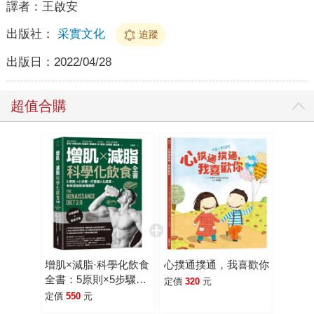
譯者：
王啟安
出版社：
采實文化
追蹤
出版日：
2022/04/28
超值合購
增肌×減脂·科學化飲食
心撲通撲通，我喜歡你
全書：5原則×5步驟，
定價
320
元
打造個人化菜單，有效
定價
550
元
突破健身撞牆期