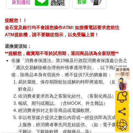
提醒您！！
金石堂及銀行均不會請您操作ATM! 如接獲電話要求您前往
ATM提款機，請不要聽從指示，以免受騙上當！
退換貨須知：
**提醒您，鑑賞期不等於試用期，退回商品須為全新狀態**
依據「消費者保護法」第19條及行政院消費者保護處公告之
「通訊交易解除權合理例外情事適用準則」，以下商品購買
後，除商品本身有瑕疵外，將不提供7天的猶豫期：
易於腐敗、保存期限較短或解約時即將逾期。（如：生
鮮食品）
依消費者要求所為之客製化給付。（客製化商品）
報紙、期刊或雜誌。（含MOOK、外文雜誌）
經消費者拆封之影音商品或電腦軟體。
非以有形媒介提供之數位內容或一經提供即為完成之線
上服務，經消費者事先同意始提供。（如：電子書、電
子雜誌、下載版軟體、虛擬商品…等）