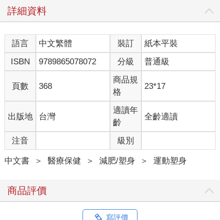
詳細資料
語言
中文繁體
裝訂
紙本平裝
ISBN
9789865078072
分級
普通級
商品規
頁數
368
23*17
格
適讀年
出版地
台灣
全齡適讀
齡
注音
級別
中文書
＞
醫療保健
＞
減肥/塑身
＞
運動塑身
商品評價
寫評價