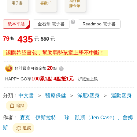
寫評價
電子書
喜歡+1
賺金幣
?
紙本平裝
金石堂 電子書
Readmoo 電子書
435
79
折
元
550
元
認購希望書包，幫助弱勢孩童上學不中斷！
20
預計最高可得金幣
點
?
100累1點 4點抵1元
HAPPY GO享
折抵無上限
分類：
中文書
＞
醫療保健
＞
減肥/塑身
＞
運動塑身
追蹤
作者：
麥克．伊斯拉特
、
珍．凱斯（Jen Case）、詹姆
斯
追蹤