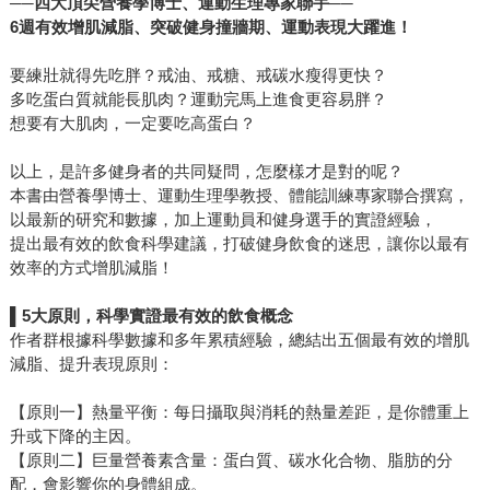
──
四大頂尖營養學博士、運動生理專家聯手──
6週有效增肌減脂、突破健身撞牆期、運動表現大躍進！
要練壯就得先吃胖？戒油、戒糖、戒碳水瘦得更快？
多吃蛋白質就能長肌肉？運動完馬上進食更容易胖？
想要有大肌肉，一定要吃高蛋白？
以上，是許多健身者的共同疑問，怎麼樣才是對的呢？
本書由營養學博士、運動生理學教授、體能訓練專家聯合撰寫，
以最新的研究和數據，加上運動員和健身選手的實證經驗，
提出最有效的飲食科學建議，打破健身飲食的迷思，讓你以最有
效率的方式增肌減脂！
▌5
大原則，科學實證最有效的飲食概念
作者群根據科學數據和多年累積經驗，總結出五個最有效的增肌
減脂、提升表現原則：
【原則一】熱量平衡：每日攝取與消耗的熱量差距，是你體重上
升或下降的主因。
【原則二】巨量營養素含量：蛋白質、碳水化合物、脂肪的分
配，會影響你的身體組成。