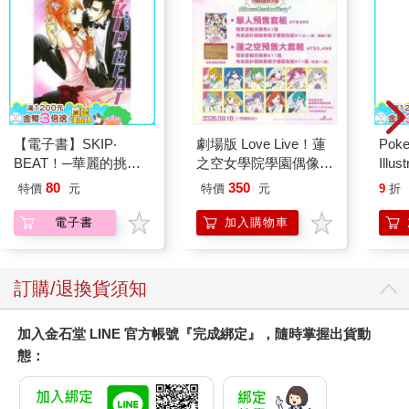
【電子書】SKIP‧
劇場版 Love Live！蓮
Poke
BEAT！─華麗的挑戰─
之空女學院學園偶像俱
Illus
（37）
樂部 Bloom Garden
Poke
80
350
特價
元
特價
元
9
折
Party單人套票
(Pokemo
Pres
電子書
加入購物車
訂購/退換貨須知
加入金石堂 LINE 官方帳號『完成綁定』，隨時掌握出貨動
態：