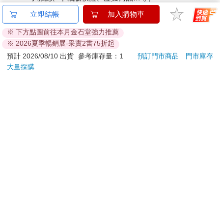
已拆封之個人衛生用品。（如：內衣褲、刮鬍刀、除毛
立即結帳
加入購物車
刀…等）
※ 下方點圖前往本月金石堂強力推薦
若非上列種類商品，均享有到貨7天的猶豫期（含例假
※ 2026夏季暢銷展-采實2書75折起
日）。
預計 2026/08/10 出貨
參考庫存量：1
預訂門市商品
門市庫存
辦理退換貨時，商品（組合商品恕無法接受單獨退貨）必須
大量採購
是您收到商品時的原始狀態（包含商品本體、配件、贈品、
保證書、所有附隨資料文件及原廠內外包裝…等），請勿直
接使用原廠包裝寄送，或於原廠包裝上黏貼紙張或書寫文
字。
退回商品若無法回復原狀，將請您負擔回復原狀所需費用，
嚴重時將影響您的退貨權益。