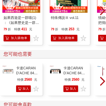
以再彎一點，四肢就可以再伸展多一些。
學生經常反應：「這個動作好難喔！」有一些動作看起來很難，
做起來很容易，但有一些動作看起來很容易，做起來卻很難。我
如果西遊是一群喵(1)
特殊傳說Ⅲ vol.11
情緒
們都聽過「龜兔賽跑」的故事，兔子仗勢著自己身體的優勢，最
：《如果歷史是一群
把情
後卻輸給了烏龜。練習瑜伽也是如此，如果只是展現身體似的驕
喵》作者最新力作，附
誰都
411
253
79
折
特價
元
79
折
特價
元
79
折
傲地練習，那麼什麼也學不到，但也不要因為做不到而感到挫
【首卷特典】拉頁
折。不要急！ 體位法的進步需要耐心與毅力，不需要有什麼優勢
加入購物車
加入購物車
才能做得好。
瑜伽大師艾揚格（B.K.S. Iyengar,1918~2014）的學生問他，如何
您可能也需要
才能夠把體位法做得好？ 艾揚格大師只說：「練習、練習、練
習。」《哈達瑜伽之光》（Hatha Yoga Pradipika）也說：「無論
卡達CARAN
卡達CARAN
是年輕人、老年人、高齡者或體弱多病的人，只要能不斷地練
D'ACHE 849
D'ACHE 849
習，一定能在瑜伽上有所成就。」（1.64）又說：「僅僅披著瑜
Paul Smith 原
Paul Smith 原
伽士或出家人的外衣，或整天談論瑜伽，都無法使你成就瑜伽。
2560
2560
特價
元
特價
元
子筆ED.5 條紋
子筆ED.5 條紋
唯有不斷地練習，才是成就的祕訣所在。這是真實無疑的。」
銀
黑
加入
加入
（1.66）所以，一步一腳印，扎實地練習，像烏龜一樣不要怕
購物
購物
慢，終有一天會抵達終點。
車
車
您可能會喜歡
練習時，「心」和「身體」都得在正位上，保持平靜以維持活