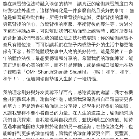
能在練習體位法時融入瑜伽的精神，讓真正的瑜伽練習態度由內
細微地往外產生，這樣的轉化是一件多麼自然且美好的事情！ 無
論是練習這些動作時，所需力量背後的忠誠、柔軟背後的謙卑、
勇氣背後的信心、放鬆背後的臣服、平衡背後的專注等，透過分
享這些神話故事，可以幫助我們在瑜伽墊上練習時，或許所關注
的會超過我們想要完成的體位法之技巧或姿態；你的瑜伽練習不
會只有體位法，而可以讓我們在墊子內或墊子外的生活中都更能
保有正念，甚至能體現故事中人物的美好特性。這是我教了十多
年的體位法後，最想要傳遞和分享的。希望我們的瑜伽練習，能
真正達到身心靈的和平，而不只是運動，或是像喊口號般地在墊
子裡唱著「OM~ ShantihShantih Shantih!」（嗡！ 和平、和平、
和平！），但離開瑜伽墊後又生起了一堆煩惱。
我的理念剛好與好友黃蓉不謀而合，感謝黃蓉的邀請，我才有機
會共同撰寫本書。瑜伽的浩瀚，總讓我深深覺得自己還需要更多
的努力；但是透過在瑜伽課上分享後，從學生那裡得到的回饋，
又讓我覺得不要小看自己的力量。在人生的道路上，瑜伽能幫助
我們自我探索、自我發現與自我成長，並找到此生的價值。期待
透過本書能開啟大家對於瑜伽的另一種認識，在體位法之外，也
能瞭解到更多的瑜伽精髓，讓我們的瑜伽練習更全面、更豐富、