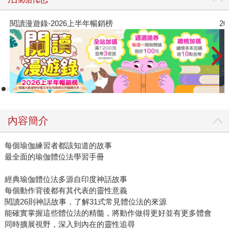
閱讀漫遊錄-2026上半年暢銷榜
2
內容簡介
每個瑜伽練習者都該知道的故事
最全面的瑜伽體位法學習手冊
經典瑜伽體位法多源自印度神話故事
每個動作背後都有其代表的靈性意義
閱讀26則神話故事，了解31式常見體位法的來源
能確實掌握這些體位法的精髓，將動作做得更好並有更多體會
同時擴展視野，深入到內在的靈性追尋