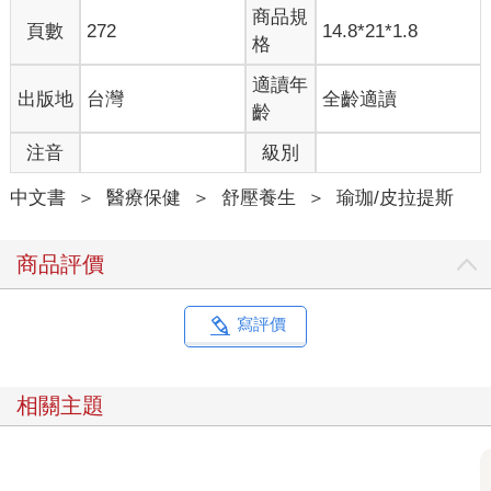
陸續冒出海面。第一個出現的是一頭母牛「卡瑪汗奴」
商品規
頁數
272
14.8*21*1.8
（Kamadhenu），接著是穀酒女神「梵琉尼」（Varuni），再來
格
是「樂園大香樹」（Kalpavriksha）。後來，當一輪明月
（Chandra）出現時，濕婆（Shiva）心生喜悅地隨手一撈，將之
適讀年
出版地
台灣
全齡適讀
插在頭上當作髮飾。緊接著，海面浮出一匹神奇七頭白馬「烏蔡
齡
什羅婆」（Uchchaihshravas），被天神之首「因陀羅」
注音
級別
（Indra）收養。隨後，乳海裡飛出一顆光芒奪目的魔石「考斯圖
跋」（Kaustubha），被毗濕奴別在胸前做裝飾品。之後，出現一
中文書
＞
醫療保健
＞
舒壓養生
＞
瑜珈/皮拉提斯
隻三頭白象「伊羅婆陀」（Airavata）成了因陀羅的坐騎。接著，
出現了一棵奇異樹「帕里賈塔」（Parijat），因為它的花散發出
奇特香味，被因陀羅搶先奪走。
商品評價
這時，海面上出現了一位令人驚豔的吉祥天女「拉克希米」
（Lakshmi）。她走向毗濕奴，成為祂的妻子。之後，海水裡又
寫評價
冒出了一位風華絕代的飛天女神，被天界舞者乾闥婆搶走了。
攪拌工作持續進行著，眾天神和阿修羅們滿心期待甘露的出現，
相關主題
沒想到，受不了長期被拉扯的大蛇婆蘇吉，痛苦地嘴吐劇毒「哈
拉哈拉」（Halahala）。劇毒四處飄散，導致天地間面臨滅亡的
威脅，三界均向濕婆求助。為了拯救大家，濕婆便吞下了這些劇
毒，但因毒性太強烈，使得濕婆的喉嚨被燒灼成青紫色。因此，