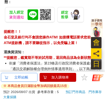
態：
物」，這裡的食物指的是外在的世界以及我們從中獲得的快樂和
痛苦。因此，感官收攝的意思是退出外在環境對我們干擾的影
響。所以，當感官不對外在的環境起反應時，你的大腦就不會因
為外在的變動而分心，心才能夠轉往內在。因此，你會感到寧靜
和集中，就像是烏龜縮到龜殼裡頭一樣。《薄伽梵歌》提到：
「誰能像烏龜將其四肢完全收進龜殼一樣，也將其感官從外在的
提醒您！！
對象中收攝進來，誰就安住於完美的意識中。」（2.58）試著在
金石堂及銀行均不會請您操作ATM! 如接獲電話要求您前往
這個體位法中體驗感官收攝，讓你的心進入殼內的那個無限世
會
ATM提款機，請不要聽從指示，以免受騙上當！
界。
員
退換貨須知：
龜式的練習，讓我們擁有深入內心的平靜，而這種平靜的力量、
**提醒您，鑑賞期不等於試用期，退回商品須為全新狀態**
不與他人比較的態度，將幫助我們由內而外地勇敢面對生活上的
日
依據「消費者保護法」第19條及行政院消費者保護處公告之
挑戰，憑藉著恆心和毅力，終有一天能到達終點。記得我剛開始
「通訊交易解除權合理例外情事適用準則」，以下商品購買
學習瑜伽時，每次上完瑜伽課後，因為身體僵硬，體力不足，都
後，除商品本身有瑕疵外，將不提供7天的猶豫期：
會覺得身體很累，但是幾年後，卻會因為很累而去上瑜伽課，因
易於腐敗、保存期限較短或解約時即將逾期。（如：生
為這個時候瑜伽對於我來說，反而是一種身心的修復。筆者靜嫻
的印度上師阿帝亞曼難陀上師曾說：「剛開始要爬山時，你需要
鮮食品）
行動，而當你登到山頂時，就不需行動，還可以享受到美好的風
依消費者要求所為之客製化給付。（客製化商品）
景。」所以當你有信念或想要做一件事時，是需要付出行動的。
報紙、期刊或雜誌。（含MOOK、外文雜誌）
認為瑜伽很好或對瑜伽有信念，卻沒有保持練習，是沒有用的。
經消費者拆封之影音商品或電腦軟體。