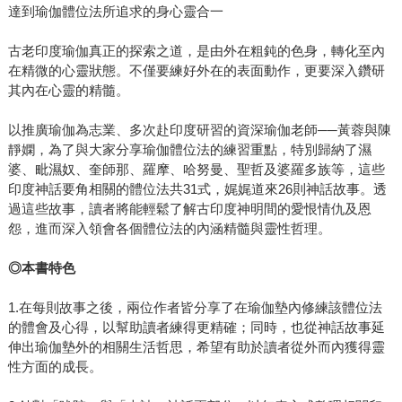
達到瑜伽體位法所追求的身心靈合一
古老印度瑜伽真正的探索之道，是由外在粗鈍的色身，轉化至內
在精微的心靈狀態。不僅要練好外在的表面動作，更要深入鑽研
其內在心靈的精髓。
以推廣瑜伽為志業、多次赴印度研習的資深瑜伽老師──黃蓉與陳
靜嫻，為了與大家分享瑜伽體位法的練習重點，特別歸納了濕
婆、毗濕奴、奎師那、羅摩、哈努曼、聖哲及婆羅多族等，這些
印度神話要角相關的體位法共31式，娓娓道來26則神話故事。透
過這些故事，讀者將能輕鬆了解古印度神明間的愛恨情仇及恩
怨，進而深入領會各個體位法的內涵精髓與靈性哲理。
◎本書特色
1.在每則故事之後，兩位作者皆分享了在瑜伽墊內修練該體位法
的體會及心得，以幫助讀者練得更精確；同時，也從神話故事延
伸出瑜伽墊外的相關生活哲思，希望有助於讀者從外而內獲得靈
性方面的成長。