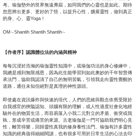
考。瑜伽墊外的世界無遠弗屆，如同我們的心靈也是如此。期待
您思辨出更多、更好的了悟，以提升心性，擴展靈性，做到真正
的身、心、靈Yoga！
OM∼Shantih Shantih Shantih∼
【作者序】認識體位法的內涵與精神
每每沉浸於浩瀚的瑜伽靈性知識中，或瑜伽功法的身心修練中，
我總是感到無限感恩，因為此生能學習到如此奧妙的千年智慧傳
承法門，協助我認清了自己的無明習氣，引領我走向靈性覺醒的
道路，通往未知但絕對是真理的神性源頭。
即使處在資訊爆炸與快速的現代，人們的思維與觀念依舊受限於
自我感官的狹隘認知、頭腦有限的理解，或人性過度社會化地經
驗外在的物質生活，而容易落入小我二元對立的矛盾、衝突或我
執，形成辛苦或痛苦的來源。古老瑜伽是一門可協助我們明心見
性，離苦得樂，回歸靈性真我的修身養性法門。瑜伽有許多靈性
知識的經典值得細細閱讀，也有很多可用於日常生活的心法去印