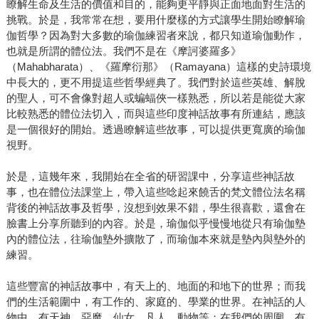
瞭解生命及生活的價值和目的，能夠更平靜與正面地面對生活的
挑戰。於是，我常常在想，要用什麼樣的方式讓學生開始瞭解瑜
伽哲學？因為對大多數的瑜伽練習者來說，都只知道瑜伽動作，
也就是所謂的體位法。我們不是在《摩訶婆羅多》
（Mahabharata）、《羅摩衍那》（Ramayana）這樣的史詩環境
中長大的，更不用提這些哲學經典了。我們對於這些英雄、解脫
的聖人，可不會像對超人或蝙蝠俠一樣熟悉，所以若是能從大家
比較熟悉的體位法切入，而與這些印度神話故事有所連結，應該
是一個很好的開始。透過瞭解這些故事，可以提供更寬廣的瑜伽
視野。
於是，這幾年來，我開始在全省的研習課中，分享這些神話故
事，也在體位法課堂上，帶入這些唸起來饒舌的梵文體位法名稱
背後的神話故事及哲學，沒想到效果不錯，學生很喜歡，還會在
臉書上分享所聽到的內容。於是，瑜伽似乎慢慢地從只有瑜伽墊
內的體位法，往瑜伽墊外擴散了，而瑜伽本來就是墊內與墊外的
練習。
這些豐富的神話故事中，有天上的、地面的和地下的世界；而我
們的生活範圍中，有工作的、家庭的、學業的世界。在神話的人
物中，有天神、惡魔、仙女、凡人、動物等；在我們的周圍，有