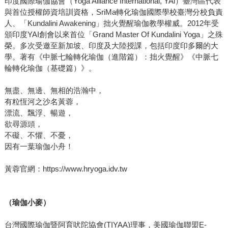
印度國際瑜伽協會（Yoga Alliance International, YAl）臺灣區代表
與首位授權師資培訓資格，SriMa轉化瑜伽國際學校臺灣分校負責
人、「Kundalini Awakening」拙火覺醒瑜伽教學權威。2012年受
頒印度YAI創會以來首位「Grand Master Of Kundalini Yoga」之殊
榮。多次受邀至新加坡、印度及大陸授課，包括印度印多爾的大
學。著有《中脈七輪轉化瑜伽（進階篇）：拙火覺醒》《中脈七
輪轉化瑜伽（基礎篇）》。
無盡、無邊、無相的浩瀚中，
有粒恆河之沙名黃蓉，
漂流、飄浮、暢遊，
欲尋源頭，
不礙、不懼、不憂，
因有一葉瑜伽小舟！
黃蓉官網：https://www.hryoga.idv.tw
（瑜伽小麥）
台灣國際瑜伽暨阿育吠陀協會(TIYAA)理事，美國瑜伽聯盟E-