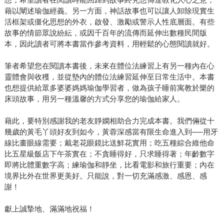
藉以闡述瑜伽經義。另一方面，神話故事也可以讓人卸除現實生
活框架或僵化思想的外衣，啟發、激勵或警示人性底層面。有些
故事的情節眾說紛紜，或因千百年的流傳而延伸出數種民間版
本，因此讀者可將本書當作參考資料，用輕鬆的心態閱讀就好。
筆者希望您在閱讀本書後，未來在體位法練習上有另一種內在心
靈體會與收穫，並從墊內的體位法練習延伸至日常生活中。本書
也想提供給眾多婆婆媽媽瑜伽學習者，做為孩子睡前寓教於樂的
床頭故事，用另一種溫馨的方式分享您的瑜伽給家人。
藉此，要特別感謝我的老友靜嫻相助合力完成本書。我們倆從十
幾歲的黃毛丫頭好友到如今，黃蓉深感當有限生命進入到──用牙
線比畫眼線需要；戴老花眼鏡比送鮮花實用；吃五種綜合維他命
比五星級飯店下午茶實在；不貪睡得好，只求睡得著；年齡數字
即將比體重數字高；練瑜伽和靜坐，比看電影和旅行重要；內在
境界比外在世界更美好。只能說，對一切充滿感激、感恩、感
謝！
獻上誠摯地、滿滿地祝福！