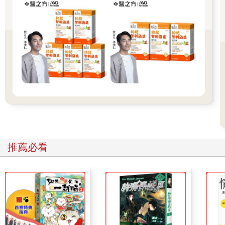
（Mayurasana）、蝗蟲式（Salabhasana）、駱駝式
（Ustrasana）、下犬式（Adho Mukha Svanasana）等，龜式也
是其中之一。
據說在幾千年前，瑜伽修行者長期在喜馬拉雅山上冥想，同時觀
察大自然及野生動物，發現動物天生就會透過做一些動作來自我
療癒，如同我們常常看到小狗做瑜伽體位法中的上犬式（Urdhva
Mukha Svanasana）和下犬式來活動身體。這些瑜伽修行者模仿
動物的姿勢，深覺其對身體有很大的益處，便以該動物的名稱來
為體位法命名。在練這些體位法時，不僅是以身體模仿各種生物
的姿勢，也必須以同理心、平等心和慈悲心來看待各種生物，因
為不管是看似低等的生物或是完美的聖人，萬物都呼吸著一樣的
生命能量，都有著可貴的生命與靈性的意識（Atman），我們必
推薦必看
須尊重。因此，在瑜伽飲食上強調悅性的蔬食，吃東西是為了生
存，不需要為了滿足自己的口腹之慾而犧牲其他生物的生命。
進入坐姿的龜式時，先雙腿分開並彎曲膝蓋，接著要盡量將手臂
伸直穿過膝蓋後側，通常背部會像「龜殼」一樣拱得很高，因為
龜式需要有很大的髖關節與脊椎活動度，所以這樣的動作無法勉
強進行，必須停留與呼吸，等待幾次深呼吸的放鬆後，身體就可