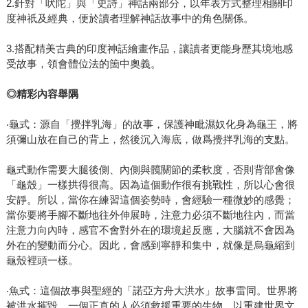
2.針對「吠陀」與「史詩」神話兩部分，以年表方式整理相關印
度神祇及經典，便於讀者理解神話故事中的角色關係。
3.搭配精美古典的印度神話繪畫作品，讓讀者更能身歷其境地感
受故事，領會體位法的箇中奧義。
◎精彩內容舉隅
‧龜式：源自「攪拌乳海」的故事，保護神毗濕奴化身為龜王，將
須彌山放在自己的背上，然後沉入海底，做爲攪拌乳海的支點。
龜式動作需要大腿後側、內側與髖關節的柔軟度，否則背部會像
「龜殼」一樣拱得很高。因為這個動作很有挑戰性，所以心會很
安靜。所以，當你在練習這個姿勢時，會經驗一種微妙的感覺；
當你要將手腳不斷地往外伸展時，注意力必須不斷地往內，而當
注意力向內時，感官不會對外在的環境起反應，大腦就不會因為
外在的變動而分心。因此，會感到寧靜和集中，就像是烏龜縮到
龜殼裡頭一樣。
‧魚式：這個故事與聖經的「諾亞方舟大洪水」故事雷同。世界將
被洪水摧毀，一個正直的人必須救援重要的生物，以重建世界文