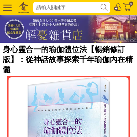
0
身心靈合一的瑜伽體位法【暢銷修訂
版】：從神話故事探索千年瑜伽內在精
髓