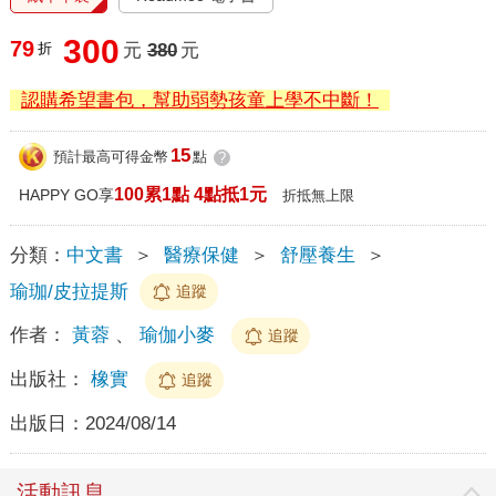
300
79
折
元
380
元
認購希望書包，幫助弱勢孩童上學不中斷！
15
預計最高可得金幣
點
?
100累1點 4點抵1元
HAPPY GO享
折抵無上限
分類：
中文書
＞
醫療保健
＞
舒壓養生
＞
瑜珈/皮拉提斯
追蹤
作者：
黃蓉
、
瑜伽小麥
追蹤
出版社：
橡實
追蹤
出版日：
2024/08/14
活動訊息