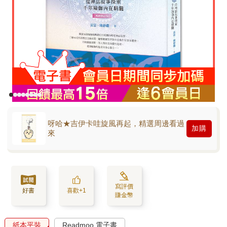
呀哈★吉伊卡哇旋風再起，精選周邊看過
加購
來
寫評價
好書
喜歡+1
賺金幣
紙本平裝
Readmoo 電子書