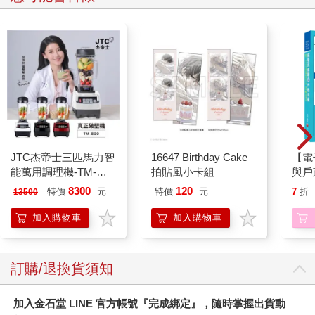
力。過程中，你可能會面臨阻力，緊繃的髖關節和大腿後側的肌
肉，會使你感覺被困住，或因此而恐懼，這時，我們不要馬上就
退縮，也不要強迫自己，而是把注意力放到行動的順序上。在移
動身體後，去感覺身體的反應和呼吸，也許你已經來到極限，也
許你還有空間可以再讓手腳多伸展一些。但是，在進行下一個動
作之前，都必須先「停、看、聽」，若是橫衝直撞，只會招致危
險。車子壞了，可以換新的；身體受傷了，可不是一件好玩的
事。以馬路的紅綠燈號誌做為練習的比喻，如果身體告訴你是
「黃燈」了，就要小心行動；如果是「紅燈」，就必須停下來；
如果是「綠燈」，就繼續前進。所以，要停下來，傾聽身體的聲
JTC杰帝士三匹馬力智
16647 Birthday Cake
【電
音，留一些時間來接收身體真正要傳達給你的感覺，看看身體的
能萬用調理機-TM-
拍貼風小卡組
與戶
反應再行動。
800-黑-公司貨(真正破
8300
120
特價
元
特價
元
7
折
13500
壁機/高敏敏推薦)
因為這個動作很有挑戰性，所以心會很安靜。當你在練習這個姿
加入購物車
加入購物車
勢時，會經驗一種微妙的感覺；當你要將手腳不斷地往外伸展
時，注意力必須不斷地往內，而當注意力向內時，就是《瑜伽
經》作者帕坦伽利在第二章中提到八支瑜伽，「感官收攝」
訂購/退換貨須知
（Pratyahara）是八支瑜伽中的第五支，其實是往更深的專注
（Dharana）和冥想（Dhyana）前的準備階段。Pratyahara 源自
加入金石堂 LINE 官方帳號『完成綁定』，隨時掌握出貨動
於兩個梵語字根： prati 的意思是「退出」，ahara 的意思是「食