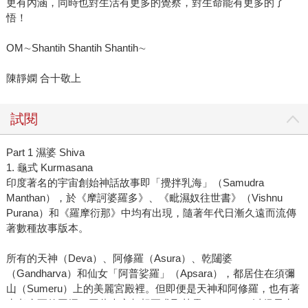
更有內涵，同時也對生活有更多的覺察，對生命能有更多的了
悟！
OM∼Shantih Shantih Shantih∼
陳靜嫻 合十敬上
試閱
Part 1 濕婆 Shiva
1. 龜式 Kurmasana
印度著名的宇宙創始神話故事即「攪拌乳海」（Samudra
Manthan），於《摩訶婆羅多》、《毗濕奴往世書》（Vishnu
Purana）和《羅摩衍那》中均有出現，隨著年代日漸久遠而流傳
著數種故事版本。
所有的天神（Deva）、阿修羅（Asura）、乾闥婆
（Gandharva）和仙女「阿普娑羅」（Apsara），都居住在須彌
山（Sumeru）上的美麗宮殿裡。但即便是天神和阿修羅，也有著
生老病死的困擾，因此大家都想要求取甘露（Amrita）以得長生