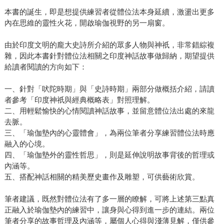
本書的誕生，即是想提供練習者從體位法本身延續，激盪出更多
內在思維的靈性火花，開啟瑜伽視野的另一扇窗。
由於印度文明的龐大史詩所介紹的眾多人物與神祇，非常錯綜複
雜，因此本書針對體位法相關之印度神話故事做歸納，期望提供
給讀者閱讀的方向如下：
一、針對「吠陀時期」與「史詩時期」兩部分做概括介紹，請讀
者參考「印度神祇與經典概略表」對照理解。
二、用輕鬆愉快的心情閱讀神話故事，並留意體位法出處的來龍
去脈。
三、「瑜伽墊內的心靈體會」，為兩位筆者分享練習體位法時應
融入的心境。
四、「瑜伽墊外的靈性哲思」，則是延伸說明故事背後的哲理或
內涵等。
五、搭配神話相關的精美歷史畫作及雕塑，可供藝術欣賞。
筆者建議，既然對體位法有了多一層的瞭解，可將上述第三點真
正融入於瑜伽墊內的練習中，讓身與心得到進一步的連結。兩位
筆者分享的故事哲理及內涵等，屬個人心得與淺薄見解，僅供參