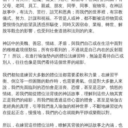
父母、老闆、員工、親戚、朋友、同學、同事、寵物等。在神話
故事中，有法力、苦行、詛咒和恩典；而我們的世界裡，有宗教
儀式、努力、計謀和祝福。不管是人或神，都不斷被這些物質或
愛恨情仇的欲望及誘惑所驅使，同時又因宿命、業報、轉世、解
脫等觀念的影響，也受到社會道德和法則的約束。
神話中的美醜、善惡、情緒、矛盾，與我們自己或在生活中面對
的種種處境很類似，所有你看到的，不過就是自己內在的反射罷
了！ 所以，在進行瑜伽墊內的體位法練習時，無論是看待自己或
別人，往往也像是我們看待這個世界的縮影。
我們都知道練習大多數的體位法都需要柔軟和力量，在練習平
衡、倒立等一些困難的動作時，也需要勇氣。但是對大多數人來
說，我們先面臨到的恐怕會是沮喪、恐懼，甚至是忌妒、憤怒的
情緒。若我們能從體位法背後的神話故事，理解到這些人物其實
正是我們的縮影，而我們能透過這些心靈的體會，甚至是瑜伽古
老經典的真理，引導我們進入瑜伽的精神世界，不斷地練習從內
在提起正念，慢慢地，我們的心念就能夠平靜或樂觀以對。
所以，在練習這些體位法時，瞭解其背後的神話故事之內涵，也