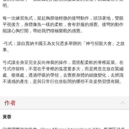
明。
每一次練習魚式，挺起胸膛做輕微的後彎動作，頭頂著地，雙眼
平視後方，身體像魚一樣的柔軟，會有舒服的感覺。後彎的動作
能讓心胸打開，帶給我們積極樂觀的感覺。
‧弓式：源自賈納卡國王為女兒悉多舉辦的「神弓招親大會」之故
事。
弓式讓全身呈完全反向伸展的操作，需搭配柔軟的脊椎延展。在
弓式停留時，不需在乎脊椎的弧度要多大，而是將意念放在緊繃
處、痠痛處，透過呼吸的帶領，去覺察身體的細微變化，去辨識
不適感的產生，是與日常行住坐臥間的哪些不良姿勢習慣有關。
作者
黃蓉