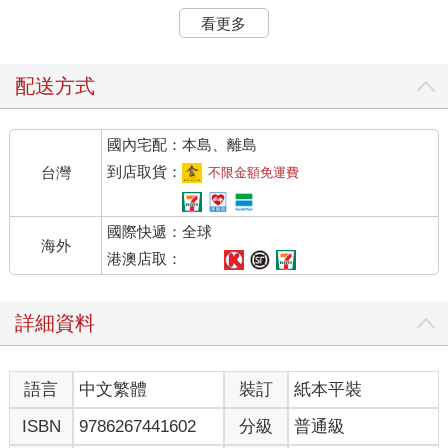
不死。
看更多
然而，要取得甘露並非容易之事。在一次天神與阿修羅的激烈競
爭中，保護神毗濕奴（Vishnu）出面調解紛爭，並訂下規則，要
配送方式
求雙方合力取得甘露後再均分。於是，雙方開始了這場黑、白兩
道合作的艱鉅工作──攪拌乳海。
國內宅配：本島、離島
高聳直入雲霄的須彌山，四周被宇宙乳海包圍著，其在海面下的
到店取貨：
台灣
不限金額免運費
深度也深不可測。眾天神和阿修羅們即使合作出力，也無法把整
座山拔起，只好向梵天（Brahma）和毗濕奴求助。這兩位大神請
國際快遞：全球
求蛇王的兄弟大蛇「婆蘇吉」（Vasuki）相助。大蛇婆蘇吉有著
海外
莫大的力氣，以巨長的身軀將須彌山環繞了數圈後，一使力便將
港澳店取：
須彌山連根拔起。此時，毗濕奴化身為龜王（參見八一頁）沉入
海底，把須彌山揹在背上，以己身為支點，須彌山則像是攪拌
詳細資料
柱。接著，由九十二位阿修羅負責拉大蛇的頭部，八十八位天神
負責拉大蛇的尾巴，雙方以規律的節奏輪流拉動蛇身，以便轉動
須彌山來攪拌乳海。乳海的海面掀起了陣陣波瀾，傳說此工作進
語言
中文繁體
裝訂
紙本平裝
行了數百年，甚至一千年……
ISBN
9786267441602
分級
普通級
由於雙方夜以繼日地攪拌，震動了乳海中的世界，以致許多寶物