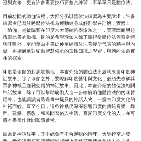
證與實修，更有許多重要技巧要整合練習，不單單只是體位法。
目前坊間的瑜伽課程，大部分仍以體位法練習為主要訴求，許多
練習者已習於將體位法視為運動健身或解剖學在理解，實際上
「瑜伽」是被歸類在印度六大傳統哲學派系之一，黃蓉因而興起
撰寫此書的動機。目的是希望瑜伽人除了懂得從體位法覺察身體
與呼吸外，更能藉由本書延伸至練體位法背後所代表的精神與內
涵，再擴展至對瑜伽智慧傳承的靈性知識之學習，與朝向生命實
相的探索。
印度是瑜伽的起源發揚地，本書介紹的體位法出處均來自印度神
話故事。除了瑜伽之外，要瞭解印度藝術與文化，必須先瞭解其
眾多神衹且龐雜交錯的神話故事。因此，本書介紹的體位法相關
神話故事，除了可以幫助瑜伽人進一步瞭解瑜伽體位法的內涵哲
理外，也能讓讀者透過書中提及的神話人物，一窺古印度文化的
神祕面紗。直至今日，這些神祇仍深深影響印度的傳統音樂、舞
蹈、建築、宗教，和民間習俗與生活。喜愛印度文化的人，亦可
將本書當作休閒閱讀參考。
因為是神話故事，其中總會有不合邏輯的情理、天馬行空之發
想，希望讀者在閱讀時能回歸到故事終究想傳達教化人心之意，