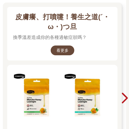
濕婆也被稱為「尼拉坎陀」（Nilakantha），意即青頸者。
皮膚癢、打噴嚏！養生之道(´・
最後，神醫「丹萬塔里」（Dhanwantari）從乳海裡走出來，手裡
拿著一瓶可讓飲者長生不老的甘露。由於神醫出現的位置靠近大
ω・)つ旦
蛇婆蘇吉的頭部，阿修羅們得以就近搶走。但保護神毗濕奴擔心
換季溫差造成你的各種過敏症狀嗎？
阿修羅們喝了甘露後會不利於眾天神，便急中生智化身為婀娜多
姿的天女「莫訶尼」（Mohini），赤腳跳著誘人的舞蹈。好色的
阿修羅們目瞪口呆地看著美麗的仙女，一時竟忘了甘露瓶。眾天
看更多
神趁著阿修羅們魂不守舍之際，搶過瓶子，一一服下甘露。
當阿修羅們發現此情況時，眾天神已因喝下甘露而快速恢復了功
力。阿修羅們自知不是眾天神的對手，只好落荒而逃。從此三界
平安無事。
瑜伽墊內的心靈體會
瑜伽體位法的名稱，有一些以大自然為名，如：山式
（Tadasana）、樹式（Vrksasana）；有一些以聖人的名字命
名，如：毗濕瓦密特拉式（Vishvamitrasana）、巴拉德瓦伽式
（Bharadvajasana），有一些以動物的名稱命名，如：孔雀式