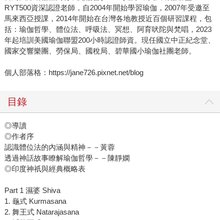
RYT500資深認證老師，自2004年開始學習瑜伽，2007年受邀至
馬來西亞授課，2014年開始在台灣各地教授近百個研習課程，包
括：瑜伽哲學、體位法、呼吸法、冥想、阿育吠陀與梵唱，2023
年起培訓美國瑜伽聯盟200小時認證師資。現任國立中正紀念堂、
國家交響樂團、勞保局、國稅局、碧華國小瑜伽社團老師。
個人部落格：https://jane726.pixnet.net/blog
目錄
◎導讀
◎作者序
認識體位法的內涵與精神－－黃蓉
透過神話故事瞭解瑜伽哲學－－陳靜嫻
◎印度神祇與經典概略表
Part 1 濕婆 Shiva
1. 龜式 Kurmasana
2. 舞王式 Natarajasana