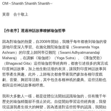
OM∼Shantih Shantih Shantih∼
黃蓉 合十敬上
【作者序】透過神話故事瞭解瑜伽哲學
因為對瑜伽的熱愛，自2008年開始，我幾乎每年都會到瑜伽的發
源地印度深入學習。在施化難陀瑜伽道場（Sivananda Yoga
Ashram）的印度上師阿帝亞難陀（Swami Adhyatmanandaji
Maharaj），在講解《瑜伽經》（Yoga Sutra）、《薄伽梵歌》
（Bhagavad Gita）這些瑜伽哲學經典時，都會引述很多的寓言或
印度神話故事，加上他生動活潑的表演，讓我對印度神話故事與
哲學產生興趣。此外，上師每次都會帶著我們參加各種印度戲
劇、音樂、舞蹈等活動，其中包含各種神祇的慶典。這些活動也
都與這些神話故事相呼應。
我和大多數人一樣，都是從體位法開始認識瑜伽的，但有幾千年
歷史的瑜伽精髓卻不僅止於此。自從開始學習這些經典後，我發
現這讓我產生很大的轉變，因為透過對這些哲學的認識，我開始