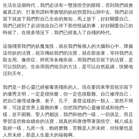
生活在這個時代，我們必須有一雙孫悟空的眼睛，否則我們就會
被真正的、打著所謂科學旗號的妖給拐賣到山洞中去。我們必須
當下就放下我們對自己生命的無知，馬上放下，好好關愛自己。
我們已經到了必須強迫自己停下那些怪誕的事，好好關愛自己的
時候了。在很多情況下，我們已經進入了自殘的時代。
這個殘害我們的妖魔鬼怪，就在我們每個人的大腦和心中。降服
這些妖的法寶，祖宗傳給我們的法寶，就在那放著，等待我們去
取去用。像癌症、猝死等各種疾病，用我們祖宗留下的法寶，是
可以預防的。生命用我們祖宗的方法，是可以自然延續，快樂地
活到天年。
我們是一群心靈已經被毒害殘疾的人。現在要回來學習祖宗留下
的優秀文明，一定是很快樂，但一定也很艱難。自己修理自己，
把自己修理成像佛、老子、孔子、基督這樣的一類人，當然不簡
單，可說是世界上最難的事，但把我們的心靈修習成和他們一
樣，並不困難。聖人們都說，我們和他們一樣，一切俱足。而且
學習這些救命續命的法寶，就真的和唐僧帶著孫悟空、豬八戒去
取經一樣，九死一生，飽經磨難，苦難是人所未經，但快樂也是
人所未經，那是人生最大的福報啊。