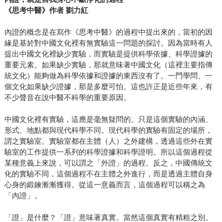
《思考中醫》作者 劉力紅
內證的概念是在寫作《思考中醫》的過程中提出來的，當初的因
緣是基於對中國文化裡有無實驗這一問題的探討。因為當時有人
提出中國文化裡缺少實驗，而實驗是提供科學依據、科學證據的
重要元素。如果缺少實驗，那就意味著中國文化（這裡主要指傳
統文化）能夠做為科學依據和證據的東西沒有了。一門學問、一
個文化如果缺少證據，那是多麼可怕。這也許正是近些年來，有
不少聲音在說中醫不科學的重要原因。
中國文化裡有實驗，這應是毫無疑問的。只是這個實驗的內涵、
形式、地點都與現代科學不同。現代科學的實驗有固定的場所，
謂之實驗室。實驗室都在主體（人）之外建構，透過這些外在實
驗室的工作提供一系列的科學證據和科學證明。所以這個過程從
某種意義上來說，可以謂之「外證」的過程。反之，中國傳統文
化的實驗不同，這個過程不在主體之外進行，而是透過主體自身
心身的鍛鍊漸漸獲得。從這一意義而言，這個過程可以稱之為
「內證」。
「證」是什麼？「證」意味著真實。當然這個真實有精粗之別。