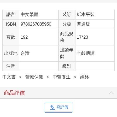
語言
中文繁體
裝訂
紙本平裝
ISBN
9786267085950
分級
普通級
商品規
頁數
192
17*23
格
適讀年
出版地
台灣
全齡適讀
齡
注音
級別
中文書
＞
醫療保健
＞
中醫養生
＞
經絡
商品評價
寫評價