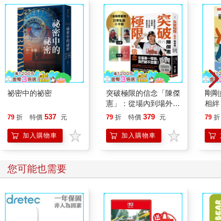
祕密中的祕密
突破極限的信念「陳傑
剛剛
憲」：從場內到場外，
相絆
台灣隊長全力以赴的堅
要的
537
379
79
折
特價
元
79
折
特價
元
79
折
持與自白 （限量典藏
「日常私服小卡組」）
加入購物車
加入購物車
您可能也需要