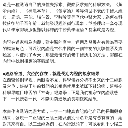
這是一種透過自己的身體去探索、觀察及求知的科學方法。《黃
帝內經》、《神農本草》、《傷寒論》等等傳世不衰的中醫大經
典，扁鵲、華佗、張仲景、李時珍等等歷代中醫大家，為何在科
技落後的千百年前，就能發現經絡循行現象，並整理出一套令現
代科學家都嘆服但難以解釋的中醫藥學理論？答案就是內證。
內證在道家稱為內觀，對中醫的產生、運用及發展占有極為重要
的樞紐角色，可以說內證是古代中醫的一個神祕的實驗體系及實
驗室，即使到了今天，那些最優秀的老中醫所用的方法，都能在
內證中找到相應的客觀證明。
■經絡管道、穴位的存在，就是長期內證的觀察結果
在西醫解剖學裡，肉眼看不見、科學儀器分析不出來的十二經脈
及穴位，好幾千年前我們的老祖宗就用來號脈下針治病，這種令
科學界瞠目咋舌的「神奇」經絡學，正是我們祖宗在內證狀態
下，一代接著一代、不斷向前進展的長期觀察結果。
本書作者透過內證方式，一字一句地真實記錄他自己的長期觀察
結果，發現十二正經的三陰三陽及個別命名都是有憑有據的，絕
對其來有自。以三焦經為例，在內證狀態下，可以看到手少陽三