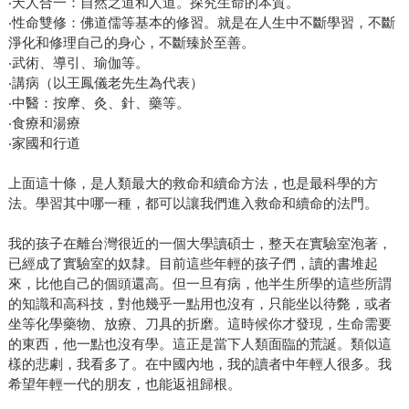
‧天人合一：自然之道和人道。探究生命的本質。
‧性命雙修：佛道儒等基本的修習。就是在人生中不斷學習，不斷
淨化和修理自己的身心，不斷臻於至善。
‧武術、導引、瑜伽等。
‧講病（以王鳳儀老先生為代表）
‧中醫：按摩、灸、針、藥等。
‧食療和湯療
‧家國和行道
上面這十條，是人類最大的救命和續命方法，也是最科學的方
法。學習其中哪一種，都可以讓我們進入救命和續命的法門。
我的孩子在離台灣很近的一個大學讀碩士，整天在實驗室泡著，
已經成了實驗室的奴隸。目前這些年輕的孩子們，讀的書堆起
來，比他自己的個頭還高。但一旦有病，他半生所學的這些所謂
的知識和高科技，對他幾乎一點用也沒有，只能坐以待斃，或者
坐等化學藥物、放療、刀具的折磨。這時候你才發現，生命需要
的東西，他一點也沒有學。這正是當下人類面臨的荒誕。類似這
樣的悲劇，我看多了。在中國內地，我的讀者中年輕人很多。我
希望年輕一代的朋友，也能返祖歸根。