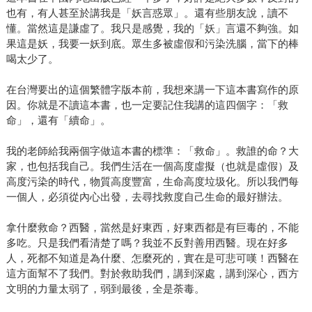
也有，有人甚至於講我是「妖言惑眾」。還有些朋友說，讀不
懂。當然這是謙虛了。我只是感覺，我的「妖」言還不夠強。如
果這是妖，我要一妖到底。眾生多被虛假和污染洗腦，當下的棒
喝太少了。
在台灣要出的這個繁體字版本前，我想來講一下這本書寫作的原
因。你就是不讀這本書，也一定要記住我講的這四個字：「救
命」，還有「續命」。
我的老師給我兩個字做這本書的標準：「救命」。救誰的命？大
家，也包括我自己。我們生活在一個高度虛擬（也就是虛假）及
高度污染的時代，物質高度豐富，生命高度垃圾化。所以我們每
一個人，必須從內心出發，去尋找救度自己生命的最好辦法。
拿什麼救命？西醫，當然是好東西，好東西都是有巨毒的，不能
多吃。只是我們看清楚了嗎？我並不反對善用西醫。現在好多
人，死都不知道是為什麼、怎麼死的，實在是可悲可嘆！西醫在
這方面幫不了我們。對於救助我們，講到深處，講到深心，西方
文明的力量太弱了，弱到最後，全是荼毒。