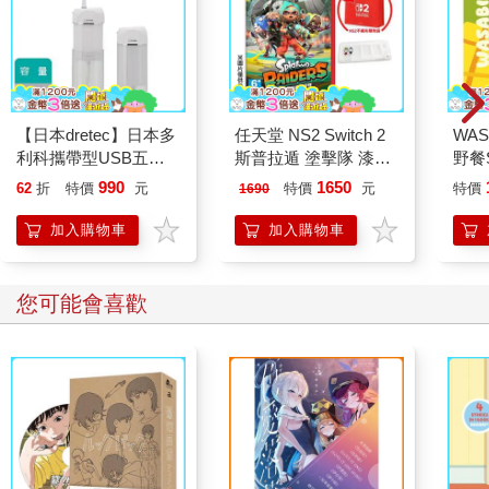
【日本dretec】日本多
任天堂 NS2 Switch 2
WAS
利科攜帶型USB五段
斯普拉遁 塗擊隊 漆彈
野餐S
式電動沖牙機-白
支援中文（+卡匣盒）
黃芥
990
1650
62
折
特價
元
特價
元
特價
1690
色-160ml(FS-101WT)
加入購物車
加入購物車
您可能會喜歡