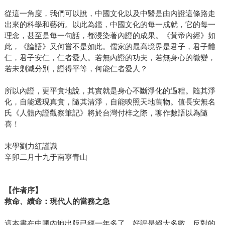
從這一角度，我們可以說，中國文化以及中醫是由內證這條路走
出來的科學和藝術。以此為鑑，中國文化的每一成就，它的每一
理念，甚至是每一句話，都浸染著內證的成果。《黃帝內經》如
此，《論語》又何嘗不是如此。儒家的最高境界是君子，君子體
仁，君子安仁，仁者愛人。若無內證的功夫，若無身心的徹變，
若未剿滅分別，證得平等，何能仁者愛人？
所以內證，更平實地說，其實就是身心不斷淨化的過程。隨其淨
化，自能透現真實，隨其清淨，自能映照天地萬物。值長安無名
氏《人體內證觀察筆記》將於台灣付梓之際，聊作數語以為隨
喜！
末學劉力紅謹識
辛卯二月十九于南寧青山
【作者序】
救命、續命：現代人的當務之急
這本書在中國內地出版已經一年多了，好評是絕大多數，反對的