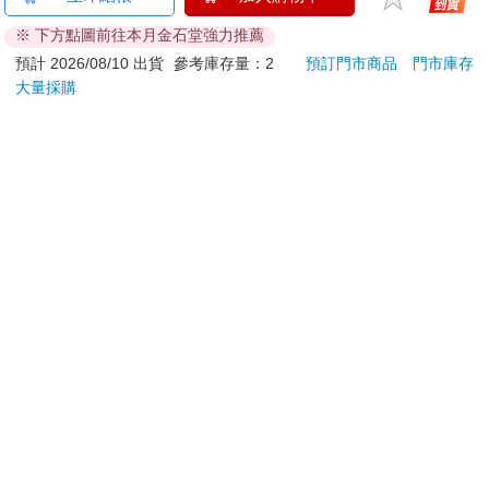
ATM提款機，請不要聽從指示，以免受騙上當！
※ 下方點圖前往本月金石堂強力推薦
退換貨須知：
預計 2026/08/10 出貨
參考庫存量：2
預訂門市商品
門市庫存
大量採購
**提醒您，鑑賞期不等於試用期，退回商品須為全新狀態**
依據「消費者保護法」第19條及行政院消費者保護處公告之
「通訊交易解除權合理例外情事適用準則」，以下商品購買
後，除商品本身有瑕疵外，將不提供7天的猶豫期：
易於腐敗、保存期限較短或解約時即將逾期。（如：生
鮮食品）
依消費者要求所為之客製化給付。（客製化商品）
報紙、期刊或雜誌。（含MOOK、外文雜誌）
經消費者拆封之影音商品或電腦軟體。
非以有形媒介提供之數位內容或一經提供即為完成之線
上服務，經消費者事先同意始提供。（如：電子書、電
子雜誌、下載版軟體、虛擬商品…等）
已拆封之個人衛生用品。（如：內衣褲、刮鬍刀、除毛
刀…等）
若非上列種類商品，均享有到貨7天的猶豫期（含例假
日）。