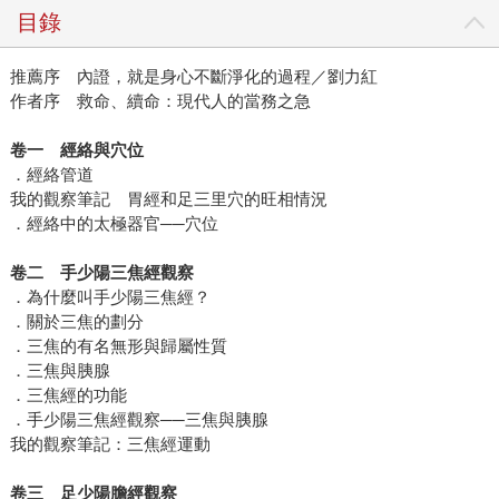
目錄
推薦序 內證，就是身心不斷淨化的過程／劉力紅
作者序 救命、續命：現代人的當務之急
卷一 經絡與穴位
．經絡管道
我的觀察筆記 胃經和足三里穴的旺相情況
．經絡中的太極器官──穴位
卷二 手少陽三焦經觀察
．為什麼叫手少陽三焦經？
．關於三焦的劃分
．三焦的有名無形與歸屬性質
．三焦與胰腺
．三焦經的功能
．手少陽三焦經觀察──三焦與胰腺
我的觀察筆記：三焦經運動
卷三 足少陽膽經觀察