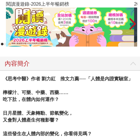
閱讀漫遊錄-2026上半年暢銷榜
2
內容簡介
《思考中醫》作者 劉力紅 推文力薦──「人體是內證實驗室」
檸檬汁、可樂、中藥、西藥……
吃下肚，在體內如何運作？
日月星體、天象轉動、節氣變化，
又會對人體產生何種影響？
這些發生在人體內部的變化，你看得見嗎？