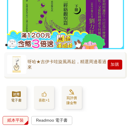
呀哈★吉伊卡哇旋風再起，精選周邊看過
加購
來
寫評價
電子書
喜歡+1
賺金幣
紙本平裝
Readmoo 電子書