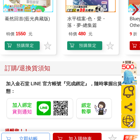
驀然回首(藍光典藏版)
水平檔案-色・愛・
Blue
落・夢-總集篇
Other
Stori
1550
480
特價
元
特價
元
9
折
Hoor
預購限定
預購限定
訂購/退換貨須知
加入金石堂 LINE 官方帳號『完成綁定』，隨時掌握出貨動
態：
提醒您！！
金石堂及銀行均不會請您操作ATM! 如接獲電話要求您前往
立即結帳
加入購物車