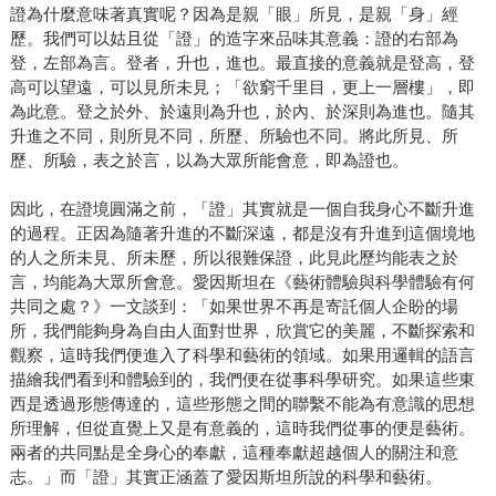
證為什麼意味著真實呢？因為是親「眼」所見，是親「身」經
歷。我們可以姑且從「證」的造字來品味其意義：證的右部為
登，左部為言。登者，升也，進也。最直接的意義就是登高，登
高可以望遠，可以見所未見；「欲窮千里目，更上一層樓」，即
為此意。登之於外、於遠則為升也，於內、於深則為進也。隨其
升進之不同，則所見不同，所歷、所驗也不同。將此所見、所
歷、所驗，表之於言，以為大眾所能會意，即為證也。
因此，在證境圓滿之前，「證」其實就是一個自我身心不斷升進
的過程。正因為隨著升進的不斷深遠，都是沒有升進到這個境地
的人之所未見、所未歷，所以很難保證，此見此歷均能表之於
言，均能為大眾所會意。愛因斯坦在《藝術體驗與科學體驗有何
共同之處？》一文談到：「如果世界不再是寄託個人企盼的場
所，我們能夠身為自由人面對世界，欣賞它的美麗，不斷探索和
觀察，這時我們便進入了科學和藝術的領域。如果用邏輯的語言
描繪我們看到和體驗到的，我們便在從事科學研究。如果這些東
西是透過形態傳達的，這些形態之間的聯繫不能為有意識的思想
所理解，但從直覺上又是有意義的，這時我們從事的便是藝術。
兩者的共同點是全身心的奉獻，這種奉獻超越個人的關注和意
志。」而「證」其實正涵蓋了愛因斯坦所說的科學和藝術。