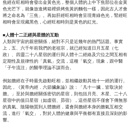
焦經在旺相時會發出金黃色光，整個人體的上中下焦部位在金黃
色光芒下，就像放進烤箱裡烘烤焦黃的麵包一樣，因此古人才會
將之命名為「三焦」。再如肝經旺相時會呈現青綠色光，腎經旺
相時會呈現藏黑色，心經旺相時則是黃色的紅光。
■人體十二正經與星體的互動
人類與宇宙的親密關係，絕對不只是近幾年的熱門話題。事實
上，五、六千年前我們的老祖宗，就已經知道日月五星（七
政）、四靈二十八星宿的運行與人體十二經絡及穴位之間互相有
定期性及規律性的「真氣」交流，這種「氣交」現象，跟中醫
「子午流注」的醫學理論不謀而合。
例如膽經在子時最先啟動旺相，並相繼啟動其他十一經的運行。
因此，《黃帝內經．六節臟象論》說：「凡十一臟，皆取決於
膽。」至於與膽經關係密切的星宿，則包括月亮、木星、二十八
星宿中的值日星宿（如虛宿、昴宿），這些星宿不僅會下傳無形
的真氣、陰陽物質到人體膽經，還會與膽經本身的膽氣互相交
流，進行「氣交」，對於人體的健康與平衡都有直接且深刻的影
響。