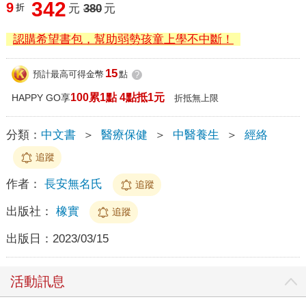
342
9
折
元
380
元
認購希望書包，幫助弱勢孩童上學不中斷！
15
預計最高可得金幣
點
?
100累1點 4點抵1元
HAPPY GO享
折抵無上限
分類：
中文書
＞
醫療保健
＞
中醫養生
＞
經絡
追蹤
作者：
長安無名氏
追蹤
出版社：
橡實
追蹤
出版日：
2023/03/15
活動訊息