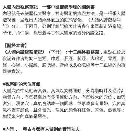
人體內證觀察筆記，一部中國醫藥學理的圖解書
內證就是破解歷代大醫家，神奇醫術的實證方法，是一張張人體
透視圖，呈現出人體經絡氣血的動態變化。《人體內證觀察筆
記》分上、下兩冊。分別詳細記錄著作者多年來重新走過扁鵲、
華佗、張仲景、孫思邈等古代大醫家的親身內證之路。
【關於本書】
《人體內證觀察筆記》（下冊）：十二經絡觀察篇，
重點在於忠
實記錄作者對於三焦經、膽經、肝經、肺經、大腸經、胃經、脾
經、心經、小腸經、膀胱經、腎經以及心包經等十二正經的內證
觀察實況。
■觀察到的穴位真氣
人體穴位中流動著真氣。真氣以旋轉運動，分為順時針及逆時針
兩個方向，有些甚至於有多個運動方向。有些較大的穴位，如勞
宮穴、湧泉穴，真氣會結成一個圓球，並形成多道暈帶。穴位真
氣不僅有顏色，且會發光，常見的顏色有紅色、黃色、藍色等；
如湧泉穴的真氣是黑色。
■內證，一種古今都有人做到的實證功夫