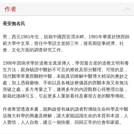
作者
長安無名氏
男，西元1961年生，祖籍中國西安渭水畔。1981年畢業於陝西師
範大學中文系，曾任中學語文老師三年，後長期從事經濟、社
會、文化方面的調查研究工作。
1986年因病求學於道教全真派傳人，學習最古老的道教文明和養
生方法，親身驗證中醫妙不可言的療效及部分醫理。可惜的是，
現代醫學界重西醫輕中醫，未能真切瞭解中醫博大精深的奧妙之
處，加上憑藉藥物、手術以及各種診療儀器的西醫本身又有無法
突破之處，多方考量之下，遂將多年的內證觀察心得整理出版，
願藉此拋磚引玉，引起更多人重新看待及審視古老的醫學傳統。
作者希望透過本書，能夠啟發有緣的讀者對傳統生命科學及中醫
這種大科學的興趣及瞭解，讓大家能認識生命的本質和本源，人
人覺悟，人人自救，建立一個快樂、回歸正常的社會和家庭。