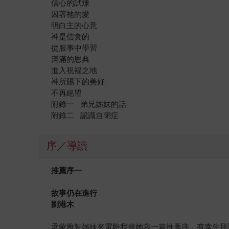
信心的試煉
因著祂的愛
明白主的心意
神是信實的
從服事中學習
滿滿的恩典
進入祝褔之地
神所賜下的美好
不再絕望
附錄一 弟兄姊妹的話
附錄二 認識自閉症
序／導讀
推薦序一
故事仍在進行
劉港木
承蒙雅智姊妹來電盼我替她寫一篇推薦序，有幸先拜