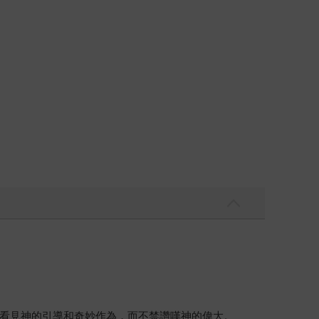
看見神的引導和奇妙作為，而不禁讚嘆神的偉大。