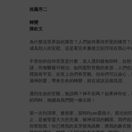
推薦序二
轉變
陳欽文
為什麼這世界如此痛苦？人們如何看待所受的痛苦？
成為別人的安慰。這是看完本書後立刻浮現在我心中
不管你的信仰背景是什麼，當人遇到最無助時，自然
謎，尚無醫藥可根治。如同面對苦難的來源，人們也
裡面有平安。在世上你們有苦難。但你們可以放心，
過神的愛，帶來生命的轉變，就在述說這個見證。
遇到生命的苦難，無語嗎？神不在嗎？如果神存在，
的同時，祂總為我們開一條出路！
第一次到清華、雅智家，當時Ryan還很小。那次
止，是被聖靈大大的充滿，被神深深的觸摸。我們在
你幫助我！你已將我的哀哭變為跳舞，將我的麻衣脫