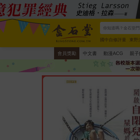
國中自修評量
東野
唯紅花綻放
奧德賽
會員獎勵
中文書
動漫ACG
親子