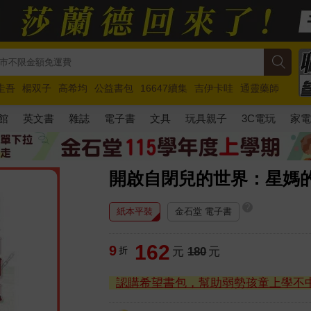
圭吾
楊双子
高希均
公益書包
16647續集
吉伊卡哇
通靈藥師
路邊攤新作
馬斯克
玩具總動員5
超慢跑
館
英文書
雜誌
電子書
文具
玩具親子
3C電玩
家
開啟自閉兒的世界：星媽
?
紙本平裝
金石堂 電子書
162
9
折
元
180
元
認購希望書包，幫助弱勢孩童上學不