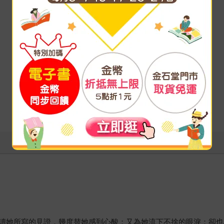
讀她所寫的見證，幾度替她感到心酸；又為她流下不捨的眼淚；卻也