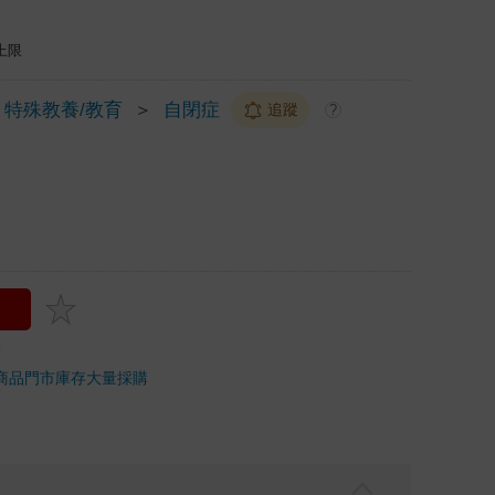
上限
特殊教養/教育
＞
自閉症
追蹤
?
商品
門市庫存
大量採購