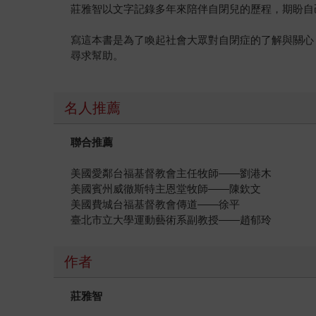
莊雅智以文字記錄多年來陪伴自閉兒的歷程，期盼自
寫這本書是為了喚起社會大眾對自閉症的了解與關心
尋求幫助。
名人推薦
聯合推薦
美國愛鄰台福基督教會主任牧師——劉港木
美國賓州威徹斯特主恩堂牧師——陳欽文
美國費城台福基督教會傳道——徐平
臺北市立大學運動藝術系副教授——趙郁玲
作者
莊雅智