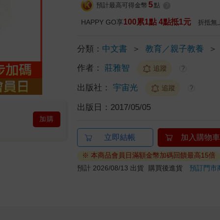
5
預計最高可得金幣
點
?
100累1點 4點抵1元
HAPPY GO享
折抵無
分類：
中文書
＞
教育／親子教養
＞
作者：
莊雅智
追蹤
?
出版社：
宇宙光
追蹤
?
出版日：
2017/05/05
加購
立即結帳
加入購物車
※ 本商品會員日滿額金幣加碼回饋最高15倍
預計 2026/08/13 出貨
購買後進貨
預訂門市