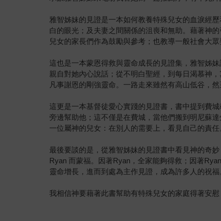
雅智姊妹的見證是一本如何教養特殊兒女的血淚經歷
白的眼光；及夫妻之間關係的沮喪和無助。藉著神的
兒女的家長們作為鼓勵與參考；也教導一般社會大眾
這也是一本蒙恩得救與靈命成長的見證集，雅智姊妹
親自對她內心說話；從不明白聖經，到每日渴慕神，
凡事謝恩的剛強靈命。一路走來雖然有高山低谷，然
這更是一本基督徒愛心實踐的見證書，書中提到費城
旁邊幫助他；這不僅是在費城，當他們搬到明尼蘇達
一位屬神的兒女：在別人的需要上，看見自己的責任
最後要談的是，從雅智姊妹的見證書中看見神的奇妙
Ryan 而蒙福。因著Ryan，全家能夠得救；因著
靈命增長，進而到處為主作見證，成為許多人的祝福
我相信神要藉著此書幫助有特殊兒女的家庭得著安慰