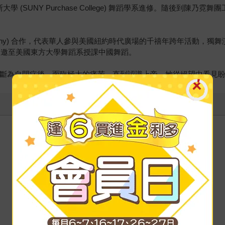
 (SUNY Purchase College) 舞蹈學系進修。隨後到陳
ce Company) 合作，代表華人參與美國紐約時代廣場的千禧年跨年活
次受邀至美國東方大學舞蹈系授課中國舞蹈。
被診斷為自閉症後，面臨極大的痛苦，直到認識上帝，她從絕望中看見