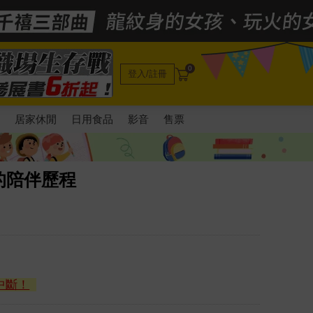
0
登入/註冊
電
居家休閒
日用食品
影音
售票
的陪伴歷程
中斷！