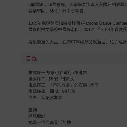
5歲習舞，18歲教舞。大學畢業後進入美國紐約派翠斯大學
音樂學院、林肯戶外中心等處。
1999年底與美國帕森斯舞團 (Parsons Dan
國多所中文學校中國舞老師。2012年至2014年多
看似順遂的人生，在2007年經歷父親過世、兒子
目錄
推薦序一 故事仍在進行 /劉港木
推薦序二 轉 變 /陳欽文
推薦序三 「不同尋常」的震撼 /徐平
推薦序四 回 家 /趙郁玲
自序 我依然相信
宣判
遇見耶穌
祂是一位又真又活的神