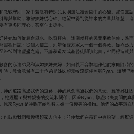
和教戰守則。家中若沒有特殊兒女則無法體會箇中的心酸。那份無語
引導與幫助，雅智姊妹從心碎、絕望中得到從神來的力量與智慧，進而
要有更多同理心，甚至伸出援手。
詳述她如何從算命風水、吃齋拜佛、逢廟就拜的民間宗教信仰，進而
寫靈程日誌；從個人信主，到帶領雙方家人一個一個得救。從靠己力
至終卻到達豐盛之處。不論慕道友或基督徒閱讀此書，都同得造就與
教會的泓達弟兄和淑媚姊妹夫婦，如何義不容辭地作他們家庭隨時的幫
州時，教會竟然有二十位弟兄姊妹願意輪流陪伴照顧Ryan。讓我們
。
，神的道路高過我們的道路，神的意念高過我們的意念。雅智姊妹因著
Ryan，她經歷了與神親密的交流和關係；因著Ryan，驗證出夫妻間的
。原來Ryan 是神賜下給雅智夫婦一份極美的禮物。他們的故事還
；也鼓勵我們積極帶領家人信主；並使我們在患難中有盼望，經歷這