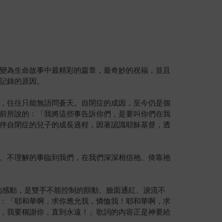
變為生命故事中最精彩的篇章，最奇妙的祝福，並且
記錄的原因。
，往往只能無語問蒼天。自閉症的成因，至今仍是個
前所說的：「我將這些事告訴你們，是要叫你們在我
伴自閉症的兒子的成長過程，因著認識耶穌基督，透
、不理解的事臨到我們，在我們深深相信祂、倚靠祂
的感動，是雙手不能控制的顫動、臉面通紅、淚流不
：「耶和華啊，求你應允我，憐恤我！耶和華啊，求
，我要稱謝你，直到永遠！」歌詞的內容正是神要給