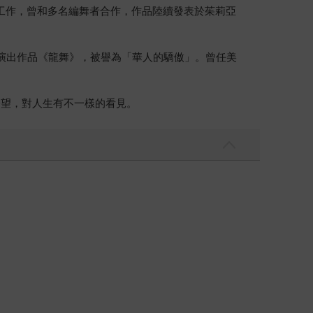
乃霓舞團工作，曾和多名編舞者合作，作品陸續發表於茱莉亞
動，獨舞演出作品《龍舞》，被譽為「華人的驕傲」。曾任美
盼望，對人生有不一樣的看見。