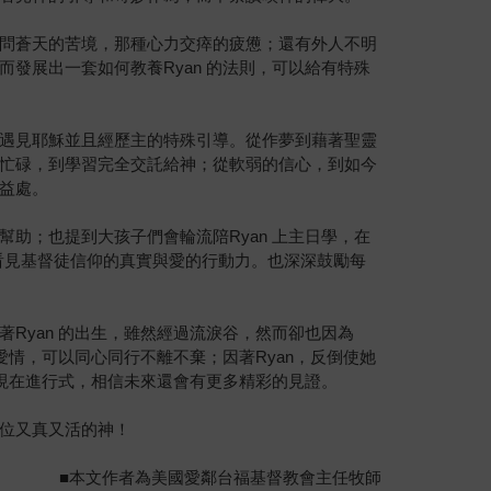
問蒼天的苦境，那種心力交瘁的疲憊；還有外人不明
發展出一套如何教養Ryan 的法則，可以給有特殊
遇見耶穌並且經歷主的特殊引導。從作夢到藉著聖靈
忙碌，到學習完全交託給神；從軟弱的信心，到如今
益處。
助；也提到大孩子們會輪流陪Ryan 上主日學，在
看見基督徒信仰的真實與愛的行動力。也深深鼓勵每
Ryan 的出生，雖然經過流淚谷，然而卻也因為
真愛情，可以同心同行不離不棄；因著Ryan，反倒使她
在現在進行式，相信未來還會有更多精彩的見證。
位又真又活的神！
■本文作者為美國愛鄰台福基督教會主任牧師