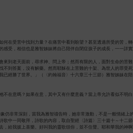
如何在受苦中找到力量？在痛苦中看到盼望？甚至透過所受的苦，轉
的感受，相信也是雅智姊妹將自己陪伴自閉症孩子的成長，一一詳實
會來到老天面前，尋求神、問上帝；然而有限的人，面對生命的苦難
找不到答案，沒有解藥。然而耶穌在上苦難的十架、為世人的罪受死
我已經勝了世界。」（〈約翰福音〉十六章三十三節）雅智姊妹在陪
祂不在意嗎？如果在意，其中又有什麼意義？當上帝允許看似不明白
的印象仍非常深刻，當我為雅智禱告時，她非常激動，不是一般情緒上
詩歌中一同敬拜，詩歌的內容，取自聖經〈詩篇〉三十篇十～十二節
去，給我披上喜樂。好叫我的靈歌頌你，並不住聲。耶和華我的神啊