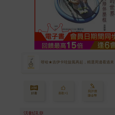
呀哈★吉伊卡哇旋風再起，精選周邊看過來
寫評價
好書
喜歡+1
賺金幣
活動訊息